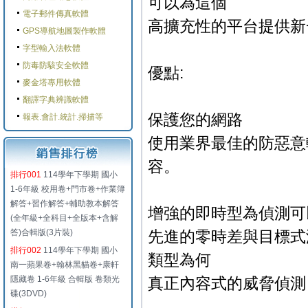
可以為這個
電子郵件傳真軟體
高擴充性的平台提供新
GPS導航地圖製作軟體
字型輸入法軟體
防毒防駭安全軟體
優點:
麥金塔專用軟體
翻譯字典辨識軟體
保護您的網路
報表.會計.統計.掃描等
使用業界最佳的防惡意
容。
排行001
114學年下學期 國小
1-6年級 校用卷+門市卷+作業簿
解答+習作解答+輔助教本解答
增強的即時型為偵測可以發
(全年級+全科目+全版本+含解
答)合輯版(3片裝)
先進的零時差與目標式
排行002
114學年下學期 國小
類型為何
南一蘋果卷+翰林黑貓卷+康軒
隱藏卷 1-6年級 合輯版 卷類光
真正內容式的威脅偵測
碟(3DVD)