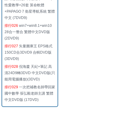
性愛教學+26套 算命軟體
+PAPAGO 7 衛星導航系統 繁體
中文 (7DVD9)
排行026
win7+win8.1+win10
28合一整合 繁體中文DVD版
(2DVD9)
排行027
矢量圖庫王 EPS格式
150CD合3DVD9 合輯DVD版
(3DVD9)
排行028
倪海廈 天紀+筆記 高
清24D9轉3DVD 中文DVD版(只
能用電腦播放)(3DVD)
排行029
一次把補教名師帶回家
國中數學 張弘毅老師主講 繁體
中文DVD版 (17DVD)