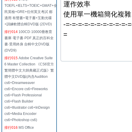
運作效率
TOEFL+IELTS+TOEIC+GMAT+全
民英檢+GRE+任何英文考試 都
使用單一機箱簡化複雜
適用 有聲書+電子書+互動光碟
-=-=-=-=-=-=-=-=-=-=-=
+訓練軟體合輯DVD版 (2DVD)
排行014
100CD·10000冊教育
=
書庫·電子書·PDF 真正的百科全
書·受用終身 合輯中文DVD版
(DVD9)
排行015
Adobe Creative Suite
6 Master Collection 《CS6官方
繁簡體中文大師典藏正式版》繁
體中文DVD版(內含Audition
cs6+Dreamweaver
cs6+Encore cs6+Fireworks
cs6+Flash Professional
cs6+Flash Builder
cs6+Illustrator cs6+InDesign
cs6+Media Encoder
cs6+Photoshop cs6)
排行016
MS Office