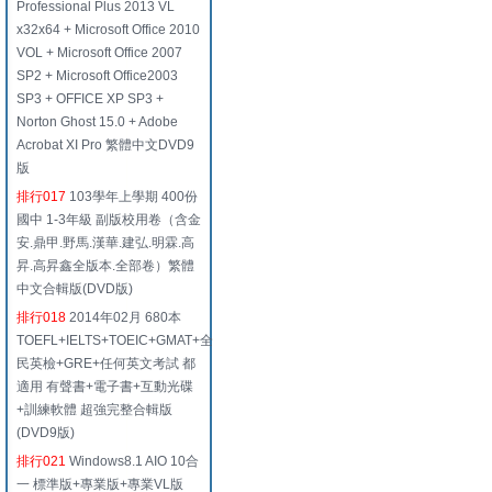
Professional Plus 2013 VL
x32x64 + Microsoft Office 2010
VOL + Microsoft Office 2007
SP2 + Microsoft Office2003
SP3 + OFFICE XP SP3 +
Norton Ghost 15.0 + Adobe
Acrobat XI Pro 繁體中文DVD9
版
排行017
103學年上學期 400份
國中 1-3年級 副版校用卷（含金
安.鼎甲.野馬.漢華.建弘.明霖.高
昇.高昇鑫全版本.全部卷）繁體
中文合輯版(DVD版)
排行018
2014年02月 680本
TOEFL+IELTS+TOEIC+GMAT+全
民英檢+GRE+任何英文考試 都
適用 有聲書+電子書+互動光碟
+訓練軟體 超強完整合輯版
(DVD9版)
排行021
Windows8.1 AIO 10合
一 標準版+專業版+專業VL版