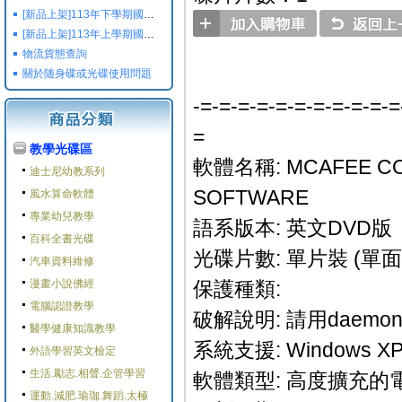
[新品上架]113年下學期國小國中高中命題光碟,校用卷,習作
[新品上架]113年上學期國小國中高中命題光碟,校用卷,習作
物流貨態查詢
關於随身碟或光碟使用問題
-=-=-=-=-=-=-=-=-=-=-=
=
教學光碟區
軟體名稱: MCAFEE CO
迪士尼幼教系列
SOFTWARE
風水算命軟體
專業幼兒教學
語系版本: 英文DVD版
百科全書光碟
光碟片數: 單片裝 (單面
汽車資料維修
漫畫小說佛經
保護種類:
電腦認證教學
破解說明: 請用daem
醫學健康知識教學
系統支援: Windows XP/
外語學習英文檢定
生活.勵志.相聲.企管學習
軟體類型: 高度擴充
運動.減肥.瑜珈.舞蹈.太極