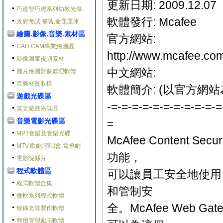
更新日期: 2009.12.07
巧連智巧虎系列幼教光碟
軟體發行: Mcafee
政府考試,補習,命題題庫
繪圖.影像.音樂.素材區
官方網站:
CAD.CAM專業繪圖區
http://www.mcafee.com
影像圖庫視頻素材
中文網站:
圖片繪圖影像處理軟體
音樂材質取樣
軟體簡介: (以官方網站
遊戲光碟區
-=-=-=-=-=-=-=-=-=-=-=
英文遊戲光碟區
音樂電影光碟區
=
MP3音樂及音樂光碟
McAfee Content S
MTV.歌劇.演唱會.電視劇
功能，
電影院縣片
程式軟體區
可以讓員工安全地使用 
程式軟體合集
和管制安
微軟系列程式軟體
全。McAfee Web
燒錄光碟製作軟體
商用管理勵志軟體