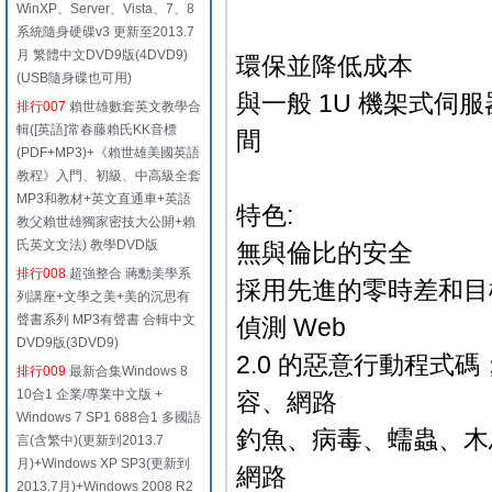
WinXP、Server、Vista、7、8
系統隨身硬碟v3 更新至2013.7
月 繁體中文DVD9版(4DVD9)
環保並降低成本
(USB隨身碟也可用)
與一般 1U 機架式伺服
排行007
賴世雄數套英文教學合
輯([英語]常春藤賴氏KK音標
間
(PDF+MP3)+《賴世雄美國英語
教程》入門、初級、中高級全套
MP3和教材+英文直通車+英語
特色:
教父賴世雄獨家密技大公開+賴
氏英文文法) 教學DVD版
無與倫比的安全
排行008
超強整合 蔣勳美學系
採用先進的零時差和目
列講座+文學之美+美的沉思有
聲書系列 MP3有聲書 合輯中文
偵測 Web
DVD9版(3DVD9)
2.0 的惡意行動程
排行009
最新合集Windows 8
10合1 企業/專業中文版 +
容、網路
Windows 7 SP1 688合1 多國語
釣魚、病毒、蠕蟲、木
言(含繁中)(更新到2013.7
月)+Windows XP SP3(更新到
網路
2013.7月)+Windows 2008 R2