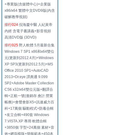
+專業版(含媒體中心)+企業版
x86/x64 繁體中文DVD9版(內含
破解教學視頻)
排行024
倪海廈中醫 人紀黃帝
內經 含電子書講義+影音視頻
高清DVD版 (3DVD)
排行025
野人軟體 5月最新合集
Windows 7 SP1 x86和x64雙位
元(更新到2012.4月)+Windows
XP SP3(更新到2012.5月)+MS
Office 2010 SP1+AutoCAD
2013+Dr.eye 譯典通 9.099
SP2+Adobe Master Collection
CS6 x32/x64雙位元版+翻譯合
輯+正航一號(進銷存.會計.營業
帳務)+會聲會影X5+訊連威力百
科+17萬個 驅動程式+防毒合輯
+友立合輯+490套 Windows
7.VISTA.XP 專用 軟體合輯
+3850個 字型+24萬個 素材+音
效+網頁模版+簡報範本+450本