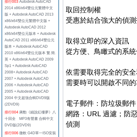
排行003
Autodesk AutoCAD
2014 x86/x64雙位元繁體中文
取回控制權
版 + Autodesk AutoCAD 2013
受惠於結合強大的偵測
x86/x64雙位元繁體中文版 +
Autodesk AutoCAD 2012
x86/x64雙位元版本 + Autodesk
取得立即的深入資訊
AutoCAD 2011 x86/x64雙位元
版本 + Autodesk AutoCAD
從方便、鳥瞰式的系統
2010 x86/x64雙位元版本 繁.簡.
英 + Autodesk AutoCAD 2009
Sp1 + Autodesk AutoCAD
依需要取得完全的安全
2008+ Autodesk AutoCAD
2007 + Autodesk AutoCAD
需要時可以開啟不同的
2006 + Autodesk AutoCAD
2005 + Autodesk AutoCAD
2004 中文超強合輯DVD9版
電子郵件：防垃圾郵件
(2DVD9)
網路：URL 過濾；防
排行004
蔣勳《細說紅樓夢》八
十回全 MP3有聲書 合輯中文
偵測
DVD版(2DVD9)
排行006
微軟 G4D單一ISO安裝