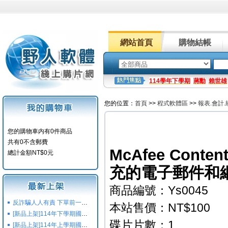
網站首頁
購物結帳
114學年下學期
蔣勳
賴世雄
您的位置：
首頁
>>
程式軟體區
>>
報表.會計.
您的購物車内有0件商品
共有0不含郵費
McAfee Content
總計金額NT$0元
充的電子郵件和
商品編號：Ys0045
反詐騙人人有責 下單前一定要注意
本站售價：NT$100
[新品上架]114年下學期國小國中高中命題光碟,校用卷,習作
碟片片數：1
[新品上架]114年上學期國小國中高中命題光碟,校用卷,習作