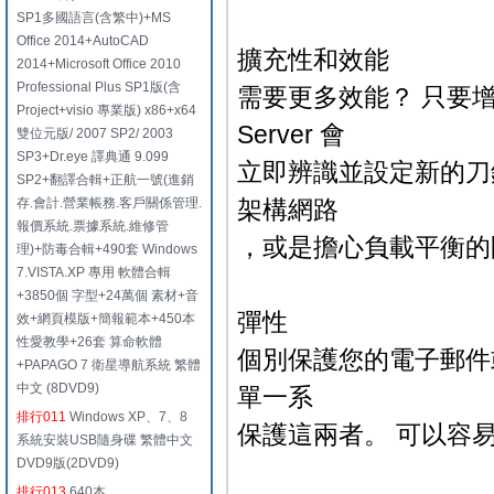
SP1多國語言(含繁中)+MS
Office 2014+AutoCAD
擴充性和效能
2014+Microsoft Office 2010
Professional Plus SP1版(含
需要更多效能？ 只要增加刀鋒即
Project+visio 專業版) x86+x64
Server 會
雙位元版/ 2007 SP2/ 2003
SP3+Dr.eye 譯典通 9.099
立即辨識並設定新的刀
SP2+翻譯合輯+正航一號(進銷
存.會計.營業帳務.客戶關係管理.
架構網路
報價系統.票據系統.維修管
，或是擔心負載平衡的
理)+防毒合輯+490套 Windows
7.VISTA.XP 專用 軟體合輯
+3850個 字型+24萬個 素材+音
彈性
效+網頁模版+簡報範本+450本
性愛教學+26套 算命軟體
個別保護您的電子郵件
+PAPAGO 7 衛星導航系統 繁體
中文 (8DVD9)
單一系
排行011
Windows XP、7、8
保護這兩者。 可以容
系統安裝USB隨身碟 繁體中文
DVD9版(2DVD9)
排行013
640本