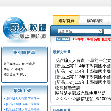
網站首頁
購物結帳
114學年下學期
蔣勳
賴世雄
最新文章
反詐騙人人有責 下單前一定
您的購物車内有0件商品
[新品上架]114年下學期國小
共有0不含郵費
[新品上架]114年上學期國小
總計金額NT$0元
[新品上架]113年下學期國小
[新品上架]113年上學期國小
物流貨態查詢
關於随身碟或光碟使用問題
☆☆☆☆☆誠信經營_滿100
反詐騙人人有責 下單前一定要注意
[新品上架]114年下學期國小國中高中命題光碟,校用卷,習作
[新品上架]114年上學期國小國中高中命題光碟,校用卷,習作
站長推薦