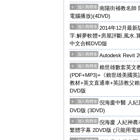
南陽街補教名師 
電腦播放)(4DVD)
2014年12月最新
字.解夢軟體+房屋評斷,風水.
中文合輯DVD版
Autodesk Rev
賴世雄數套英文教
(PDF+MP3)+《賴世雄美
教材+英文直通車+英語教父賴
DVD版
倪海廈中醫 人紀
DVD版 (3DVD)
倪海廈 人紀神農
繁體字幕 2DVD版 (只能用電