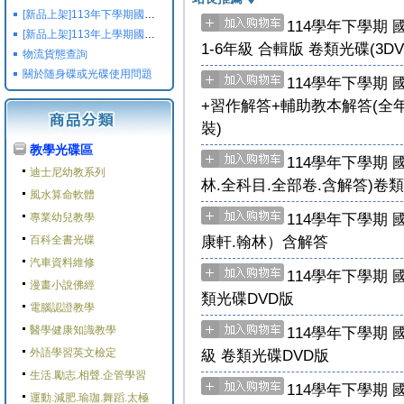
[新品上架]113年下學期國小國中高中命題光碟,校用卷,習作
114學年下學期
[新品上架]113年上學期國小國中高中命題光碟,校用卷,習作
1-6年級 合輯版 卷類光碟(3DV
物流貨態查詢
關於随身碟或光碟使用問題
114學年下學期 
+習作解答+輔助教本解答(全年
裝)
教學光碟區
114學年下學期 國
迪士尼幼教系列
林.全科目.全部卷.含解答)卷
風水算命軟體
114學年下學期 
專業幼兒教學
康軒.翰林）含解答
百科全書光碟
汽車資料維修
114學年下學期 國
漫畫小說佛經
類光碟DVD版
電腦認證教學
醫學健康知識教學
114學年下學期 國
外語學習英文檢定
級 卷類光碟DVD版
生活.勵志.相聲.企管學習
114學年下學期 國
運動.減肥.瑜珈.舞蹈.太極