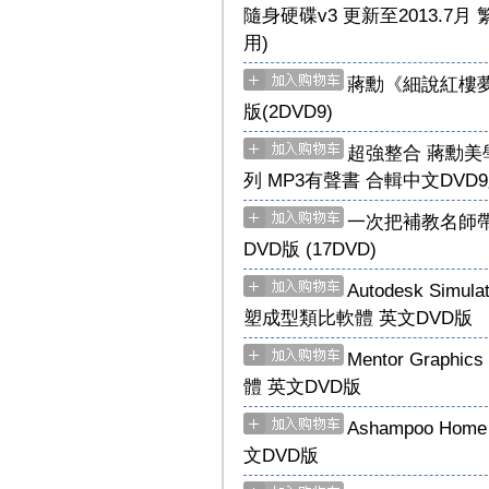
隨身硬碟v3 更新至2013.7月 
用)
蔣勳《細說紅樓夢
版(2DVD9)
超強整合 蔣勳美
列 MP3有聲書 合輯中文DVD9版
一次把補教名師帶
DVD版 (17DVD)
Autodesk Simula
塑成型類比軟體 英文DVD版
Mentor Grap
體 英文DVD版
Ashampoo Home
文DVD版