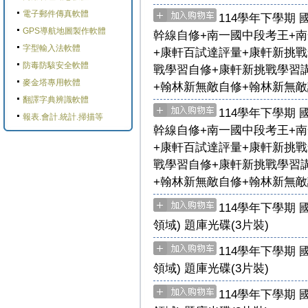
電子郵件傳真軟體
114學年下學期 
GPS導航地圖製作軟體
幹線自修+南一國中段考王+南
字型輸入法軟體
+康軒百試達評量+康軒新挑
防毒防駭安全軟體
戰學習自修+康軒新挑戰學習講
麥金塔專用軟體
+翰林新無敵自修+翰林新無敵試
翻譯字典辨識軟體
114學年下學期 
報表.會計.統計.掃描等
幹線自修+南一國中段考王+南
+康軒百試達評量+康軒新挑
戰學習自修+康軒新挑戰學習講
+翰林新無敵自修+翰林新無敵試
114學年下學期 
領域) 題庫光碟(3片裝)
114學年下學期 
領域) 題庫光碟(3片裝)
114學年下學期 