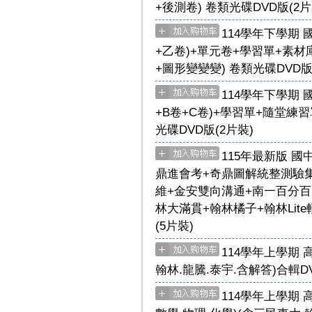
+後測卷) 卷類光碟DVD版(2片
114學年下學期 
+乙卷)+單元卷+學習單+素材
+圖形變變變) 卷類光碟DVD版
114學年下學期 
+B卷+C卷)+學習單+隨堂練
光碟DVD版(2片裝)
115年最新版 國
鼎進會考+奇鼎圖解統整測驗集
維+金安雙向溝通+南一百分百
林大滿貫+翰林橘子+翰林Lit
(5片裝)
114學年上學期 高
翰林.龍騰.泰宇.含解答)合輯D
114學年上學期 高