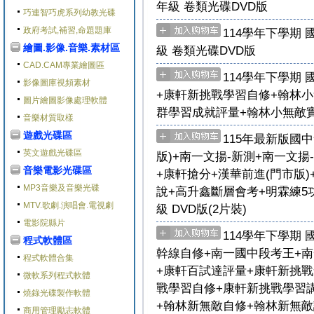
年級 卷類光碟DVD版
巧連智巧虎系列幼教光碟
政府考試,補習,命題題庫
114學年下學期 國
繪圖.影像.音樂.素材區
級 卷類光碟DVD版
CAD.CAM專業繪圖區
114學年下學期 
影像圖庫視頻素材
+康軒新挑戰學習自修+翰林
圖片繪圖影像處理軟體
群學習成就評量+翰林小無敵實力
音樂材質取樣
遊戲光碟區
115年最新版國
英文遊戲光碟區
版)+南一文揚-新測+南一文揚
音樂電影光碟區
+康軒搶分+漢華前進(門市版)
MP3音樂及音樂光碟
說+高升鑫斷層會考+明霖練5功+
MTV.歌劇.演唱會.電視劇
級 DVD版(2片裝)
電影院縣片
114學年下學期 
程式軟體區
幹線自修+南一國中段考王+南
程式軟體合集
+康軒百試達評量+康軒新挑
微軟系列程式軟體
戰學習自修+康軒新挑戰學習講
燒錄光碟製作軟體
+翰林新無敵自修+翰林新無敵試
商用管理勵志軟體