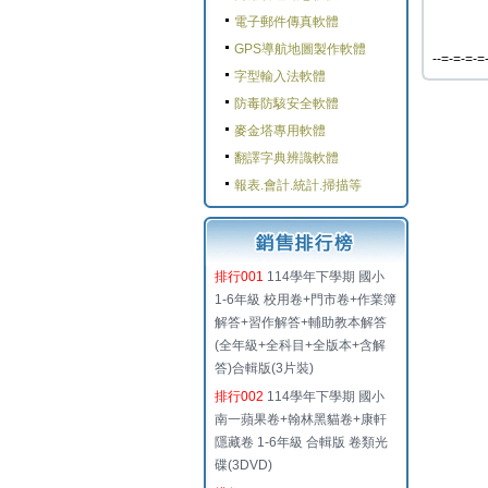
電子郵件傳真軟體
GPS導航地圖製作軟體
--=-=-=-=
字型輸入法軟體
防毒防駭安全軟體
麥金塔專用軟體
翻譯字典辨識軟體
報表.會計.統計.掃描等
排行001
114學年下學期 國小
1-6年級 校用卷+門市卷+作業簿
解答+習作解答+輔助教本解答
(全年級+全科目+全版本+含解
答)合輯版(3片裝)
排行002
114學年下學期 國小
南一蘋果卷+翰林黑貓卷+康軒
隱藏卷 1-6年級 合輯版 卷類光
碟(3DVD)