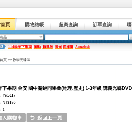
站首頁
購物結帳
超商査詢
訂單查詢
聯
114學年下學期
蔣勳
賴世雄
陳光
倪海廈
Autodesk
首頁
>>
教學光碟區
年下學期 金安 國中關鍵同學彙(地理.歷史) 1-3年級 講義光碟DV
Yjx5117
NT$180
：1