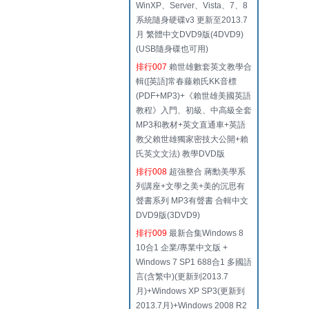
WinXP、Server、Vista、7、8
系統隨身硬碟v3 更新至2013.7
月 繁體中文DVD9版(4DVD9)
(USB隨身碟也可用)
排行007
賴世雄數套英文教學合
輯([英語]常春藤賴氏KK音標
(PDF+MP3)+《賴世雄美國英語
教程》入門、初級、中高級全套
MP3和教材+英文直通車+英語
教父賴世雄獨家密技大公開+賴
氏英文文法) 教學DVD版
排行008
超強整合 蔣勳美學系
列講座+文學之美+美的沉思有
聲書系列 MP3有聲書 合輯中文
DVD9版(3DVD9)
排行009
最新合集Windows 8
10合1 企業/專業中文版 +
Windows 7 SP1 688合1 多國語
言(含繁中)(更新到2013.7
月)+Windows XP SP3(更新到
2013.7月)+Windows 2008 R2