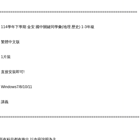
===============================================================
 114學年下學期 金安 國中關鍵同學彙(地理.歷史) 1-3年級
: 繁體中文版
 1片裝
 直接安裝即可!
indows7/8/10/11
 講義
================================================================
所有科目都有推出.以內容說明為主