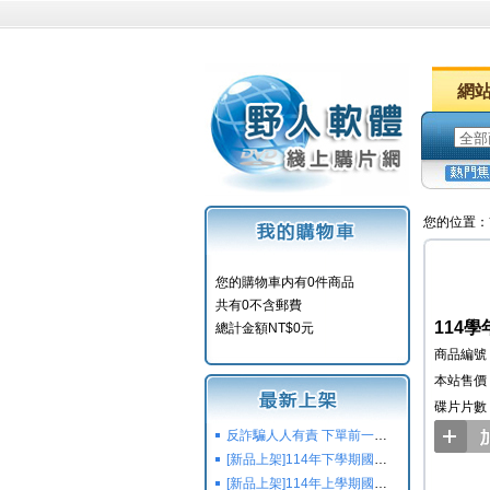
網
您的位置：
您的購物車内有0件商品
共有0不含郵費
114學
總計金額NT$0元
商品編號：
本站售價：
碟片片數
反詐騙人人有責 下單前一定要注意
[新品上架]114年下學期國小國中高中命題光碟,校用卷,習作
[新品上架]114年上學期國小國中高中命題光碟,校用卷,習作