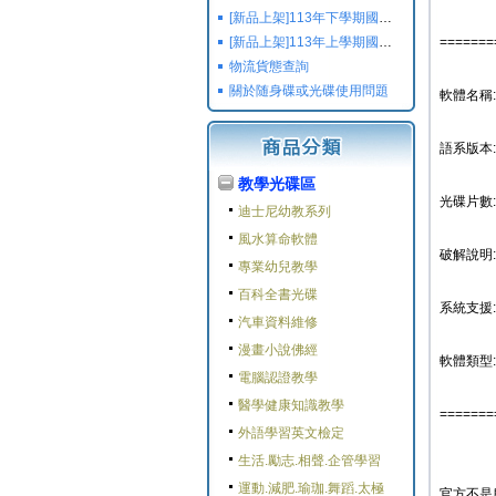
[新品上架]113年下學期國小國中高中命題光碟,校用卷,習作
[新品上架]113年上學期國小國中高中命題光碟,校用卷,習作
=======
物流貨態查詢
關於随身碟或光碟使用問題
軟體名稱:
語系版本
教學光碟區
光碟片數:
迪士尼幼教系列
風水算命軟體
破解說明:
專業幼兒教學
百科全書光碟
系統支援: W
汽車資料維修
漫畫小說佛經
軟體類型:
電腦認證教學
醫學健康知識教學
=======
外語學習英文檢定
生活.勵志.相聲.企管學習
運動.減肥.瑜珈.舞蹈.太極
官方不是