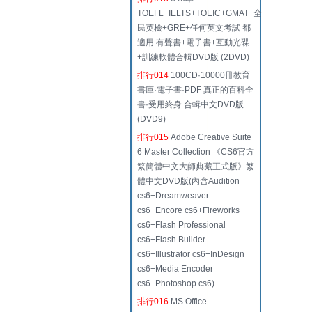
TOEFL+IELTS+TOEIC+GMAT+全
民英檢+GRE+任何英文考試 都
適用 有聲書+電子書+互動光碟
+訓練軟體合輯DVD版 (2DVD)
排行014
100CD·10000冊教育
書庫·電子書·PDF 真正的百科全
書·受用終身 合輯中文DVD版
(DVD9)
排行015
Adobe Creative Suite
6 Master Collection 《CS6官方
繁簡體中文大師典藏正式版》繁
體中文DVD版(內含Audition
cs6+Dreamweaver
cs6+Encore cs6+Fireworks
cs6+Flash Professional
cs6+Flash Builder
cs6+Illustrator cs6+InDesign
cs6+Media Encoder
cs6+Photoshop cs6)
排行016
MS Office