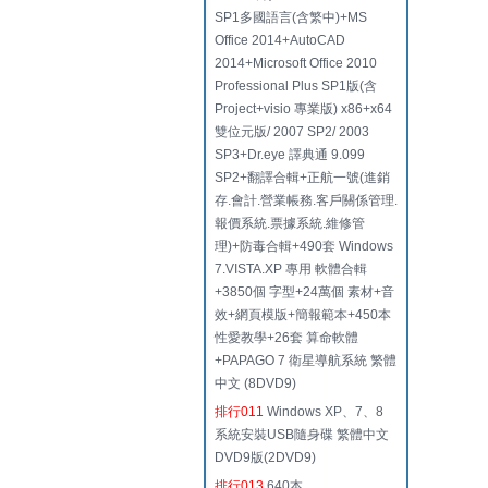
SP1多國語言(含繁中)+MS
Office 2014+AutoCAD
2014+Microsoft Office 2010
Professional Plus SP1版(含
Project+visio 專業版) x86+x64
雙位元版/ 2007 SP2/ 2003
SP3+Dr.eye 譯典通 9.099
SP2+翻譯合輯+正航一號(進銷
存.會計.營業帳務.客戶關係管理.
報價系統.票據系統.維修管
理)+防毒合輯+490套 Windows
7.VISTA.XP 專用 軟體合輯
+3850個 字型+24萬個 素材+音
效+網頁模版+簡報範本+450本
性愛教學+26套 算命軟體
+PAPAGO 7 衛星導航系統 繁體
中文 (8DVD9)
排行011
Windows XP、7、8
系統安裝USB隨身碟 繁體中文
DVD9版(2DVD9)
排行013
640本