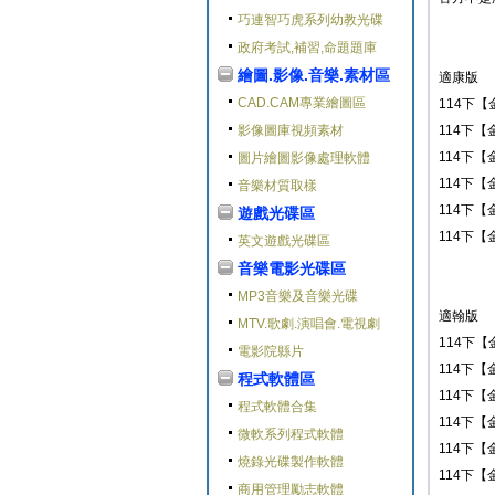
巧連智巧虎系列幼教光碟
政府考試,補習,命題題庫
繪圖.影像.音樂.素材區
適康版
CAD.CAM專業繪圖區
114下【
影像圖庫視頻素材
114下【
114下【
圖片繪圖影像處理軟體
114下【
音樂材質取樣
114下【
遊戲光碟區
114下【
英文遊戲光碟區
音樂電影光碟區
MP3音樂及音樂光碟
適翰版
MTV.歌劇.演唱會.電視劇
114下【
電影院縣片
114下【
程式軟體區
114下【
程式軟體合集
114下【
微軟系列程式軟體
114下【
燒錄光碟製作軟體
114下【
商用管理勵志軟體