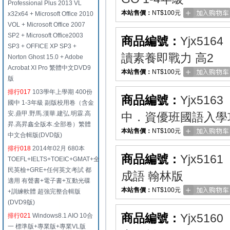
Professional Plus 2013 VL
本站售價：
NT$100元
x32x64 + Microsoft Office 2010
VOL + Microsoft Office 2007
SP2 + Microsoft Office2003
商品編號：
Yjx5164
SP3 + OFFICE XP SP3 +
讀素養即戰力 高2
Norton Ghost 15.0 + Adobe
Acrobat XI Pro 繁體中文DVD9
本站售價：
NT$100元
版
排行017
103學年上學期 400份
商品編號：
Yjx5163
國中 1-3年級 副版校用卷（含金
安.鼎甲.野馬.漢華.建弘.明霖.高
中．資優班國語入學
昇.高昇鑫全版本.全部卷）繁體
本站售價：
NT$100元
中文合輯版(DVD版)
排行018
2014年02月 680本
商品編號：
Yjx5161
TOEFL+IELTS+TOEIC+GMAT+全
民英檢+GRE+任何英文考試 都
成語 翰林版
適用 有聲書+電子書+互動光碟
本站售價：
NT$100元
+訓練軟體 超強完整合輯版
(DVD9版)
商品編號：
Yjx5160
排行021
Windows8.1 AIO 10合
一 標準版+專業版+專業VL版