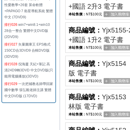
+國語 2升3 電子書
性愛教學+26套 算命軟體
+PAPAGO 7 衛星導航系統 繁體
本站售價：
NT$100元
中文 (7DVD9)
排行026
win7+win8.1+win10
商品編號：
Yjx5155-
28合一整合 繁體中文DVD版
(2DVD9)
+國語 1升2 電子書
排行027
矢量圖庫王 EPS格式
本站售價：
NT$100元
150CD合3DVD9 合輯DVD版
(3DVD9)
商品編號：
Yjx5154
排行028
倪海廈 天紀+筆記 高
清24D9轉3DVD 中文DVD版(只
版 電子書
能用電腦播放)(3DVD)
本站售價：
NT$100元
排行029
一次把補教名師帶回家
國中數學 張弘毅老師主講 繁體
商品編號：
Yjx5153
中文DVD版 (17DVD)
林版 電子書
本站售價：
NT$100元