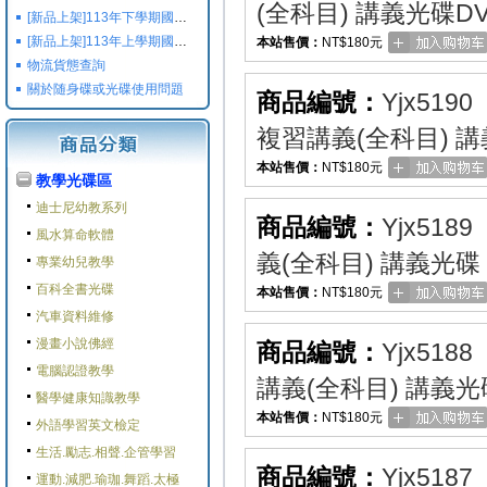
(全科目) 講義光碟D
[新品上架]113年下學期國小國中高中命題光碟,校用卷,習作
[新品上架]113年上學期國小國中高中命題光碟,校用卷,習作
本站售價：
NT$180元
物流貨態查詢
關於随身碟或光碟使用問題
商品編號：
Yjx5190
複習講義(全科目) 
本站售價：
NT$180元
教學光碟區
迪士尼幼教系列
商品編號：
Yjx5189
風水算命軟體
義(全科目) 講義光碟
專業幼兒教學
百科全書光碟
本站售價：
NT$180元
汽車資料維修
漫畫小說佛經
商品編號：
Yjx5188
電腦認證教學
講義(全科目) 講義光
醫學健康知識教學
本站售價：
NT$180元
外語學習英文檢定
生活.勵志.相聲.企管學習
商品編號：
Yjx5187
運動.減肥.瑜珈.舞蹈.太極