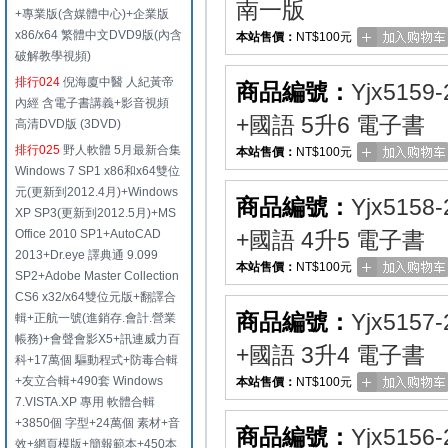
南一版
+專業版(含媒體中心)+企業版
x86/x64 繁體中文DVD9版(內含
本站售價：
NT$100元
破解教學視頻)
排行024
倪海廈中醫 人紀黃帝
商品編號：
Yjx5159-
內經 含電子書講義+影音視頻
+國語 5升6 電子書
高清DVD版 (3DVD)
排行025
野人軟體 5月最新合集
本站售價：
NT$100元
Windows 7 SP1 x86和x64雙位
元(更新到2012.4月)+Windows
商品編號：
Yjx5158-
XP SP3(更新到2012.5月)+MS
Office 2010 SP1+AutoCAD
+國語 4升5 電子書
2013+Dr.eye 譯典通 9.099
本站售價：
NT$100元
SP2+Adobe Master Collection
CS6 x32/x64雙位元版+翻譯合
商品編號：
Yjx5157-
輯+正航一號(進銷存.會計.營業
帳務)+會聲會影X5+訊連威力百
+國語 3升4 電子書
科+17萬個 驅動程式+防毒合輯
+友立合輯+490套 Windows
本站售價：
NT$100元
7.VISTA.XP 專用 軟體合輯
+3850個 字型+24萬個 素材+音
商品編號：
Yjx5156-
效+網頁模版+簡報範本+450本