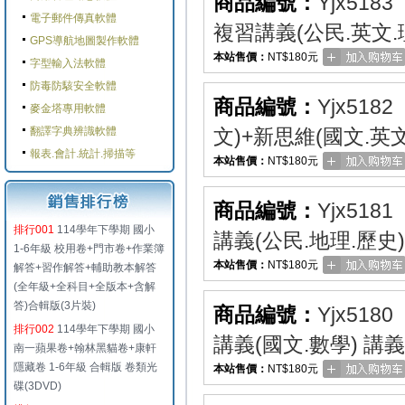
商品編號：
Yjx5183
電子郵件傳真軟體
複習講義(公民.英文.
GPS導航地圖製作軟體
本站售價：
NT$180元
字型輸入法軟體
防毒防駭安全軟體
商品編號：
Yjx5182
麥金塔專用軟體
翻譯字典辨識軟體
文)+新思維(國文.英
報表.會計.統計.掃描等
本站售價：
NT$180元
商品編號：
Yjx5181
排行001
114學年下學期 國小
講義(公民.地理.歷史
1-6年級 校用卷+門市卷+作業簿
本站售價：
NT$180元
解答+習作解答+輔助教本解答
(全年級+全科目+全版本+含解
答)合輯版(3片裝)
商品編號：
Yjx5180
排行002
114學年下學期 國小
講義(國文.數學) 講
南一蘋果卷+翰林黑貓卷+康軒
隱藏卷 1-6年級 合輯版 卷類光
本站售價：
NT$180元
碟(3DVD)