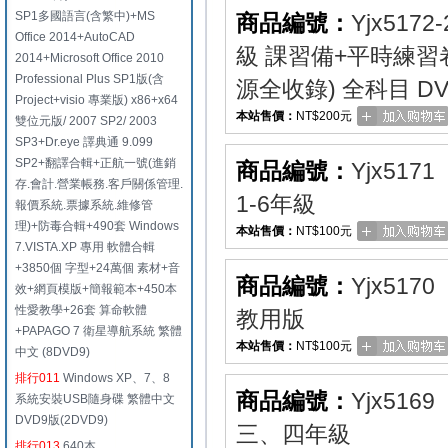
SP1多國語言(含繁中)+MS
商品編號：
Yjx5172-
Office 2014+AutoCAD
級 課習備+平時練
2014+Microsoft Office 2010
Professional Plus SP1版(含
源全收錄) 全科目 DV
Project+visio 專業版) x86+x64
本站售價：
NT$200元
雙位元版/ 2007 SP2/ 2003
SP3+Dr.eye 譯典通 9.099
SP2+翻譯合輯+正航一號(進銷
商品編號：
Yjx5171
存.會計.營業帳務.客戶關係管理.
1-6年級
報價系統.票據系統.維修管
理)+防毒合輯+490套 Windows
本站售價：
NT$100元
7.VISTA.XP 專用 軟體合輯
+3850個 字型+24萬個 素材+音
商品編號：
Yjx5170
效+網頁模版+簡報範本+450本
性愛教學+26套 算命軟體
教用版
+PAPAGO 7 衛星導航系統 繁體
本站售價：
NT$100元
中文 (8DVD9)
排行011
Windows XP、7、8
商品編號：
Yjx5169
系統安裝USB隨身碟 繁體中文
DVD9版(2DVD9)
三、四年級
排行013
640本