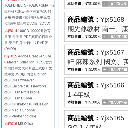
本站售價：
NT$100元
TOEFL+IELTS+TOEIC+GMAT+全
民英檢+GRE+任何英文考試 都
適用 有聲書+電子書+互動光碟
商品編號：
Yjx5168
+訓練軟體合輯DVD版 (2DVD)
期先修教材 南一、
排行014
100CD·10000冊教育
本站售價：
NT$100元
書庫·電子書·PDF 真正的百科全
書·受用終身 合輯中文DVD版
(DVD9)
商品編號：
Yjx5167
排行015
Adobe Creative Suite
軒 麻辣系列 國文
6 Master Collection 《CS6官方
繁簡體中文大師典藏正式版》繁
本站售價：
NT$100元
體中文DVD版(內含Audition
cs6+Dreamweaver
商品編號：
Yjx5166
cs6+Encore cs6+Fireworks
cs6+Flash Professional
1-4年級
cs6+Flash Builder
本站售價：
NT$100元
cs6+Illustrator cs6+InDesign
cs6+Media Encoder
cs6+Photoshop cs6)
商品編號：
Yjx5165
排行016
MS Office
GO 1-4年級