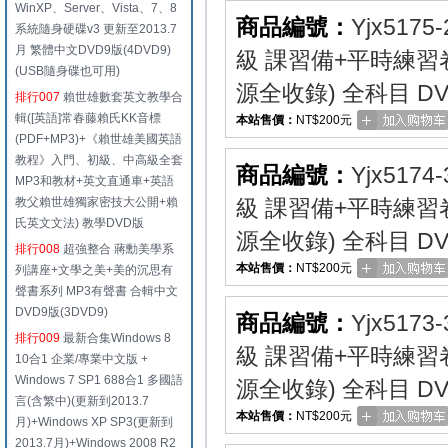
WinXP、Server、Vista、7、8
商品編號：
Yjx5175-
系統隨身硬碟v3 更新至2013.7
月 繁體中文DVD9版(4DVD9)
級 課習備+平時練
(USB隨身碟也可用)
源全收錄) 全科目 DV
排行007
賴世雄數套英文教學合
輯([英語]常春藤賴氏KK音標
本站售價：
NT$200元
(PDF+MP3)+《賴世雄美國英語
教程》入門、初級、中高級全套
商品編號：
Yjx5174-
MP3和教材+英文直通車+英語
教父賴世雄獨家密技大公開+賴
級 課習備+平時練
氏英文文法) 教學DVD版
源全收錄) 全科目 DV
排行008
超強整合 蔣勳美學系
本站售價：
NT$200元
列講座+文學之美+美的沉思有
聲書系列 MP3有聲書 合輯中文
DVD9版(3DVD9)
商品編號：
Yjx5173-
排行009
最新合集Windows 8
級 課習備+平時練
10合1 企業/專業中文版 +
Windows 7 SP1 688合1 多國語
源全收錄) 全科目 DV
言(含繁中)(更新到2013.7
本站售價：
NT$200元
月)+Windows XP SP3(更新到
2013.7月)+Windows 2008 R2