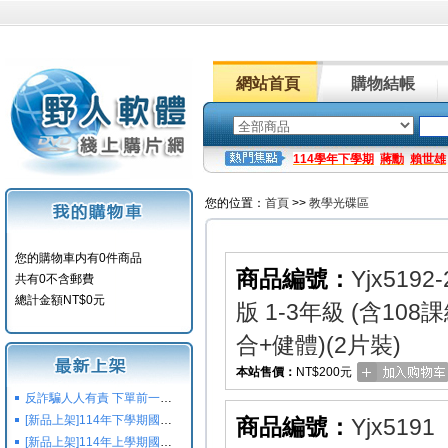
網站首頁
購物結帳
114學年下學期
蔣勳
賴世雄
您的位置：
首頁
>>
教學光碟區
您的購物車内有0件商品
商品編號：
Yjx5192-
共有0不含郵費
總計金額NT$0元
版 1-3年級 (含1
合+健體)(2片裝)
本站售價：
NT$200元
反詐騙人人有責 下單前一定要注意
[新品上架]114年下學期國小國中高中命題光碟,校用卷,習作
商品編號：
Yjx5191
[新品上架]114年上學期國小國中高中命題光碟,校用卷,習作