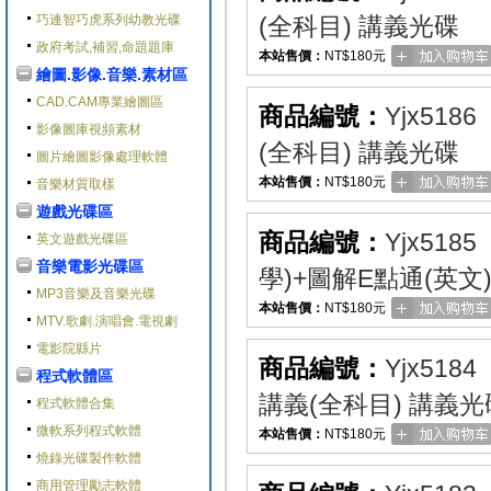
巧連智巧虎系列幼教光碟
(全科目) 講義光碟
政府考試,補習,命題題庫
本站售價：
NT$180元
繪圖.影像.音樂.素材區
CAD.CAM專業繪圖區
商品編號：
Yjx5186
影像圖庫視頻素材
(全科目) 講義光碟
圖片繪圖影像處理軟體
本站售價：
NT$180元
音樂材質取樣
遊戲光碟區
商品編號：
Yjx5185
英文遊戲光碟區
音樂電影光碟區
學)+圖解E點通(英文
MP3音樂及音樂光碟
本站售價：
NT$180元
MTV.歌劇.演唱會.電視劇
電影院縣片
商品編號：
Yjx5184
程式軟體區
講義(全科目) 講義光
程式軟體合集
微軟系列程式軟體
本站售價：
NT$180元
燒錄光碟製作軟體
商用管理勵志軟體