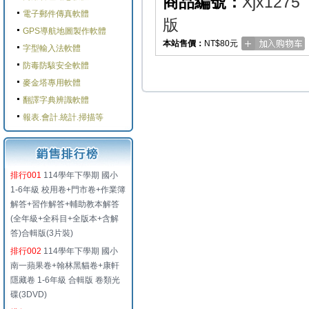
商品編號：
Xjx1275
電子郵件傳真軟體
版
GPS導航地圖製作軟體
本站售價：
NT$80元
字型輸入法軟體
防毒防駭安全軟體
麥金塔專用軟體
翻譯字典辨識軟體
報表.會計.統計.掃描等
排行001
114學年下學期 國小
1-6年級 校用卷+門市卷+作業簿
解答+習作解答+輔助教本解答
(全年級+全科目+全版本+含解
答)合輯版(3片裝)
排行002
114學年下學期 國小
南一蘋果卷+翰林黑貓卷+康軒
隱藏卷 1-6年級 合輯版 卷類光
碟(3DVD)