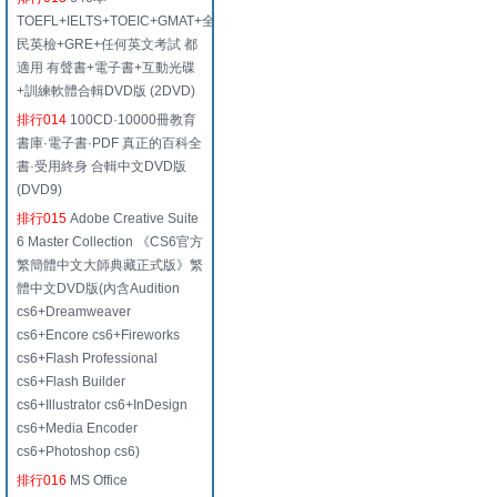
TOEFL+IELTS+TOEIC+GMAT+全
民英檢+GRE+任何英文考試 都
適用 有聲書+電子書+互動光碟
+訓練軟體合輯DVD版 (2DVD)
排行014
100CD·10000冊教育
書庫·電子書·PDF 真正的百科全
書·受用終身 合輯中文DVD版
(DVD9)
排行015
Adobe Creative Suite
6 Master Collection 《CS6官方
繁簡體中文大師典藏正式版》繁
體中文DVD版(內含Audition
cs6+Dreamweaver
cs6+Encore cs6+Fireworks
cs6+Flash Professional
cs6+Flash Builder
cs6+Illustrator cs6+InDesign
cs6+Media Encoder
cs6+Photoshop cs6)
排行016
MS Office