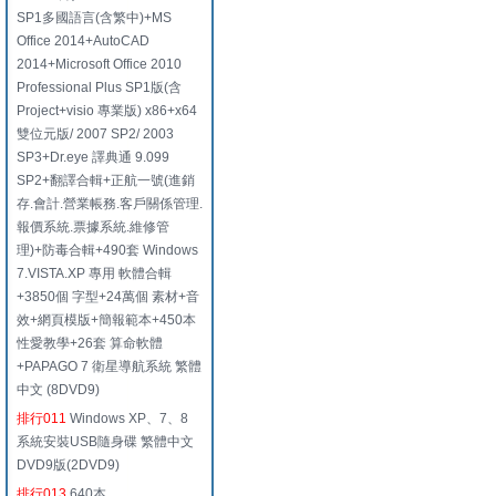
SP1多國語言(含繁中)+MS
Office 2014+AutoCAD
2014+Microsoft Office 2010
Professional Plus SP1版(含
Project+visio 專業版) x86+x64
雙位元版/ 2007 SP2/ 2003
SP3+Dr.eye 譯典通 9.099
SP2+翻譯合輯+正航一號(進銷
存.會計.營業帳務.客戶關係管理.
報價系統.票據系統.維修管
理)+防毒合輯+490套 Windows
7.VISTA.XP 專用 軟體合輯
+3850個 字型+24萬個 素材+音
效+網頁模版+簡報範本+450本
性愛教學+26套 算命軟體
+PAPAGO 7 衛星導航系統 繁體
中文 (8DVD9)
排行011
Windows XP、7、8
系統安裝USB隨身碟 繁體中文
DVD9版(2DVD9)
排行013
640本