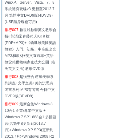
WinXP、Server、Vista、7、8
系統隨身硬碟v3 更新至2013.7
月 繁體中文DVD9版(4DVD9)
(USB隨身碟也可用)
排行007
賴世雄數套英文教學合
輯([英語]常春藤賴氏KK音標
(PDF+MP3)+《賴世雄美國英語
教程》入門、初級、中高級全套
MP3和教材+英文直通車+英語
教父賴世雄獨家密技大公開+賴
氏英文文法) 教學DVD版
排行008
超強整合 蔣勳美學系
列講座+文學之美+美的沉思有
聲書系列 MP3有聲書 合輯中文
DVD9版(3DVD9)
排行009
最新合集Windows 8
10合1 企業/專業中文版 +
Windows 7 SP1 688合1 多國語
言(含繁中)(更新到2013.7
月)+Windows XP SP3(更新到
2013.7月)+Windows 2008 R2