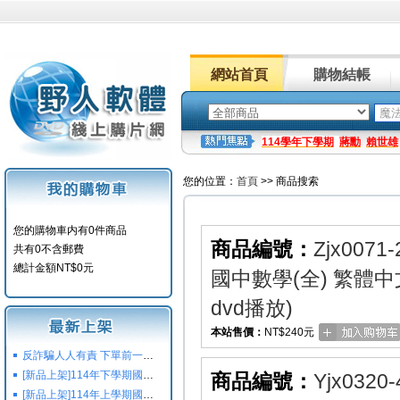
網站首頁
購物結帳
114學年下學期
蔣勳
賴世雄
您的位置：
首頁
>> 商品搜索
您的購物車内有0件商品
商品編號：
Zjx0071-
共有0不含郵費
總計金額NT$0元
國中數學(全) 繁體中文
dvd播放)
本站售價：
NT$240元
反詐騙人人有責 下單前一定要注意
[新品上架]114年下學期國小國中高中命題光碟,校用卷,習作
商品編號：
Yjx0320-
[新品上架]114年上學期國小國中高中命題光碟,校用卷,習作