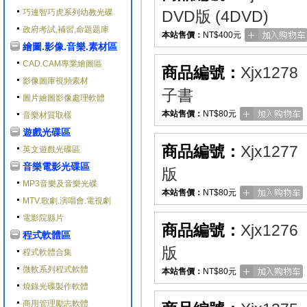
巧連智巧虎系列幼教光碟
DVD版 (4DVD)
政府考試,補習,命題題庫
本站售價：
NT$400元
繪圖.影像.音樂.素材區
CAD.CAM專業繪圖區
商品編號：
Xjx1278
影像圖庫視頻素材
子書
圖片繪圖影像處理軟體
本站售價：
NT$80元
音樂材質取樣
遊戲光碟區
商品編號：
Xjx1277
英文遊戲光碟區
音樂電影光碟區
版
MP3音樂及音樂光碟
本站售價：
NT$80元
MTV.歌劇.演唱會.電視劇
電影院縣片
商品編號：
Xjx1276
程式軟體區
版
程式軟體合集
微軟系列程式軟體
本站售價：
NT$80元
燒錄光碟製作軟體
商用管理勵志軟體