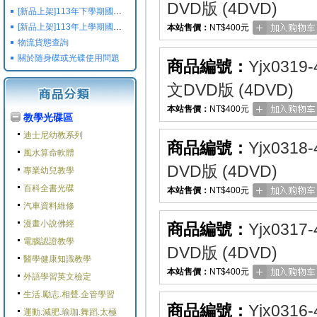
DVD版 (4DVD)
[新品上架]113年下學期國小國中高中命題光碟,校用卷,習作
[新品上架]113年上學期國小國中高中命題光碟,校用卷,習作
本站售價：
NT$400元
物流貨態查詢
關於随身碟或光碟使用問題
商品編號：
Yjx0319-
文DVD版 (4DVD)
本站售價：
NT$400元
教學光碟區
迪士尼幼教系列
商品編號：
Yjx0318-
風水算命軟體
DVD版 (4DVD)
專業幼兒教學
百科全書光碟
本站售價：
NT$400元
汽車資料維修
漫畫小說佛經
商品編號：
Yjx0317-
電腦認證教學
DVD版 (4DVD)
醫學健康知識教學
本站售價：
NT$400元
外語學習英文檢定
生活.勵志.相聲.企管學習
商品編號：
Yjx0316-
運動.減肥.瑜珈.舞蹈.太極