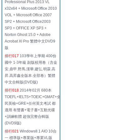
Professional Plus 2013 VL
x32x64 + Microsoft Office 2010
VOL + Microsoft Office 2007
SP2 + Microsoft Office2003
SP3 + OFFICE XP SP3 +
Norton Ghost 15.0 + Adobe
Acrobat XI Pro 繁體中文DVD9
版
排行017
103學年上學期 400份
國中 1-3年級 副版校用卷（含金
安.鼎甲.野馬.漢華.建弘.明霖.高
昇.高昇鑫全版本.全部卷）繁體
中文合輯版(DVD版)
排行018
2014年02月 680本
TOEFL+IELTS+TOEIC+GMAT+全
民英檢+GRE+任何英文考試 都
適用 有聲書+電子書+互動光碟
+訓練軟體 超強完整合輯版
(DVD9版)
排行021
Windows8.1 AIO 10合
一 標準版+專業版+專業VL版