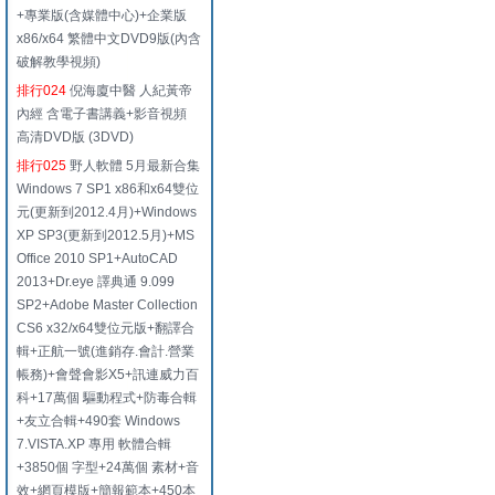
+專業版(含媒體中心)+企業版
x86/x64 繁體中文DVD9版(內含
破解教學視頻)
排行024
倪海廈中醫 人紀黃帝
內經 含電子書講義+影音視頻
高清DVD版 (3DVD)
排行025
野人軟體 5月最新合集
Windows 7 SP1 x86和x64雙位
元(更新到2012.4月)+Windows
XP SP3(更新到2012.5月)+MS
Office 2010 SP1+AutoCAD
2013+Dr.eye 譯典通 9.099
SP2+Adobe Master Collection
CS6 x32/x64雙位元版+翻譯合
輯+正航一號(進銷存.會計.營業
帳務)+會聲會影X5+訊連威力百
科+17萬個 驅動程式+防毒合輯
+友立合輯+490套 Windows
7.VISTA.XP 專用 軟體合輯
+3850個 字型+24萬個 素材+音
效+網頁模版+簡報範本+450本