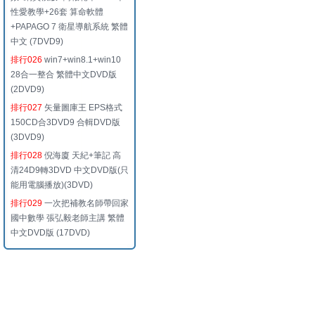
性愛教學+26套 算命軟體
+PAPAGO 7 衛星導航系統 繁體
中文 (7DVD9)
排行026
win7+win8.1+win10
28合一整合 繁體中文DVD版
(2DVD9)
排行027
矢量圖庫王 EPS格式
150CD合3DVD9 合輯DVD版
(3DVD9)
排行028
倪海廈 天紀+筆記 高
清24D9轉3DVD 中文DVD版(只
能用電腦播放)(3DVD)
排行029
一次把補教名師帶回家
國中數學 張弘毅老師主講 繁體
中文DVD版 (17DVD)