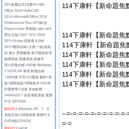
114下康軒【新命題焦點
SP1多國語言(含繁中)+MS
Office 2014+AutoCAD
2014+Microsoft Office 2010
Professional Plus SP1版(含
Project+visio 專業版) x86+x64
114下康軒【新命題焦
雙位元版/ 2007 SP2/ 2003
SP3+Dr.eye 譯典通 9.099
114下康軒【新命題焦點
SP2+翻譯合輯+正航一號(進銷
存.會計.營業帳務.客戶關係管理.
114下康軒【新命題焦點
報價系統.票據系統.維修管
114下康軒【新命題焦點
理)+防毒合輯+490套 Windows
7.VISTA.XP 專用 軟體合輯
114下康軒【新命題焦點
+3850個 字型+24萬個 素材+音
114下康軒【新命題焦點
效+網頁模版+簡報範本+450本
性愛教學+26套 算命軟體
+PAPAGO 7 衛星導航系統 繁體
中文 (8DVD9)
排行011
Windows XP、7、8
--=-=-=-=-=-=-=-=-=-=-
系統安裝USB隨身碟 繁體中文
DVD9版(2DVD9)
=-=
排行013
640本