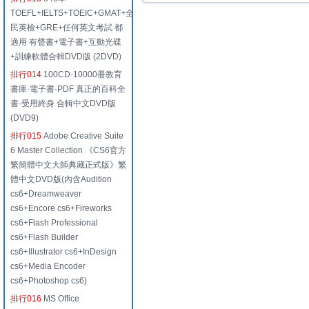
TOEFL+IELTS+TOEIC+GMAT+全
民英檢+GRE+任何英文考試 都
適用 有聲書+電子書+互動光碟
+訓練軟體合輯DVD版 (2DVD)
排行014
100CD·10000冊教育
書庫·電子書·PDF 真正的百科全
書·受用終身 合輯中文DVD版
(DVD9)
排行015
Adobe Creative Suite
6 Master Collection 《CS6官方
繁簡體中文大師典藏正式版》繁
體中文DVD版(內含Audition
cs6+Dreamweaver
cs6+Encore cs6+Fireworks
cs6+Flash Professional
cs6+Flash Builder
cs6+Illustrator cs6+InDesign
cs6+Media Encoder
cs6+Photoshop cs6)
排行016
MS Office