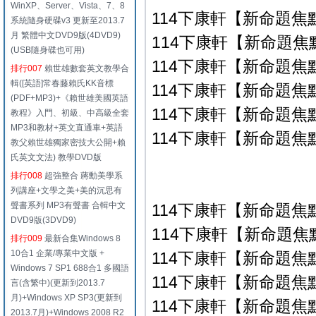
WinXP、Server、Vista、7、8
114下康軒【新命題焦
系統隨身硬碟v3 更新至2013.7
月 繁體中文DVD9版(4DVD9)
114下康軒【新命題焦點
(USB隨身碟也可用)
114下康軒【新命題焦點
排行007
賴世雄數套英文教學合
輯([英語]常春藤賴氏KK音標
114下康軒【新命題焦點
(PDF+MP3)+《賴世雄美國英語
114下康軒【新命題焦點
教程》入門、初級、中高級全套
MP3和教材+英文直通車+英語
114下康軒【新命題焦點
教父賴世雄獨家密技大公開+賴
氏英文文法) 教學DVD版
排行008
超強整合 蔣勳美學系
列講座+文學之美+美的沉思有
聲書系列 MP3有聲書 合輯中文
114下康軒【新命題焦
DVD9版(3DVD9)
114下康軒【新命題焦點
排行009
最新合集Windows 8
10合1 企業/專業中文版 +
114下康軒【新命題焦點
Windows 7 SP1 688合1 多國語
114下康軒【新命題焦點
言(含繁中)(更新到2013.7
月)+Windows XP SP3(更新到
114下康軒【新命題焦點
2013.7月)+Windows 2008 R2