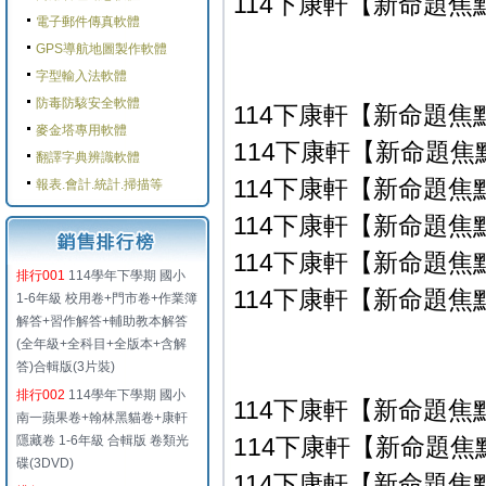
114下康軒【新命題焦點
電子郵件傳真軟體
GPS導航地圖製作軟體
字型輸入法軟體
防毒防駭安全軟體
114下康軒【新命題焦
麥金塔專用軟體
114下康軒【新命題焦點
翻譯字典辨識軟體
114下康軒【新命題焦點
報表.會計.統計.掃描等
114下康軒【新命題焦點
114下康軒【新命題焦點
排行001
114學年下學期 國小
114下康軒【新命題焦點
1-6年級 校用卷+門市卷+作業簿
解答+習作解答+輔助教本解答
(全年級+全科目+全版本+含解
答)合輯版(3片裝)
排行002
114學年下學期 國小
114下康軒【新命題焦
南一蘋果卷+翰林黑貓卷+康軒
隱藏卷 1-6年級 合輯版 卷類光
114下康軒【新命題焦點
碟(3DVD)
114下康軒【新命題焦點