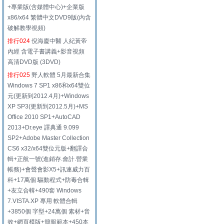
+專業版(含媒體中心)+企業版
x86/x64 繁體中文DVD9版(內含
破解教學視頻)
排行024
倪海廈中醫 人紀黃帝
內經 含電子書講義+影音視頻
高清DVD版 (3DVD)
排行025
野人軟體 5月最新合集
Windows 7 SP1 x86和x64雙位
元(更新到2012.4月)+Windows
XP SP3(更新到2012.5月)+MS
Office 2010 SP1+AutoCAD
2013+Dr.eye 譯典通 9.099
SP2+Adobe Master Collection
CS6 x32/x64雙位元版+翻譯合
輯+正航一號(進銷存.會計.營業
帳務)+會聲會影X5+訊連威力百
科+17萬個 驅動程式+防毒合輯
+友立合輯+490套 Windows
7.VISTA.XP 專用 軟體合輯
+3850個 字型+24萬個 素材+音
效+網頁模版+簡報範本+450本