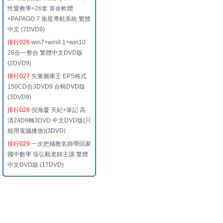
性愛教學+26套 算命軟體
+PAPAGO 7 衛星導航系統 繁體
中文 (7DVD9)
排行026
win7+win8.1+win10
28合一整合 繁體中文DVD版
(2DVD9)
排行027
矢量圖庫王 EPS格式
150CD合3DVD9 合輯DVD版
(3DVD9)
排行028
倪海廈 天紀+筆記 高
清24D9轉3DVD 中文DVD版(只
能用電腦播放)(3DVD)
排行029
一次把補教名師帶回家
國中數學 張弘毅老師主講 繁體
中文DVD版 (17DVD)