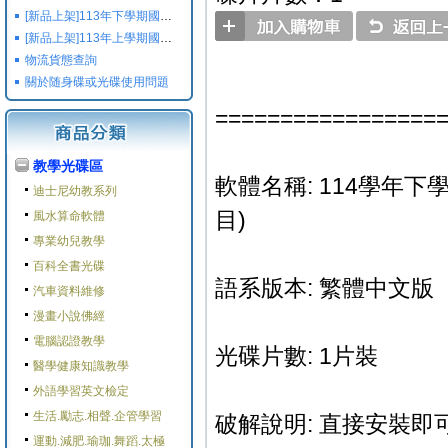
[新品上架]113年下學期國小國中高中命題光碟,校用卷,習作
[新品上架]113年上學期國小國中高中命題光碟,校用卷,習作
物流貨態查詢
關於随身碟或光碟使用問題
=================
教學光碟區
軟體名稱: 114學年下
迪士尼幼教系列
目)
風水算命軟體
專業幼兒教學
百科全書光碟
語系版本: 繁體中文版
汽車資料維修
漫畫小說佛經
電腦認證教學
光碟片數: 1片裝
醫學健康知識教學
外語學習英文檢定
生活.勵志.相聲.企管學習
破解說明: 直接安裝即可
運動.減肥.瑜珈.舞蹈.太極