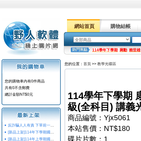
網站首頁
購物結帳
114學年下學期
蔣勳
賴世雄
您的位置：
首頁
>>
教學光碟區
您的購物車内有0件商品
共有0不含郵費
114學年下學期 
總計金額NT$0元
級(全科目) 講義
商品編號：Yjx5061
反詐騙人人有責 下單前一定要注意
本站售價：NT$180
[新品上架]114年下學期國小國中高中命題光碟,校用卷,習作
碟片片數：1
[新品上架]114年上學期國小國中高中命題光碟,校用卷,習作