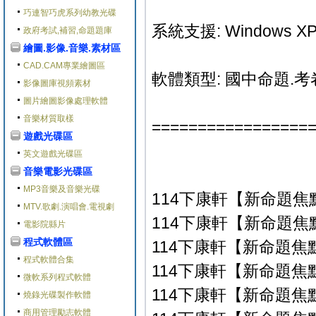
巧連智巧虎系列幼教光碟
系統支援: Windows XP/V
政府考試,補習,命題題庫
繪圖.影像.音樂.素材區
CAD.CAM專業繪圖區
軟體類型: 國中命題.考
影像圖庫視頻素材
圖片繪圖影像處理軟體
音樂材質取樣
=================
遊戲光碟區
英文遊戲光碟區
音樂電影光碟區
MP3音樂及音樂光碟
114下康軒【新命題焦
MTV.歌劇.演唱會.電視劇
114下康軒【新命題焦點
電影院縣片
程式軟體區
114下康軒【新命題焦點
程式軟體合集
114下康軒【新命題焦點
微軟系列程式軟體
114下康軒【新命題焦點
燒錄光碟製作軟體
商用管理勵志軟體