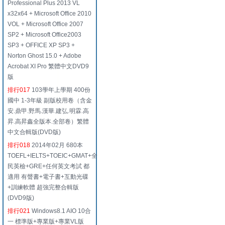
Professional Plus 2013 VL
x32x64 + Microsoft Office 2010
VOL + Microsoft Office 2007
SP2 + Microsoft Office2003
SP3 + OFFICE XP SP3 +
Norton Ghost 15.0 + Adobe
Acrobat XI Pro 繁體中文DVD9
版
排行017
103學年上學期 400份
國中 1-3年級 副版校用卷（含金
安.鼎甲.野馬.漢華.建弘.明霖.高
昇.高昇鑫全版本.全部卷）繁體
中文合輯版(DVD版)
排行018
2014年02月 680本
TOEFL+IELTS+TOEIC+GMAT+全
民英檢+GRE+任何英文考試 都
適用 有聲書+電子書+互動光碟
+訓練軟體 超強完整合輯版
(DVD9版)
排行021
Windows8.1 AIO 10合
一 標準版+專業版+專業VL版