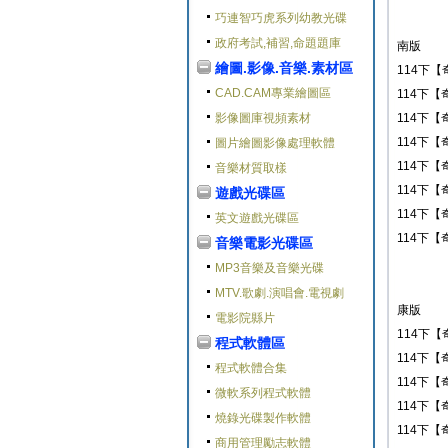
巧連智巧虎系列幼教光碟
政府考試,補習,命題題庫
南版
繪圖.影像.音樂.素材區
114下【
CAD.CAM專業繪圖區
114下【
影像圖庫視頻素材
114下【
114下【
圖片繪圖影像處理軟體
114下【
音樂材質取樣
114下【
遊戲光碟區
114下【
英文遊戲光碟區
114下【
音樂電影光碟區
MP3音樂及音樂光碟
MTV.歌劇.演唱會.電視劇
康版
電影院縣片
114下【
程式軟體區
114下【
程式軟體合集
114下【
微軟系列程式軟體
114下【
燒錄光碟製作軟體
114下【
商用管理勵志軟體