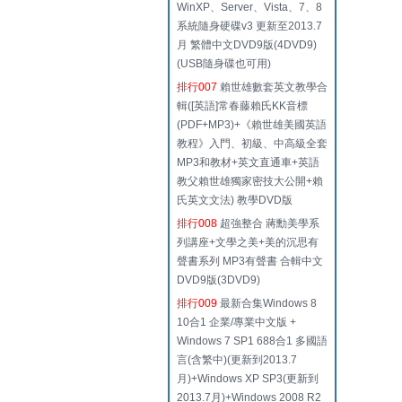
WinXP、Server、Vista、7、8
系統隨身硬碟v3 更新至2013.7
月 繁體中文DVD9版(4DVD9)
(USB隨身碟也可用)
排行007
賴世雄數套英文教學合
輯([英語]常春藤賴氏KK音標
(PDF+MP3)+《賴世雄美國英語
教程》入門、初級、中高級全套
MP3和教材+英文直通車+英語
教父賴世雄獨家密技大公開+賴
氏英文文法) 教學DVD版
排行008
超強整合 蔣勳美學系
列講座+文學之美+美的沉思有
聲書系列 MP3有聲書 合輯中文
DVD9版(3DVD9)
排行009
最新合集Windows 8
10合1 企業/專業中文版 +
Windows 7 SP1 688合1 多國語
言(含繁中)(更新到2013.7
月)+Windows XP SP3(更新到
2013.7月)+Windows 2008 R2