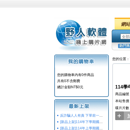
網
您的位置：
您的購物車内有0件商品
共有0不含郵費
114學
總計金額NT$0元
商品編號：
本站售價：
碟片片數
反詐騙人人有責 下單前一定要注意
[新品上架]114年下學期國小國中高中命題光碟,校用卷,習作
[新品上架]114年上學期國小國中高中命題光碟,校用卷,習作