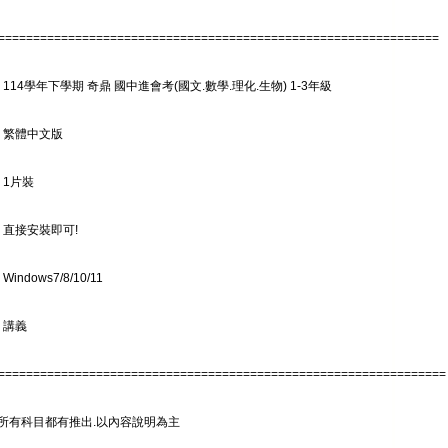
===============================================================
 114學年下學期 奇鼎 國中進會考(國文.數學.理化.生物) 1-3年級
: 繁體中文版
 1片裝
 直接安裝即可!
indows7/8/10/11
 講義
================================================================
所有科目都有推出.以內容說明為主