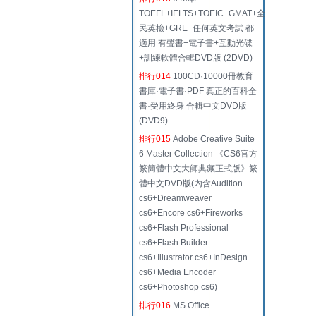
TOEFL+IELTS+TOEIC+GMAT+全
民英檢+GRE+任何英文考試 都
適用 有聲書+電子書+互動光碟
+訓練軟體合輯DVD版 (2DVD)
排行014
100CD·10000冊教育
書庫·電子書·PDF 真正的百科全
書·受用終身 合輯中文DVD版
(DVD9)
排行015
Adobe Creative Suite
6 Master Collection 《CS6官方
繁簡體中文大師典藏正式版》繁
體中文DVD版(內含Audition
cs6+Dreamweaver
cs6+Encore cs6+Fireworks
cs6+Flash Professional
cs6+Flash Builder
cs6+Illustrator cs6+InDesign
cs6+Media Encoder
cs6+Photoshop cs6)
排行016
MS Office