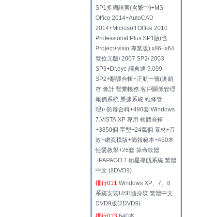
SP1多國語言(含繁中)+MS
Office 2014+AutoCAD
2014+Microsoft Office 2010
Professional Plus SP1版(含
Project+visio 專業版) x86+x64
雙位元版/ 2007 SP2/ 2003
SP3+Dr.eye 譯典通 9.099
SP2+翻譯合輯+正航一號(進銷
存.會計.營業帳務.客戶關係管理.
報價系統.票據系統.維修管
理)+防毒合輯+490套 Windows
7.VISTA.XP 專用 軟體合輯
+3850個 字型+24萬個 素材+音
效+網頁模版+簡報範本+450本
性愛教學+26套 算命軟體
+PAPAGO 7 衛星導航系統 繁體
中文 (8DVD9)
排行011
Windows XP、7、8
系統安裝USB隨身碟 繁體中文
DVD9版(2DVD9)
排行013
640本