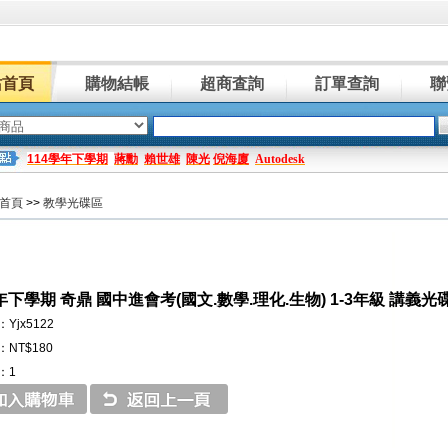
站首頁
購物結帳
超商査詢
訂單查詢
聯
114學年下學期
蔣勳
賴世雄
陳光
倪海廈
Autodesk
首頁
>>
教學光碟區
年下學期 奇鼎 國中進會考(國文.數學.理化.生物) 1-3年級 講義光
Yjx5122
NT$180
：1