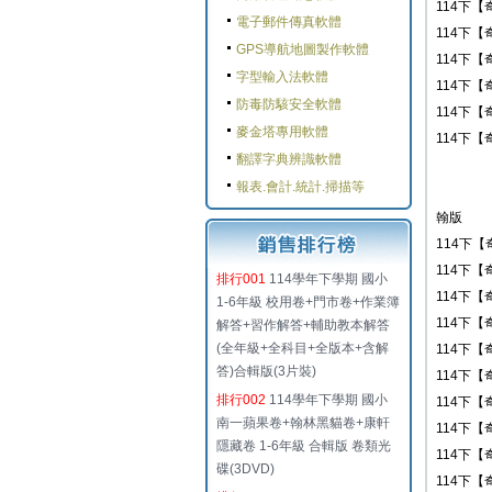
114下【
電子郵件傳真軟體
114下【
GPS導航地圖製作軟體
114下【
字型輸入法軟體
114下【
防毒防駭安全軟體
114下【
麥金塔專用軟體
114下【
翻譯字典辨識軟體
報表.會計.統計.掃描等
翰版
114下【
114下【
排行001
114學年下學期 國小
114下【
1-6年級 校用卷+門市卷+作業簿
114下【
解答+習作解答+輔助教本解答
(全年級+全科目+全版本+含解
114下【
答)合輯版(3片裝)
114下【
排行002
114學年下學期 國小
114下【
南一蘋果卷+翰林黑貓卷+康軒
114下【
隱藏卷 1-6年級 合輯版 卷類光
114下【
碟(3DVD)
114下【