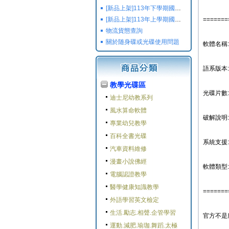
[新品上架]113年下學期國小國中高中命題光碟,校用卷,習作
[新品上架]113年上學期國小國中高中命題光碟,校用卷,習作
=======
物流貨態查詢
關於随身碟或光碟使用問題
軟體名稱:
語系版本
教學光碟區
光碟片數:
迪士尼幼教系列
風水算命軟體
破解說明:
專業幼兒教學
百科全書光碟
系統支援: W
汽車資料維修
漫畫小說佛經
軟體類型:
電腦認證教學
醫學健康知識教學
=======
外語學習英文檢定
生活.勵志.相聲.企管學習
官方不是
運動.減肥.瑜珈.舞蹈.太極