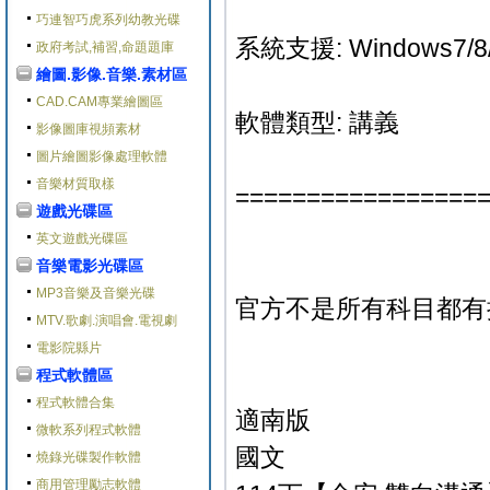
巧連智巧虎系列幼教光碟
系統支援: Windows7/8/
政府考試,補習,命題題庫
繪圖.影像.音樂.素材區
CAD.CAM專業繪圖區
軟體類型: 講義
影像圖庫視頻素材
圖片繪圖影像處理軟體
音樂材質取樣
=================
遊戲光碟區
英文遊戲光碟區
音樂電影光碟區
MP3音樂及音樂光碟
官方不是所有科目都有
MTV.歌劇.演唱會.電視劇
電影院縣片
程式軟體區
程式軟體合集
適南版
微軟系列程式軟體
國文
燒錄光碟製作軟體
商用管理勵志軟體