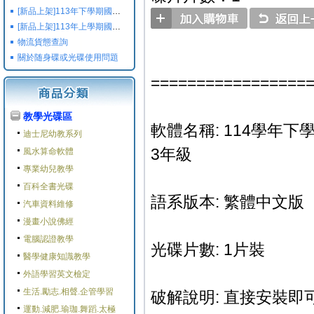
[新品上架]113年下學期國小國中高中命題光碟,校用卷,習作
[新品上架]113年上學期國小國中高中命題光碟,校用卷,習作
物流貨態查詢
關於随身碟或光碟使用問題
=================
教學光碟區
軟體名稱: 114學年下學
迪士尼幼教系列
3年級
風水算命軟體
專業幼兒教學
百科全書光碟
語系版本: 繁體中文版
汽車資料維修
漫畫小說佛經
電腦認證教學
光碟片數: 1片裝
醫學健康知識教學
外語學習英文檢定
生活.勵志.相聲.企管學習
破解說明: 直接安裝即可
運動.減肥.瑜珈.舞蹈.太極