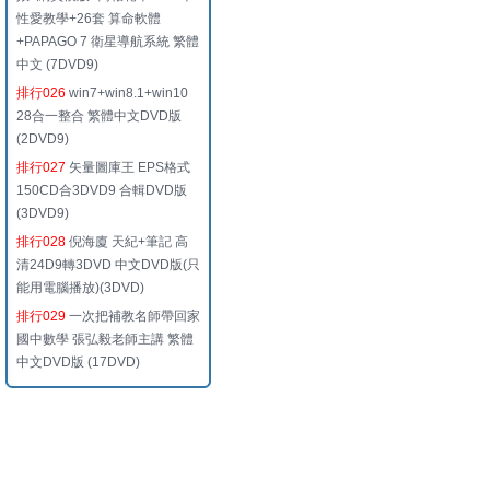
性愛教學+26套 算命軟體
+PAPAGO 7 衛星導航系統 繁體
中文 (7DVD9)
排行026
win7+win8.1+win10
28合一整合 繁體中文DVD版
(2DVD9)
排行027
矢量圖庫王 EPS格式
150CD合3DVD9 合輯DVD版
(3DVD9)
排行028
倪海廈 天紀+筆記 高
清24D9轉3DVD 中文DVD版(只
能用電腦播放)(3DVD)
排行029
一次把補教名師帶回家
國中數學 張弘毅老師主講 繁體
中文DVD版 (17DVD)