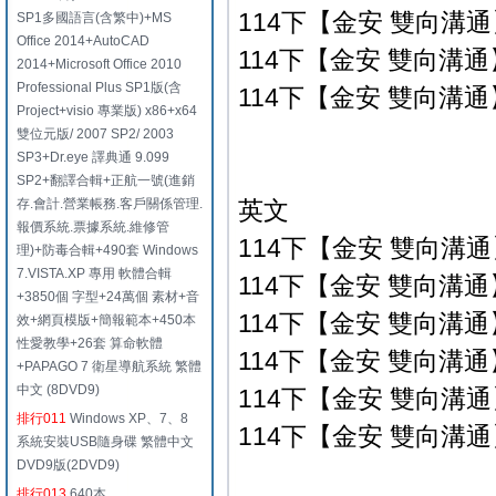
114下【金安 雙向溝通】
SP1多國語言(含繁中)+MS
Office 2014+AutoCAD
114下【金安 雙向溝通】
2014+Microsoft Office 2010
Professional Plus SP1版(含
114下【金安 雙向溝通】
Project+visio 專業版) x86+x64
雙位元版/ 2007 SP2/ 2003
SP3+Dr.eye 譯典通 9.099
SP2+翻譯合輯+正航一號(進銷
存.會計.營業帳務.客戶關係管理.
英文
報價系統.票據系統.維修管
114下【金安 雙向溝通】
理)+防毒合輯+490套 Windows
7.VISTA.XP 專用 軟體合輯
114下【金安 雙向溝通】
+3850個 字型+24萬個 素材+音
114下【金安 雙向溝通】
效+網頁模版+簡報範本+450本
性愛教學+26套 算命軟體
114下【金安 雙向溝
+PAPAGO 7 衛星導航系統 繁體
中文 (8DVD9)
114下【金安 雙向溝
排行011
Windows XP、7、8
114下【金安 雙向溝
系統安裝USB隨身碟 繁體中文
DVD9版(2DVD9)
排行013
640本