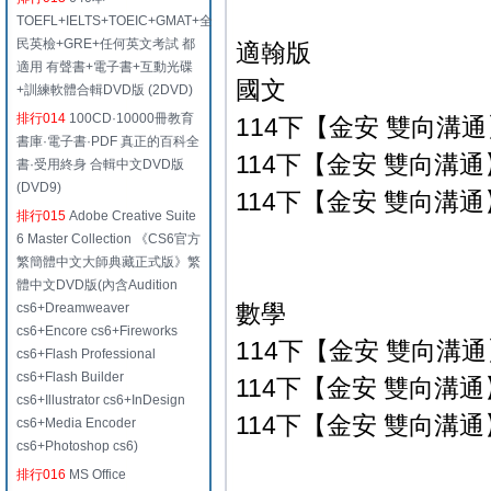
TOEFL+IELTS+TOEIC+GMAT+全
民英檢+GRE+任何英文考試 都
適翰版
適用 有聲書+電子書+互動光碟
國文
+訓練軟體合輯DVD版 (2DVD)
排行014
100CD·10000冊教育
114下【金安 雙向溝通】
書庫·電子書·PDF 真正的百科全
114下【金安 雙向溝通】
書·受用終身 合輯中文DVD版
(DVD9)
114下【金安 雙向溝通】
排行015
Adobe Creative Suite
6 Master Collection 《CS6官方
繁簡體中文大師典藏正式版》繁
體中文DVD版(內含Audition
數學
cs6+Dreamweaver
cs6+Encore cs6+Fireworks
114下【金安 雙向溝通】
cs6+Flash Professional
cs6+Flash Builder
114下【金安 雙向溝通】
cs6+Illustrator cs6+InDesign
114下【金安 雙向溝通】
cs6+Media Encoder
cs6+Photoshop cs6)
排行016
MS Office