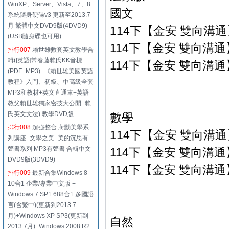
WinXP、Server、Vista、7、8
國文
系統隨身硬碟v3 更新至2013.7
月 繁體中文DVD9版(4DVD9)
114下【金安 雙向溝通】
(USB隨身碟也可用)
114下【金安 雙向溝通】
排行007
賴世雄數套英文教學合
輯([英語]常春藤賴氏KK音標
114下【金安 雙向溝通】
(PDF+MP3)+《賴世雄美國英語
教程》入門、初級、中高級全套
MP3和教材+英文直通車+英語
教父賴世雄獨家密技大公開+賴
氏英文文法) 教學DVD版
數學
排行008
超強整合 蔣勳美學系
114下【金安 雙向溝通】
列講座+文學之美+美的沉思有
聲書系列 MP3有聲書 合輯中文
114下【金安 雙向溝通】
DVD9版(3DVD9)
114下【金安 雙向溝通】
排行009
最新合集Windows 8
10合1 企業/專業中文版 +
Windows 7 SP1 688合1 多國語
言(含繁中)(更新到2013.7
月)+Windows XP SP3(更新到
自然
2013.7月)+Windows 2008 R2