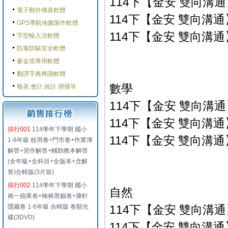
114下【金安 雙向溝通】
電子郵件傳真軟體
114下【金安 雙向溝通】
GPS導航地圖製作軟體
114下【金安 雙向溝通】
字型輸入法軟體
防毒防駭安全軟體
麥金塔專用軟體
翻譯字典辨識軟體
數學
報表.會計.統計.掃描等
114下【金安 雙向溝通】
114下【金安 雙向溝通】
排行001
114學年下學期 國小
114下【金安 雙向溝通】
1-6年級 校用卷+門市卷+作業簿
解答+習作解答+輔助教本解答
(全年級+全科目+全版本+含解
答)合輯版(3片裝)
排行002
114學年下學期 國小
自然
南一蘋果卷+翰林黑貓卷+康軒
隱藏卷 1-6年級 合輯版 卷類光
114下【金安 雙向溝通】
碟(3DVD)
114下【金安 雙向溝通】