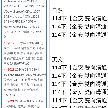
Professional Plus 2013 VL
x32x64 + Microsoft Office 2010
自然
VOL + Microsoft Office 2007
SP2 + Microsoft Office2003
114下【金安 雙向溝通】
SP3 + OFFICE XP SP3 +
114下【金安 雙向溝通】
Norton Ghost 15.0 + Adobe
Acrobat XI Pro 繁體中文DVD9
114下【金安 雙向溝通】
版
排行017
103學年上學期 400份
國中 1-3年級 副版校用卷（含金
安.鼎甲.野馬.漢華.建弘.明霖.高
英文
昇.高昇鑫全版本.全部卷）繁體
中文合輯版(DVD版)
114下【金安 雙向溝通】
排行018
2014年02月 680本
114下【金安 雙向溝通】
TOEFL+IELTS+TOEIC+GMAT+全
民英檢+GRE+任何英文考試 都
114下【金安 雙向溝通】
適用 有聲書+電子書+互動光碟
+訓練軟體 超強完整合輯版
114下【金安 雙向溝
(DVD9版)
114下【金安 雙向溝
排行021
Windows8.1 AIO 10合
一 標準版+專業版+專業VL版