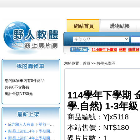
網站首頁
購物結帳
114學年下學期
蔣勳
賴世雄
您的位置：
首頁
>>
教學光碟區
您的購物車内有0件商品
共有0不含郵費
114學年下學期 
總計金額NT$0元
學.自然) 1-3年
商品編號：Yjx5118
反詐騙人人有責 下單前一定要注意
本站售價：NT$180
[新品上架]114年下學期國小國中高中命題光碟,校用卷,習作
碟片片數：1
[新品上架]114年上學期國小國中高中命題光碟,校用卷,習作