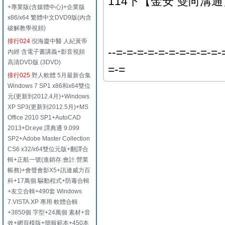
114下【金安 雙向溝
+專業版(含媒體中心)+企業版
x86/x64 繁體中文DVD9版(內含
破解教學視頻)
排行024
倪海廈中醫 人紀黃帝
--=-=-=-=-=-=-=-=-=-=-
內經 含電子書講義+影音視頻
高清DVD版 (3DVD)
=-=
排行025
野人軟體 5月最新合集
Windows 7 SP1 x86和x64雙位
元(更新到2012.4月)+Windows
XP SP3(更新到2012.5月)+MS
Office 2010 SP1+AutoCAD
2013+Dr.eye 譯典通 9.099
SP2+Adobe Master Collection
CS6 x32/x64雙位元版+翻譯合
輯+正航一號(進銷存.會計.營業
帳務)+會聲會影X5+訊連威力百
科+17萬個 驅動程式+防毒合輯
+友立合輯+490套 Windows
7.VISTA.XP 專用 軟體合輯
+3850個 字型+24萬個 素材+音
效+網頁模版+簡報範本+450本