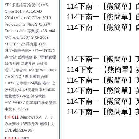
114下南一【熊簡單】自
SP1多國語言(含繁中)+MS
Office 2014+AutoCAD
114下南一【熊簡單】自
2014+Microsoft Office 2010
Professional Plus SP1版(含
114下南一【熊簡單】自
Project+visio 專業版) x86+x64
雙位元版/ 2007 SP2/ 2003
SP3+Dr.eye 譯典通 9.099
SP2+翻譯合輯+正航一號(進銷
存.會計.營業帳務.客戶關係管理.
114下南一【熊簡單】
報價系統.票據系統.維修管
114下南一【熊簡單】英
理)+防毒合輯+490套 Windows
7.VISTA.XP 專用 軟體合輯
114下南一【熊簡單】英
+3850個 字型+24萬個 素材+音
114下南一【熊簡單】英
效+網頁模版+簡報範本+450本
性愛教學+26套 算命軟體
114下南一【熊簡單】英
+PAPAGO 7 衛星導航系統 繁體
中文 (8DVD9)
114下南一【熊簡單】英
排行011
Windows XP、7、8
系統安裝USB隨身碟 繁體中文
DVD9版(2DVD9)
排行013
640本