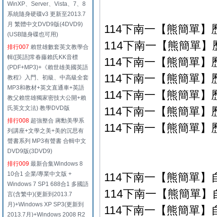
WinXP、Server、Vista、7、8
系統隨身硬碟v3 更新至2013.7
月 繁體中文DVD9版(4DVD9)
114下南一【熊簡單】
(USB隨身碟也可用)
114下南一【熊簡單】歷
排行007
賴世雄數套英文教學合
輯([英語]常春藤賴氏KK音標
114下南一【熊簡單】歷
(PDF+MP3)+《賴世雄美國英語
114下南一【熊簡單】歷
教程》入門、初級、中高級全套
MP3和教材+英文直通車+英語
114下南一【熊簡單】歷
教父賴世雄獨家密技大公開+賴
氏英文文法) 教學DVD版
114下南一【熊簡單】歷
排行008
超強整合 蔣勳美學系
114下南一【熊簡單】歷
列講座+文學之美+美的沉思有
聲書系列 MP3有聲書 合輯中文
DVD9版(3DVD9)
排行009
最新合集Windows 8
10合1 企業/專業中文版 +
114下南一【熊簡單】
Windows 7 SP1 688合1 多國語
114下南一【熊簡單】自
言(含繁中)(更新到2013.7
月)+Windows XP SP3(更新到
114下南一【熊簡單】自
2013.7月)+Windows 2008 R2