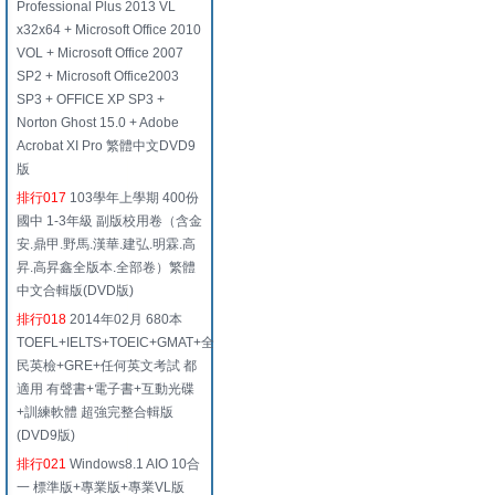
Professional Plus 2013 VL
x32x64 + Microsoft Office 2010
VOL + Microsoft Office 2007
SP2 + Microsoft Office2003
SP3 + OFFICE XP SP3 +
Norton Ghost 15.0 + Adobe
Acrobat XI Pro 繁體中文DVD9
版
排行017
103學年上學期 400份
國中 1-3年級 副版校用卷（含金
安.鼎甲.野馬.漢華.建弘.明霖.高
昇.高昇鑫全版本.全部卷）繁體
中文合輯版(DVD版)
排行018
2014年02月 680本
TOEFL+IELTS+TOEIC+GMAT+全
民英檢+GRE+任何英文考試 都
適用 有聲書+電子書+互動光碟
+訓練軟體 超強完整合輯版
(DVD9版)
排行021
Windows8.1 AIO 10合
一 標準版+專業版+專業VL版