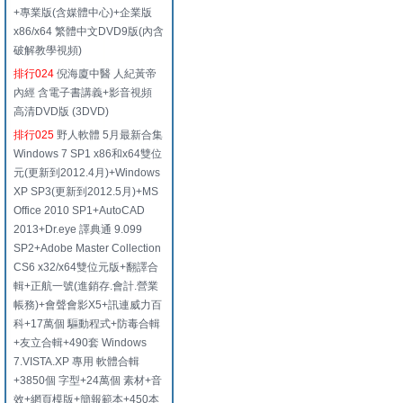
+專業版(含媒體中心)+企業版
x86/x64 繁體中文DVD9版(內含
破解教學視頻)
排行024
倪海廈中醫 人紀黃帝
內經 含電子書講義+影音視頻
高清DVD版 (3DVD)
排行025
野人軟體 5月最新合集
Windows 7 SP1 x86和x64雙位
元(更新到2012.4月)+Windows
XP SP3(更新到2012.5月)+MS
Office 2010 SP1+AutoCAD
2013+Dr.eye 譯典通 9.099
SP2+Adobe Master Collection
CS6 x32/x64雙位元版+翻譯合
輯+正航一號(進銷存.會計.營業
帳務)+會聲會影X5+訊連威力百
科+17萬個 驅動程式+防毒合輯
+友立合輯+490套 Windows
7.VISTA.XP 專用 軟體合輯
+3850個 字型+24萬個 素材+音
效+網頁模版+簡報範本+450本