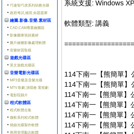
系統支援: Windows XP/V
巧連智巧虎系列幼教光碟
政府考試,補習,命題題庫
繪圖.影像.音樂.素材區
軟體類型: 講義
CAD.CAM專業繪圖區
影像圖庫視頻素材
=================
圖片繪圖影像處理軟體
音樂材質取樣
遊戲光碟區
英文遊戲光碟區
音樂電影光碟區
114下南一【熊簡單】
MP3音樂及音樂光碟
114下南一【熊簡單】公
MTV.歌劇.演唱會.電視劇
114下南一【熊簡單】公
電影院縣片
程式軟體區
114下南一【熊簡單】公
程式軟體合集
114下南一【熊簡單】公
微軟系列程式軟體
114下南一【熊簡單】公
燒錄光碟製作軟體
商用管理勵志軟體