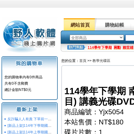
網站首頁
購物結帳
114學年下學期
蔣勳
賴世雄
您的位置：
首頁
>>
教學光碟區
您的購物車内有0件商品
共有0不含郵費
114學年下學期 
總計金額NT$0元
目) 講義光碟DV
商品編號：Yjx5054
反詐騙人人有責 下單前一定要注意
本站售價：NT$180
[新品上架]114年下學期國小國中高中命題光碟,校用卷,習作
碟片片數：1
[新品上架]114年上學期國小國中高中命題光碟,校用卷,習作