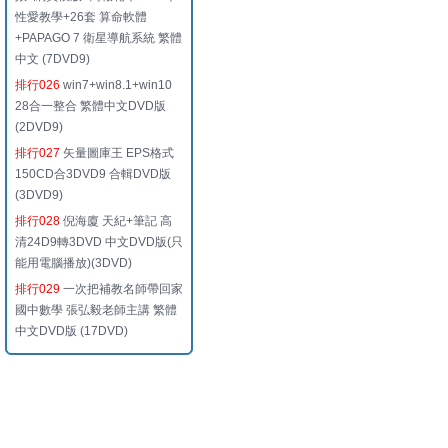
性愛教學+26套 算命軟體
+PAPAGO 7 衛星導航系統 繁體
中文 (7DVD9)
排行026
win7+win8.1+win10
28合一整合 繁體中文DVD版
(2DVD9)
排行027
矢量圖庫王 EPS格式
150CD合3DVD9 合輯DVD版
(3DVD9)
排行028
倪海廈 天紀+筆記 高
清24D9轉3DVD 中文DVD版(只
能用電腦播放)(3DVD)
排行029
一次把補教名師帶回家
國中數學 張弘毅老師主講 繁體
中文DVD版 (17DVD)