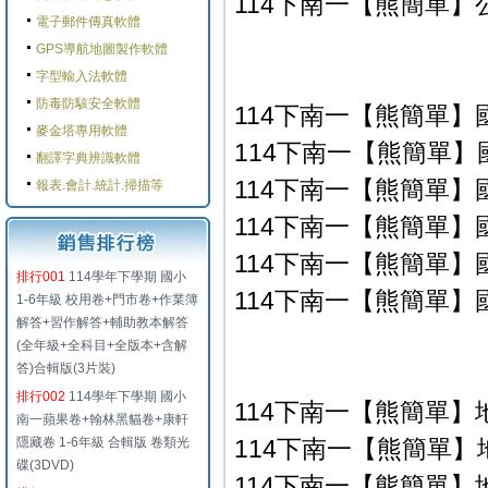
114下南一【熊簡單】公
電子郵件傳真軟體
GPS導航地圖製作軟體
字型輸入法軟體
防毒防駭安全軟體
114下南一【熊簡單】
麥金塔專用軟體
114下南一【熊簡單】國
翻譯字典辨識軟體
114下南一【熊簡單】國
報表.會計.統計.掃描等
114下南一【熊簡單】國
114下南一【熊簡單】國
排行001
114學年下學期 國小
114下南一【熊簡單】國
1-6年級 校用卷+門市卷+作業簿
解答+習作解答+輔助教本解答
(全年級+全科目+全版本+含解
答)合輯版(3片裝)
排行002
114學年下學期 國小
114下南一【熊簡單】
南一蘋果卷+翰林黑貓卷+康軒
隱藏卷 1-6年級 合輯版 卷類光
114下南一【熊簡單】地
碟(3DVD)
114下南一【熊簡單】地