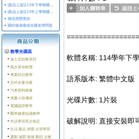
[新品上架]113年下學期國小國中高中命題光碟,校用卷,習作
[新品上架]113年上學期國小國中高中命題光碟,校用卷,習作
物流貨態查詢
關於随身碟或光碟使用問題
=================
教學光碟區
軟體名稱: 114學年下學
迪士尼幼教系列
風水算命軟體
專業幼兒教學
語系版本: 繁體中文版
百科全書光碟
汽車資料維修
漫畫小說佛經
光碟片數: 1片裝
電腦認證教學
醫學健康知識教學
破解說明: 直接安裝即可
外語學習英文檢定
生活.勵志.相聲.企管學習
運動.減肥.瑜珈.舞蹈.太極