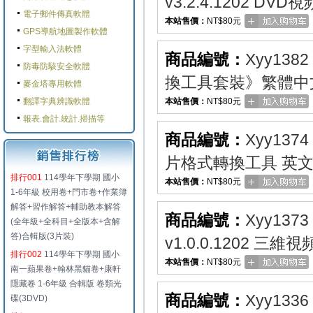
v3.2.4.1202 D
電子郵件傳真軟體
本站售價：
NT$80元
GPS導航地圖製作軟體
字型輸入法軟體
商品編號：
Xyy1382
防毒防駭安全軟體
換工具套裝》繁體中
麥金塔專用軟體
翻譯字典辨識軟體
本站售價：
NT$80元
報表.會計.統計.掃描等
商品編號：
Xyy1374
片格式轉換工具 英
排行001
114學年下學期 國小
本站售價：
NT$80元
1-6年級 校用卷+門市卷+作業簿
解答+習作解答+輔助教本解答
商品編號：
Xyy1373
(全年級+全科目+全版本+含解
答)合輯版(3片裝)
v1.0.0.1202 
排行002
114學年下學期 國小
本站售價：
NT$80元
南一蘋果卷+翰林黑貓卷+康軒
隱藏卷 1-6年級 合輯版 卷類光
商品編號：
Xyy1336
碟(3DVD)