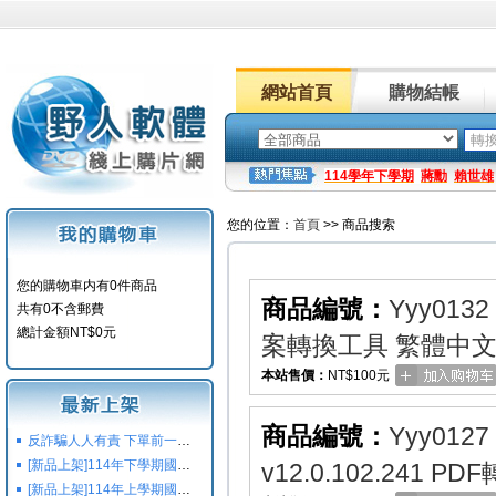
網站首頁
購物結帳
114學年下學期
蔣勳
賴世雄
您的位置：
首頁
>> 商品搜索
您的購物車内有0件商品
商品編號：
Yyy0132
共有0不含郵費
總計金額NT$0元
案轉換工具 繁體中
本站售價：
NT$100元
商品編號：
Yyy0127
反詐騙人人有責 下單前一定要注意
[新品上架]114年下學期國小國中高中命題光碟,校用卷,習作
v12.0.102.241
[新品上架]114年上學期國小國中高中命題光碟,校用卷,習作