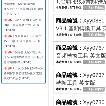
1)合輯 視頻/音頻/
性愛教學+26套 算命軟體
本站售價：
NT$80元
+PAPAGO 7 衛星導航系統 繁體
中文 (7DVD9)
商品編號：
Xyy0860
排行026
win7+win8.1+win10
28合一整合 繁體中文DVD版
V3.1 音頻轉換工具
(2DVD9)
本站售價：
NT$80元
排行027
矢量圖庫王 EPS格式
150CD合3DVD9 合輯DVD版
(3DVD9)
商品編號：
Xyy0767
排行028
倪海廈 天紀+筆記 高
音頻轉換工具 英文
清24D9轉3DVD 中文DVD版(只
本站售價：
NT$80元
能用電腦播放)(3DVD)
排行029
一次把補教名師帶回家
國中數學 張弘毅老師主講 繁體
商品編號：
Xyy0737
中文DVD版 (17DVD)
轉換工具 英文版
本站售價：
NT$80元
商品編號：
Xyy0730