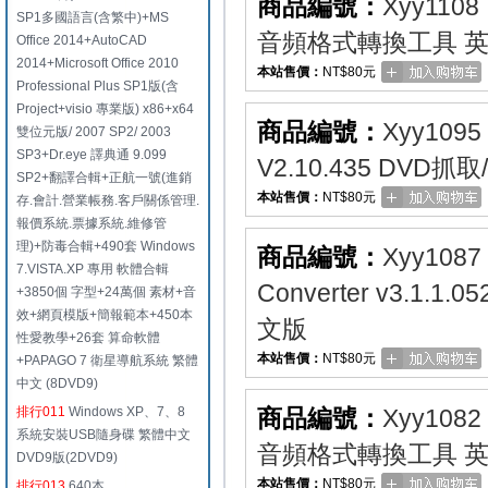
商品編號：
Xyy1108
SP1多國語言(含繁中)+MS
音頻格式轉換工具 
Office 2014+AutoCAD
2014+Microsoft Office 2010
本站售價：
NT$80元
Professional Plus SP1版(含
Project+visio 專業版) x86+x64
商品編號：
Xyy1095
雙位元版/ 2007 SP2/ 2003
SP3+Dr.eye 譯典通 9.099
V2.10.435 DV
SP2+翻譯合輯+正航一號(進銷
本站售價：
NT$80元
存.會計.營業帳務.客戶關係管理.
報價系統.票據系統.維修管
理)+防毒合輯+490套 Windows
商品編號：
Xyy1087
7.VISTA.XP 專用 軟體合輯
Converter v3.
+3850個 字型+24萬個 素材+音
效+網頁模版+簡報範本+450本
文版
性愛教學+26套 算命軟體
本站售價：
NT$80元
+PAPAGO 7 衛星導航系統 繁體
中文 (8DVD9)
排行011
Windows XP、7、8
商品編號：
Xyy1082
系統安裝USB隨身碟 繁體中文
音頻格式轉換工具 
DVD9版(2DVD9)
本站售價：
NT$80元
排行013
640本