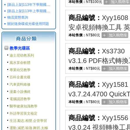
本站售價：
NT$100元
[新品上架]113年下學期國小國中高中命題光碟,校用卷,習作
[新品上架]113年上學期國小國中高中命題光碟,校用卷,習作
商品編號：
Xyy1608
物流貨態查詢
關於随身碟或光碟使用問題
安卓視頻轉換工具 
本站售價：
NT$80元
教學光碟區
商品編號：
Xs3730
迪士尼幼教系列
v3.1.6 PDF格式
風水算命軟體
本站售價：
NT$80元
專業幼兒教學
百科全書光碟
商品編號：
Xyy1581
汽車資料維修
漫畫小說佛經
v3.7.24.4700 Q
電腦認證教學
本站售價：
NT$80元
醫學健康知識教學
外語學習英文檢定
商品編號：
Xyy1556
生活.勵志.相聲.企管學習
v3.0.24 視頻轉換
運動.減肥.瑜珈.舞蹈.太極