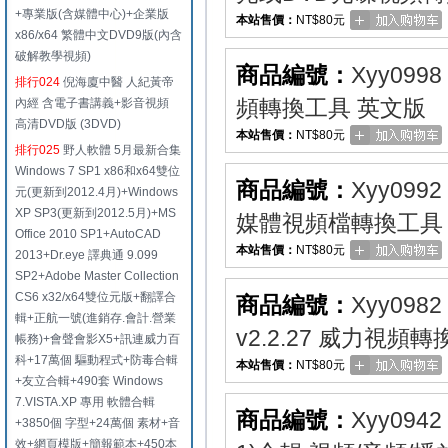
+專業版(含媒體中心)+企業版
本站售價：
NT$80元
x86/x64 繁體中文DVD9版(內含
破解教學視頻)
商品編號：
Xyy0998
排行024
倪海廈中醫 人紀黃帝
頻轉換工具 英文版
內經 含電子書講義+影音視頻
高清DVD版 (3DVD)
本站售價：
NT$80元
排行025
野人軟體 5月最新合集
Windows 7 SP1 x86和x64雙位
商品編號：
Xyy0992
元(更新到2012.4月)+Windows
XP SP3(更新到2012.5月)+MS
媒體視頻檔轉換工具
Office 2010 SP1+AutoCAD
本站售價：
NT$80元
2013+Dr.eye 譯典通 9.099
SP2+Adobe Master Collection
CS6 x32/x64雙位元版+翻譯合
商品編號：
Xyy0982
輯+正航一號(進銷存.會計.營業
v2.2.27 威力視頻
帳務)+會聲會影X5+訊連威力百
科+17萬個 驅動程式+防毒合輯
本站售價：
NT$80元
+友立合輯+490套 Windows
7.VISTA.XP 專用 軟體合輯
商品編號：
Xyy0942
+3850個 字型+24萬個 素材+音
效+網頁模版+簡報範本+450本