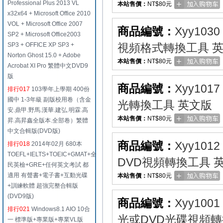
Professional Plus 2013 VL
本站售價：
NT$80元
x32x64 + Microsoft Office 2010
VOL + Microsoft Office 2007
商品編號：
Xyy1030
SP2 + Microsoft Office2003
SP3 + OFFICE XP SP3 +
視頻格式轉換工具 
Norton Ghost 15.0 + Adobe
本站售價：
NT$80元
Acrobat XI Pro 繁體中文DVD9
版
商品編號：
Xyy1017
排行017
103學年上學期 400份
國中 1-3年級 副版校用卷（含金
光轉換工具 英文版
安.鼎甲.野馬.漢華.建弘.明霖.高
本站售價：
NT$80元
昇.高昇鑫全版本.全部卷）繁體
中文合輯版(DVD版)
商品編號：
Xyy1012
排行018
2014年02月 680本
TOEFL+IELTS+TOEIC+GMAT+全
DVD視頻轉換工具 
民英檢+GRE+任何英文考試 都
適用 有聲書+電子書+互動光碟
本站售價：
NT$80元
+訓練軟體 超強完整合輯版
(DVD9版)
商品編號：
Xyy1001
排行021
Windows8.1 AIO 10合
光或DVD光碟視頻轉
一 標準版+專業版+專業VL版