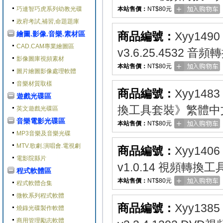
巧連智巧虎系列幼教光碟
本站售價：
NT$80元
政府考試,補習,命題題庫
繪圖.影像.音樂.素材區
商品編號：
Xyy1490
CAD.CAM專業繪圖區
v3.6.25.4532 
影像圖庫視頻素材
本站售價：
NT$80元
圖片繪圖影像處理軟體
音樂材質取樣
商品編號：
Xyy1483
遊戲光碟區
換工具套裝》繁體中
英文遊戲光碟區
音樂電影光碟區
本站售價：
NT$80元
MP3音樂及音樂光碟
MTV.歌劇.演唱會.電視劇
商品編號：
Xyy1406
電影院縣片
v1.0.14 視頻轉換
程式軟體區
本站售價：
NT$80元
程式軟體合集
微軟系列程式軟體
商品編號：
Xyy1385
燒錄光碟製作軟體
商用管理勵志軟體