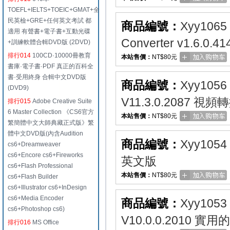
TOEFL+IELTS+TOEIC+GMAT+全
民英檢+GRE+任何英文考試 都
商品編號：
Xyy1065
適用 有聲書+電子書+互動光碟
Converter v1.6.
+訓練軟體合輯DVD版 (2DVD)
排行014
100CD·10000冊教育
本站售價：
NT$80元
書庫·電子書·PDF 真正的百科全
書·受用終身 合輯中文DVD版
商品編號：
Xyy1056
(DVD9)
V11.3.0.2087 
排行015
Adobe Creative Suite
6 Master Collection 《CS6官方
本站售價：
NT$80元
繁簡體中文大師典藏正式版》繁
體中文DVD版(內含Audition
商品編號：
Xyy1054
cs6+Dreamweaver
cs6+Encore cs6+Fireworks
英文版
cs6+Flash Professional
本站售價：
NT$80元
cs6+Flash Builder
cs6+Illustrator cs6+InDesign
cs6+Media Encoder
商品編號：
Xyy1053
cs6+Photoshop cs6)
V10.0.0.2010
排行016
MS Office