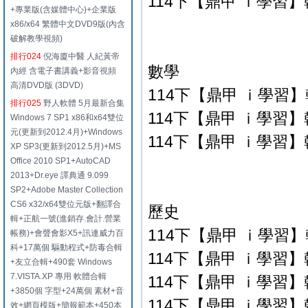
114下【鼎甲 ｉ學習】翰
+專業版(含媒體中心)+企業版
x86/x64 繁體中文DVD9版(內含
破解教學視頻)
排行024
倪海廈中醫 人紀黃帝
數學
內經 含電子書講義+影音視頻
高清DVD版 (3DVD)
114下【鼎甲 ｉ學習】翰
排行025
野人軟體 5月最新合集
114下【鼎甲 ｉ學習】翰
Windows 7 SP1 x86和x64雙位
元(更新到2012.4月)+Windows
114下【鼎甲 ｉ學習】翰
XP SP3(更新到2012.5月)+MS
Office 2010 SP1+AutoCAD
2013+Dr.eye 譯典通 9.099
SP2+Adobe Master Collection
CS6 x32/x64雙位元版+翻譯合
歷史
輯+正航一號(進銷存.會計.營業
114下【鼎甲 ｉ學習】翰
帳務)+會聲會影X5+訊連威力百
科+17萬個 驅動程式+防毒合輯
114下【鼎甲 ｉ學習】翰
+友立合輯+490套 Windows
7.VISTA.XP 專用 軟體合輯
114下【鼎甲 ｉ學習】翰
+3850個 字型+24萬個 素材+音
114下【鼎甲 ｉ學習】翰
效+網頁模版+簡報範本+450本