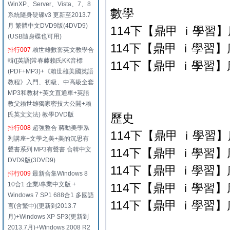
WinXP、Server、Vista、7、8
數學
系統隨身硬碟v3 更新至2013.7
月 繁體中文DVD9版(4DVD9)
114下【鼎甲 ｉ學習】康
(USB隨身碟也可用)
114下【鼎甲 ｉ學習】康
排行007
賴世雄數套英文教學合
輯([英語]常春藤賴氏KK音標
114下【鼎甲 ｉ學習】康
(PDF+MP3)+《賴世雄美國英語
教程》入門、初級、中高級全套
MP3和教材+英文直通車+英語
教父賴世雄獨家密技大公開+賴
氏英文文法) 教學DVD版
歷史
排行008
超強整合 蔣勳美學系
114下【鼎甲 ｉ學習】康
列講座+文學之美+美的沉思有
聲書系列 MP3有聲書 合輯中文
114下【鼎甲 ｉ學習】康
DVD9版(3DVD9)
114下【鼎甲 ｉ學習】康
排行009
最新合集Windows 8
10合1 企業/專業中文版 +
114下【鼎甲 ｉ學習】康
Windows 7 SP1 688合1 多國語
114下【鼎甲 ｉ學習】康
言(含繁中)(更新到2013.7
月)+Windows XP SP3(更新到
2013.7月)+Windows 2008 R2