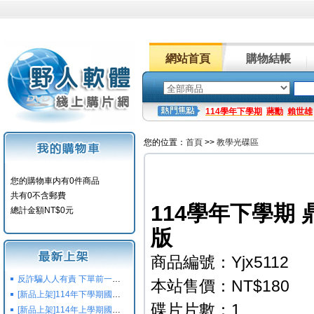
網站首頁
購物結帳
114學年下學期
蔣勳
賴世雄
您的位置：
首頁
>>
教學光碟區
您的購物車内有0件商品
共有0不含郵費
114學年下學期 鼎
總計金額NT$0元
版
商品編號：Yjx5112
反詐騙人人有責 下單前一定要注意
本站售價：NT$180
[新品上架]114年下學期國小國中高中命題光碟,校用卷,習作
碟片片數：1
[新品上架]114年上學期國小國中高中命題光碟,校用卷,習作