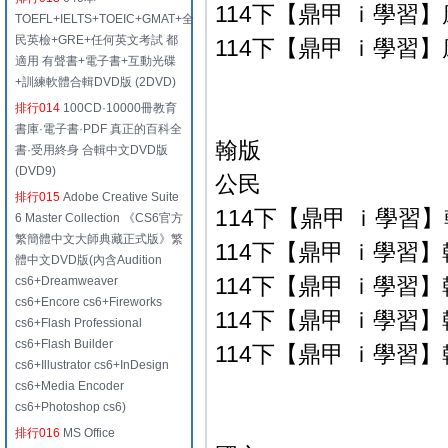
114下【鼎甲 ｉ學習】康
TOEFL+IELTS+TOEIC+GMAT+全
民英檢+GRE+任何英文考試 都
114下【鼎甲 ｉ學習】康
適用 有聲書+電子書+互動光碟
+訓練軟體合輯DVD版 (2DVD)
排行014
100CD·10000冊教育
書庫·電子書·PDF 真正的百科全
翰版
書·受用終身 合輯中文DVD版
(DVD9)
公民
排行015
Adobe Creative Suite
114下【鼎甲 ｉ學習】翰
6 Master Collection 《CS6官方
繁簡體中文大師典藏正式版》繁
114下【鼎甲 ｉ學習】翰
體中文DVD版(內含Audition
114下【鼎甲 ｉ學習】翰
cs6+Dreamweaver
cs6+Encore cs6+Fireworks
114下【鼎甲 ｉ學習】翰
cs6+Flash Professional
cs6+Flash Builder
114下【鼎甲 ｉ學習】翰
cs6+Illustrator cs6+InDesign
cs6+Media Encoder
cs6+Photoshop cs6)
排行016
MS Office