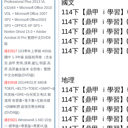
國文
Professional Plus 2013 VL
x32x64 + Microsoft Office 2010
114下【鼎甲 ｉ學習】翰
VOL + Microsoft Office 2007
SP2 + Microsoft Office2003
114下【鼎甲 ｉ學習】翰
SP3 + OFFICE XP SP3 +
114下【鼎甲 ｉ學習】翰
Norton Ghost 15.0 + Adobe
Acrobat XI Pro 繁體中文DVD9
114下【鼎甲 ｉ學習】翰
版
114下【鼎甲 ｉ學習】翰
排行017
103學年上學期 400份
國中 1-3年級 副版校用卷（含金
安.鼎甲.野馬.漢華.建弘.明霖.高
昇.高昇鑫全版本.全部卷）繁體
中文合輯版(DVD版)
地理
排行018
2014年02月 680本
114下【鼎甲 ｉ學習】翰
TOEFL+IELTS+TOEIC+GMAT+全
民英檢+GRE+任何英文考試 都
114下【鼎甲 ｉ學習】翰
適用 有聲書+電子書+互動光碟
+訓練軟體 超強完整合輯版
114下【鼎甲 ｉ學習】翰
(DVD9版)
114下【鼎甲 ｉ學習】翰
排行021
Windows8.1 AIO 10合
一 標準版+專業版+專業VL版