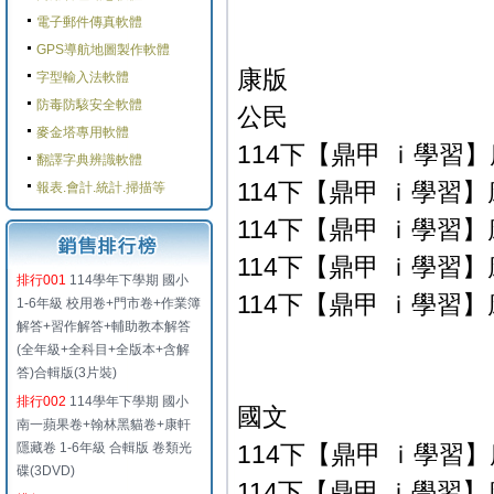
電子郵件傳真軟體
GPS導航地圖製作軟體
康版
字型輸入法軟體
防毒防駭安全軟體
公民
麥金塔專用軟體
114下【鼎甲 ｉ學習】康
翻譯字典辨識軟體
114下【鼎甲 ｉ學習】康
報表.會計.統計.掃描等
114下【鼎甲 ｉ學習】康
114下【鼎甲 ｉ學習】康
排行001
114學年下學期 國小
114下【鼎甲 ｉ學習】康
1-6年級 校用卷+門市卷+作業簿
解答+習作解答+輔助教本解答
(全年級+全科目+全版本+含解
答)合輯版(3片裝)
排行002
114學年下學期 國小
國文
南一蘋果卷+翰林黑貓卷+康軒
隱藏卷 1-6年級 合輯版 卷類光
114下【鼎甲 ｉ學習】康
碟(3DVD)
114下【鼎甲 ｉ學習】康