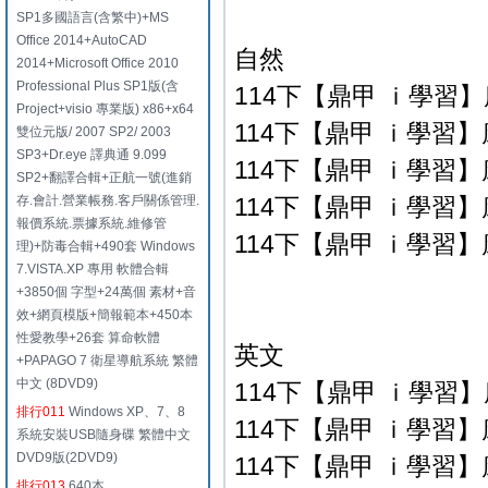
SP1多國語言(含繁中)+MS
Office 2014+AutoCAD
自然
2014+Microsoft Office 2010
Professional Plus SP1版(含
114下【鼎甲 ｉ學習】康
Project+visio 專業版) x86+x64
114下【鼎甲 ｉ學習】康
雙位元版/ 2007 SP2/ 2003
SP3+Dr.eye 譯典通 9.099
114下【鼎甲 ｉ學習】康
SP2+翻譯合輯+正航一號(進銷
存.會計.營業帳務.客戶關係管理.
114下【鼎甲 ｉ學習】康
報價系統.票據系統.維修管
114下【鼎甲 ｉ學習】康
理)+防毒合輯+490套 Windows
7.VISTA.XP 專用 軟體合輯
+3850個 字型+24萬個 素材+音
效+網頁模版+簡報範本+450本
性愛教學+26套 算命軟體
英文
+PAPAGO 7 衛星導航系統 繁體
中文 (8DVD9)
114下【鼎甲 ｉ學習】康
排行011
Windows XP、7、8
114下【鼎甲 ｉ學習】康
系統安裝USB隨身碟 繁體中文
DVD9版(2DVD9)
114下【鼎甲 ｉ學習】康
排行013
640本