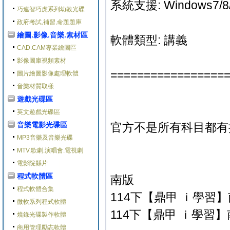
系統支援: Windows7/8/
巧連智巧虎系列幼教光碟
政府考試,補習,命題題庫
繪圖.影像.音樂.素材區
軟體類型: 講義
CAD.CAM專業繪圖區
影像圖庫視頻素材
=================
圖片繪圖影像處理軟體
音樂材質取樣
遊戲光碟區
英文遊戲光碟區
音樂電影光碟區
官方不是所有科目都有
MP3音樂及音樂光碟
MTV.歌劇.演唱會.電視劇
電影院縣片
程式軟體區
南版
程式軟體合集
114下【鼎甲 ｉ學習】南
微軟系列程式軟體
114下【鼎甲 ｉ學習】南
燒錄光碟製作軟體
商用管理勵志軟體