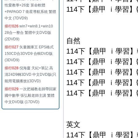
性愛教學+26套 算命軟體
114下【鼎甲 ｉ學習】翰
+PAPAGO 7 衛星導航系統 繁體
中文 (7DVD9)
排行026
win7+win8.1+win10
28合一整合 繁體中文DVD版
自然
(2DVD9)
排行027
矢量圖庫王 EPS格式
114下【鼎甲 ｉ學習】翰
150CD合3DVD9 合輯DVD版
114下【鼎甲 ｉ學習】翰
(3DVD9)
排行028
倪海廈 天紀+筆記 高
114下【鼎甲 ｉ學習】翰
清24D9轉3DVD 中文DVD版(只
114下【鼎甲 ｉ學習】翰
能用電腦播放)(3DVD)
排行029
一次把補教名師帶回家
114下【鼎甲 ｉ學習】翰
國中數學 張弘毅老師主講 繁體
中文DVD版 (17DVD)
英文
114下【鼎甲 ｉ學習】翰