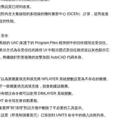
的視覺品質已得到改進。
跳過對內含大量線段的多段線的幾何圖形中心 (GCEN） 計算，從而改進
捉的性能。
D 安全
統的 UAC 保護下的 Program Files 檔夾樹中的任何檔現在受信任。
表示方式為在受信任的路徑 UI 中顯示隱式受信任路徑並以灰色顯示它
，將繼續針對更複雜的攻擊加固 AutoCAD 代碼本身。
，可以為新圖案填充和填充將 HPLAYER 系統變數設置為不存在的圖層。
下一個圖案填充或填充後，就會創建該圖層。
所有標注命令都可以使用 DIMLAYER 系統變數。
TEDIT 命令現在會自動重複。
“快速選擇”和“清理”對話方塊中刪除了不必要的工具提示。
單位設置（即美制測量英尺）已添加到 UNITS 命令中的插入比例列表。