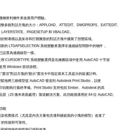
幾種便利條件來改善用戶體驗。
調整多個對話方塊的大小：APPLOAD、ATTEDIT、DWGPROPS、EATTEDIT、
、LAYERSTATE、PAGESETUP 和 VBALOAD。
個用於附著檔以及保存和打開圖形的對話方塊中擴展了預覽區域。
用新的 LTGAPSELECTION 系統變數來選擇非連續線型間隙中的物件，
已設置為連續線型一樣。
使用 CURSORTYPE 系統變數選擇是在繪圖區域中使用 AutoCAD 十字游
用 Windows 箭頭游標。
以在“選項”對話方塊的“顯示”選項卡中指定基本工具提示的延遲計時。
鬆地將三維模型從 AutoCAD 發送到 Autodesk Print Studio，以便
動執行最終準備。Print Studio 支持包括 Ember、Autodesk 的高
質（25 微米表面處理）製造解決方案。此功能僅適用於 64 位 AutoCAD。
功能
對渲染視覺樣式（尤其是內含大量包含邊和鑲嵌面的小塊的模型）改進了
IT 的性能和可靠性。
平移和縮放操作的性能已得到改進。