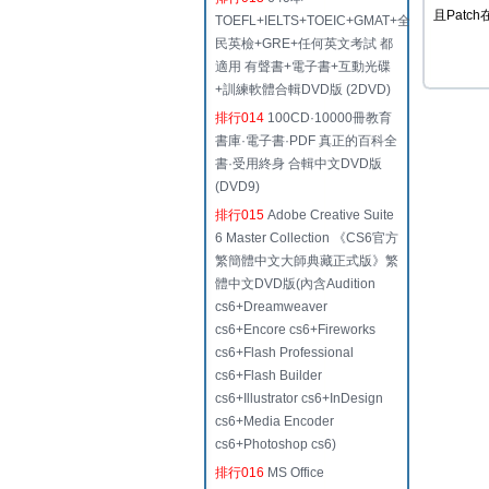
且Patc
TOEFL+IELTS+TOEIC+GMAT+全
民英檢+GRE+任何英文考試 都
適用 有聲書+電子書+互動光碟
+訓練軟體合輯DVD版 (2DVD)
排行014
100CD·10000冊教育
書庫·電子書·PDF 真正的百科全
書·受用終身 合輯中文DVD版
(DVD9)
排行015
Adobe Creative Suite
6 Master Collection 《CS6官方
繁簡體中文大師典藏正式版》繁
體中文DVD版(內含Audition
cs6+Dreamweaver
cs6+Encore cs6+Fireworks
cs6+Flash Professional
cs6+Flash Builder
cs6+Illustrator cs6+InDesign
cs6+Media Encoder
cs6+Photoshop cs6)
排行016
MS Office