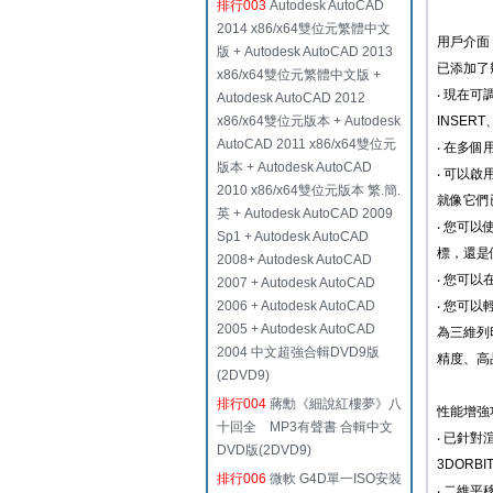
排行003
Autodesk AutoCAD
2014 x86/x64雙位元繁體中文
用戶介面
版 + Autodesk AutoCAD 2013
已添加了
x86/x64雙位元繁體中文版 +
‧ 現在可
Autodesk AutoCAD 2012
x86/x64雙位元版本 + Autodesk
INSERT
AutoCAD 2011 x86/x64雙位元
‧ 在多
版本 + Autodesk AutoCAD
‧ 可以啟
2010 x86/x64雙位元版本 繁.簡.
就像它們
英 + Autodesk AutoCAD 2009
‧ 您可以
Sp1 + Autodesk AutoCAD
標，還是使
2008+ Autodesk AutoCAD
‧ 您可
2007 + Autodesk AutoCAD
2006 + Autodesk AutoCAD
‧ 您可以輕
2005 + Autodesk AutoCAD
為三維列印自
2004 中文超強合輯DVD9版
精度、高品
(2DVD9)
排行004
蔣勳《細說紅樓夢》八
性能增強
十回全 MP3有聲書 合輯中文
‧ 已針
DVD版(2DVD9)
3DORB
排行006
微軟 G4D單一ISO安裝
‧ 二維