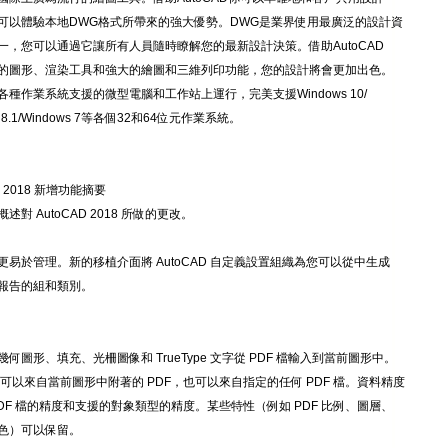
可以體驗本地DWG格式所帶來的強大優勢。DWG是業界使用最廣泛的設計資
一，您可以通過它讓所有人員隨時瞭解您的最新設計決策。借助AutoCAD
的圖形、渲染工具和強大的繪圖和三維列印功能，您的設計將會更加出色。
各種作業系統支援的微型電腦和工作站上運行，完美支援Windows 10/
in8.1/Windows 7等各個32和64位元作業系統。
D 2018 新增功能摘要
述對 AutoCAD 2018 所做的更改。
更易於管理。新的移植介面將 AutoCAD 自定義設置組織為您可以從中生成
報告的組和類別。
何圖形、填充、光柵圖像和 TrueType 文字從 PDF 檔輸入到當前圖形中。
資料可以來自當前圖形中附著的 PDF，也可以來自指定的任何 PDF 檔。資料精度
PDF 檔的精度和支援的對象類型的精度。某些特性（例如 PDF 比例、圖層、
色）可以保留。