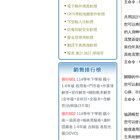
主命令：P
電子郵件傳真軟體
GPS導航地圖製作軟體
共用設計
字型輸入法軟體
您可以將設
防毒防駭安全軟體
的人員轉
麥金塔專用軟體
流覽器提供
翻譯字典辨識軟體
裝任何其他
報表.會計.統計.掃描等
其他流覽
主命令：O
關聯的中
排行001
114學年下學期 國小
您可以創
1-6年級 校用卷+門市卷+作業簿
心線。出
解答+習作解答+輔助教本解答
(全年級+全科目+全版本+含解
主命令：C
答)合輯版(3片裝)
排行002
114學年下學期 國小
協調模型
南一蘋果卷+翰林黑貓卷+康軒
您可以使
隱藏卷 1-6年級 合輯版 卷類光
能僅適用於 
碟(3DVD)
主系統變