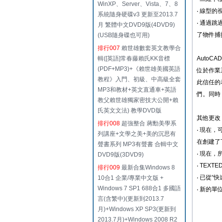
WinXP、Server、Vista、7、8
‧ 線型
系統隨身硬碟v3 更新至2013.7
‧ 通過
月 繁體中文DVD9版(4DVD9)
了物件捕
(USB隨身碟也可用)
排行007
賴世雄數套英文教學合
輯([英語]常春藤賴氏KK音標
AutoCA
(PDF+MP3)+《賴世雄美國英語
位於作業系
教程》入門、初級、中高級全套
此信任的
MP3和教材+英文直通車+英語
們。同時
教父賴世雄獨家密技大公開+賴
氏英文文法) 教學DVD版
其他更改
排行008
超強整合 蔣勳美學系
‧ 現在
列講座+文學之美+美的沉思有
在創建了
聲書系列 MP3有聲書 合輯中文
‧ 現在，
DVD9版(3DVD9)
‧ TEX
排行009
最新合集Windows 8
‧ 已從
10合1 企業/專業中文版 +
Windows 7 SP1 688合1 多國語
‧ 新的
言(含繁中)(更新到2013.7
月)+Windows XP SP3(更新到
2013.7月)+Windows 2008 R2