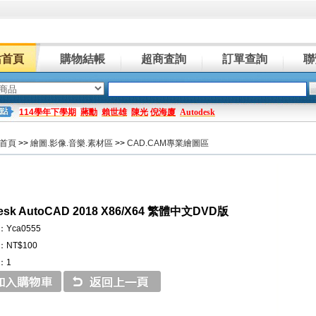
站首頁
購物結帳
超商査詢
訂單查詢
聯
114學年下學期
蔣勳
賴世雄
陳光
倪海廈
Autodesk
首頁
>>
繪圖.影像.音樂.素材區
>>
CAD.CAM專業繪圖區
esk AutoCAD 2018 X86/X64 繁體中文DVD版
Yca0555
NT$100
：1