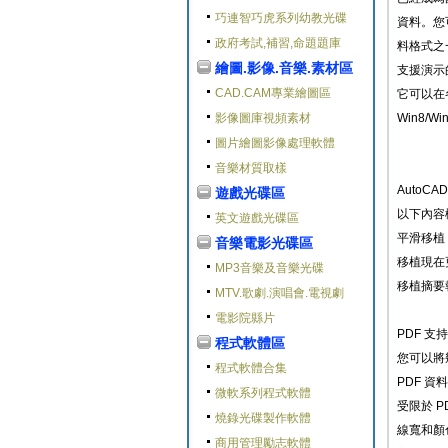
巧連智巧虎系列幼教光碟
資料。您
政府考試,補習,命題題庫
料格式之
繪圖.影像.音樂.素材區
支援演示
CAD.CAM專業繪圖區
它可以在
影像圖庫視頻素材
Win8/W
圖片繪圖影像處理軟體
音樂材質取樣
AutoCA
遊戲光碟區
以下內容概
英文遊戲光碟區
平滑移植
音樂電影光碟區
移植現在
MP3音樂及音樂光碟
移植摘要
MTV.歌劇.演唱會.電視劇
電影院縣片
PDF 支持
程式軟體區
您可以將幾
程式軟體合集
PDF 
微軟系列程式軟體
受限於 
燒錄光碟製作軟體
線寬和顏
商用管理勵志軟體