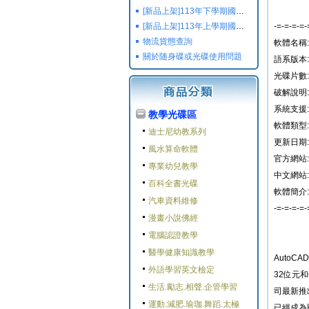
[新品上架]113年下學期國小國中高中命題光碟,校用卷,習作
[新品上架]113年上學期國小國中高中命題光碟,校用卷,習作
-=-=-=-=-
物流貨態查詢
軟體名稱: A
關於随身碟或光碟使用問題
語系版本:
光碟片數:
破解說明:
系統支援: 適
教學光碟區
軟體類型:
迪士尼幼教系列
更新日期: 2
風水算命軟體
官方網站:
專業幼兒教學
中文網站:
百科全書光碟
軟體簡介:
汽車資料維修
-=-=-=-=-
漫畫小說佛經
電腦認證教學
醫學健康知識教學
AutoCA
外語學習英文檢定
32位元
生活.勵志.相聲.企管學習
司最新推
運動.減肥.瑜珈.舞蹈.太極
已經成為