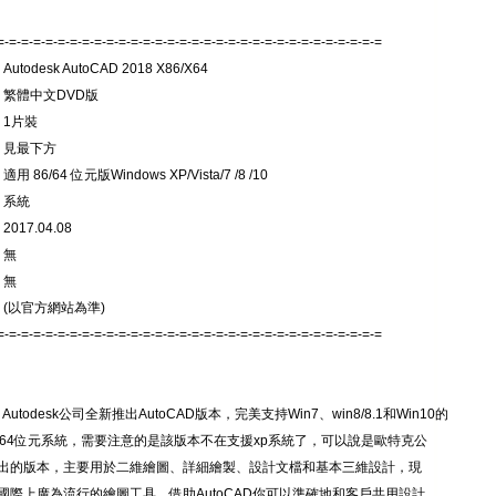
=-=-=-=-=-=-=-=-=-=-=-=-=-=-=-=-=-=-=-=-=-=-=-=-=-=-=-=-=-=-=-=
utodesk AutoCAD 2018 X86/X64
 繁體中文DVD版
 1片裝
 見最下方
用 86/64 位元版Windows XP/Vista/7 /8 /10
 系統
017.04.08
 無
 無
 (以官方網站為準)
=-=-=-=-=-=-=-=-=-=-=-=-=-=-=-=-=-=-=-=-=-=-=-=-=-=-=-=-=-=-=-=
D Autodesk公司全新推出AutoCAD版本，完美支持Win7、win8/8.1和Win10的
和64位元系統，需要注意的是該版本不在支援xp系統了，可以說是歐特克公
出的版本，主要用於二維繪圖、詳細繪製、設計文檔和基本三維設計，現
國際上廣為流行的繪圖工具。借助AutoCAD你可以準確地和客戶共用設計