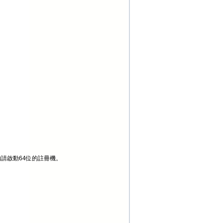
的請啟動64位的註冊機。