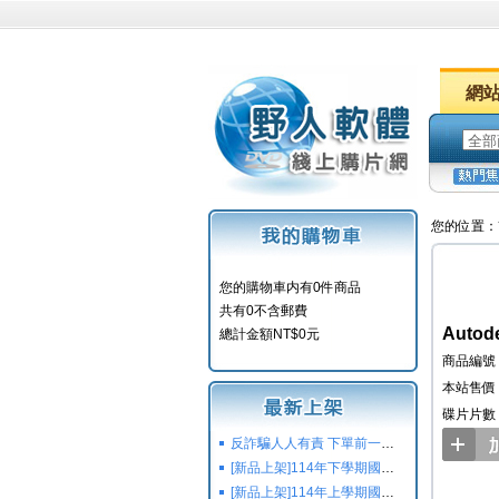
網
您的位置：
您的購物車内有0件商品
共有0不含郵費
Autod
總計金額NT$0元
商品編號：
本站售價：
碟片片數
反詐騙人人有責 下單前一定要注意
[新品上架]114年下學期國小國中高中命題光碟,校用卷,習作
[新品上架]114年上學期國小國中高中命題光碟,校用卷,習作