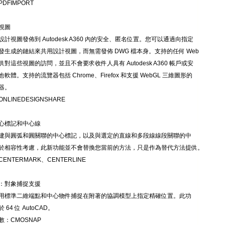
DFIMPORT
視圖
計視圖發佈到 Autodesk A360 內的安全、匿名位置。您可以通過向指定
發生成的鏈結來共用設計視圖，而無需發佈 DWG 檔本身。支持的任何 Web
對這些視圖的訪問，並且不會要求收件人具有 Autodesk A360 帳戶或安
軟體。支持的流覽器包括 Chrome、Firefox 和支援 WebGL 三維圖形的
器。
NLINEDESIGNSHARE
心標記和中心線
建與圓弧和圓關聯的中心標記，以及與選定的直線和多段線線段關聯的中
於相容性考慮，此新功能並不會替換您當前的方法，只是作為替代方法提供。
ENTERMARK、CENTERLINE
：對象捕捉支援
用標準二維端點和中心物件捕捉在附著的協調模型上指定精確位置。此功
64 位 AutoCAD。
數：CMOSNAP