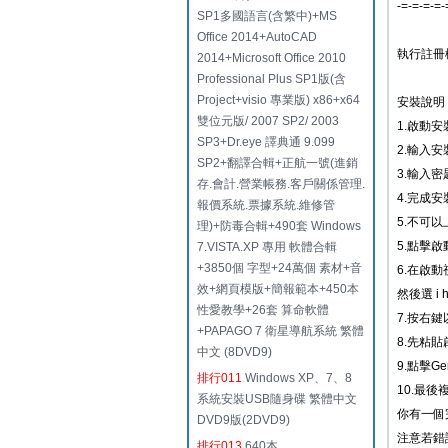
-=-=-=-=-
SP1多國語言(含繁中)+MS
Office 2014+AutoCAD
執行註冊
2014+Microsoft Office 2010
Professional Plus SP1版(含
Project+visio 專業版) x86+x64
安裝說明
雙位元版/ 2007 SP2/ 2003
1.啟動安裝 
SP3+Dr.eye 譯典通 9.099
2.輸入安裝序
SP2+翻譯合輯+正航一號(進銷
3.輸入密
存.會計.營業帳務.客戶關係管理.
4.完成安
報價系統.票據系統.維修管
5.不可以
理)+防毒合輯+490套 Windows
5.點擊啟動
7.VISTA.XP 專用 軟體合輯
+3850個 字型+24萬個 素材+音
6.在啟動
效+網頁模版+簡報範本+450本
然後選 i h
性愛教學+26套 算命軟體
7.按右
+PAPAGO 7 衛星導航系統 繁體
8.先粘貼
中文 (8DVD9)
9.點擊G
排行011
Windows XP、7、8
10.最後
系統安裝USB隨身碟 繁體中文
你有一個完
DVD9版(2DVD9)
注意若錯
排行013
640本