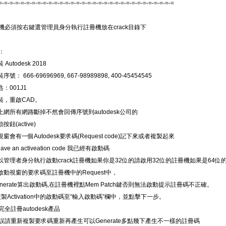
=-=-=-=-=-=-=-=-=-=-=-=-=-=-=-=-=-=-=-=-=-=-=-=-=-=-=-=-=-=-=-=
機必須按右鍵選管理員身分執行註冊機放在crack目錄下
：
Autodesk 2018
號： 666-69696969, 667-98989898, 400-45454545
匙：001J1
裝，重啟CAD。
上網所有網路斷掉不然會回傳序號到autodesk公司的
按鈕(active)
視窗會有一個Autodesk要求碼(Request code)記下來或者複製起來
ave an activeation code 我已經有啟動碼
鍵以管理者身分執行啟動crack註冊機如果你是32位的請啟用32位的註冊機如果是64位
啟動視窗的要求碼至註冊機中的Request中，
enerate算出啟動碼,在註冊機裡點Mem Patch鍵否則無法啟動提示註冊碼不正確。
複製Activation中的啟動碼至“輸入啟動碼”欄中，並點擊下一步。
全註冊autodesk產品
誤請重新複製要求碼重新再產生可以Generate多點幾下產生不一樣的註冊碼