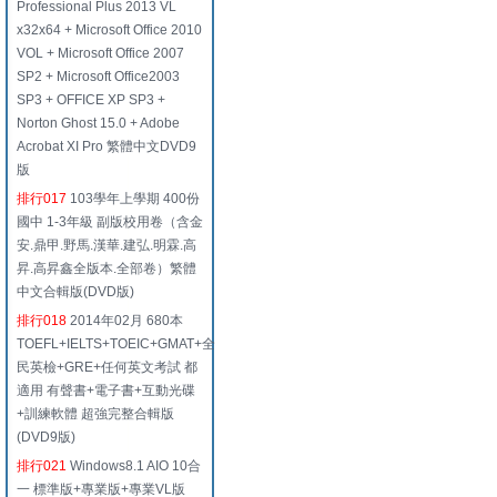
Professional Plus 2013 VL
x32x64 + Microsoft Office 2010
VOL + Microsoft Office 2007
SP2 + Microsoft Office2003
SP3 + OFFICE XP SP3 +
Norton Ghost 15.0 + Adobe
Acrobat XI Pro 繁體中文DVD9
版
排行017
103學年上學期 400份
國中 1-3年級 副版校用卷（含金
安.鼎甲.野馬.漢華.建弘.明霖.高
昇.高昇鑫全版本.全部卷）繁體
中文合輯版(DVD版)
排行018
2014年02月 680本
TOEFL+IELTS+TOEIC+GMAT+全
民英檢+GRE+任何英文考試 都
適用 有聲書+電子書+互動光碟
+訓練軟體 超強完整合輯版
(DVD9版)
排行021
Windows8.1 AIO 10合
一 標準版+專業版+專業VL版