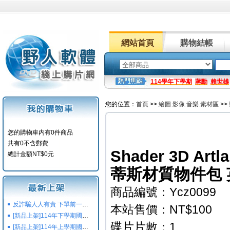
網站首頁
購物結帳
114學年下學期
蔣勳
賴世雄
您的位置：
首頁
>>
繪圖.影像.音樂.素材區
>>
您的購物車内有0件商品
共有0不含郵費
Shader 3D Artl
總計金額NT$0元
蒂斯材質物件包 
商品編號：Ycz0099
反詐騙人人有責 下單前一定要注意
本站售價：NT$100
[新品上架]114年下學期國小國中高中命題光碟,校用卷,習作
碟片片數：1
[新品上架]114年上學期國小國中高中命題光碟,校用卷,習作