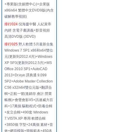
+專業版(含媒體中心)+企業版
x86/x64 繁體中文DVD9版(內含
破解教學視頻)
排行024
倪海廈中醫 人紀黃帝
內經 含電子書講義+影音視頻
高清DVD版 (3DVD)
排行025
野人軟體 5月最新合集
Windows 7 SP1 x86和x64雙位
元(更新到2012.4月)+Windows
XP SP3(更新到2012.5月)+MS
Office 2010 SP1+AutoCAD
2013+Dr.eye 譯典通 9.099
SP2+Adobe Master Collection
CS6 x32/x64雙位元版+翻譯合
輯+正航一號(進銷存.會計.營業
帳務)+會聲會影X5+訊連威力百
科+17萬個 驅動程式+防毒合輯
+友立合輯+490套 Windows
7.VISTA.XP 專用 軟體合輯
+3850個 字型+24萬個 素材+音
效+網頁模版+簡報範本+450本