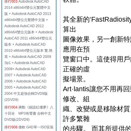
排行003
Autodesk AutoCAD
2014 x86/x64雙位元繁體中文
版 + Autodesk AutoCAD 2013
其全新的‘FastRadio
x86/x64雙位元繁體中文版 +
Autodesk AutoCAD 2012
算出
x86/x64雙位元版本 + Autodesk
圖像效果，另一創新特
AutoCAD 2011 x86/x64雙位元
版本 + Autodesk AutoCAD
應用在預
2010 x86/x64雙位元版本 繁.簡.
英 + Autodesk AutoCAD 2009
覽窗口中。這使得用戶
Sp1 + Autodesk AutoCAD
正確的虛
2008+ Autodesk AutoCAD
2007 + Autodesk AutoCAD
擬場景。
2006 + Autodesk AutoCAD
Art·lantis讓您不用
2005 + Autodesk AutoCAD
2004 中文超強合輯DVD9版
修改、組
(2DVD9)
織、改變或是移除材質
排行004
蔣勳《細說紅樓夢》八
十回全 MP3有聲書 合輯中文
許多繁雜
DVD版(2DVD9)
的步驟。 而其所提供的
排行006
微軟 G4D單一ISO安裝