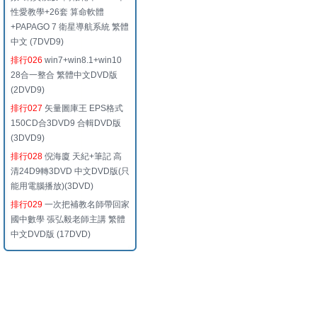
性愛教學+26套 算命軟體
+PAPAGO 7 衛星導航系統 繁體
中文 (7DVD9)
排行026
win7+win8.1+win10
28合一整合 繁體中文DVD版
(2DVD9)
排行027
矢量圖庫王 EPS格式
150CD合3DVD9 合輯DVD版
(3DVD9)
排行028
倪海廈 天紀+筆記 高
清24D9轉3DVD 中文DVD版(只
能用電腦播放)(3DVD)
排行029
一次把補教名師帶回家
國中數學 張弘毅老師主講 繁體
中文DVD版 (17DVD)