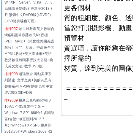
WinXP、Server、Vista、7、8
更各個材
系統隨身硬碟v3 更新至2013.7
月 繁體中文DVD9版(4DVD9)
質的粗細度、顏色、透
(USB隨身碟也可用)
當您打開攝影機、動畫以及
排行007
賴世雄數套英文教學合
輯([英語]常春藤賴氏KK音標
預覽材
(PDF+MP3)+《賴世雄美國英語
質選項，讓你能夠在螢
教程》入門、初級、中高級全套
MP3和教材+英文直通車+英語
擇所需的
教父賴世雄獨家密技大公開+賴
氏英文文法) 教學DVD版
材質，達到完美的圖像
排行008
超強整合 蔣勳美學系
列講座+文學之美+美的沉思有
聲書系列 MP3有聲書 合輯中文
-=-=-=-=-=-=-=-=-=-=-=
DVD9版(3DVD9)
=
排行009
最新合集Windows 8
10合1 企業/專業中文版 +
Windows 7 SP1 688合1 多國語
言(含繁中)(更新到2013.7
月)+Windows XP SP3(更新到
2013.7月)+Windows 2008 R2