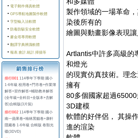
和多媒體
電子郵件傳真軟體
製作領域的一場革命，其
GPS導航地圖製作軟體
染後所有的
字型輸入法軟體
防毒防駭安全軟體
繪圖與動畫影像表現讓
麥金塔專用軟體
翻譯字典辨識軟體
Artlantis中許
報表.會計.統計.掃描等
和燈光
的現實仿真技術。理念造就了
排行001
114學年下學期 國小
擁有
1-6年級 校用卷+門市卷+作業簿
解答+習作解答+輔助教本解答
80多個國家超過65000
(全年級+全科目+全版本+含解
答)合輯版(3片裝)
3D建模
排行002
114學年下學期 國小
軟體的好伴侶， 其操
南一蘋果卷+翰林黑貓卷+康軒
隱藏卷 1-6年級 合輯版 卷類光
進的渲染
碟(3DVD)
軟體。