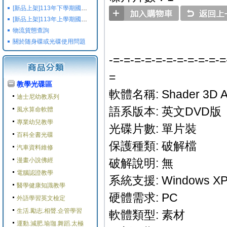
[新品上架]113年下學期國小國中高中命題光碟,校用卷,習作
[新品上架]113年上學期國小國中高中命題光碟,校用卷,習作
物流貨態查詢
關於随身碟或光碟使用問題
-=-=-=-=-=-=-=-=-=-=-=
=
教學光碟區
軟體名稱: Shader 3D Art
迪士尼幼教系列
語系版本: 英文DVD版
風水算命軟體
專業幼兒教學
光碟片數: 單片裝
百科全書光碟
保護種類: 破解檔
汽車資料維修
漫畫小說佛經
破解說明: 無
電腦認證教學
系統支援: Windows XP/V
醫學健康知識教學
硬體需求: PC
外語學習英文檢定
生活.勵志.相聲.企管學習
軟體類型: 素材
運動.減肥.瑜珈.舞蹈.太極