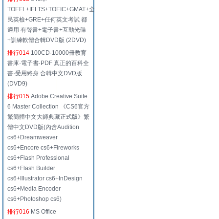
TOEFL+IELTS+TOEIC+GMAT+全
民英檢+GRE+任何英文考試 都
適用 有聲書+電子書+互動光碟
+訓練軟體合輯DVD版 (2DVD)
排行014
100CD·10000冊教育
書庫·電子書·PDF 真正的百科全
書·受用終身 合輯中文DVD版
(DVD9)
排行015
Adobe Creative Suite
6 Master Collection 《CS6官方
繁簡體中文大師典藏正式版》繁
體中文DVD版(內含Audition
cs6+Dreamweaver
cs6+Encore cs6+Fireworks
cs6+Flash Professional
cs6+Flash Builder
cs6+Illustrator cs6+InDesign
cs6+Media Encoder
cs6+Photoshop cs6)
排行016
MS Office