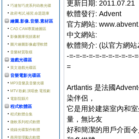
更新日期: 2011.07.21
巧連智巧虎系列幼教光碟
軟體發行: Advent
政府考試,補習,命題題庫
繪圖.影像.音樂.素材區
官方網站: www.abvent
CAD.CAM專業繪圖區
中文網站:
影像圖庫視頻素材
軟體簡介: (以官方網站
圖片繪圖影像處理軟體
音樂材質取樣
-=-=-=-=-=-=-=-=-=-=-=
遊戲光碟區
=
英文遊戲光碟區
音樂電影光碟區
MP3音樂及音樂光碟
Artlantis 是法國A
MTV.歌劇.演唱會.電視劇
染伴侶，
電影院縣片
程式軟體區
它是用於建築室內和室
程式軟體合集
量，無比友
微軟系列程式軟體
好和簡潔的用戶介面令
燒錄光碟製作軟體
商用管理勵志軟體