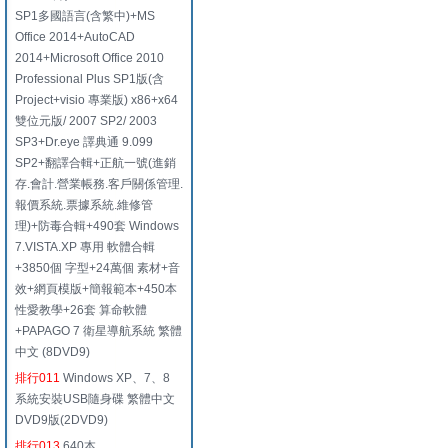
SP1多國語言(含繁中)+MS
Office 2014+AutoCAD
2014+Microsoft Office 2010
Professional Plus SP1版(含
Project+visio 專業版) x86+x64
雙位元版/ 2007 SP2/ 2003
SP3+Dr.eye 譯典通 9.099
SP2+翻譯合輯+正航一號(進銷
存.會計.營業帳務.客戶關係管理.
報價系統.票據系統.維修管
理)+防毒合輯+490套 Windows
7.VISTA.XP 專用 軟體合輯
+3850個 字型+24萬個 素材+音
效+網頁模版+簡報範本+450本
性愛教學+26套 算命軟體
+PAPAGO 7 衛星導航系統 繁體
中文 (8DVD9)
排行011
Windows XP、7、8
系統安裝USB隨身碟 繁體中文
DVD9版(2DVD9)
排行013
640本