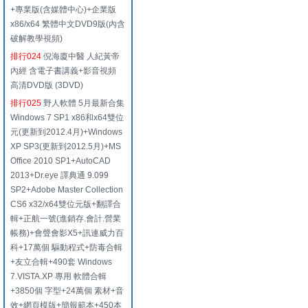
+專業版(含媒體中心)+企業版
x86/x64 繁體中文DVD9版(內含
破解教學視頻)
排行024
倪海廈中醫 人紀黃帝
內經 含電子書講義+影音視頻
高清DVD版 (3DVD)
排行025
野人軟體 5月最新合集
Windows 7 SP1 x86和x64雙位
元(更新到2012.4月)+Windows
XP SP3(更新到2012.5月)+MS
Office 2010 SP1+AutoCAD
2013+Dr.eye 譯典通 9.099
SP2+Adobe Master Collection
CS6 x32/x64雙位元版+翻譯合
輯+正航一號(進銷存.會計.營業
帳務)+會聲會影X5+訊連威力百
科+17萬個 驅動程式+防毒合輯
+友立合輯+490套 Windows
7.VISTA.XP 專用 軟體合輯
+3850個 字型+24萬個 素材+音
效+網頁模版+簡報範本+450本