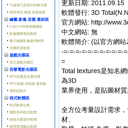
更新日期: 2011.09.15
巧連智巧虎系列幼教光碟
軟體發行: 3D Total(N.N
政府考試,補習,命題題庫
繪圖.影像.音樂.素材區
官方網站: http://www.3dt
CAD.CAM專業繪圖區
中文網站: 無
影像圖庫視頻素材
軟體簡介: (以官方網站
圖片繪圖影像處理軟體
音樂材質取樣
-=-=-=-=-=-=-=-=-=-=-=
遊戲光碟區
=
英文遊戲光碟區
音樂電影光碟區
Total textures
MP3音樂及音樂光碟
為3D
MTV.歌劇.演唱會.電視劇
業界使用，是貼圖材質
電影院縣片
程式軟體區
程式軟體合集
全方位考量設計需求，
微軟系列程式軟體
材、
燒錄光碟製作軟體
商用管理勵志軟體