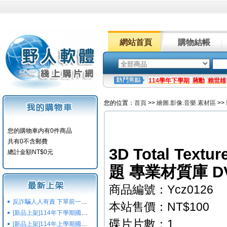
網站首頁
購物結帳
114學年下學期
蔣勳
賴世雄
您的位置：
首頁
>>
繪圖.影像.音樂.素材區
>>
您的購物車内有0件商品
共有0不含郵費
3D Total Textur
總計金額NT$0元
題 專業材質庫 D
商品編號：Ycz0126
反詐騙人人有責 下單前一定要注意
本站售價：NT$100
[新品上架]114年下學期國小國中高中命題光碟,校用卷,習作
碟片片數：1
[新品上架]114年上學期國小國中高中命題光碟,校用卷,習作