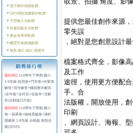
取景、拍攝 角度、影像
電子郵件傳真軟體
GPS導航地圖製作軟體
提供您最佳創作來源，
字型輸入法軟體
防毒防駭安全軟體
零失誤
麥金塔專用軟體
，絕對是您創意設計最
翻譯字典辨識軟體
報表.會計.統計.掃描等
檔案格式齊全，影像高
及工作
排行001
114學年下學期 國小
途徑，使用更方便配合
1-6年級 校用卷+門市卷+作業簿
解答+習作解答+輔助教本解答
手。合
(全年級+全科目+全版本+含解
答)合輯版(3片裝)
法版權，開放使用，創
排行002
114學年下學期 國小
印刷
南一蘋果卷+翰林黑貓卷+康軒
隱藏卷 1-6年級 合輯版 卷類光
、網頁設計、海報、型錄
碟(3DVD)
可多