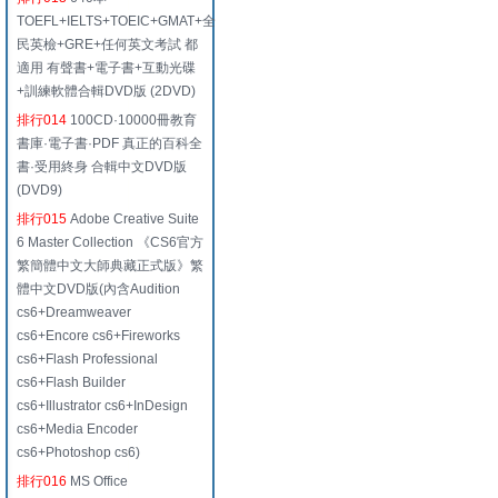
TOEFL+IELTS+TOEIC+GMAT+全
民英檢+GRE+任何英文考試 都
適用 有聲書+電子書+互動光碟
+訓練軟體合輯DVD版 (2DVD)
排行014
100CD·10000冊教育
書庫·電子書·PDF 真正的百科全
書·受用終身 合輯中文DVD版
(DVD9)
排行015
Adobe Creative Suite
6 Master Collection 《CS6官方
繁簡體中文大師典藏正式版》繁
體中文DVD版(內含Audition
cs6+Dreamweaver
cs6+Encore cs6+Fireworks
cs6+Flash Professional
cs6+Flash Builder
cs6+Illustrator cs6+InDesign
cs6+Media Encoder
cs6+Photoshop cs6)
排行016
MS Office