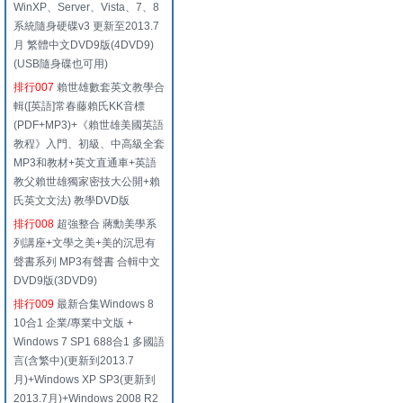
WinXP、Server、Vista、7、8
系統隨身硬碟v3 更新至2013.7
月 繁體中文DVD9版(4DVD9)
(USB隨身碟也可用)
排行007
賴世雄數套英文教學合
輯([英語]常春藤賴氏KK音標
(PDF+MP3)+《賴世雄美國英語
教程》入門、初級、中高級全套
MP3和教材+英文直通車+英語
教父賴世雄獨家密技大公開+賴
氏英文文法) 教學DVD版
排行008
超強整合 蔣勳美學系
列講座+文學之美+美的沉思有
聲書系列 MP3有聲書 合輯中文
DVD9版(3DVD9)
排行009
最新合集Windows 8
10合1 企業/專業中文版 +
Windows 7 SP1 688合1 多國語
言(含繁中)(更新到2013.7
月)+Windows XP SP3(更新到
2013.7月)+Windows 2008 R2