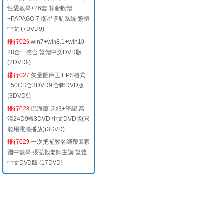
性愛教學+26套 算命軟體
+PAPAGO 7 衛星導航系統 繁體
中文 (7DVD9)
排行026
win7+win8.1+win10
28合一整合 繁體中文DVD版
(2DVD9)
排行027
矢量圖庫王 EPS格式
150CD合3DVD9 合輯DVD版
(3DVD9)
排行028
倪海廈 天紀+筆記 高
清24D9轉3DVD 中文DVD版(只
能用電腦播放)(3DVD)
排行029
一次把補教名師帶回家
國中數學 張弘毅老師主講 繁體
中文DVD版 (17DVD)