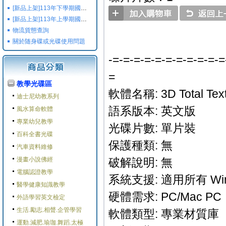
[新品上架]113年下學期國小國中高中命題光碟,校用卷,習作
[新品上架]113年上學期國小國中高中命題光碟,校用卷,習作
物流貨態查詢
關於随身碟或光碟使用問題
-=-=-=-=-=-=-=-=-=-=-=
=
教學光碟區
軟體名稱: 3D Total Textu
迪士尼幼教系列
語系版本: 英文版
風水算命軟體
專業幼兒教學
光碟片數: 單片裝
百科全書光碟
保護種類: 無
汽車資料維修
漫畫小說佛經
破解說明: 無
電腦認證教學
系統支援: 適用所有 Win
醫學健康知識教學
硬體需求: PC/Mac PC
外語學習英文檢定
生活.勵志.相聲.企管學習
軟體類型: 專業材質庫
運動.減肥.瑜珈.舞蹈.太極