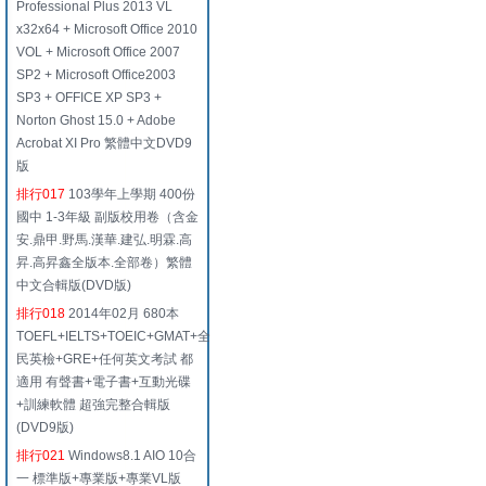
Professional Plus 2013 VL
x32x64 + Microsoft Office 2010
VOL + Microsoft Office 2007
SP2 + Microsoft Office2003
SP3 + OFFICE XP SP3 +
Norton Ghost 15.0 + Adobe
Acrobat XI Pro 繁體中文DVD9
版
排行017
103學年上學期 400份
國中 1-3年級 副版校用卷（含金
安.鼎甲.野馬.漢華.建弘.明霖.高
昇.高昇鑫全版本.全部卷）繁體
中文合輯版(DVD版)
排行018
2014年02月 680本
TOEFL+IELTS+TOEIC+GMAT+全
民英檢+GRE+任何英文考試 都
適用 有聲書+電子書+互動光碟
+訓練軟體 超強完整合輯版
(DVD9版)
排行021
Windows8.1 AIO 10合
一 標準版+專業版+專業VL版