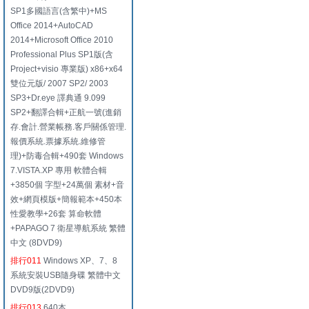
SP1多國語言(含繁中)+MS
Office 2014+AutoCAD
2014+Microsoft Office 2010
Professional Plus SP1版(含
Project+visio 專業版) x86+x64
雙位元版/ 2007 SP2/ 2003
SP3+Dr.eye 譯典通 9.099
SP2+翻譯合輯+正航一號(進銷
存.會計.營業帳務.客戶關係管理.
報價系統.票據系統.維修管
理)+防毒合輯+490套 Windows
7.VISTA.XP 專用 軟體合輯
+3850個 字型+24萬個 素材+音
效+網頁模版+簡報範本+450本
性愛教學+26套 算命軟體
+PAPAGO 7 衛星導航系統 繁體
中文 (8DVD9)
排行011
Windows XP、7、8
系統安裝USB隨身碟 繁體中文
DVD9版(2DVD9)
排行013
640本