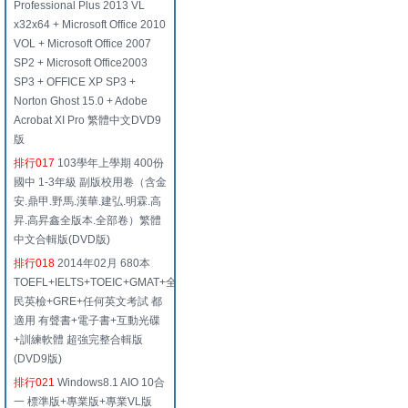
Professional Plus 2013 VL
x32x64 + Microsoft Office 2010
VOL + Microsoft Office 2007
SP2 + Microsoft Office2003
SP3 + OFFICE XP SP3 +
Norton Ghost 15.0 + Adobe
Acrobat XI Pro 繁體中文DVD9
版
排行017
103學年上學期 400份
國中 1-3年級 副版校用卷（含金
安.鼎甲.野馬.漢華.建弘.明霖.高
昇.高昇鑫全版本.全部卷）繁體
中文合輯版(DVD版)
排行018
2014年02月 680本
TOEFL+IELTS+TOEIC+GMAT+全
民英檢+GRE+任何英文考試 都
適用 有聲書+電子書+互動光碟
+訓練軟體 超強完整合輯版
(DVD9版)
排行021
Windows8.1 AIO 10合
一 標準版+專業版+專業VL版