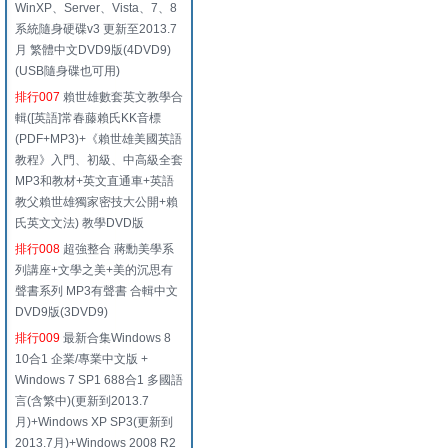
WinXP、Server、Vista、7、8
系統隨身硬碟v3 更新至2013.7
月 繁體中文DVD9版(4DVD9)
(USB隨身碟也可用)
排行007
賴世雄數套英文教學合
輯([英語]常春藤賴氏KK音標
(PDF+MP3)+《賴世雄美國英語
教程》入門、初級、中高級全套
MP3和教材+英文直通車+英語
教父賴世雄獨家密技大公開+賴
氏英文文法) 教學DVD版
排行008
超強整合 蔣勳美學系
列講座+文學之美+美的沉思有
聲書系列 MP3有聲書 合輯中文
DVD9版(3DVD9)
排行009
最新合集Windows 8
10合1 企業/專業中文版 +
Windows 7 SP1 688合1 多國語
言(含繁中)(更新到2013.7
月)+Windows XP SP3(更新到
2013.7月)+Windows 2008 R2