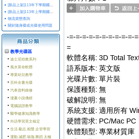
[新品上架]113年下學期國小國中高中命題光碟,校用卷,習作
[新品上架]113年上學期國小國中高中命題光碟,校用卷,習作
物流貨態查詢
關於随身碟或光碟使用問題
-=-=-=-=-=-=-=-=-=-=-=
=
教學光碟區
軟體名稱: 3D Total Textur
迪士尼幼教系列
語系版本: 英文版
風水算命軟體
專業幼兒教學
光碟片數: 單片裝
百科全書光碟
保護種類: 無
汽車資料維修
漫畫小說佛經
破解說明: 無
電腦認證教學
系統支援: 適用所有 Win
醫學健康知識教學
硬體需求: PC/Mac PC
外語學習英文檢定
生活.勵志.相聲.企管學習
軟體類型: 專業材質庫
運動.減肥.瑜珈.舞蹈.太極