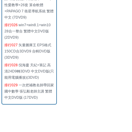
性愛教學+26套 算命軟體
+PAPAGO 7 衛星導航系統 繁體
中文 (7DVD9)
排行026
win7+win8.1+win10
28合一整合 繁體中文DVD版
(2DVD9)
排行027
矢量圖庫王 EPS格式
150CD合3DVD9 合輯DVD版
(3DVD9)
排行028
倪海廈 天紀+筆記 高
清24D9轉3DVD 中文DVD版(只
能用電腦播放)(3DVD)
排行029
一次把補教名師帶回家
國中數學 張弘毅老師主講 繁體
中文DVD版 (17DVD)