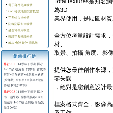
Total textures
電子郵件傳真軟體
為3D
GPS導航地圖製作軟體
業界使用，是貼圖材質
字型輸入法軟體
防毒防駭安全軟體
麥金塔專用軟體
全方位考量設計需求，
翻譯字典辨識軟體
材、
報表.會計.統計.掃描等
取景、拍攝 角度、影像
排行001
114學年下學期 國小
提供您最佳創作來源，
1-6年級 校用卷+門市卷+作業簿
解答+習作解答+輔助教本解答
零失誤
(全年級+全科目+全版本+含解
答)合輯版(3片裝)
，絕對是您創意設計最
排行002
114學年下學期 國小
南一蘋果卷+翰林黑貓卷+康軒
隱藏卷 1-6年級 合輯版 卷類光
檔案格式齊全，影像高
碟(3DVD)
及工作