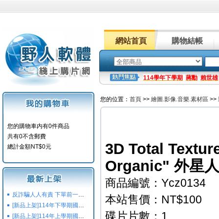
網站首頁
購物結帳
114學年下學期
蔣勳
賴世雄
您的位置：
首頁
>>
繪圖.影像.音樂.素材區
>>
您的購物車内有0件商品
共有0不含郵費
3D Total Textur
總計金額NT$0元
Organic" 
商品編號：Ycz0134
反詐騙人人有責 下單前一定要注意
本站售價：NT$100
[新品上架]114年下學期國小國中高中命題光碟,校用卷,習作
碟片片數：1
[新品上架]114年上學期國小國中高中命題光碟,校用卷,習作