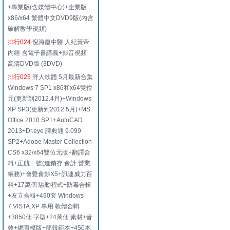
+專業版(含媒體中心)+企業版
x86/x64 繁體中文DVD9版(內含
破解教學視頻)
排行024
倪海廈中醫 人紀黃帝
內經 含電子書講義+影音視頻
高清DVD版 (3DVD)
排行025
野人軟體 5月最新合集
Windows 7 SP1 x86和x64雙位
元(更新到2012.4月)+Windows
XP SP3(更新到2012.5月)+MS
Office 2010 SP1+AutoCAD
2013+Dr.eye 譯典通 9.099
SP2+Adobe Master Collection
CS6 x32/x64雙位元版+翻譯合
輯+正航一號(進銷存.會計.營業
帳務)+會聲會影X5+訊連威力百
科+17萬個 驅動程式+防毒合輯
+友立合輯+490套 Windows
7.VISTA.XP 專用 軟體合輯
+3850個 字型+24萬個 素材+音
效+網頁模版+簡報範本+450本