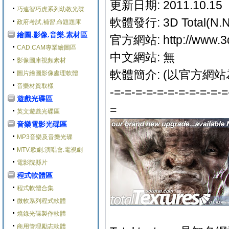
更新日期: 2011.10.15
巧連智巧虎系列幼教光碟
軟體發行: 3D Total(N.N
政府考試,補習,命題題庫
繪圖.影像.音樂.素材區
官方網站: http://www.3dt
CAD.CAM專業繪圖區
中文網站: 無
影像圖庫視頻素材
軟體簡介: (以官方網站
圖片繪圖影像處理軟體
音樂材質取樣
-=-=-=-=-=-=-=-=-=-=-=
遊戲光碟區
=
英文遊戲光碟區
音樂電影光碟區
MP3音樂及音樂光碟
MTV.歌劇.演唱會.電視劇
電影院縣片
程式軟體區
程式軟體合集
微軟系列程式軟體
燒錄光碟製作軟體
商用管理勵志軟體