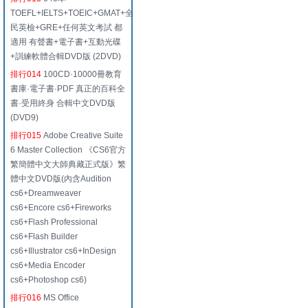
TOEFL+IELTS+TOEIC+GMAT+全
民英檢+GRE+任何英文考試 都
適用 有聲書+電子書+互動光碟
+訓練軟體合輯DVD版 (2DVD)
排行014
100CD·10000冊教育
書庫·電子書·PDF 真正的百科全
書·受用終身 合輯中文DVD版
(DVD9)
排行015
Adobe Creative Suite
6 Master Collection 《CS6官方
繁簡體中文大師典藏正式版》繁
體中文DVD版(內含Audition
cs6+Dreamweaver
cs6+Encore cs6+Fireworks
cs6+Flash Professional
cs6+Flash Builder
cs6+Illustrator cs6+InDesign
cs6+Media Encoder
cs6+Photoshop cs6)
排行016
MS Office