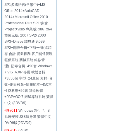
SP1多國語言(含繁中)+MS
Office 2014+AutoCAD
2014+Microsoft Office 2010
Professional Plus SP1版(含
Project+visio 專業版) x86+x64
雙位元版/ 2007 SP2/ 2003
SP3+Dr.eye 譯典通 9.099
SP2+翻譯合輯+正航一號(進銷
存.會計.營業帳務.客戶關係管理.
報價系統.票據系統.維修管
理)+防毒合輯+490套 Windows
7.VISTA.XP 專用 軟體合輯
+3850個 字型+24萬個 素材+音
效+網頁模版+簡報範本+450本
性愛教學+26套 算命軟體
+PAPAGO 7 衛星導航系統 繁體
中文 (8DVD9)
排行011
Windows XP、7、8
系統安裝USB隨身碟 繁體中文
DVD9版(2DVD9)
排行013
640本