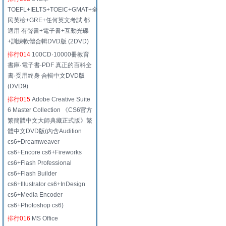
TOEFL+IELTS+TOEIC+GMAT+全
民英檢+GRE+任何英文考試 都
適用 有聲書+電子書+互動光碟
+訓練軟體合輯DVD版 (2DVD)
排行014
100CD·10000冊教育
書庫·電子書·PDF 真正的百科全
書·受用終身 合輯中文DVD版
(DVD9)
排行015
Adobe Creative Suite
6 Master Collection 《CS6官方
繁簡體中文大師典藏正式版》繁
體中文DVD版(內含Audition
cs6+Dreamweaver
cs6+Encore cs6+Fireworks
cs6+Flash Professional
cs6+Flash Builder
cs6+Illustrator cs6+InDesign
cs6+Media Encoder
cs6+Photoshop cs6)
排行016
MS Office