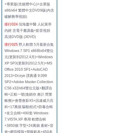
+專業版(含媒體中心)+企業版
x86/x64 繁體中文DVD9版(內含
破解教學視頻)
排行024
倪海廈中醫 人紀黃帝
內經 含電子書講義+影音視頻
高清DVD版 (3DVD)
排行025
野人軟體 5月最新合集
Windows 7 SP1 x86和x64雙位
元(更新到2012.4月)+Windows
XP SP3(更新到2012.5月)+MS
Office 2010 SP1+AutoCAD
2013+Dr.eye 譯典通 9.099
SP2+Adobe Master Collection
CS6 x32/x64雙位元版+翻譯合
輯+正航一號(進銷存.會計.營業
帳務)+會聲會影X5+訊連威力百
科+17萬個 驅動程式+防毒合輯
+友立合輯+490套 Windows
7.VISTA.XP 專用 軟體合輯
+3850個 字型+24萬個 素材+音
效+網頁模版+簡報範本+450本