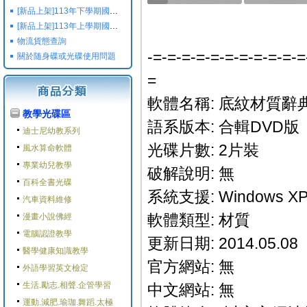
[新品上架]113年下學期國小國中高中命題光碟,校用卷,習作
[新品上架]113年上學期國小國中高中命題光碟,校用卷,習作
物流貨態查詢
-=-=-=-=-=-=-=-=-=-=-=
關於随身碟或光碟使用問題
=
軟體名稱: 底紋材質辭典
教學光碟區
語系版本: 合輯DVD版
迪士尼幼教系列
光碟片數: 2片裝
風水算命軟體
專業幼兒教學
破解說明: 無
百科全書光碟
系統支援: Windows XP/
汽車資料維修
軟體類型: 材質
漫畫小說佛經
電腦認證教學
更新日期: 2014.05.08
醫學健康知識教學
官方網站: 無
外語學習英文檢定
生活.勵志.相聲.企管學習
中文網站: 無
運動.減肥.瑜珈.舞蹈.太極