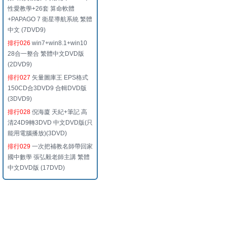
性愛教學+26套 算命軟體
+PAPAGO 7 衛星導航系統 繁體
中文 (7DVD9)
排行026
win7+win8.1+win10
28合一整合 繁體中文DVD版
(2DVD9)
排行027
矢量圖庫王 EPS格式
150CD合3DVD9 合輯DVD版
(3DVD9)
排行028
倪海廈 天紀+筆記 高
清24D9轉3DVD 中文DVD版(只
能用電腦播放)(3DVD)
排行029
一次把補教名師帶回家
國中數學 張弘毅老師主講 繁體
中文DVD版 (17DVD)