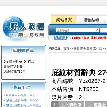
網站首頁
購物結帳
114學年下學期
蔣勳
賴世雄
您的位置：
首頁
>>
繪圖.影像.音樂.素材區
>>
您的購物車内有0件商品
共有0不含郵費
底紋材質辭典 27合
總計金額NT$0元
商品編號：Ycz0267-2
本站售價：NT$200
反詐騙人人有責 下單前一定要注意
碟片片數：2
[新品上架]114年下學期國小國中高中命題光碟,校用卷,習作
[新品上架]114年上學期國小國中高中命題光碟,校用卷,習作