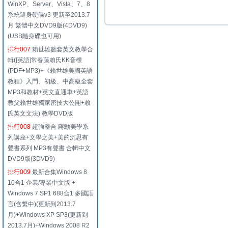
WinXP、Server、Vista、7、8
系統隨身硬碟v3 更新至2013.7
月 繁體中文DVD9版(4DVD9)
(USB隨身碟也可用)
排行007
賴世雄數套英文教學合
輯([英語]常春藤賴氏KK音標
(PDF+MP3)+《賴世雄美國英語
教程》入門、初級、中高級全套
MP3和教材+英文直通車+英語
教父賴世雄獨家密技大公開+賴
氏英文文法) 教學DVD版
排行008
超強整合 蔣勳美學系
列講座+文學之美+美的沉思有
聲書系列 MP3有聲書 合輯中文
DVD9版(3DVD9)
排行009
最新合集Windows 8
10合1 企業/專業中文版 +
Windows 7 SP1 688合1 多國語
言(含繁中)(更新到2013.7
月)+Windows XP SP3(更新到
2013.7月)+Windows 2008 R2