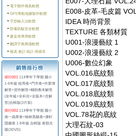
E007-大理石篇 VOL.2
電子郵件傳真軟體
E008-皮革-毛皮篇 VOL
GPS導航地圖製作軟體
IDEA 時尚背景
字型輸入法軟體
防毒防駭安全軟體
TEXTURE 各類材質
麥金塔專用軟體
U001-浪漫藝紋 1
翻譯字典辨識軟體
U002-浪漫藝紋 2
報表.會計.統計.掃描等
U006-數位幻象
VOL.016底紋類
排行001
114學年下學期 國小
VOL.017底紋類
1-6年級 校用卷+門市卷+作業簿
解答+習作解答+輔助教本解答
VOL.018底紋類
(全年級+全科目+全版本+含解
VOL.019底紋類
答)合輯版(3片裝)
排行002
114學年下學期 國小
VOL.78花的底紋
南一蘋果卷+翰林黑貓卷+康軒
大理石紋-03
隱藏卷 1-6年級 合輯版 卷類光
碟(3DVD)
中國圖形絲緞-15