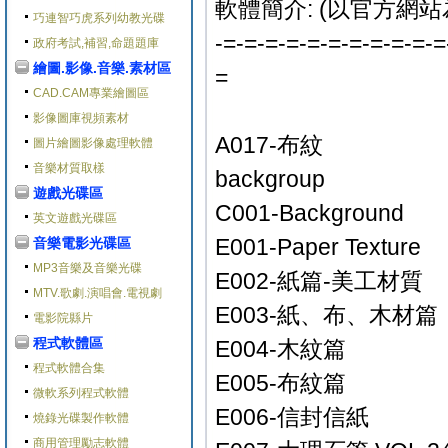
軟體簡介: (以官方網站
巧連智巧虎系列幼教光碟
-=-=-=-=-=-=-=-=-=-=-=
政府考試,補習,命題題庫
繪圖.影像.音樂.素材區
=
CAD.CAM專業繪圖區
影像圖庫視頻素材
A017-布紋
圖片繪圖影像處理軟體
音樂材質取樣
backgroup
遊戲光碟區
C001-Background
英文遊戲光碟區
E001-Paper Texture
音樂電影光碟區
MP3音樂及音樂光碟
E002-紙篇-美工材質
MTV.歌劇.演唱會.電視劇
E003-紙、布、木材篇
電影院縣片
程式軟體區
E004-木紋篇
程式軟體合集
E005-布紋篇
微軟系列程式軟體
E006-信封信紙
燒錄光碟製作軟體
商用管理勵志軟體