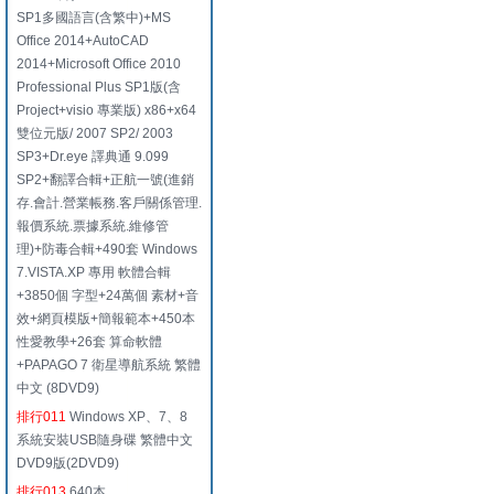
SP1多國語言(含繁中)+MS
Office 2014+AutoCAD
2014+Microsoft Office 2010
Professional Plus SP1版(含
Project+visio 專業版) x86+x64
雙位元版/ 2007 SP2/ 2003
SP3+Dr.eye 譯典通 9.099
SP2+翻譯合輯+正航一號(進銷
存.會計.營業帳務.客戶關係管理.
報價系統.票據系統.維修管
理)+防毒合輯+490套 Windows
7.VISTA.XP 專用 軟體合輯
+3850個 字型+24萬個 素材+音
效+網頁模版+簡報範本+450本
性愛教學+26套 算命軟體
+PAPAGO 7 衛星導航系統 繁體
中文 (8DVD9)
排行011
Windows XP、7、8
系統安裝USB隨身碟 繁體中文
DVD9版(2DVD9)
排行013
640本