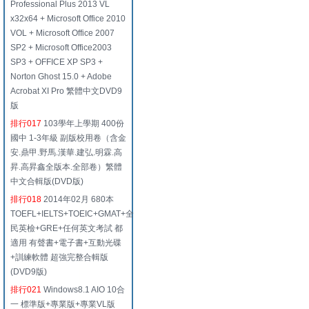
Professional Plus 2013 VL
x32x64 + Microsoft Office 2010
VOL + Microsoft Office 2007
SP2 + Microsoft Office2003
SP3 + OFFICE XP SP3 +
Norton Ghost 15.0 + Adobe
Acrobat XI Pro 繁體中文DVD9
版
排行017
103學年上學期 400份
國中 1-3年級 副版校用卷（含金
安.鼎甲.野馬.漢華.建弘.明霖.高
昇.高昇鑫全版本.全部卷）繁體
中文合輯版(DVD版)
排行018
2014年02月 680本
TOEFL+IELTS+TOEIC+GMAT+全
民英檢+GRE+任何英文考試 都
適用 有聲書+電子書+互動光碟
+訓練軟體 超強完整合輯版
(DVD9版)
排行021
Windows8.1 AIO 10合
一 標準版+專業版+專業VL版