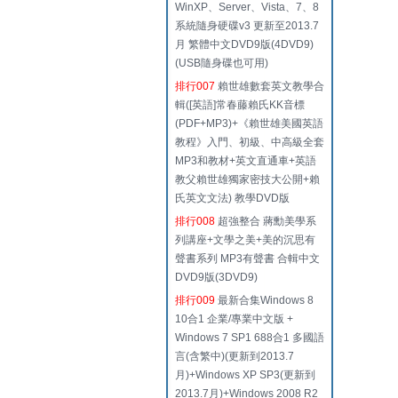
WinXP、Server、Vista、7、8
系統隨身硬碟v3 更新至2013.7
月 繁體中文DVD9版(4DVD9)
(USB隨身碟也可用)
排行007
賴世雄數套英文教學合
輯([英語]常春藤賴氏KK音標
(PDF+MP3)+《賴世雄美國英語
教程》入門、初級、中高級全套
MP3和教材+英文直通車+英語
教父賴世雄獨家密技大公開+賴
氏英文文法) 教學DVD版
排行008
超強整合 蔣勳美學系
列講座+文學之美+美的沉思有
聲書系列 MP3有聲書 合輯中文
DVD9版(3DVD9)
排行009
最新合集Windows 8
10合1 企業/專業中文版 +
Windows 7 SP1 688合1 多國語
言(含繁中)(更新到2013.7
月)+Windows XP SP3(更新到
2013.7月)+Windows 2008 R2