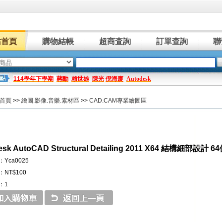
站首頁
購物結帳
超商査詢
訂單查詢
聯
114學年下學期
蔣勳
賴世雄
陳光
倪海廈
Autodesk
首頁
>>
繪圖.影像.音樂.素材區
>>
CAD.CAM專業繪圖區
esk AutoCAD Structural Detailing 2011 X64 結構細部設
Yca0025
NT$100
：1