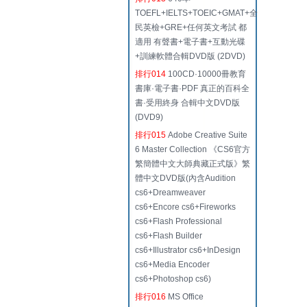
TOEFL+IELTS+TOEIC+GMAT+全
民英檢+GRE+任何英文考試 都
適用 有聲書+電子書+互動光碟
+訓練軟體合輯DVD版 (2DVD)
排行014
100CD·10000冊教育
書庫·電子書·PDF 真正的百科全
書·受用終身 合輯中文DVD版
(DVD9)
排行015
Adobe Creative Suite
6 Master Collection 《CS6官方
繁簡體中文大師典藏正式版》繁
體中文DVD版(內含Audition
cs6+Dreamweaver
cs6+Encore cs6+Fireworks
cs6+Flash Professional
cs6+Flash Builder
cs6+Illustrator cs6+InDesign
cs6+Media Encoder
cs6+Photoshop cs6)
排行016
MS Office