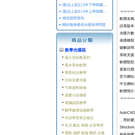
[新品上架]113年下學期國小國中高中命題光碟,校用卷,習作
[新品上架]113年上學期國小國中高中命題光碟,校用卷,習作
-=-=-=-=-
物流貨態查詢
軟體名稱: Au
關於随身碟或光碟使用問題
語系版本:
光碟片數:
保護種類:
破解說明:
教學光碟區
系統支援: W
迪士尼幼教系列
軟體類型
風水算命軟體
更新日期: 2
專業幼兒教學
官方網站: ht
百科全書光碟
中文網站:
汽車資料維修
軟體簡介:
漫畫小說佛經
-=-=-=-=-
電腦認證教學
醫學健康知識教學
AutoCA
外語學習英文檢定
，用於建
生活.勵志.相聲.企管學習
Struc
運動.減肥.瑜珈.舞蹈.太極
有效地建