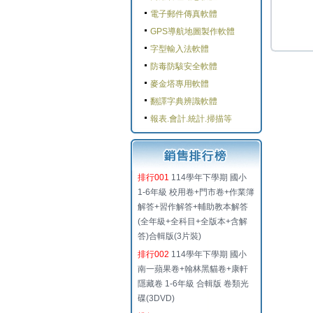
電子郵件傳真軟體
GPS導航地圖製作軟體
字型輸入法軟體
防毒防駭安全軟體
麥金塔專用軟體
翻譯字典辨識軟體
報表.會計.統計.掃描等
排行001
114學年下學期 國小
1-6年級 校用卷+門市卷+作業簿
解答+習作解答+輔助教本解答
(全年級+全科目+全版本+含解
答)合輯版(3片裝)
排行002
114學年下學期 國小
南一蘋果卷+翰林黑貓卷+康軒
隱藏卷 1-6年級 合輯版 卷類光
碟(3DVD)