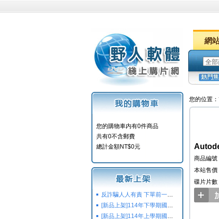
網
您的位置：
您的購物車内有0件商品
共有0不含郵費
Autod
總計金額NT$0元
商品編號：
本站售價：
碟片片數
反詐騙人人有責 下單前一定要注意
[新品上架]114年下學期國小國中高中命題光碟,校用卷,習作
[新品上架]114年上學期國小國中高中命題光碟,校用卷,習作