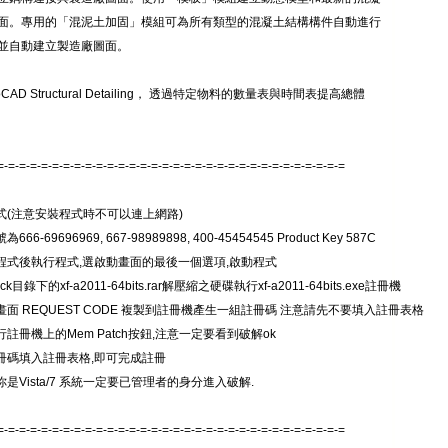
面。專用的「混泥土加固」模組可為所有類型的混凝土結構構件自動進行
並自動建立製造廠圖面。
oCAD Structural Detailing， 透過特定物料的數量表與時間表提高總體
=-=-=-=-=-=-=-=-=-=-=-=-=-=-=-=-=-=-=-=-=-=-=-=-=-=-=-=-=-=-=-=
程式(注意安裝程式時不可以連上網路)
666-69696969, 667-98989898, 400-45454545 Product Key 587C
完程式後執行程式,選啟動畫面的最後一個選項,啟動程式
ack目錄下的xf-a2011-64bits.rar解壓縮之硬碟執行xf-a2011-64bits.exe註冊機
畫面 REQUEST CODE 複製到註冊機產生一組註冊碼 注意請先不要填入註冊表格
行註冊機上的Mem Patch按鈕,注意一定要看到破解ok
註冊碼填入註冊表格,即可完成註冊
你是Vista/7 系統一定要已管理者的身分進入破解.
=-=-=-=-=-=-=-=-=-=-=-=-=-=-=-=-=-=-=-=-=-=-=-=-=-=-=-=-=-=-=-=