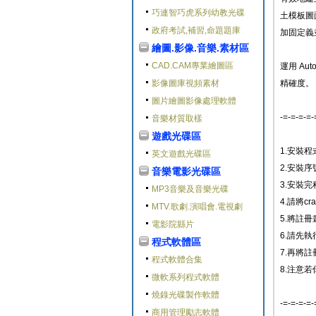
巧連智巧虎系列幼教光碟
土模板圖
政府考試,補習,命題題庫
加固定義
繪圖.影像.音樂.素材區
CAD.CAM專業繪圖區
運用 Aut
影像圖庫視頻素材
精確度。
圖片繪圖影像處理軟體
-=-=-=-=-
音樂材質取樣
遊戲光碟區
1.安裝
英文遊戲光碟區
2.安裝序號為
音樂電影光碟區
3.安裝
MP3音樂及音樂光碟
4.請將cr
MTV.歌劇.演唱會.電視劇
5.將註冊
電影院縣片
6.請先執
程式軟體區
7.再將
程式軟體合集
8.注意若
微軟系列程式軟體
燒錄光碟製作軟體
-=-=-=-=-
商用管理勵志軟體