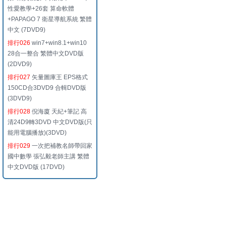
性愛教學+26套 算命軟體
+PAPAGO 7 衛星導航系統 繁體
中文 (7DVD9)
排行026
win7+win8.1+win10
28合一整合 繁體中文DVD版
(2DVD9)
排行027
矢量圖庫王 EPS格式
150CD合3DVD9 合輯DVD版
(3DVD9)
排行028
倪海廈 天紀+筆記 高
清24D9轉3DVD 中文DVD版(只
能用電腦播放)(3DVD)
排行029
一次把補教名師帶回家
國中數學 張弘毅老師主講 繁體
中文DVD版 (17DVD)