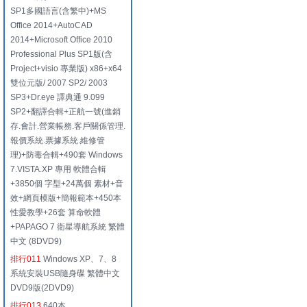
SP1多國語言(含繁中)+MS
Office 2014+AutoCAD
2014+Microsoft Office 2010
Professional Plus SP1版(含
Project+visio 專業版) x86+x64
雙位元版/ 2007 SP2/ 2003
SP3+Dr.eye 譯典通 9.099
SP2+翻譯合輯+正航一號(進銷
存.會計.營業帳務.客戶關係管理.
報價系統.票據系統.維修管
理)+防毒合輯+490套 Windows
7.VISTA.XP 專用 軟體合輯
+3850個 字型+24萬個 素材+音
效+網頁模版+簡報範本+450本
性愛教學+26套 算命軟體
+PAPAGO 7 衛星導航系統 繁體
中文 (8DVD9)
排行011
Windows XP、7、8
系統安裝USB隨身碟 繁體中文
DVD9版(2DVD9)
排行013
640本