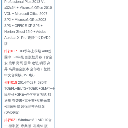
Professional Plus 2013 VL
x32x64 + Microsoft Office 2010
VOL + Microsoft Office 2007
SP2 + Microsoft Office2003
SP3 + OFFICE XP SP3 +
Norton Ghost 15.0 + Adobe
Acrobat XI Pro 繁體中文DVD9
版
排行017
103學年上學期 400份
國中 1-3年級 副版校用卷（含金
安.鼎甲.野馬.漢華.建弘.明霖.高
昇.高昇鑫全版本.全部卷）繁體
中文合輯版(DVD版)
排行018
2014年02月 680本
TOEFL+IELTS+TOEIC+GMAT+全
民英檢+GRE+任何英文考試 都
適用 有聲書+電子書+互動光碟
+訓練軟體 超強完整合輯版
(DVD9版)
排行021
Windows8.1 AIO 10合
一 標準版+專業版+專業VL版