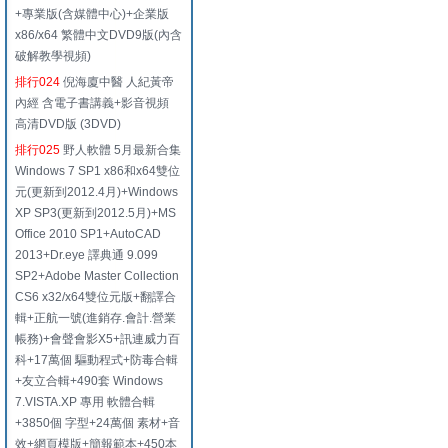
+專業版(含媒體中心)+企業版
x86/x64 繁體中文DVD9版(內含
破解教學視頻)
排行024
倪海廈中醫 人紀黃帝
內經 含電子書講義+影音視頻
高清DVD版 (3DVD)
排行025
野人軟體 5月最新合集
Windows 7 SP1 x86和x64雙位
元(更新到2012.4月)+Windows
XP SP3(更新到2012.5月)+MS
Office 2010 SP1+AutoCAD
2013+Dr.eye 譯典通 9.099
SP2+Adobe Master Collection
CS6 x32/x64雙位元版+翻譯合
輯+正航一號(進銷存.會計.營業
帳務)+會聲會影X5+訊連威力百
科+17萬個 驅動程式+防毒合輯
+友立合輯+490套 Windows
7.VISTA.XP 專用 軟體合輯
+3850個 字型+24萬個 素材+音
效+網頁模版+簡報範本+450本