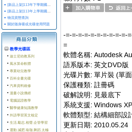
[新品上架]113年下學期國小國中高中命題光碟,校用卷,習作
[新品上架]113年上學期國小國中高中命題光碟,校用卷,習作
物流貨態查詢
關於随身碟或光碟使用問題
-=-=-=-=-=-=-=-=-=-=-=
=
教學光碟區
軟體名稱: Autodesk AutoC
迪士尼幼教系列
語系版本: 英文DVD版
風水算命軟體
專業幼兒教學
光碟片數: 單片裝 (單面 
百科全書光碟
保護種類: 註冊碼
汽車資料維修
漫畫小說佛經
破解說明: 見最底下
電腦認證教學
系統支援: Windows XP/
醫學健康知識教學
軟體類型: 結構細部設
外語學習英文檢定
生活.勵志.相聲.企管學習
更新日期: 2010.05.24
運動.減肥.瑜珈.舞蹈.太極