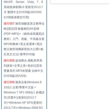
WinXP、Server、Vista、7、8
系統隨身硬碟v3 更新至2013.7
月 繁體中文DVD9版(4DVD9)
(USB隨身碟也可用)
排行007
賴世雄數套英文教學合
輯([英語]常春藤賴氏KK音標
(PDF+MP3)+《賴世雄美國英語
教程》入門、初級、中高級全套
MP3和教材+英文直通車+英語
教父賴世雄獨家密技大公開+賴
氏英文文法) 教學DVD版
排行008
超強整合 蔣勳美學系
列講座+文學之美+美的沉思有
聲書系列 MP3有聲書 合輯中文
DVD9版(3DVD9)
排行009
最新合集Windows 8
10合1 企業/專業中文版 +
Windows 7 SP1 688合1 多國語
言(含繁中)(更新到2013.7
月)+Windows XP SP3(更新到
2013.7月)+Windows 2008 R2