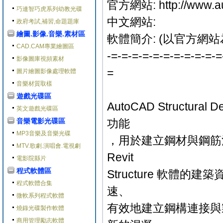
官方網站: http://www.aut
巧連智巧虎系列幼教光碟
中文網站:
政府考試,補習,命題題庫
繪圖.影像.音樂.素材區
軟體簡介: (以官方網站
CAD.CAM專業繪圖區
-=-=-=-=-=-=-=-=-=-=-=
影像圖庫視頻素材
=
圖片繪圖影像處理軟體
音樂材質取樣
遊戲光碟區
AutoCAD Structu
英文遊戲光碟區
音樂電影光碟區
功能
MP3音樂及音樂光碟
，用於建立鋼材與鋼筋
MTV.歌劇.演唱會.電視劇
Revit
電影院縣片
程式軟體區
Structure 軟體的
程式軟體合集
速、
微軟系列程式軟體
有效地建立鋼構連接與
燒錄光碟製作軟體
商用管理勵志軟體