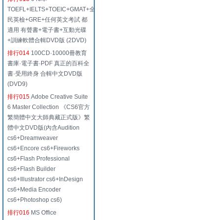
TOEFL+IELTS+TOEIC+GMAT+全
民英檢+GRE+任何英文考試 都
適用 有聲書+電子書+互動光碟
+訓練軟體合輯DVD版 (2DVD)
排行014
100CD·10000冊教育
書庫·電子書·PDF 真正的百科全
書·受用終身 合輯中文DVD版
(DVD9)
排行015
Adobe Creative Suite
6 Master Collection 《CS6官方
繁簡體中文大師典藏正式版》繁
體中文DVD版(內含Audition
cs6+Dreamweaver
cs6+Encore cs6+Fireworks
cs6+Flash Professional
cs6+Flash Builder
cs6+Illustrator cs6+InDesign
cs6+Media Encoder
cs6+Photoshop cs6)
排行016
MS Office