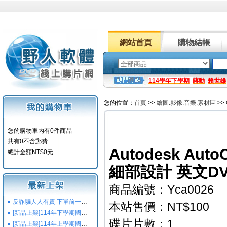
網站首頁
購物結帳
114學年下學期
蔣勳
賴世雄
您的位置：
首頁
>>
繪圖.影像.音樂.素材區
>>
您的購物車内有0件商品
共有0不含郵費
Autodesk AutoC
總計金額NT$0元
細部設計 英文D
商品編號：Yca0026
反詐騙人人有責 下單前一定要注意
本站售價：NT$100
[新品上架]114年下學期國小國中高中命題光碟,校用卷,習作
碟片片數：1
[新品上架]114年上學期國小國中高中命題光碟,校用卷,習作