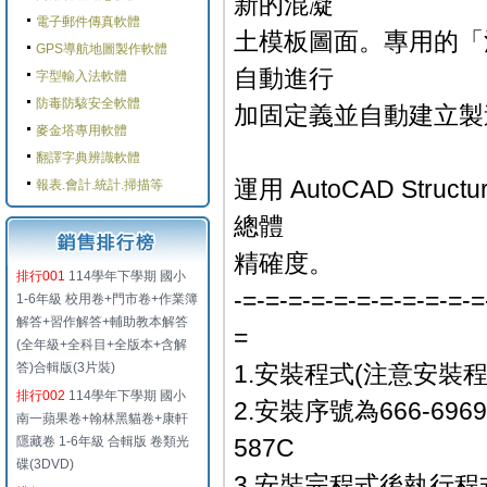
新的混凝
電子郵件傳真軟體
土模板圖面。專用的「
GPS導航地圖製作軟體
自動進行
字型輸入法軟體
防毒防駭安全軟體
加固定義並自動建立製
麥金塔專用軟體
翻譯字典辨識軟體
運用 AutoCAD Stru
報表.會計.統計.掃描等
總體
精確度。
排行001
114學年下學期 國小
-=-=-=-=-=-=-=-=-=-=-=
1-6年級 校用卷+門市卷+作業簿
解答+習作解答+輔助教本解答
=
(全年級+全科目+全版本+含解
答)合輯版(3片裝)
1.安裝程式(注意安裝
排行002
114學年下學期 國小
2.安裝序號為666-6969696
南一蘋果卷+翰林黑貓卷+康軒
隱藏卷 1-6年級 合輯版 卷類光
587C
碟(3DVD)
3.安裝完程式後執行程