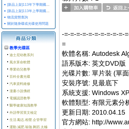
[新品上架]113年下學期國小國中高中命題光碟,校用卷,習作
[新品上架]113年上學期國小國中高中命題光碟,校用卷,習作
物流貨態查詢
關於随身碟或光碟使用問題
-=-=-=-=-=-=-=-=-=-=-=
=
教學光碟區
軟體名稱: Autodesk Algor
迪士尼幼教系列
語系版本: 英文DVD版
風水算命軟體
專業幼兒教學
光碟片數: 單片裝 (單面 
百科全書光碟
安裝序號: 見最底下
汽車資料維修
漫畫小說佛經
系統支援: Windows XP/
電腦認證教學
軟體類型: 有限元素分
醫學健康知識教學
更新日期: 2010.04.15
外語學習英文檢定
生活.勵志.相聲.企管學習
官方網站: http://www.au
運動.減肥.瑜珈.舞蹈.太極