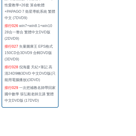
性愛教學+26套 算命軟體
+PAPAGO 7 衛星導航系統 繁體
中文 (7DVD9)
排行026
win7+win8.1+win10
28合一整合 繁體中文DVD版
(2DVD9)
排行027
矢量圖庫王 EPS格式
150CD合3DVD9 合輯DVD版
(3DVD9)
排行028
倪海廈 天紀+筆記 高
清24D9轉3DVD 中文DVD版(只
能用電腦播放)(3DVD)
排行029
一次把補教名師帶回家
國中數學 張弘毅老師主講 繁體
中文DVD版 (17DVD)