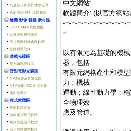
中文網站:
巧連智巧虎系列幼教光碟
軟體簡介: (以官方網站
政府考試,補習,命題題庫
繪圖.影像.音樂.素材區
-=-=-=-=-=-=-=-=-=-=-=
CAD.CAM專業繪圖區
=
影像圖庫視頻素材
圖片繪圖影像處理軟體
音樂材質取樣
以有限元為基礎的機械
遊戲光碟區
器，包括
英文遊戲光碟區
音樂電影光碟區
有限元網格產生和模型
MP3音樂及音樂光碟
力；機械
MTV.歌劇.演唱會.電視劇
運動；線性動力學；穩
電影院縣片
程式軟體區
全物理效
程式軟體合集
應及管道。
微軟系列程式軟體
燒錄光碟製作軟體
商用管理勵志軟體