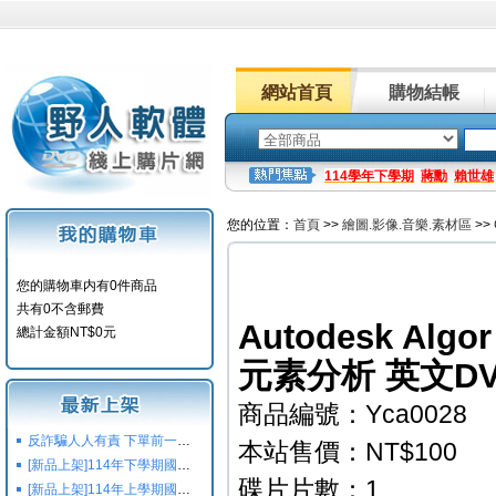
網站首頁
購物結帳
114學年下學期
蔣勳
賴世雄
您的位置：
首頁
>>
繪圖.影像.音樂.素材區
>>
您的購物車内有0件商品
共有0不含郵費
Autodesk Algor
總計金額NT$0元
元素分析 英文DVD
商品編號：Yca0028
反詐騙人人有責 下單前一定要注意
本站售價：NT$100
[新品上架]114年下學期國小國中高中命題光碟,校用卷,習作
碟片片數：1
[新品上架]114年上學期國小國中高中命題光碟,校用卷,習作