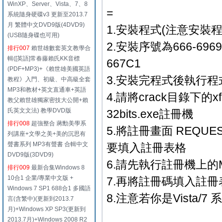
WinXP、Server、Vista、7、8
=
系統隨身硬碟v3 更新至2013.7
月 繁體中文DVD9版(4DVD9)
1.安裝程式(注意安裝
(USB隨身碟也可用)
2.安裝序號為666-6969696
排行007
賴世雄數套英文教學合
輯([英語]常春藤賴氏KK音標
667C1
(PDF+MP3)+《賴世雄美國英語
3.安裝完程式後執行程
教程》入門、初級、中高級全套
MP3和教材+英文直通車+英語
4.請將crack目錄下的xf-
教父賴世雄獨家密技大公開+賴
氏英文文法) 教學DVD版
32bits.exe註冊機
排行008
超強整合 蔣勳美學系
5.將註冊畫面 REQU
列講座+文學之美+美的沉思有
聲書系列 MP3有聲書 合輯中文
要填入註冊表格
DVD9版(3DVD9)
6.請先執行註冊機上的M
排行009
最新合集Windows 8
10合1 企業/專業中文版 +
7.再將註冊碼填入註冊
Windows 7 SP1 688合1 多國語
8.注意若你是Vista
言(含繁中)(更新到2013.7
月)+Windows XP SP3(更新到
2013.7月)+Windows 2008 R2