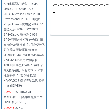
-=-=-=-=-=-=-=-=-=-=-=
SP1多國語言(含繁中)+MS
Office 2014+AutoCAD
=
2014+Microsoft Office 2010
Professional Plus SP1版(含
Project+visio 專業版) x86+x64
雙位元版/ 2007 SP2/ 2003
SP3+Dr.eye 譯典通 9.099
SP2+翻譯合輯+正航一號(進銷
存.會計.營業帳務.客戶關係管理.
報價系統.票據系統.維修管
理)+防毒合輯+490套 Windows
7.VISTA.XP 專用 軟體合輯
+3850個 字型+24萬個 素材+音
效+網頁模版+簡報範本+450本
性愛教學+26套 算命軟體
+PAPAGO 7 衛星導航系統 繁體
中文 (8DVD9)
排行011
Windows XP、7、8
系統安裝USB隨身碟 繁體中文
DVD9版(2DVD9)
排行013
640本