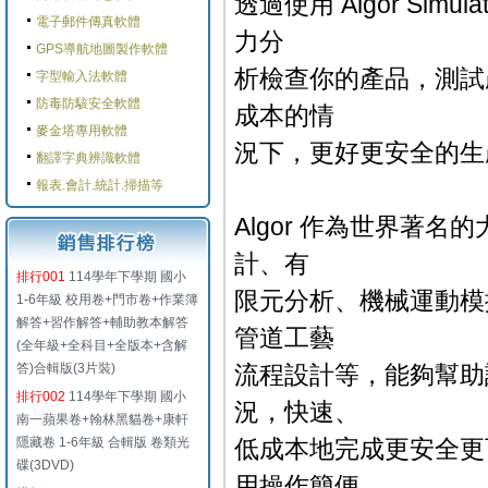
透過使用 Algor Si
電子郵件傳真軟體
力分
GPS導航地圖製作軟體
析檢查你的產品，測試
字型輸入法軟體
防毒防駭安全軟體
成本的情
麥金塔專用軟體
況下，更好更安全的生
翻譯字典辨識軟體
報表.會計.統計.掃描等
Algor 作為世界著
計、有
排行001
114學年下學期 國小
限元分析、機械運動模
1-6年級 校用卷+門市卷+作業簿
解答+習作解答+輔助教本解答
管道工藝
(全年級+全科目+全版本+含解
答)合輯版(3片裝)
流程設計等，能夠幫助
排行002
114學年下學期 國小
況，快速、
南一蘋果卷+翰林黑貓卷+康軒
隱藏卷 1-6年級 合輯版 卷類光
低成本地完成更安全更
碟(3DVD)
用操作簡便