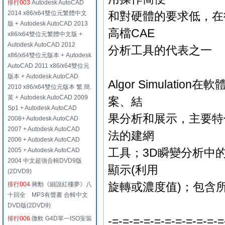
排行003
Autodesk AutoCAD
2014 x86/x64雙位元繁體中文
和對硬體的要求低，在
版 + Autodesk AutoCAD 2013
高檔CAE
x86/x64雙位元繁體中文版 +
Autodesk AutoCAD 2012
分析工具的代表之一
x86/x64雙位元版本 + Autodesk
AutoCAD 2011 x86/x64雙位元
版本 + Autodesk AutoCAD
Algor Simula
2010 x86/x64雙位元版本 繁.簡.
英 + Autodesk AutoCAD 2009
案、結
Sp1 + Autodesk AutoCAD
果分析和展示，主要特
2008+ Autodesk AutoCAD
2007 + Autodesk AutoCAD
法的建網
2006 + Autodesk AutoCAD
工具；3D瞬變分析中的
2005 + Autodesk AutoCAD
2004 中文超強合輯DVD9版
顯示(利用
(2DVD9)
旋轉或濃度值)；包含
排行004
蔣勳《細說紅樓夢》八
十回全 MP3有聲書 合輯中文
DVD版(2DVD9)
-=-=-=-=-=-=-=-=-=-=-=
排行006
微軟 G4D單一ISO安裝