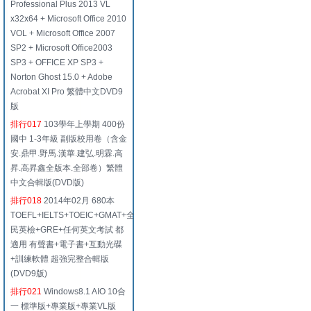
Professional Plus 2013 VL
x32x64 + Microsoft Office 2010
VOL + Microsoft Office 2007
SP2 + Microsoft Office2003
SP3 + OFFICE XP SP3 +
Norton Ghost 15.0 + Adobe
Acrobat XI Pro 繁體中文DVD9
版
排行017
103學年上學期 400份
國中 1-3年級 副版校用卷（含金
安.鼎甲.野馬.漢華.建弘.明霖.高
昇.高昇鑫全版本.全部卷）繁體
中文合輯版(DVD版)
排行018
2014年02月 680本
TOEFL+IELTS+TOEIC+GMAT+全
民英檢+GRE+任何英文考試 都
適用 有聲書+電子書+互動光碟
+訓練軟體 超強完整合輯版
(DVD9版)
排行021
Windows8.1 AIO 10合
一 標準版+專業版+專業VL版