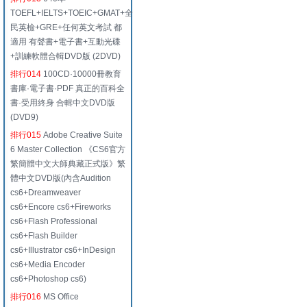
TOEFL+IELTS+TOEIC+GMAT+全
民英檢+GRE+任何英文考試 都
適用 有聲書+電子書+互動光碟
+訓練軟體合輯DVD版 (2DVD)
排行014
100CD·10000冊教育
書庫·電子書·PDF 真正的百科全
書·受用終身 合輯中文DVD版
(DVD9)
排行015
Adobe Creative Suite
6 Master Collection 《CS6官方
繁簡體中文大師典藏正式版》繁
體中文DVD版(內含Audition
cs6+Dreamweaver
cs6+Encore cs6+Fireworks
cs6+Flash Professional
cs6+Flash Builder
cs6+Illustrator cs6+InDesign
cs6+Media Encoder
cs6+Photoshop cs6)
排行016
MS Office