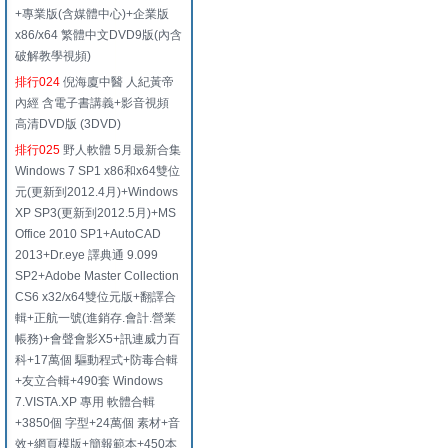
+專業版(含媒體中心)+企業版
x86/x64 繁體中文DVD9版(內含
破解教學視頻)
排行024
倪海廈中醫 人紀黃帝
內經 含電子書講義+影音視頻
高清DVD版 (3DVD)
排行025
野人軟體 5月最新合集
Windows 7 SP1 x86和x64雙位
元(更新到2012.4月)+Windows
XP SP3(更新到2012.5月)+MS
Office 2010 SP1+AutoCAD
2013+Dr.eye 譯典通 9.099
SP2+Adobe Master Collection
CS6 x32/x64雙位元版+翻譯合
輯+正航一號(進銷存.會計.營業
帳務)+會聲會影X5+訊連威力百
科+17萬個 驅動程式+防毒合輯
+友立合輯+490套 Windows
7.VISTA.XP 專用 軟體合輯
+3850個 字型+24萬個 素材+音
效+網頁模版+簡報範本+450本