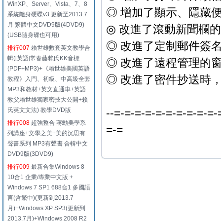
WinXP、Server、Vista、7、8
◎ 增加了顯示、隱藏便簽
系統隨身硬碟v3 更新至2013.7
月 繁體中文DVD9版(4DVD9)
◎ 改進了滾動新聞欄
(USB隨身碟也可用)
◎ 改進了定制郵件簽
排行007
賴世雄數套英文教學合
輯([英語]常春藤賴氏KK音標
◎ 改進了遠程管理的
(PDF+MP3)+《賴世雄美國英語
◎ 改進了密件抄送時
教程》入門、初級、中高級全套
MP3和教材+英文直通車+英語
教父賴世雄獨家密技大公開+賴
氏英文文法) 教學DVD版
--=-=-=-=-=-=-=-=-=-=-
排行008
超強整合 蔣勳美學系
=-=
列講座+文學之美+美的沉思有
聲書系列 MP3有聲書 合輯中文
DVD9版(3DVD9)
排行009
最新合集Windows 8
10合1 企業/專業中文版 +
Windows 7 SP1 688合1 多國語
言(含繁中)(更新到2013.7
月)+Windows XP SP3(更新到
2013.7月)+Windows 2008 R2