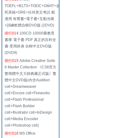
TOEFL+IELTS+TOEIC+GMAT+全
民英檢+GRE+任何英文考試 都
適用 有聲書+電子書+互動光碟
+訓練軟體合輯DVD版 (2DVD)
排行014
100CD·10000冊教育
書庫·電子書·PDF 真正的百科全
書·受用終身 合輯中文DVD版
(DVD9)
排行015
Adobe Creative Suite
6 Master Collection 《CS6官方
繁簡體中文大師典藏正式版》繁
體中文DVD版(內含Audition
cs6+Dreamweaver
cs6+Encore cs6+Fireworks
cs6+Flash Professional
cs6+Flash Builder
cs6+Illustrator cs6+InDesign
cs6+Media Encoder
cs6+Photoshop cs6)
排行016
MS Office