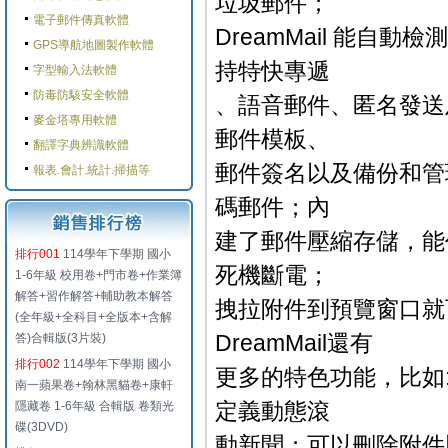
垃圾郵件；
電子郵件傳真軟體
DreamMail 能自動
GPS導航地圖製作軟體
持特快專遞
字型輸入法軟體
防毒防駭安全軟體
、語音郵件、匿名發送及群
麥金塔專用軟體
郵件模板、
翻譯字典辨識軟體
郵件簽名以及備份和管
報表.會計.統計.掃描等
碼郵件；內
建了郵件壓縮存儲，能
排行001
114學年下學期 國小
死機斷電；
1-6年級 校用卷+門市卷+作業簿
解答+習作解答+輔助教本解答
拽拉附件到預覽窗口就
(全年級+全科目+全版本+含解
DreamMail還有
答)合輯版(3片裝)
排行002
114學年下學期 國小
更多的特色功能，比如:
南一蘋果卷+翰林黑貓卷+康軒
定義動態滾
隱藏卷 1-6年級 合輯版 卷類光
碟(3DVD)
動新聞；可以刪除附件