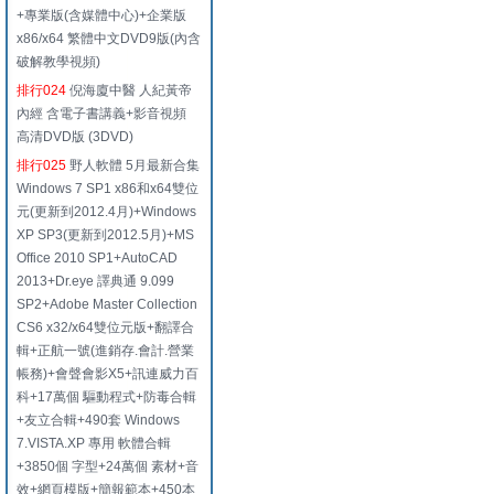
+專業版(含媒體中心)+企業版
x86/x64 繁體中文DVD9版(內含
破解教學視頻)
排行024
倪海廈中醫 人紀黃帝
內經 含電子書講義+影音視頻
高清DVD版 (3DVD)
排行025
野人軟體 5月最新合集
Windows 7 SP1 x86和x64雙位
元(更新到2012.4月)+Windows
XP SP3(更新到2012.5月)+MS
Office 2010 SP1+AutoCAD
2013+Dr.eye 譯典通 9.099
SP2+Adobe Master Collection
CS6 x32/x64雙位元版+翻譯合
輯+正航一號(進銷存.會計.營業
帳務)+會聲會影X5+訊連威力百
科+17萬個 驅動程式+防毒合輯
+友立合輯+490套 Windows
7.VISTA.XP 專用 軟體合輯
+3850個 字型+24萬個 素材+音
效+網頁模版+簡報範本+450本