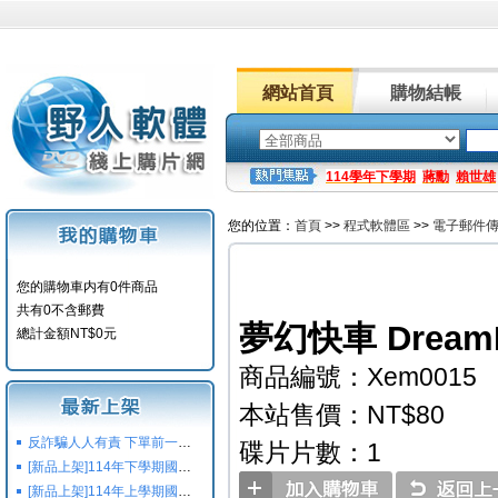
網站首頁
購物結帳
114學年下學期
蔣勳
賴世雄
您的位置：
首頁
>>
程式軟體區
>>
電子郵件
您的購物車内有0件商品
共有0不含郵費
夢幻快車 DreamM
總計金額NT$0元
商品編號：Xem0015
本站售價：NT$80
反詐騙人人有責 下單前一定要注意
碟片片數：1
[新品上架]114年下學期國小國中高中命題光碟,校用卷,習作
[新品上架]114年上學期國小國中高中命題光碟,校用卷,習作