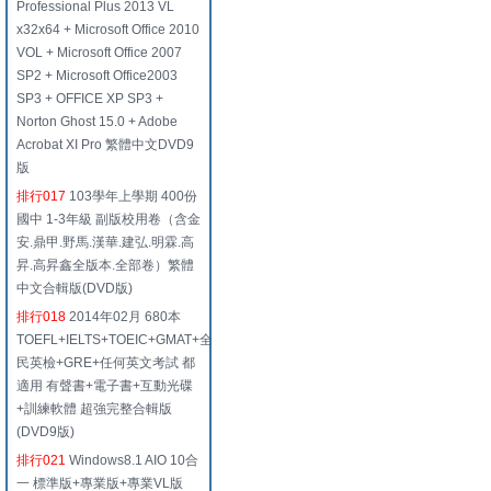
Professional Plus 2013 VL
x32x64 + Microsoft Office 2010
VOL + Microsoft Office 2007
SP2 + Microsoft Office2003
SP3 + OFFICE XP SP3 +
Norton Ghost 15.0 + Adobe
Acrobat XI Pro 繁體中文DVD9
版
排行017
103學年上學期 400份
國中 1-3年級 副版校用卷（含金
安.鼎甲.野馬.漢華.建弘.明霖.高
昇.高昇鑫全版本.全部卷）繁體
中文合輯版(DVD版)
排行018
2014年02月 680本
TOEFL+IELTS+TOEIC+GMAT+全
民英檢+GRE+任何英文考試 都
適用 有聲書+電子書+互動光碟
+訓練軟體 超強完整合輯版
(DVD9版)
排行021
Windows8.1 AIO 10合
一 標準版+專業版+專業VL版