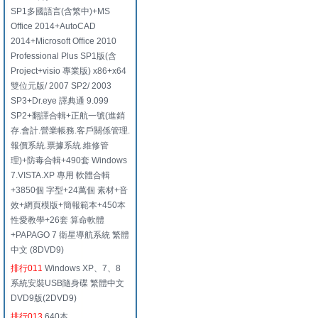
SP1多國語言(含繁中)+MS
Office 2014+AutoCAD
2014+Microsoft Office 2010
Professional Plus SP1版(含
Project+visio 專業版) x86+x64
雙位元版/ 2007 SP2/ 2003
SP3+Dr.eye 譯典通 9.099
SP2+翻譯合輯+正航一號(進銷
存.會計.營業帳務.客戶關係管理.
報價系統.票據系統.維修管
理)+防毒合輯+490套 Windows
7.VISTA.XP 專用 軟體合輯
+3850個 字型+24萬個 素材+音
效+網頁模版+簡報範本+450本
性愛教學+26套 算命軟體
+PAPAGO 7 衛星導航系統 繁體
中文 (8DVD9)
排行011
Windows XP、7、8
系統安裝USB隨身碟 繁體中文
DVD9版(2DVD9)
排行013
640本