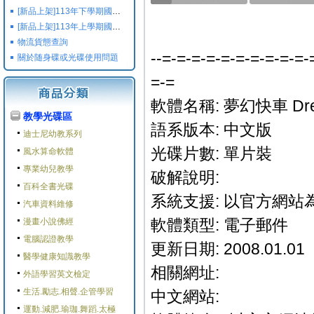
[新品上架]113年下學期國小國中高中命題光碟,校用卷,習作
[新品上架]113年上學期國小國中高中命題光碟,校用卷,習作
物流貨態查詢
--=-=-=-=-=-=-=-=-=-=-
關於随身碟或光碟使用問題
=-=
軟體名稱: 夢幻快車 Dream
教學光碟區
語系版本: 中文版
迪士尼幼教系列
光碟片數: 單片裝
風水算命軟體
專業幼兒教學
破解說明:
百科全書光碟
系統支援: 以官方網站
汽車資料維修
軟體類型: 電子郵件
漫畫小說佛經
電腦認證教學
更新日期: 2008.01.01
醫學健康知識教學
相關網址:
外語學習英文檢定
生活.勵志.相聲.企管學習
中文網站:
運動.減肥.瑜珈.舞蹈.太極