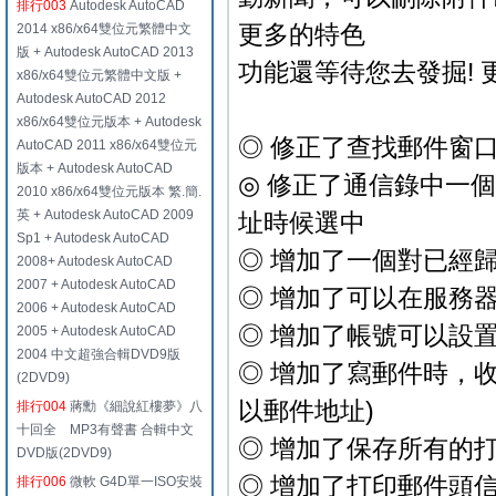
排行003
Autodesk AutoCAD
更多的特色
2014 x86/x64雙位元繁體中文
版 + Autodesk AutoCAD 2013
功能還等待您去發掘! 
x86/x64雙位元繁體中文版 +
Autodesk AutoCAD 2012
x86/x64雙位元版本 + Autodesk
◎ 修正了查找郵件窗
AutoCAD 2011 x86/x64雙位元
版本 + Autodesk AutoCAD
◎ 修正了通信錄中一
2010 x86/x64雙位元版本 繁.簡.
英 + Autodesk AutoCAD 2009
址時候選中
Sp1 + Autodesk AutoCAD
◎ 增加了一個對已經
2008+ Autodesk AutoCAD
2007 + Autodesk AutoCAD
◎ 增加了可以在服務
2006 + Autodesk AutoCAD
◎ 增加了帳號可以設
2005 + Autodesk AutoCAD
2004 中文超強合輯DVD9版
◎ 增加了寫郵件時，
(2DVD9)
以郵件地址)
排行004
蔣勳《細說紅樓夢》八
十回全 MP3有聲書 合輯中文
◎ 增加了保存所有的
DVD版(2DVD9)
◎ 增加了打印郵件頭
排行006
微軟 G4D單一ISO安裝