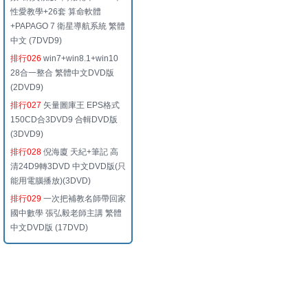
性愛教學+26套 算命軟體
+PAPAGO 7 衛星導航系統 繁體
中文 (7DVD9)
排行026
win7+win8.1+win10
28合一整合 繁體中文DVD版
(2DVD9)
排行027
矢量圖庫王 EPS格式
150CD合3DVD9 合輯DVD版
(3DVD9)
排行028
倪海廈 天紀+筆記 高
清24D9轉3DVD 中文DVD版(只
能用電腦播放)(3DVD)
排行029
一次把補教名師帶回家
國中數學 張弘毅老師主講 繁體
中文DVD版 (17DVD)