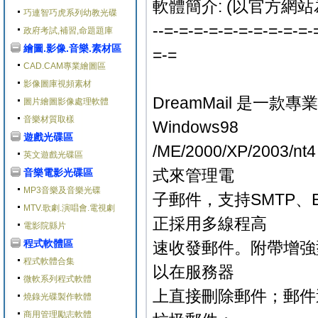
軟體簡介: (以官方網站
巧連智巧虎系列幼教光碟
--=-=-=-=-=-=-=-=-=-=-
政府考試,補習,命題題庫
繪圖.影像.音樂.素材區
=-=
CAD.CAM專業繪圖區
影像圖庫視頻素材
DreamMail 是
圖片繪圖影像處理軟體
音樂材質取樣
Windows98
遊戲光碟區
/ME/2000/XP/200
英文遊戲光碟區
式來管理電
音樂電影光碟區
MP3音樂及音樂光碟
子郵件，支持SMTP、ES
MTV.歌劇.演唱會.電視劇
正採用多線程高
電影院縣片
程式軟體區
速收發郵件。附帶增強
程式軟體合集
以在服務器
微軟系列程式軟體
上直接刪除郵件；郵件
燒錄光碟製作軟體
商用管理勵志軟體