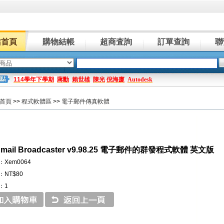
站首頁
購物結帳
超商査詢
訂單查詢
聯
114學年下學期
蔣勳
賴世雄
陳光
倪海廈
Autodesk
首頁
>>
程式軟體區
>>
電子郵件傳真軟體
 Email Broadcaster v9.98.25 電子郵件的群發程式軟體 英文版
Xem0064
NT$80
：1