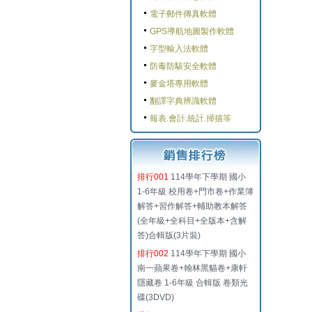
電子郵件傳真軟體
GPS導航地圖製作軟體
字型輸入法軟體
防毒防駭安全軟體
麥金塔專用軟體
翻譯字典辨識軟體
報表.會計.統計.掃描等
排行001
114學年下學期 國小
1-6年級 校用卷+門市卷+作業簿
解答+習作解答+輔助教本解答
(全年級+全科目+全版本+含解
答)合輯版(3片裝)
排行002
114學年下學期 國小
南一蘋果卷+翰林黑貓卷+康軒
隱藏卷 1-6年級 合輯版 卷類光
碟(3DVD)