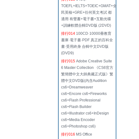
TOEFL+IELTS+TOEIC+GMAT+全
民英檢+GRE+任何英文考試 都
適用 有聲書+電子書+互動光碟
+訓練軟體合輯DVD版 (2DVD)
排行014
100CD·10000冊教育
書庫·電子書·PDF 真正的百科全
書·受用終身 合輯中文DVD版
(DVD9)
排行015
Adobe Creative Suite
6 Master Collection 《CS6官方
繁簡體中文大師典藏正式版》繁
體中文DVD版(內含Audition
cs6+Dreamweaver
cs6+Encore cs6+Fireworks
cs6+Flash Professional
cs6+Flash Builder
cs6+Illustrator cs6+InDesign
cs6+Media Encoder
cs6+Photoshop cs6)
排行016
MS Office