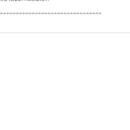
-=-=-=-=-=-=-=-=-=-=-=-=-=-=-=-=-=-=-=-=-=-=-=-=-=-=-=-=-=-=-=-=