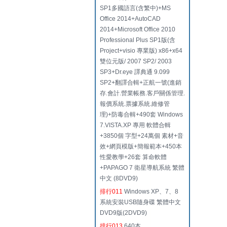
SP1多國語言(含繁中)+MS
Office 2014+AutoCAD
2014+Microsoft Office 2010
Professional Plus SP1版(含
Project+visio 專業版) x86+x64
雙位元版/ 2007 SP2/ 2003
SP3+Dr.eye 譯典通 9.099
SP2+翻譯合輯+正航一號(進銷
存.會計.營業帳務.客戶關係管理.
報價系統.票據系統.維修管
理)+防毒合輯+490套 Windows
7.VISTA.XP 專用 軟體合輯
+3850個 字型+24萬個 素材+音
效+網頁模版+簡報範本+450本
性愛教學+26套 算命軟體
+PAPAGO 7 衛星導航系統 繁體
中文 (8DVD9)
排行011
Windows XP、7、8
系統安裝USB隨身碟 繁體中文
DVD9版(2DVD9)
排行013
640本