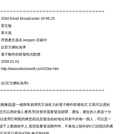
-=-=-=-=-=-=-=-=-=-=-=-=-=-=-=-=-=-=-=-=-=-=-=-=-=-=-=-=-=-=-=-=
bit Email Broadcaster v9.98.25
 英文版
 單片裝
 序號產生器在 keygen 目錄中
: 以官方網站為準
: 電子郵件的群發程式軟體
008.01.01
tp://www.electrasoft.com/32be.htm
 (以官方網站為準)
-=-=-=-=-=-=-=-=-=-=-=-=-=-=-=-=-=-=-=-=-=-=-=-=-=-=-=-=-=-=-=-=
電郵廣播器]是一個簡單易用而又強有力的電子郵件群發程式.它既可以用於
也可以用於個人應用.對於那些需要發送新聞，通知，廣告的人來說十分
可以使用它輕鬆的將您的訊息發送給給地址列表中的每一個人，可以是一
成千上萬個收件人.當您批量發送郵件時，不會加上額外的CC頭資訊和廣
.它也可以發送HTML格式的信件。