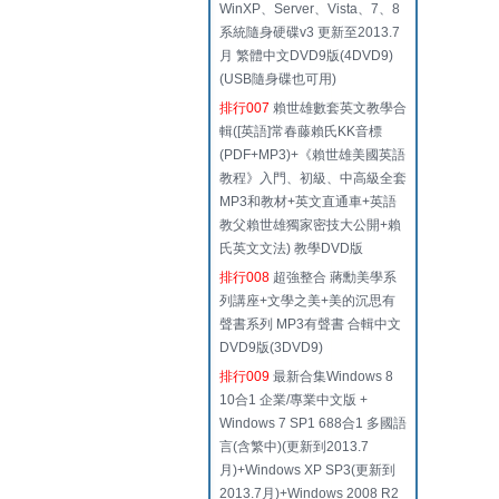
WinXP、Server、Vista、7、8
系統隨身硬碟v3 更新至2013.7
月 繁體中文DVD9版(4DVD9)
(USB隨身碟也可用)
排行007
賴世雄數套英文教學合
輯([英語]常春藤賴氏KK音標
(PDF+MP3)+《賴世雄美國英語
教程》入門、初級、中高級全套
MP3和教材+英文直通車+英語
教父賴世雄獨家密技大公開+賴
氏英文文法) 教學DVD版
排行008
超強整合 蔣勳美學系
列講座+文學之美+美的沉思有
聲書系列 MP3有聲書 合輯中文
DVD9版(3DVD9)
排行009
最新合集Windows 8
10合1 企業/專業中文版 +
Windows 7 SP1 688合1 多國語
言(含繁中)(更新到2013.7
月)+Windows XP SP3(更新到
2013.7月)+Windows 2008 R2