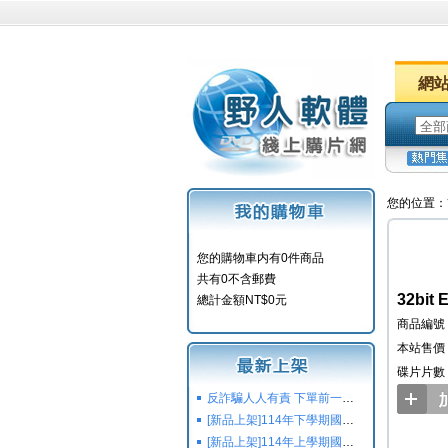
網
您的位置：
您的購物車内有0件商品
共有0不含郵費
32bit
總計金額NT$0元
商品編號：
本站售價：
碟片片數
反詐騙人人有責 下單前一定要注意
[新品上架]114年下學期國小國中高中命題光碟,校用卷,習作
[新品上架]114年上學期國小國中高中命題光碟,校用卷,習作