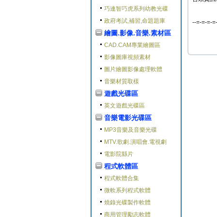
巧連智巧虎系列幼教光碟
政府考試,補習,命題題庫
--=-=-=-=
繪圖.影像.音樂.素材區
CAD.CAM專業繪圖區
影像圖庫視頻素材
圖片繪圖影像處理軟體
音樂材質取樣
遊戲光碟區
英文遊戲光碟區
音樂電影光碟區
MP3音樂及音樂光碟
MTV.歌劇.演唱會.電視劇
電影院縣片
程式軟體區
程式軟體合集
微軟系列程式軟體
燒錄光碟製作軟體
商用管理勵志軟體