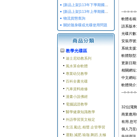
[新品上架]113年下學期國小國中高中命題光碟,校用卷,習作
[新品上架]113年上學期國小國中高中命題光碟,校用卷,習作
--=-=-=-=
物流貨態查詢
軟體名稱: 32
關於随身碟或光碟使用問題
語系版本:
光碟片數:
安裝序號:
系統支援
教學光碟區
軟體類型
迪士尼幼教系列
更新日期: 2
風水算命軟體
相關網址: ht
專業幼兒教學
中文網站:
百科全書光碟
軟體簡介:
汽車資料維修
--=-=-=-=
漫畫小說佛經
電腦認證教學
32位[
醫學健康知識教學
商業應用
外語學習英文檢定
有用.您
生活.勵志.相聲.企管學習
個人乃至
運動.減肥.瑜珈.舞蹈.太極
告頭資訊