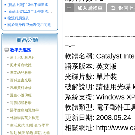
[新品上架]113年下學期國小國中高中命題光碟,校用卷,習作
[新品上架]113年上學期國小國中高中命題光碟,校用卷,習作
物流貨態查詢
關於随身碟或光碟使用問題
--=-=-=-=-=-=-=-=-=-=-
=-=
教學光碟區
軟體名稱: Catalyst Intern
迪士尼幼教系列
語系版本: 英文版
風水算命軟體
專業幼兒教學
光碟片數: 單片裝
百科全書光碟
破解說明: 請使用光碟 ke
汽車資料維修
漫畫小說佛經
系統支援: Windows XP/
電腦認證教學
軟體類型: 電子郵件工
醫學健康知識教學
更新日期: 2008.05.24
外語學習英文檢定
生活.勵志.相聲.企管學習
相關網址: http://www.cata
運動.減肥.瑜珈.舞蹈.太極