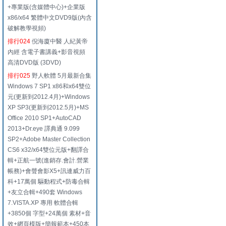
+專業版(含媒體中心)+企業版
x86/x64 繁體中文DVD9版(內含
破解教學視頻)
排行024
倪海廈中醫 人紀黃帝
內經 含電子書講義+影音視頻
高清DVD版 (3DVD)
排行025
野人軟體 5月最新合集
Windows 7 SP1 x86和x64雙位
元(更新到2012.4月)+Windows
XP SP3(更新到2012.5月)+MS
Office 2010 SP1+AutoCAD
2013+Dr.eye 譯典通 9.099
SP2+Adobe Master Collection
CS6 x32/x64雙位元版+翻譯合
輯+正航一號(進銷存.會計.營業
帳務)+會聲會影X5+訊連威力百
科+17萬個 驅動程式+防毒合輯
+友立合輯+490套 Windows
7.VISTA.XP 專用 軟體合輯
+3850個 字型+24萬個 素材+音
效+網頁模版+簡報範本+450本