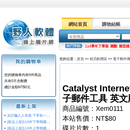
網站首頁
購物結帳
114學年下學期
蔣勳
賴世雄
您的位置：
首頁
>>
程式軟體區
>>
電子郵件
您的購物車内有0件商品
共有0不含郵費
Catalyst Intern
總計金額NT$0元
子郵件工具 英文
商品編號：Xem0111
反詐騙人人有責 下單前一定要注意
本站售價：NT$80
[新品上架]114年下學期國小國中高中命題光碟,校用卷,習作
碟片片數：1
[新品上架]114年上學期國小國中高中命題光碟,校用卷,習作