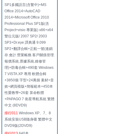
SP1多國語言(含繁中)+MS
Office 2014+AutoCAD
2014+Microsoft Office 2010
Professional Plus SP1版(含
Project+visio 專業版) x86+x64
雙位元版/ 2007 SP2/ 2003
SP3+Dr.eye 譯典通 9.099
SP2+翻譯合輯+正航一號(進銷
存.會計.營業帳務.客戶關係管理.
報價系統.票據系統.維修管
理)+防毒合輯+490套 Windows
7.VISTA.XP 專用 軟體合輯
+3850個 字型+24萬個 素材+音
效+網頁模版+簡報範本+450本
性愛教學+26套 算命軟體
+PAPAGO 7 衛星導航系統 繁體
中文 (8DVD9)
排行011
Windows XP、7、8
系統安裝USB隨身碟 繁體中文
DVD9版(2DVD9)
排行013
640本