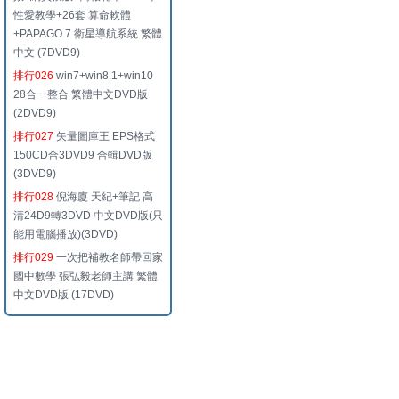
性愛教學+26套 算命軟體
+PAPAGO 7 衛星導航系統 繁體
中文 (7DVD9)
排行026
win7+win8.1+win10
28合一整合 繁體中文DVD版
(2DVD9)
排行027
矢量圖庫王 EPS格式
150CD合3DVD9 合輯DVD版
(3DVD9)
排行028
倪海廈 天紀+筆記 高
清24D9轉3DVD 中文DVD版(只
能用電腦播放)(3DVD)
排行029
一次把補教名師帶回家
國中數學 張弘毅老師主講 繁體
中文DVD版 (17DVD)