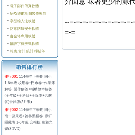
介面意 味著更少的源
電子郵件傳真軟體
GPS導航地圖製作軟體
--=-=-=-=-=-=-=-=-=-=-
字型輸入法軟體
防毒防駭安全軟體
=-=
麥金塔專用軟體
翻譯字典辨識軟體
報表.會計.統計.掃描等
排行001
114學年下學期 國小
1-6年級 校用卷+門市卷+作業簿
解答+習作解答+輔助教本解答
(全年級+全科目+全版本+含解
答)合輯版(3片裝)
排行002
114學年下學期 國小
南一蘋果卷+翰林黑貓卷+康軒
隱藏卷 1-6年級 合輯版 卷類光
碟(3DVD)