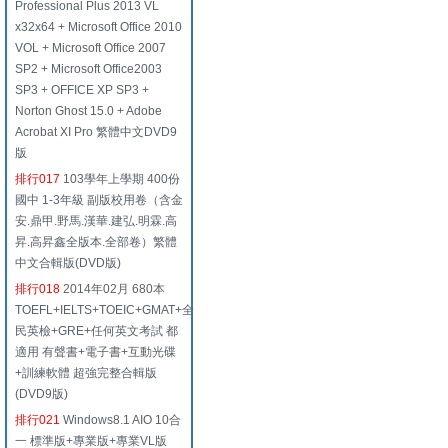
Professional Plus 2013 VL
x32x64 + Microsoft Office 2010
VOL + Microsoft Office 2007
SP2 + Microsoft Office2003
SP3 + OFFICE XP SP3 +
Norton Ghost 15.0 + Adobe
Acrobat XI Pro 繁體中文DVD9
版
排行017
103學年上學期 400份
國中 1-3年級 副版校用卷（含金
安.鼎甲.野馬.漢華.建弘.明霖.高
昇.高昇鑫全版本.全部卷）繁體
中文合輯版(DVD版)
排行018
2014年02月 680本
TOEFL+IELTS+TOEIC+GMAT+全
民英檢+GRE+任何英文考試 都
適用 有聲書+電子書+互動光碟
+訓練軟體 超強完整合輯版
(DVD9版)
排行021
Windows8.1 AIO 10合
一 標準版+專業版+專業VL版