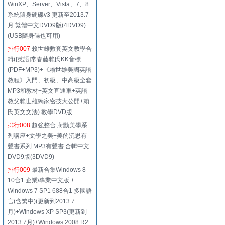
WinXP、Server、Vista、7、8
系統隨身硬碟v3 更新至2013.7
月 繁體中文DVD9版(4DVD9)
(USB隨身碟也可用)
排行007
賴世雄數套英文教學合
輯([英語]常春藤賴氏KK音標
(PDF+MP3)+《賴世雄美國英語
教程》入門、初級、中高級全套
MP3和教材+英文直通車+英語
教父賴世雄獨家密技大公開+賴
氏英文文法) 教學DVD版
排行008
超強整合 蔣勳美學系
列講座+文學之美+美的沉思有
聲書系列 MP3有聲書 合輯中文
DVD9版(3DVD9)
排行009
最新合集Windows 8
10合1 企業/專業中文版 +
Windows 7 SP1 688合1 多國語
言(含繁中)(更新到2013.7
月)+Windows XP SP3(更新到
2013.7月)+Windows 2008 R2