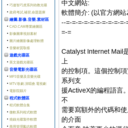
中文網站:
巧連智巧虎系列幼教光碟
軟體簡介: (以官方網站
政府考試,補習,命題題庫
繪圖.影像.音樂.素材區
--=-=-=-=-=-=-=-=-=-=-
CAD.CAM專業繪圖區
=-=
影像圖庫視頻素材
圖片繪圖影像處理軟體
音樂材質取樣
Catalyst Inter
遊戲光碟區
上
英文遊戲光碟區
音樂電影光碟區
的控制項。這個控制項
MP3音樂及音樂光碟
系列支
MTV.歌劇.演唱會.電視劇
援ActiveX的編程語言。 
電影院縣片
程式軟體區
不
程式軟體合集
需要寫額外的代碼和使
微軟系列程式軟體
的介面
燒錄光碟製作軟體
商用管理勵志軟體