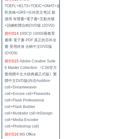
TOEFL+IELTS+TOEIC+GMAT+全
民英檢+GRE+任何英文考試 都
適用 有聲書+電子書+互動光碟
+訓練軟體合輯DVD版 (2DVD)
排行014
100CD·10000冊教育
書庫·電子書·PDF 真正的百科全
書·受用終身 合輯中文DVD版
(DVD9)
排行015
Adobe Creative Suite
6 Master Collection 《CS6官方
繁簡體中文大師典藏正式版》繁
體中文DVD版(內含Audition
cs6+Dreamweaver
cs6+Encore cs6+Fireworks
cs6+Flash Professional
cs6+Flash Builder
cs6+Illustrator cs6+InDesign
cs6+Media Encoder
cs6+Photoshop cs6)
排行016
MS Office