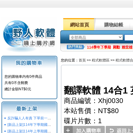
網站首頁
購物結帳
114學年下學期
蔣勳
賴世雄
您的位置：
首頁
>>
程式軟體區
>>
程式軟體
您的購物車内有0件商品
共有0不含郵費
翻譯軟體 14合1
總計金額NT$0元
商品編號：Xhj0030
本站售價：NT$80
反詐騙人人有責 下單前一定要注意
碟片片數：1
[新品上架]114年下學期國小國中高中命題光碟,校用卷,習作
[新品上架]114年上學期國小國中高中命題光碟,校用卷,習作