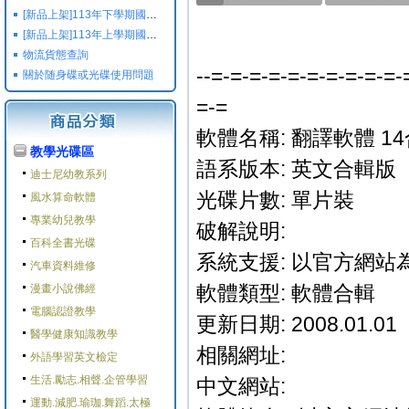
[新品上架]113年下學期國小國中高中命題光碟,校用卷,習作
[新品上架]113年上學期國小國中高中命題光碟,校用卷,習作
物流貨態查詢
--=-=-=-=-=-=-=-=-=-=-
關於随身碟或光碟使用問題
=-=
軟體名稱: 翻譯軟體 1
教學光碟區
語系版本: 英文合輯版
迪士尼幼教系列
光碟片數: 單片裝
風水算命軟體
專業幼兒教學
破解說明:
百科全書光碟
系統支援: 以官方網站
汽車資料維修
軟體類型: 軟體合輯
漫畫小說佛經
電腦認證教學
更新日期: 2008.01.01
醫學健康知識教學
相關網址:
外語學習英文檢定
生活.勵志.相聲.企管學習
中文網站:
運動.減肥.瑜珈.舞蹈.太極