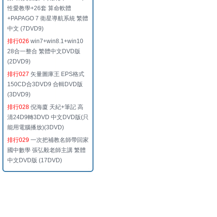
性愛教學+26套 算命軟體
+PAPAGO 7 衛星導航系統 繁體
中文 (7DVD9)
排行026
win7+win8.1+win10
28合一整合 繁體中文DVD版
(2DVD9)
排行027
矢量圖庫王 EPS格式
150CD合3DVD9 合輯DVD版
(3DVD9)
排行028
倪海廈 天紀+筆記 高
清24D9轉3DVD 中文DVD版(只
能用電腦播放)(3DVD)
排行029
一次把補教名師帶回家
國中數學 張弘毅老師主講 繁體
中文DVD版 (17DVD)