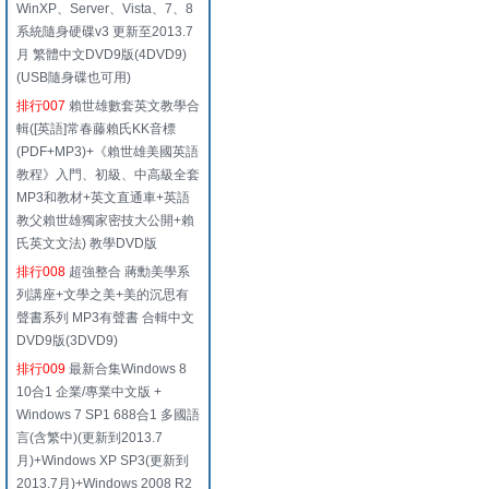
WinXP、Server、Vista、7、8
系統隨身硬碟v3 更新至2013.7
月 繁體中文DVD9版(4DVD9)
(USB隨身碟也可用)
排行007
賴世雄數套英文教學合
輯([英語]常春藤賴氏KK音標
(PDF+MP3)+《賴世雄美國英語
教程》入門、初級、中高級全套
MP3和教材+英文直通車+英語
教父賴世雄獨家密技大公開+賴
氏英文文法) 教學DVD版
排行008
超強整合 蔣勳美學系
列講座+文學之美+美的沉思有
聲書系列 MP3有聲書 合輯中文
DVD9版(3DVD9)
排行009
最新合集Windows 8
10合1 企業/專業中文版 +
Windows 7 SP1 688合1 多國語
言(含繁中)(更新到2013.7
月)+Windows XP SP3(更新到
2013.7月)+Windows 2008 R2