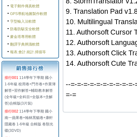
8. StormTranslator v1.
電子郵件傳真軟體
9. Translation Pad v1.
GPS導航地圖製作軟體
10. Multilingual Transl
字型輸入法軟體
防毒防駭安全軟體
11. Authorsoft Cursor 
麥金塔專用軟體
12. Authorsoft Langua
翻譯字典辨識軟體
13. Authorsoft Click Tr
報表.會計.統計.掃描等
14. Authorsoft Cute Tr
排行001
114學年下學期 國小
--=-=-=-=-=-=-=-=-=-=-
1-6年級 校用卷+門市卷+作業簿
解答+習作解答+輔助教本解答
=-=
(全年級+全科目+全版本+含解
答)合輯版(3片裝)
排行002
114學年下學期 國小
南一蘋果卷+翰林黑貓卷+康軒
隱藏卷 1-6年級 合輯版 卷類光
碟(3DVD)