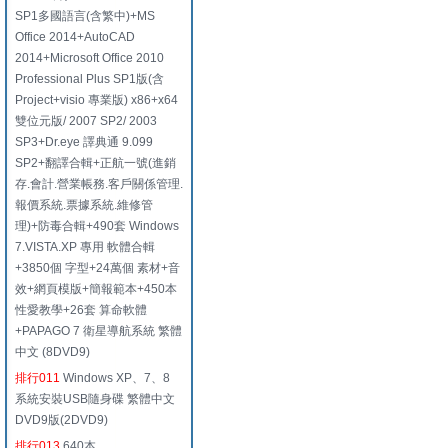
SP1多國語言(含繁中)+MS
Office 2014+AutoCAD
2014+Microsoft Office 2010
Professional Plus SP1版(含
Project+visio 專業版) x86+x64
雙位元版/ 2007 SP2/ 2003
SP3+Dr.eye 譯典通 9.099
SP2+翻譯合輯+正航一號(進銷
存.會計.營業帳務.客戶關係管理.
報價系統.票據系統.維修管
理)+防毒合輯+490套 Windows
7.VISTA.XP 專用 軟體合輯
+3850個 字型+24萬個 素材+音
效+網頁模版+簡報範本+450本
性愛教學+26套 算命軟體
+PAPAGO 7 衛星導航系統 繁體
中文 (8DVD9)
排行011
Windows XP、7、8
系統安裝USB隨身碟 繁體中文
DVD9版(2DVD9)
排行013
640本