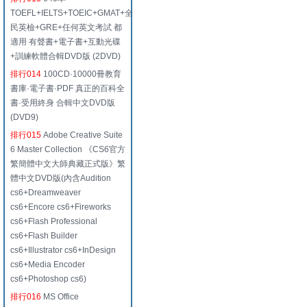
TOEFL+IELTS+TOEIC+GMAT+全
民英檢+GRE+任何英文考試 都
適用 有聲書+電子書+互動光碟
+訓練軟體合輯DVD版 (2DVD)
排行014
100CD·10000冊教育
書庫·電子書·PDF 真正的百科全
書·受用終身 合輯中文DVD版
(DVD9)
排行015
Adobe Creative Suite
6 Master Collection 《CS6官方
繁簡體中文大師典藏正式版》繁
體中文DVD版(內含Audition
cs6+Dreamweaver
cs6+Encore cs6+Fireworks
cs6+Flash Professional
cs6+Flash Builder
cs6+Illustrator cs6+InDesign
cs6+Media Encoder
cs6+Photoshop cs6)
排行016
MS Office