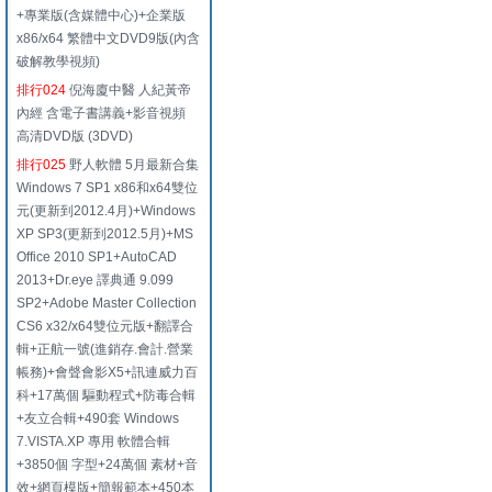
+專業版(含媒體中心)+企業版
x86/x64 繁體中文DVD9版(內含
破解教學視頻)
排行024
倪海廈中醫 人紀黃帝
內經 含電子書講義+影音視頻
高清DVD版 (3DVD)
排行025
野人軟體 5月最新合集
Windows 7 SP1 x86和x64雙位
元(更新到2012.4月)+Windows
XP SP3(更新到2012.5月)+MS
Office 2010 SP1+AutoCAD
2013+Dr.eye 譯典通 9.099
SP2+Adobe Master Collection
CS6 x32/x64雙位元版+翻譯合
輯+正航一號(進銷存.會計.營業
帳務)+會聲會影X5+訊連威力百
科+17萬個 驅動程式+防毒合輯
+友立合輯+490套 Windows
7.VISTA.XP 專用 軟體合輯
+3850個 字型+24萬個 素材+音
效+網頁模版+簡報範本+450本