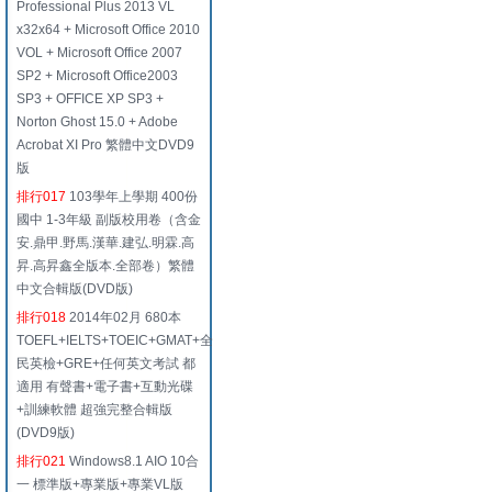
Professional Plus 2013 VL
x32x64 + Microsoft Office 2010
VOL + Microsoft Office 2007
SP2 + Microsoft Office2003
SP3 + OFFICE XP SP3 +
Norton Ghost 15.0 + Adobe
Acrobat XI Pro 繁體中文DVD9
版
排行017
103學年上學期 400份
國中 1-3年級 副版校用卷（含金
安.鼎甲.野馬.漢華.建弘.明霖.高
昇.高昇鑫全版本.全部卷）繁體
中文合輯版(DVD版)
排行018
2014年02月 680本
TOEFL+IELTS+TOEIC+GMAT+全
民英檢+GRE+任何英文考試 都
適用 有聲書+電子書+互動光碟
+訓練軟體 超強完整合輯版
(DVD9版)
排行021
Windows8.1 AIO 10合
一 標準版+專業版+專業VL版