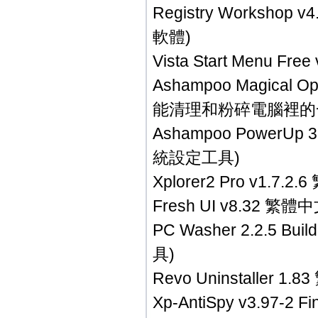
Registry Works
軟體)
Vista Start Men
Ashampoo Magica
能清理和粉碎電腦裡的
Ashampoo Power
統設定工具)
Xplorer2 Pro v1
Fresh UI v8.3
PC Washer 2.2.5
具)
Revo Uninstall
Xp-AntiSpy v3.9