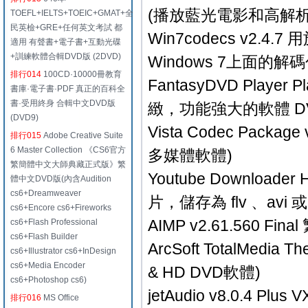
(播放藍光電影和高解
TOEFL+IELTS+TOEIC+GMAT+全
民英檢+GRE+任何英文考試 都
Win7codecs v2.4
適用 有聲書+電子書+互動光碟
+訓練軟體合輯DVD版 (2DVD)
Windows 7上面的解碼
排行014
100CD·10000冊教育
FantasyDVD Player
書庫·電子書·PDF 真正的百科全
書·受用終身 合輯中文DVD版
緻，功能強大的軟體 D
(DVD9)
Vista Codec Pac
排行015
Adobe Creative Suite
6 Master Collection 《CS6官方
多媒體軟體)
繁簡體中文大師典藏正式版》繁
Youtube Download
體中文DVD版(內含Audition
cs6+Dreamweaver
片，儲存為 flv 、avi
cs6+Encore cs6+Fireworks
AIMP v2.61.560 
cs6+Flash Professional
cs6+Flash Builder
ArcSoft TotalMedia
cs6+Illustrator cs6+InDesign
cs6+Media Encoder
& HD DVD軟體)
cs6+Photoshop cs6)
jetAudio v8.0.4
排行016
MS Office