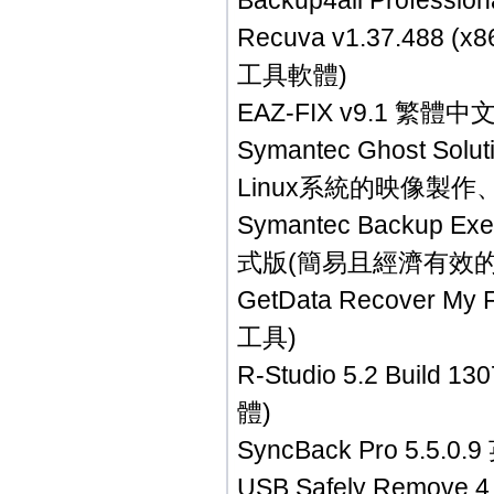
Backup4all Profe
Recuva v1.37.48
工具軟體)
EAZ-FIX v9.1 繁
Symantec Ghost So
Linux系統的映像製
Symantec Backup Ex
式版(簡易且經濟有效
GetData Recover My
工具)
R-Studio 5.2 Buil
體)
SyncBack Pro 5
USB Safely Remov