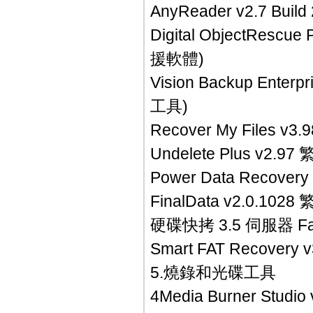
AnyReader v2.7 
Digital ObjectRes
援軟體)
Vision Backup En
工具)
Recover My Files
Undelete Plus v
Power Data Reco
FinalData v2.0.
硬碟快拷 3.5 伺服器 F
Smart FAT Recov
5.燒錄和光碟工具
4Media Burner St