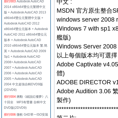
中文 :
排行003
Autodesk AutoCAD
2014 x86/x64雙位元繁體中文
MSDN 官方原生整合SP1
版 + Autodesk AutoCAD 2013
x86/x64雙位元繁體中文版 +
windows server 200
Autodesk AutoCAD 2012
Windows 7 with 
x86/x64雙位元版本 + Autodesk
AutoCAD 2011 x86/x64雙位元
艦版)
版本 + Autodesk AutoCAD
Windows Server 2
2010 x86/x64雙位元版本 繁.簡.
英 + Autodesk AutoCAD 2009
以上每個版本均可選擇 
Sp1 + Autodesk AutoCAD
2008+ Autodesk AutoCAD
Adobe Captivat
2007 + Autodesk AutoCAD
體)
2006 + Autodesk AutoCAD
2005 + Autodesk AutoCAD
ADOBE DIRECTOR 
2004 中文超強合輯DVD9版
Adobe Audition
(2DVD9)
排行004
蔣勳《細說紅樓夢》八
製作)
十回全 MP3有聲書 合輯中文
*************************
DVD版(2DVD9)
排行006
微軟 G4D單一ISO安裝