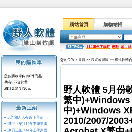
網站首頁
購物結帳
114學年下學期
蔣勳
賴世雄
您的位置：
首頁
>>
程式軟體區
>>
程式軟體
您的購物車内有0件商品
共有0不含郵費
野人軟體 5月份軟體
總計金額NT$0元
繁中)+Windows
中)+Windows X
反詐騙人人有責 下單前一定要注意
2010/2007/20
[新品上架]114年下學期國小國中高中命題光碟,校用卷,習作
Acrobat X繁中+D
[新品上架]114年上學期國小國中高中命題光碟,校用卷,習作