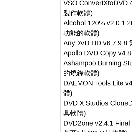
VSO ConvertXtoD
製作軟體)
Alcohol 120% v
功能的軟體)
AnyDVD HD v6.7
Apollo DVD Copy
Ashampoo Burning 
的燒錄軟體)
DAEMON Tools Li
體)
DVD X Studios C
具軟體)
DVD2one v2.4.1