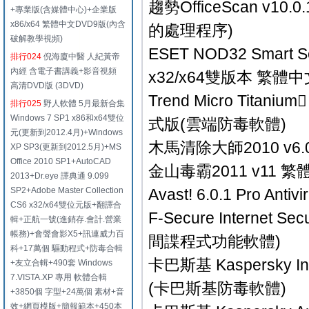
趨勢OfficeScan v
+專業版(含媒體中心)+企業版
x86/x64 繁體中文DVD9版(內含
的處理程序)
破解教學視頻)
ESET NOD32 Smart Se
排行024
倪海廈中醫 人紀黃帝
內經 含電子書講義+影音視頻
x32/x64雙版本 繁
高清DVD版 (3DVD)
Trend Micro Titaniu
排行025
野人軟體 5月最新合集
Windows 7 SP1 x86和x64雙位
式版(雲端防毒軟體)
元(更新到2012.4月)+Windows
木馬清除大師2010 v6.0
XP SP3(更新到2012.5月)+MS
Office 2010 SP1+AutoCAD
金山毒霸2011 v11
2013+Dr.eye 譯典通 9.099
SP2+Adobe Master Collection
Avast! 6.0.1 Pro
CS6 x32/x64雙位元版+翻譯合
F-Secure Internet
輯+正航一號(進銷存.會計.營業
帳務)+會聲會影X5+訊連威力百
間諜程式功能軟體)
科+17萬個 驅動程式+防毒合輯
卡巴斯基 Kaspersky Int
+友立合輯+490套 Windows
7.VISTA.XP 專用 軟體合輯
(卡巴斯基防毒軟體)
+3850個 字型+24萬個 素材+音
效+網頁模版+簡報範本+450本