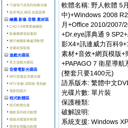
軟體名稱: 野人軟體 5月
巧連智巧虎系列幼教光碟
政府考試,補習,命題題庫
中)+Windows 2008
繪圖.影像.音樂.素材區
月+Office 2010/2007
CAD.CAM專業繪圖區
+Dr.eye譯典通 9 SP2+Ad
影像圖庫視頻素材
圖片繪圖影像處理軟體
影X4+訊連威力百科9+
音樂材質取樣
素材+音效+網頁模版+簡
遊戲光碟區
+PAPAGO 7 衛星導
英文遊戲光碟區
音樂電影光碟區
(整套只要1400元)
MP3音樂及音樂光碟
語系版本: 繁體中文DV
MTV.歌劇.演唱會.電視劇
電影院縣片
光碟片數: 單片裝
程式軟體區
保護種類:
程式軟體合集
破解說明:
微軟系列程式軟體
燒錄光碟製作軟體
系統支援: Windows XP/
商用管理勵志軟體