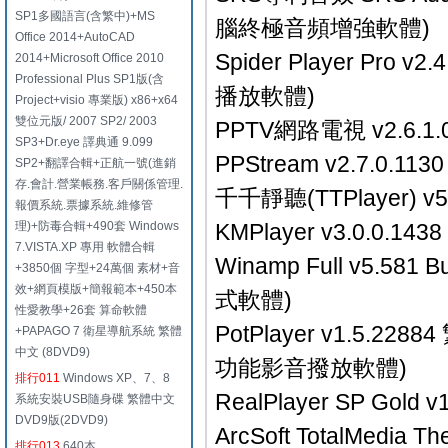
SP1多國語言(含繁中)+MS
腦終極音頻增強軟體)
Office 2014+AutoCAD
Spider Player 
2014+Microsoft Office 2010
Professional Plus SP1版(含
播放軟體)
Project+visio 專業版) x86+x64
雙位元版/ 2007 SP2/ 2003
PPTV網路電視 v2.6.
SP3+Dr.eye 譯典通 9.099
PPStream v2.7.0
SP2+翻譯合輯+正航一號(進銷
存.會計.營業帳務.客戶關係管理.
千千靜聽(TTPlayer) 
報價系統.票據系統.維修管
理)+防毒合輯+490套 Windows
KMPlayer v3.0.0.
7.VISTA.XP 專用 軟體合輯
Winamp Full v5.
+3850個 字型+24萬個 素材+音
效+網頁模版+簡報範本+450本
式軟體)
性愛教學+26套 算命軟體
PotPlayer v1.5
+PAPAGO 7 衛星導航系統 繁體
中文 (8DVD9)
功能影音撥放軟體)
排行011
Windows XP、7、8
RealPlayer SP Go
系統安裝USB隨身碟 繁體中文
DVD9版(2DVD9)
ArcSoft TotalMedia 
排行013
640本