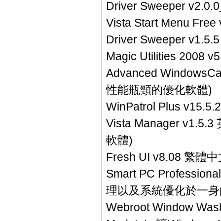
Driver Sweeper 
Vista Start Men
Driver Sweeper
Magic Utilities 
Advanced Windows
性能瓶頸的優化軟體)
WinPatrol Plus 
Vista Manager
軟體)
Fresh UI v8.08
Smart PC Profe
理以及系統優化於一身
Webroot Window 