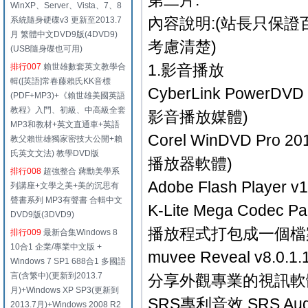
第二片:
WinXP、Server、Vista、7、8
內容說明:(站長只保證
系統隨身硬碟v3 更新至2013.7
月 繁體中文DVD9版(4DVD9)
考慮清楚)
(USB隨身碟也可用)
1.影音播放
排行007
賴世雄數套英文教學合
輯([英語]常春藤賴氏KK音標
CyberLink PowerD
(PDF+MP3)+《賴世雄美國英語
教程》入門、初級、中高級全套
影音播放媒體)
MP3和教材+英文直通車+英語
Corel WinDVD Pro
教父賴世雄獨家密技大公開+賴
氏英文文法) 教學DVD版
播放器軟體)
排行008
超強整合 蔣勳美學系
Adobe Flash Play
列講座+文學之美+美的沉思有
聲書系列 MP3有聲書 合輯中文
K-Lite Mega Cod
DVD9版(3DVD9)
播放程式打包成一個檔
排行009
最新合集Windows 8
10合1 企業/專業中文版 +
muvee Reveal v8.
Windows 7 SP1 688合1 多國語
言(含繁中)(更新到2013.7
分享外觀專業的視訊軟
月)+Windows XP SP3(更新到
SRS專利音效 SRS Aud
2013.7月)+Windows 2008 R2