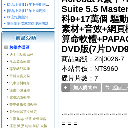
[新品上架]113年下學期國小國中高中命題光碟,校用卷,習作
Suite 5.5 Ma
[新品上架]113年上學期國小國中高中命題光碟,校用卷,習作
科9+17萬個 驅
物流貨態查詢
關於随身碟或光碟使用問題
素材+音效+網頁模
算命軟體+PAPA
DVD版(7片DVD9
教學光碟區
迪士尼幼教系列
商品編號：Zhj0026-7
風水算命軟體
本站售價：NT$960
專業幼兒教學
百科全書光碟
碟片片數：7
汽車資料維修
漫畫小說佛經
電腦認證教學
醫學健康知識教學
外語學習英文檢定
-=-=-=-=-=-=-=-=-=-=-=
生活.勵志.相聲.企管學習
=-=-=
運動.減肥.瑜珈.舞蹈.太極