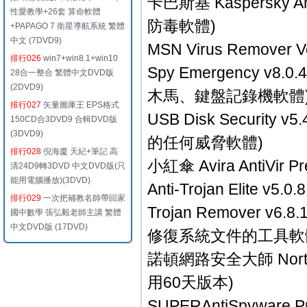
卡巴斯基 Kaspersky A
性愛教學+26套 算命軟體
防毒軟體)
+PAPAGO 7 衛星導航系統 繁體
中文 (7DVD9)
MSN Virus Remove
排行026
win7+win8.1+win10
Spy Emergency 
28合一整合 繁體中文DVD版
(2DVD9)
木馬、鍵盤記錄機軟體
排行027
矢量圖庫王 EPS格式
USB Disk Securit
150CD合3DVD9 合輯DVD版
(3DVD9)
的任何威脅軟體)
排行028
倪海廈 天紀+筆記 高
小紅傘 Avira AntiVi
清24D9轉3DVD 中文DVD版(只
能用電腦播放)(3DVD)
Anti-Trojan Elit
排行029
一次把補教名師帶回家
Trojan Remover
國中數學 張弘毅老師主講 繁體
中文DVD版 (17DVD)
修復系統文件的工具軟
諾頓網路安全大師 Norton
用60天版本)
SUPERAntiSpyware 