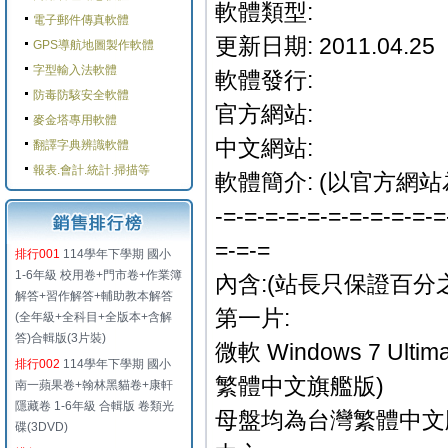
軟體類型:
電子郵件傳真軟體
更新日期: 2011.04.25
GPS導航地圖製作軟體
字型輸入法軟體
軟體發行:
防毒防駭安全軟體
官方網站:
麥金塔專用軟體
中文網站:
翻譯字典辨識軟體
報表.會計.統計.掃描等
軟體簡介: (以官方網站
-=-=-=-=-=-=-=-=-=-=-=
=-=-=
排行001
114學年下學期 國小
1-6年級 校用卷+門市卷+作業簿
內含:(站長只保證百分
解答+習作解答+輔助教本解答
第一片:
(全年級+全科目+全版本+含解
答)合輯版(3片裝)
微軟 Windows 7 Ultim
排行002
114學年下學期 國小
繁體中文旗艦版)
南一蘋果卷+翰林黑貓卷+康軒
隱藏卷 1-6年級 合輯版 卷類光
母盤均為台灣繁體中文
碟(3DVD)