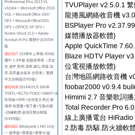
Professional Plus 2013 VL
TVUPlayer v2.5.
x32x64 + Microsoft Office 2010
龍捲風網絡收音機 v3.
VOL + Microsoft Office 2007
SP2 + Microsoft Office2003
BSPlayer Pro v2.3
SP3 + OFFICE XP SP3 +
Norton Ghost 15.0 + Adobe
媒體播放器軟體)
Acrobat XI Pro 繁體中文DVD9
Apple QuickTime
版
排行017
103學年上學期 400份
Blaze HDTV Pla
國中 1-3年級 副版校用卷（含金
位電視播放軟體)
安.鼎甲.野馬.漢華.建弘.明霖.高
昇.高昇鑫全版本.全部卷）繁體
台灣地區網路收音機 v0
中文合輯版(DVD版)
foobar2000 v0.9.
排行018
2014年02月 680本
TOEFL+IELTS+TOEIC+GMAT+全
Himimi 2.7 音樂
民英檢+GRE+任何英文考試 都
Total Recorder P
適用 有聲書+電子書+互動光碟
+訓練軟體 超強完整合輯版
線上廣播電台 HiRadi
(DVD9版)
2.防毒.防駭.防火牆軟
排行021
Windows8.1 AIO 10合
一 標準版+專業版+專業VL版