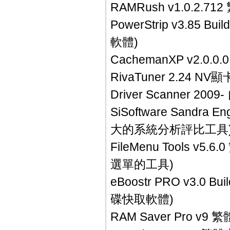
RAMRush v1.0.
PowerStrip v3.8
軟體)
CachemanXP v2.
RivaTuner 2.24
Driver Scanner 
SiSoftware Sandra
大的系統分析評比工具
FileMenu Tools
選單的工具)
eBoostr PRO v3.0
碟快取軟體)
RAM Saver Pro 