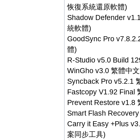
恢復系統還原軟體)
Shadow Defende
統軟體)
GoodSync Pro 
體)
R-Studio v5.0 B
WinGho v3.0 繁
Syncback Pro v
Fastcopy V1.92 
Prevent Restor
Smart Flash Rec
Carry it Easy +
案同步工具)