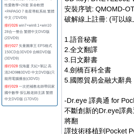
性愛教學+26套 算命軟體
安裝序號: QMOMD-OT
+PAPAGO 7 衛星導航系統 繁體
破解線上註冊: (可以
中文 (7DVD9)
排行026
win7+win8.1+win10
28合一整合 繁體中文DVD版
1.語音秘書
(2DVD9)
排行027
矢量圖庫王 EPS格式
2.全文翻譯
150CD合3DVD9 合輯DVD版
3.日文辭書
(3DVD9)
排行028
倪海廈 天紀+筆記 高
4.劍橋百科全書
清24D9轉3DVD 中文DVD版(只
5.國際貿易金融大辭典
能用電腦播放)(3DVD)
排行029
一次把補教名師帶回家
國中數學 張弘毅老師主講 繁體
-Dr.eye 譯典通 for P
中文DVD版 (17DVD)
不斷創新的Dr.eye
將翻
譯技術移植到Pocke