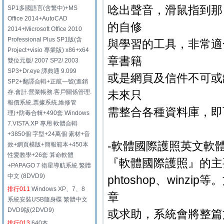
唸出聲音，滑鼠指到那
SP1多國語言(含繁中)+MS
Office 2014+AutoCAD
的自修
2014+Microsoft Office 2010
Professional Plus SP1版(含
與學習的工具，非常適
Project+visio 專業版) x86+x64
章書籍
雙位元版/ 2007 SP2/ 2003
SP3+Dr.eye 譯典通 9.099
或是網頁及信件不可或
SP2+翻譯合輯+正航一號(進銷
存.會計.營業帳務.客戶關係管理.
未來只
報價系統.票據系統.維修管
需整合各種資料庫，即
理)+防毒合輯+490套 Windows
7.VISTA.XP 專用 軟體合輯
+3850個 字型+24萬個 素材+音
-軟體國際護照英文軟
效+網頁模版+簡報範本+450本
性愛教學+26套 算命軟體
『軟體國際護照』的主
+PAPAGO 7 衛星導航系統 繁體
中文 (8DVD9)
phtoshop、win
排行011
Windows XP、7、8
章
系統安裝USB隨身碟 繁體中文
DVD9版(2DVD9)
或求助，系統會將整篇
排行013
640本