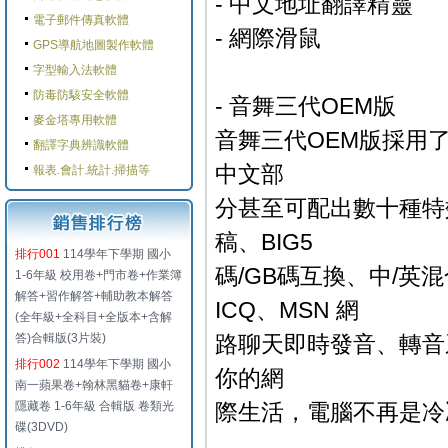
- 中文地址翻譯精靈
電子郵件傳真軟體
- 網際滑鼠
GPS導航地圖製作軟體
字型輸入法軟體
防毒防駭安全軟體
- 音舞三代OEM版
麥金塔專用軟體
音舞三代OEM版採用
翻譯字典辨識軟體
中文部
報表.會計.統計.掃描等
分甚至可配出數十種特
稿、BIG5
排行001
114學年下學期 國小
碼/GB碼互換、中/英
1-6年級 校用卷+門市卷+作業簿
解答+習作解答+輔助教本解答
ICQ、MSN 網
(全年級+全科目+全版本+含解
答)合輯版(3片裝)
路聊天即時發音、轉音
排行002
114學年下學期 國小
你的網
南一蘋果卷+翰林黑貓卷+康軒
隱藏卷 1-6年級 合輯版 卷類光
際生活，電腦不再是冷
碟(3DVD)