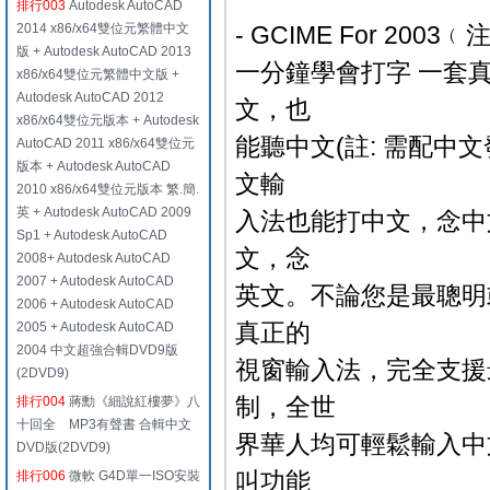
排行003
Autodesk AutoCAD
2014 x86/x64雙位元繁體中文
- GCIME For 20
版 + Autodesk AutoCAD 2013
一分鐘學會打字 一套
x86/x64雙位元繁體中文版 +
Autodesk AutoCAD 2012
文，也
x86/x64雙位元版本 + Autodesk
能聽中文(註: 需配中
AutoCAD 2011 x86/x64雙位元
版本 + Autodesk AutoCAD
文輸
2010 x86/x64雙位元版本 繁.簡.
英 + Autodesk AutoCAD 2009
入法也能打中文，念中
Sp1 + Autodesk AutoCAD
文，念
2008+ Autodesk AutoCAD
2007 + Autodesk AutoCAD
英文。不論您是最聰明
2006 + Autodesk AutoCAD
真正的
2005 + Autodesk AutoCAD
2004 中文超強合輯DVD9版
視窗輸入法，完全支援最
(2DVD9)
制，全世
排行004
蔣勳《細說紅樓夢》八
十回全 MP3有聲書 合輯中文
界華人均可輕鬆輸入中文。
DVD版(2DVD9)
叫功能
排行006
微軟 G4D單一ISO安裝