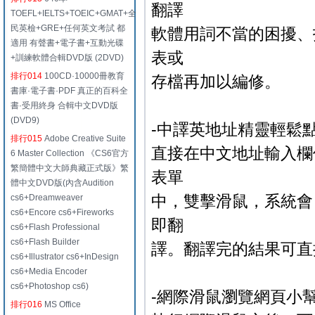
翻譯
TOEFL+IELTS+TOEIC+GMAT+全
民英檢+GRE+任何英文考試 都
軟體用詞不當的困擾、
適用 有聲書+電子書+互動光碟
表或
+訓練軟體合輯DVD版 (2DVD)
排行014
100CD·10000冊教育
存檔再加以編修。
書庫·電子書·PDF 真正的百科全
書·受用終身 合輯中文DVD版
(DVD9)
-中譯英地址精靈輕鬆
排行015
Adobe Creative Suite
直接在中文地址輸入欄
6 Master Collection 《CS6官方
繁簡體中文大師典藏正式版》繁
表單
體中文DVD版(內含Audition
中，雙擊滑鼠，系統會
cs6+Dreamweaver
cs6+Encore cs6+Fireworks
即翻
cs6+Flash Professional
cs6+Flash Builder
譯。翻譯完的結果可直
cs6+Illustrator cs6+InDesign
cs6+Media Encoder
cs6+Photoshop cs6)
-網際滑鼠瀏覽網頁小
排行016
MS Office