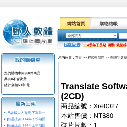
網站首頁
購物結帳
114學年下學期
蔣勳
賴世雄
您的位置：
首頁
>>
程式軟體區
>>
翻譯字典
您的購物車内有0件商品
共有0不含郵費
Translate S
總計金額NT$0元
(2CD)
商品編號：Xre0027
反詐騙人人有責 下單前一定要注意
本站售價：NT$80
[新品上架]114年下學期國小國中高中命題光碟,校用卷,習作
碟片片數：1
[新品上架]114年上學期國小國中高中命題光碟,校用卷,習作