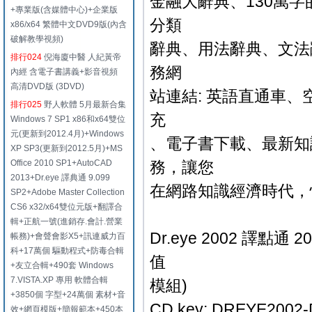
金融大辭典、130萬
+專業版(含媒體中心)+企業版
分類
x86/x64 繁體中文DVD9版(內含
破解教學視頻)
辭典、用法辭典、文法
排行024
倪海廈中醫 人紀黃帝
務網
內經 含電子書講義+影音視頻
高清DVD版 (3DVD)
站連結: 英語直通車、
排行025
野人軟體 5月最新合集
充
Windows 7 SP1 x86和x64雙位
元(更新到2012.4月)+Windows
、電子書下載、最新知
XP SP3(更新到2012.5月)+MS
Office 2010 SP1+AutoCAD
務，讓您
2013+Dr.eye 譯典通 9.099
在網路知識經濟時代，
SP2+Adobe Master Collection
CS6 x32/x64雙位元版+翻譯合
輯+正航一號(進銷存.會計.營業
Dr.eye 2002 譯點
帳務)+會聲會影X5+訊連威力百
科+17萬個 驅動程式+防毒合輯
值
+友立合輯+490套 Windows
7.VISTA.XP 專用 軟體合輯
模組)
+3850個 字型+24萬個 素材+音
CD key: DREYE2002
效+網頁模版+簡報範本+450本