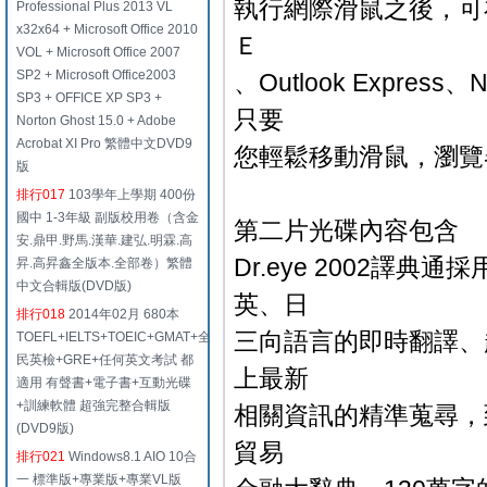
執行網際滑鼠之後，可
Professional Plus 2013 VL
x32x64 + Microsoft Office 2010
Ｅ
VOL + Microsoft Office 2007
SP2 + Microsoft Office2003
、Outlook Expr
SP3 + OFFICE XP SP3 +
只要
Norton Ghost 15.0 + Adobe
Acrobat XI Pro 繁體中文DVD9
您輕鬆移動滑鼠，瀏覽
版
排行017
103學年上學期 400份
國中 1-3年級 副版校用卷（含金
第二片光碟內容包含
安.鼎甲.野馬.漢華.建弘.明霖.高
Dr.eye 2002
昇.高昇鑫全版本.全部卷）繁體
中文合輯版(DVD版)
英、日
排行018
2014年02月 680本
三向語言的即時翻譯、
TOEFL+IELTS+TOEIC+GMAT+全
民英檢+GRE+任何英文考試 都
上最新
適用 有聲書+電子書+互動光碟
+訓練軟體 超強完整合輯版
相關資訊的精準蒐尋，到
(DVD9版)
貿易
排行021
Windows8.1 AIO 10合
一 標準版+專業版+專業VL版