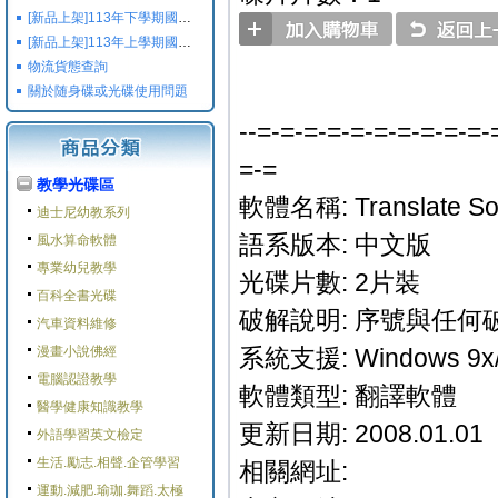
[新品上架]113年下學期國小國中高中命題光碟,校用卷,習作
[新品上架]113年上學期國小國中高中命題光碟,校用卷,習作
物流貨態查詢
關於随身碟或光碟使用問題
--=-=-=-=-=-=-=-=-=-=-
=-=
教學光碟區
軟體名稱: Translate Sof
迪士尼幼教系列
語系版本: 中文版
風水算命軟體
專業幼兒教學
光碟片數: 2片裝
百科全書光碟
破解說明: 序號與任何破解
汽車資料維修
漫畫小說佛經
系統支援: Windows 9x/
電腦認證教學
軟體類型: 翻譯軟體
醫學健康知識教學
更新日期: 2008.01.01
外語學習英文檢定
生活.勵志.相聲.企管學習
相關網址:
運動.減肥.瑜珈.舞蹈.太極