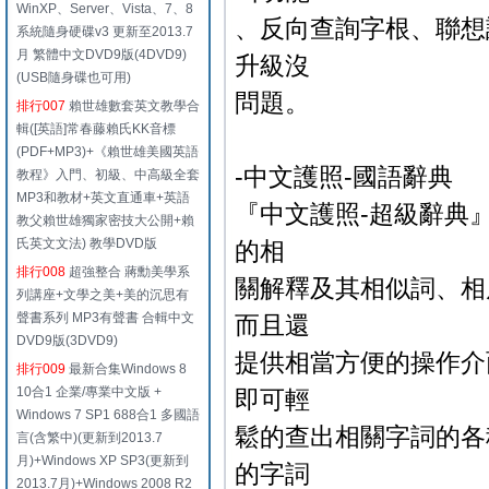
WinXP、Server、Vista、7、8
、反向查詢字根、聯想
系統隨身硬碟v3 更新至2013.7
月 繁體中文DVD9版(4DVD9)
升級沒
(USB隨身碟也可用)
問題。
排行007
賴世雄數套英文教學合
輯([英語]常春藤賴氏KK音標
(PDF+MP3)+《賴世雄美國英語
-中文護照-國語辭典
教程》入門、初級、中高級全套
MP3和教材+英文直通車+英語
『中文護照-超級辭典
教父賴世雄獨家密技大公開+賴
氏英文文法) 教學DVD版
的相
排行008
超強整合 蔣勳美學系
關解釋及其相似詞、相
列講座+文學之美+美的沉思有
聲書系列 MP3有聲書 合輯中文
而且還
DVD9版(3DVD9)
提供相當方便的操作介
排行009
最新合集Windows 8
10合1 企業/專業中文版 +
即可輕
Windows 7 SP1 688合1 多國語
鬆的查出相關字詞的各
言(含繁中)(更新到2013.7
月)+Windows XP SP3(更新到
的字詞
2013.7月)+Windows 2008 R2