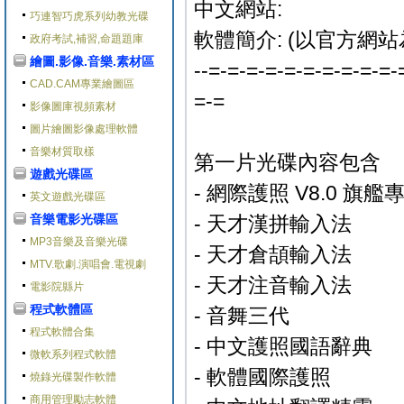
中文網站:
巧連智巧虎系列幼教光碟
軟體簡介: (以官方網站
政府考試,補習,命題題庫
繪圖.影像.音樂.素材區
--=-=-=-=-=-=-=-=-=-=-
CAD.CAM專業繪圖區
=-=
影像圖庫視頻素材
圖片繪圖影像處理軟體
音樂材質取樣
第一片光碟內容包含
遊戲光碟區
- 網際護照 V8.0 旗艦
英文遊戲光碟區
音樂電影光碟區
- 天才漢拼輸入法
MP3音樂及音樂光碟
- 天才倉頡輸入法
MTV.歌劇.演唱會.電視劇
- 天才注音輸入法
電影院縣片
程式軟體區
- 音舞三代
程式軟體合集
- 中文護照國語辭典
微軟系列程式軟體
- 軟體國際護照
燒錄光碟製作軟體
商用管理勵志軟體