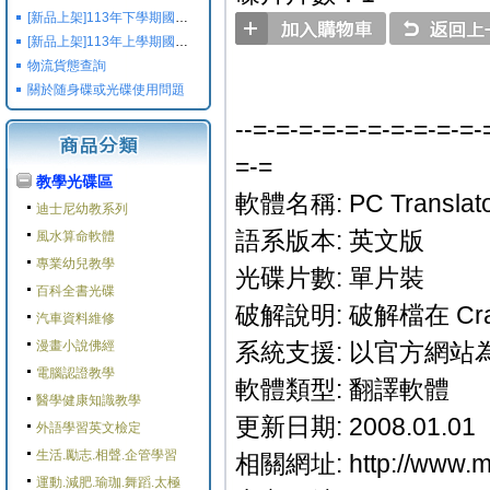
[新品上架]113年下學期國小國中高中命題光碟,校用卷,習作
[新品上架]113年上學期國小國中高中命題光碟,校用卷,習作
物流貨態查詢
關於随身碟或光碟使用問題
--=-=-=-=-=-=-=-=-=-=-
=-=
教學光碟區
軟體名稱: PC Translator
迪士尼幼教系列
語系版本: 英文版
風水算命軟體
專業幼兒教學
光碟片數: 單片裝
百科全書光碟
破解說明: 破解檔在 Cr
汽車資料維修
漫畫小說佛經
系統支援: 以官方網站
電腦認證教學
軟體類型: 翻譯軟體
醫學健康知識教學
更新日期: 2008.01.01
外語學習英文檢定
生活.勵志.相聲.企管學習
相關網址: http://www.ma
運動.減肥.瑜珈.舞蹈.太極