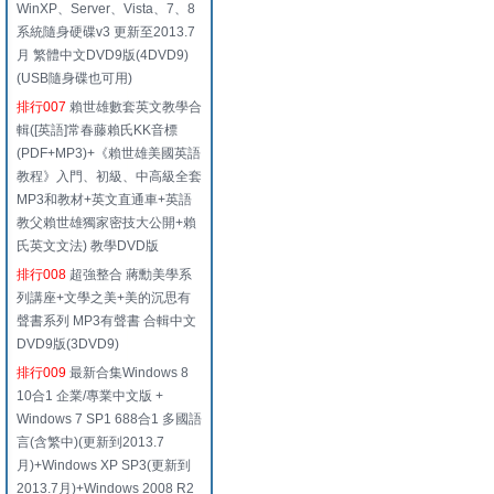
WinXP、Server、Vista、7、8
系統隨身硬碟v3 更新至2013.7
月 繁體中文DVD9版(4DVD9)
(USB隨身碟也可用)
排行007
賴世雄數套英文教學合
輯([英語]常春藤賴氏KK音標
(PDF+MP3)+《賴世雄美國英語
教程》入門、初級、中高級全套
MP3和教材+英文直通車+英語
教父賴世雄獨家密技大公開+賴
氏英文文法) 教學DVD版
排行008
超強整合 蔣勳美學系
列講座+文學之美+美的沉思有
聲書系列 MP3有聲書 合輯中文
DVD9版(3DVD9)
排行009
最新合集Windows 8
10合1 企業/專業中文版 +
Windows 7 SP1 688合1 多國語
言(含繁中)(更新到2013.7
月)+Windows XP SP3(更新到
2013.7月)+Windows 2008 R2