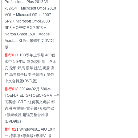
Professional Plus 2013 VL
x32x64 + Microsoft Office 2010
VOL + Microsoft Office 2007
SP2 + Microsoft Office2003
SP3 + OFFICE XP SP3 +
Norton Ghost 15.0 + Adobe
Acrobat XI Pro 繁體中文DVD9
版
排行017
103學年上學期 400份
國中 1-3年級 副版校用卷（含金
安.鼎甲.野馬.漢華.建弘.明霖.高
昇.高昇鑫全版本.全部卷）繁體
中文合輯版(DVD版)
排行018
2014年02月 680本
TOEFL+IELTS+TOEIC+GMAT+全
民英檢+GRE+任何英文考試 都
適用 有聲書+電子書+互動光碟
+訓練軟體 超強完整合輯版
(DVD9版)
排行021
Windows8.1 AIO 10合
一 標準版+專業版+專業VL版