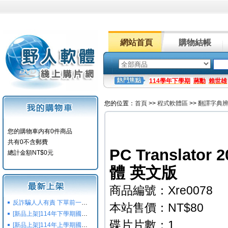
網站首頁
購物結帳
114學年下學期
蔣勳
賴世雄
您的位置：
首頁
>>
程式軟體區
>>
翻譯字典
您的購物車内有0件商品
共有0不含郵費
PC Translator 
總計金額NT$0元
體 英文版
商品編號：Xre0078
反詐騙人人有責 下單前一定要注意
本站售價：NT$80
[新品上架]114年下學期國小國中高中命題光碟,校用卷,習作
碟片片數：1
[新品上架]114年上學期國小國中高中命題光碟,校用卷,習作