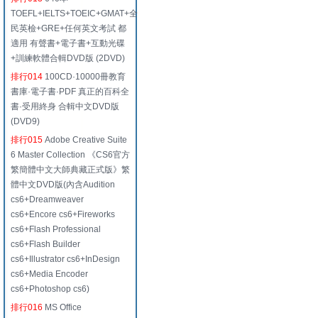
TOEFL+IELTS+TOEIC+GMAT+全
民英檢+GRE+任何英文考試 都
適用 有聲書+電子書+互動光碟
+訓練軟體合輯DVD版 (2DVD)
排行014
100CD·10000冊教育
書庫·電子書·PDF 真正的百科全
書·受用終身 合輯中文DVD版
(DVD9)
排行015
Adobe Creative Suite
6 Master Collection 《CS6官方
繁簡體中文大師典藏正式版》繁
體中文DVD版(內含Audition
cs6+Dreamweaver
cs6+Encore cs6+Fireworks
cs6+Flash Professional
cs6+Flash Builder
cs6+Illustrator cs6+InDesign
cs6+Media Encoder
cs6+Photoshop cs6)
排行016
MS Office