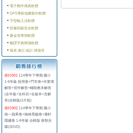
電子郵件傳真軟體
GPS導航地圖製作軟體
字型輸入法軟體
防毒防駭安全軟體
麥金塔專用軟體
翻譯字典辨識軟體
報表.會計.統計.掃描等
排行001
114學年下學期 國小
1-6年級 校用卷+門市卷+作業簿
解答+習作解答+輔助教本解答
(全年級+全科目+全版本+含解
答)合輯版(3片裝)
排行002
114學年下學期 國小
南一蘋果卷+翰林黑貓卷+康軒
隱藏卷 1-6年級 合輯版 卷類光
碟(3DVD)