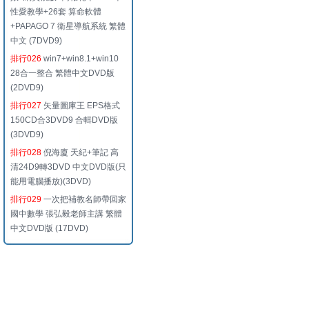
性愛教學+26套 算命軟體
+PAPAGO 7 衛星導航系統 繁體
中文 (7DVD9)
排行026
win7+win8.1+win10
28合一整合 繁體中文DVD版
(2DVD9)
排行027
矢量圖庫王 EPS格式
150CD合3DVD9 合輯DVD版
(3DVD9)
排行028
倪海廈 天紀+筆記 高
清24D9轉3DVD 中文DVD版(只
能用電腦播放)(3DVD)
排行029
一次把補教名師帶回家
國中數學 張弘毅老師主講 繁體
中文DVD版 (17DVD)