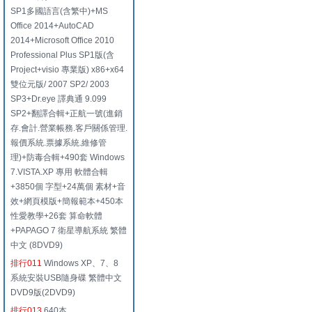
SP1多國語言(含繁中)+MS
Office 2014+AutoCAD
2014+Microsoft Office 2010
Professional Plus SP1版(含
Project+visio 專業版) x86+x64
雙位元版/ 2007 SP2/ 2003
SP3+Dr.eye 譯典通 9.099
SP2+翻譯合輯+正航一號(進銷
存.會計.營業帳務.客戶關係管理.
報價系統.票據系統.維修管
理)+防毒合輯+490套 Windows
7.VISTA.XP 專用 軟體合輯
+3850個 字型+24萬個 素材+音
效+網頁模版+簡報範本+450本
性愛教學+26套 算命軟體
+PAPAGO 7 衛星導航系統 繁體
中文 (8DVD9)
排行011
Windows XP、7、8
系統安裝USB隨身碟 繁體中文
DVD9版(2DVD9)
排行013
640本