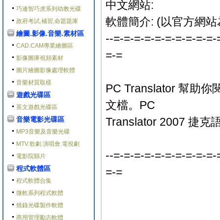
中文網站:
巧連智巧虎系列幼教光碟
軟體簡介: (以官方網站
政府考試,補習,命題題庫
繪圖.影像.音樂.素材區
--=-=-=-=-=-=-=-=-=-=-
CAD.CAM專業繪圖區
=-=
影像圖庫視頻素材
圖片繪圖影像處理軟體
音樂材質取樣
PC Translato
遊戲光碟區
文檔。PC
英文遊戲光碟區
音樂電影光碟區
Translator 20
MP3音樂及音樂光碟
MTV.歌劇.演唱會.電視劇
--=-=-=-=-=-=-=-=-=-=-
電影院縣片
程式軟體區
=-=
程式軟體合集
微軟系列程式軟體
燒錄光碟製作軟體
商用管理勵志軟體