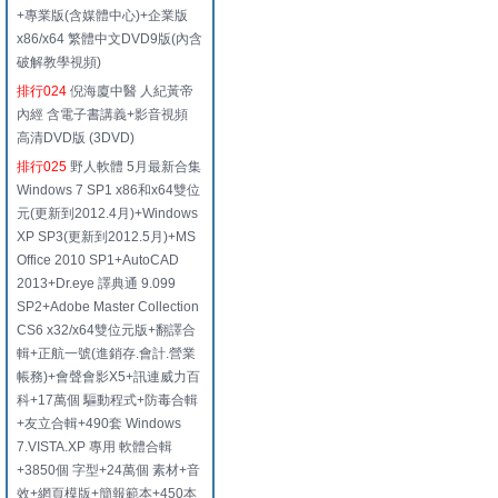
+專業版(含媒體中心)+企業版
x86/x64 繁體中文DVD9版(內含
破解教學視頻)
排行024
倪海廈中醫 人紀黃帝
內經 含電子書講義+影音視頻
高清DVD版 (3DVD)
排行025
野人軟體 5月最新合集
Windows 7 SP1 x86和x64雙位
元(更新到2012.4月)+Windows
XP SP3(更新到2012.5月)+MS
Office 2010 SP1+AutoCAD
2013+Dr.eye 譯典通 9.099
SP2+Adobe Master Collection
CS6 x32/x64雙位元版+翻譯合
輯+正航一號(進銷存.會計.營業
帳務)+會聲會影X5+訊連威力百
科+17萬個 驅動程式+防毒合輯
+友立合輯+490套 Windows
7.VISTA.XP 專用 軟體合輯
+3850個 字型+24萬個 素材+音
效+網頁模版+簡報範本+450本