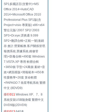
SP1多國語言(含繁中)+MS
Office 2014+AutoCAD
2014+Microsoft Office 2010
Professional Plus SP1版(含
Project+visio 專業版) x86+x64
雙位元版/ 2007 SP2/ 2003
SP3+Dr.eye 譯典通 9.099
SP2+翻譯合輯+正航一號(進銷
存.會計.營業帳務.客戶關係管理.
報價系統.票據系統.維修管
理)+防毒合輯+490套 Windows
7.VISTA.XP 專用 軟體合輯
+3850個 字型+24萬個 素材+音
效+網頁模版+簡報範本+450本
性愛教學+26套 算命軟體
+PAPAGO 7 衛星導航系統 繁體
中文 (8DVD9)
排行011
Windows XP、7、8
系統安裝USB隨身碟 繁體中文
DVD9版(2DVD9)
排行013
640本