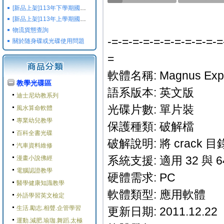
[新品上架]113年下學期國小國中高中命題光碟,校用卷,習作
[新品上架]113年上學期國小國中高中命題光碟,校用卷,習作
物流貨態查詢
-=-=-=-=-=-=-=-=-=-=-=
關於随身碟或光碟使用問題
=
軟體名稱: Magnus Expe
教學光碟區
語系版本: 英文版
迪士尼幼教系列
光碟片數: 單片裝
風水算命軟體
專業幼兒教學
保護種類: 破解檔
百科全書光碟
破解說明: 將 crac
汽車資料維修
系統支援: 適用 32 與 64
漫畫小說佛經
電腦認證教學
硬體需求: PC
醫學健康知識教學
軟體類型: 應用軟體
外語學習英文檢定
生活.勵志.相聲.企管學習
更新日期: 2011.12.22
運動.減肥.瑜珈.舞蹈.太極