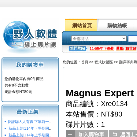
網站首頁
購物結帳
114學年下學期
蔣勳
賴世雄
您的位置：
首頁
>>
程式軟體區
>>
翻譯字典
您的購物車内有0件商品
共有0不含郵費
Magnus Exper
總計金額NT$0元
商品編號：Xre0134
本站售價：NT$80
反詐騙人人有責 下單前一定要注意
碟片片數：1
[新品上架]114年下學期國小國中高中命題光碟,校用卷,習作
[新品上架]114年上學期國小國中高中命題光碟,校用卷,習作