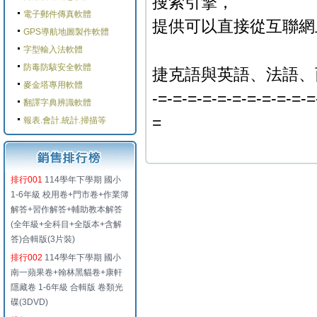
搜索引擎，
電子郵件傳真軟體
提供可以直接從互聯網
GPS導航地圖製作軟體
字型輸入法軟體
防毒防駭安全軟體
捷克語與英語、法語、
麥金塔專用軟體
-=-=-=-=-=-=-=-=-=-=-=
翻譯字典辨識軟體
=
報表.會計.統計.掃描等
排行001
114學年下學期 國小
1-6年級 校用卷+門市卷+作業簿
解答+習作解答+輔助教本解答
(全年級+全科目+全版本+含解
答)合輯版(3片裝)
排行002
114學年下學期 國小
南一蘋果卷+翰林黑貓卷+康軒
隱藏卷 1-6年級 合輯版 卷類光
碟(3DVD)