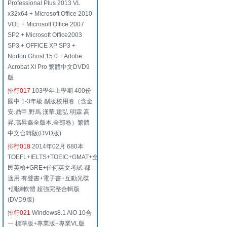
Professional Plus 2013 VL
x32x64 + Microsoft Office 2010
VOL + Microsoft Office 2007
SP2 + Microsoft Office2003
SP3 + OFFICE XP SP3 +
Norton Ghost 15.0 + Adobe
Acrobat XI Pro 繁體中文DVD9
版
排行017
103學年上學期 400份
國中 1-3年級 副版校用卷（含金
安.鼎甲.野馬.漢華.建弘.明霖.高
昇.高昇鑫全版本.全部卷）繁體
中文合輯版(DVD版)
排行018
2014年02月 680本
TOEFL+IELTS+TOEIC+GMAT+全
民英檢+GRE+任何英文考試 都
適用 有聲書+電子書+互動光碟
+訓練軟體 超強完整合輯版
(DVD9版)
排行021
Windows8.1 AIO 10合
一 標準版+專業版+專業VL版