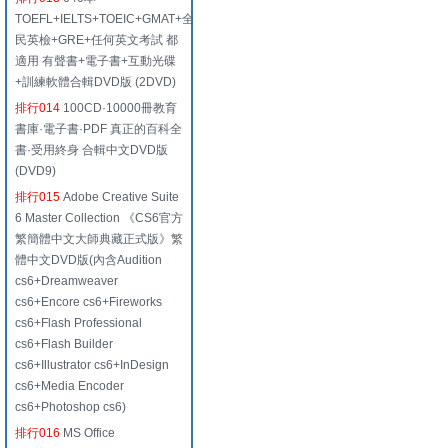
TOEFL+IELTS+TOEIC+GMAT+全
民英檢+GRE+任何英文考試 都
適用 有聲書+電子書+互動光碟
+訓練軟體合輯DVD版 (2DVD)
排行014
100CD·10000冊教育
書庫·電子書·PDF 真正的百科全
書·受用終身 合輯中文DVD版
(DVD9)
排行015
Adobe Creative Suite
6 Master Collection 《CS6官方
繁簡體中文大師典藏正式版》繁
體中文DVD版(內含Audition
cs6+Dreamweaver
cs6+Encore cs6+Fireworks
cs6+Flash Professional
cs6+Flash Builder
cs6+Illustrator cs6+InDesign
cs6+Media Encoder
cs6+Photoshop cs6)
排行016
MS Office