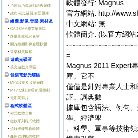
軟體發行: Magnus
巧連智巧虎系列幼教光碟
官方網站: http://www.sl
政府考試,補習,命題題庫
繪圖.影像.音樂.素材區
中文網站: 無
CAD.CAM專業繪圖區
軟體簡介: (以官方網站
影像圖庫視頻素材
-=-=-=-=-=-=-=-=-=-=-=
圖片繪圖影像處理軟體
音樂材質取樣
=
遊戲光碟區
Magnus 2011 E
英文遊戲光碟區
庫。它不
音樂電影光碟區
MP3音樂及音樂光碟
僅僅是針對專業人士和
MTV.歌劇.演唱會.電視劇
譯。詞典數
電影院縣片
程式軟體區
據庫包含語法、例句、
程式軟體合集
學、經濟學
微軟系列程式軟體
、科學、軍事等技術領域
燒錄光碟製作軟體
商用管理勵志軟體