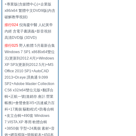
+專業版(含媒體中心)+企業版
x86/x64 繁體中文DVD9版(內含
破解教學視頻)
排行024
倪海廈中醫 人紀黃帝
內經 含電子書講義+影音視頻
高清DVD版 (3DVD)
排行025
野人軟體 5月最新合集
Windows 7 SP1 x86和x64雙位
元(更新到2012.4月)+Windows
XP SP3(更新到2012.5月)+MS
Office 2010 SP1+AutoCAD
2013+Dr.eye 譯典通 9.099
SP2+Adobe Master Collection
CS6 x32/x64雙位元版+翻譯合
輯+正航一號(進銷存.會計.營業
帳務)+會聲會影X5+訊連威力百
科+17萬個 驅動程式+防毒合輯
+友立合輯+490套 Windows
7.VISTA.XP 專用 軟體合輯
+3850個 字型+24萬個 素材+音
效+網頁模版+簡報範本+450本