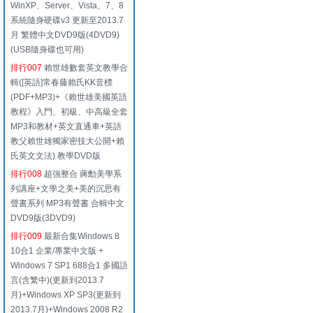
WinXP、Server、Vista、7、8
系統隨身硬碟v3 更新至2013.7
月 繁體中文DVD9版(4DVD9)
(USB隨身碟也可用)
排行007
賴世雄數套英文教學合
輯([英語]常春藤賴氏KK音標
(PDF+MP3)+《賴世雄美國英語
教程》入門、初級、中高級全套
MP3和教材+英文直通車+英語
教父賴世雄獨家密技大公開+賴
氏英文文法) 教學DVD版
排行008
超強整合 蔣勳美學系
列講座+文學之美+美的沉思有
聲書系列 MP3有聲書 合輯中文
DVD9版(3DVD9)
排行009
最新合集Windows 8
10合1 企業/專業中文版 +
Windows 7 SP1 688合1 多國語
言(含繁中)(更新到2013.7
月)+Windows XP SP3(更新到
2013.7月)+Windows 2008 R2