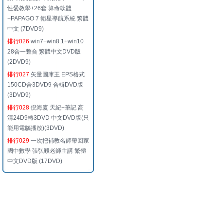
性愛教學+26套 算命軟體
+PAPAGO 7 衛星導航系統 繁體
中文 (7DVD9)
排行026
win7+win8.1+win10
28合一整合 繁體中文DVD版
(2DVD9)
排行027
矢量圖庫王 EPS格式
150CD合3DVD9 合輯DVD版
(3DVD9)
排行028
倪海廈 天紀+筆記 高
清24D9轉3DVD 中文DVD版(只
能用電腦播放)(3DVD)
排行029
一次把補教名師帶回家
國中數學 張弘毅老師主講 繁體
中文DVD版 (17DVD)