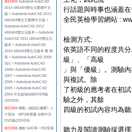
排行003
Autodesk AutoCAD
2014 x86/x64雙位元繁體中文
行話題與時事也涵蓋在
版 + Autodesk AutoCAD 2013
全民英檢學習網站 : www.g
x86/x64雙位元繁體中文版 +
Autodesk AutoCAD 2012
x86/x64雙位元版本 + Autodesk
檢測方式:
AutoCAD 2011 x86/x64雙位元
版本 + Autodesk AutoCAD
依英語不同的程度共分
2010 x86/x64雙位元版本 繁.簡.
英 + Autodesk AutoCAD 2009
級」、「高級
Sp1 + Autodesk AutoCAD
」與「優級」。測驗內
2008+ Autodesk AutoCAD
2007 + Autodesk AutoCAD
與複試。除
2006 + Autodesk AutoCAD
了初級的應考者在初試
2005 + Autodesk AutoCAD
2004 中文超強合輯DVD9版
驗之外，其餘
(2DVD9)
四級的初試內容均為聽
排行004
蔣勳《細說紅樓夢》八
十回全 MP3有聲書 合輯中文
DVD版(2DVD9)
聽力及閱讀測驗採選擇
排行006
微軟 G4D單一ISO安裝