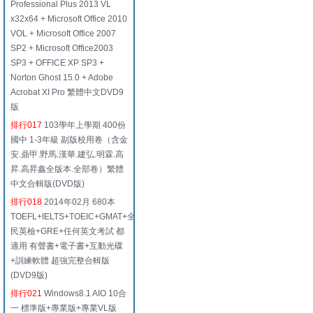
Professional Plus 2013 VL
x32x64 + Microsoft Office 2010
VOL + Microsoft Office 2007
SP2 + Microsoft Office2003
SP3 + OFFICE XP SP3 +
Norton Ghost 15.0 + Adobe
Acrobat XI Pro 繁體中文DVD9
版
排行017
103學年上學期 400份
國中 1-3年級 副版校用卷（含金
安.鼎甲.野馬.漢華.建弘.明霖.高
昇.高昇鑫全版本.全部卷）繁體
中文合輯版(DVD版)
排行018
2014年02月 680本
TOEFL+IELTS+TOEIC+GMAT+全
民英檢+GRE+任何英文考試 都
適用 有聲書+電子書+互動光碟
+訓練軟體 超強完整合輯版
(DVD9版)
排行021
Windows8.1 AIO 10合
一 標準版+專業版+專業VL版