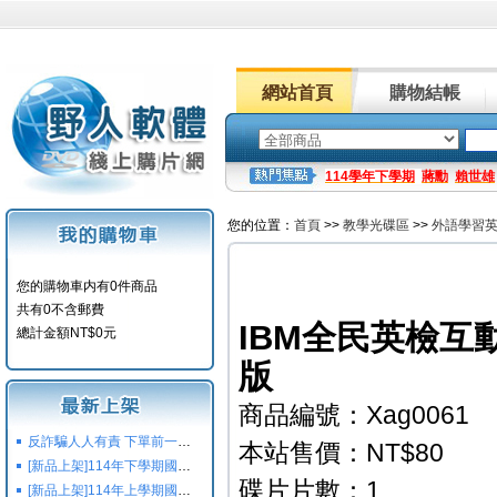
網站首頁
購物結帳
114學年下學期
蔣勳
賴世雄
您的位置：
首頁
>>
教學光碟區
>>
外語學習
您的購物車内有0件商品
共有0不含郵費
IBM全民英檢互動
總計金額NT$0元
版
商品編號：Xag0061
反詐騙人人有責 下單前一定要注意
本站售價：NT$80
[新品上架]114年下學期國小國中高中命題光碟,校用卷,習作
碟片片數：1
[新品上架]114年上學期國小國中高中命題光碟,校用卷,習作