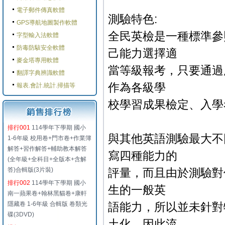
電子郵件傳真軟體
測驗特色:
GPS導航地圖製作軟體
全民英檢是一種標準參
字型輸入法軟體
防毒防駭安全軟體
己能力選擇適
麥金塔專用軟體
當等級報考，只要通過
翻譯字典辨識軟體
作為各級學
報表.會計.統計.掃描等
校學習成果檢定、入學
排行001
114學年下學期 國小
與其他英語測驗最大不
1-6年級 校用卷+門市卷+作業簿
解答+習作解答+輔助教本解答
寫四種能力的
(全年級+全科目+全版本+含解
答)合輯版(3片裝)
評量，而且由於測驗對
排行002
114學年下學期 國小
生的一般英
南一蘋果卷+翰林黑貓卷+康軒
隱藏卷 1-6年級 合輯版 卷類光
語能力，所以並未針對
碟(3DVD)
土化，因此流