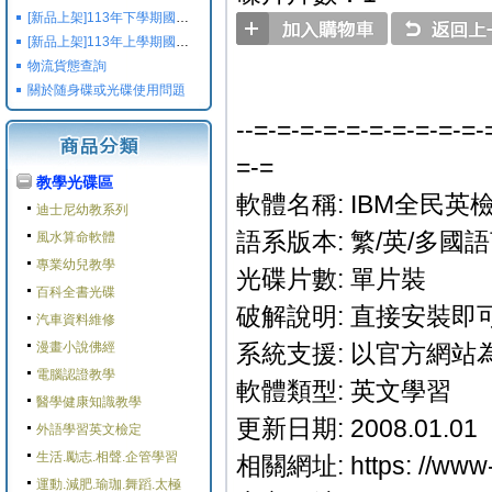
[新品上架]113年下學期國小國中高中命題光碟,校用卷,習作
[新品上架]113年上學期國小國中高中命題光碟,校用卷,習作
物流貨態查詢
關於随身碟或光碟使用問題
--=-=-=-=-=-=-=-=-=-=-
=-=
教學光碟區
軟體名稱: IBM全民英
迪士尼幼教系列
語系版本: 繁/英/多國
風水算命軟體
專業幼兒教學
光碟片數: 單片裝
百科全書光碟
破解說明: 直接安裝即可
汽車資料維修
漫畫小說佛經
系統支援: 以官方網站
電腦認證教學
軟體類型: 英文學習
醫學健康知識教學
更新日期: 2008.01.01
外語學習英文檢定
生活.勵志.相聲.企管學習
相關網址: https: //www-9
運動.減肥.瑜珈.舞蹈.太極