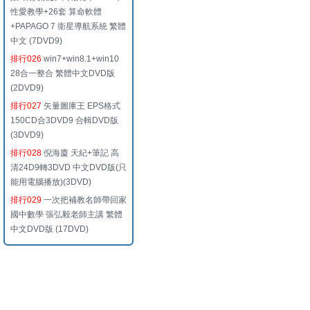
性愛教學+26套 算命軟體
+PAPAGO 7 衛星導航系統 繁體
中文 (7DVD9)
排行026
win7+win8.1+win10
28合一整合 繁體中文DVD版
(2DVD9)
排行027
矢量圖庫王 EPS格式
150CD合3DVD9 合輯DVD版
(3DVD9)
排行028
倪海廈 天紀+筆記 高
清24D9轉3DVD 中文DVD版(只
能用電腦播放)(3DVD)
排行029
一次把補教名師帶回家
國中數學 張弘毅老師主講 繁體
中文DVD版 (17DVD)