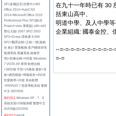
在九十一年時已有 3
SP1多國語言(含繁中)+MS
Office 2014+AutoCAD
括東山高中、
2014+Microsoft Office 2010
Professional Plus SP1版(含
明道中學、及人中學等
Project+visio 專業版) x86+x64
企業組織: 國泰金控、
雙位元版/ 2007 SP2/ 2003
SP3+Dr.eye 譯典通 9.099
SP2+翻譯合輯+正航一號(進銷
存.會計.營業帳務.客戶關係管理.
--=-=-=-=-=-=-=-=-=-=-
報價系統.票據系統.維修管
=-=
理)+防毒合輯+490套 Windows
7.VISTA.XP 專用 軟體合輯
+3850個 字型+24萬個 素材+音
效+網頁模版+簡報範本+450本
性愛教學+26套 算命軟體
+PAPAGO 7 衛星導航系統 繁體
中文 (8DVD9)
排行011
Windows XP、7、8
系統安裝USB隨身碟 繁體中文
DVD9版(2DVD9)
排行013
640本