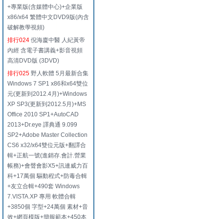
+專業版(含媒體中心)+企業版
x86/x64 繁體中文DVD9版(內含
破解教學視頻)
排行024
倪海廈中醫 人紀黃帝
內經 含電子書講義+影音視頻
高清DVD版 (3DVD)
排行025
野人軟體 5月最新合集
Windows 7 SP1 x86和x64雙位
元(更新到2012.4月)+Windows
XP SP3(更新到2012.5月)+MS
Office 2010 SP1+AutoCAD
2013+Dr.eye 譯典通 9.099
SP2+Adobe Master Collection
CS6 x32/x64雙位元版+翻譯合
輯+正航一號(進銷存.會計.營業
帳務)+會聲會影X5+訊連威力百
科+17萬個 驅動程式+防毒合輯
+友立合輯+490套 Windows
7.VISTA.XP 專用 軟體合輯
+3850個 字型+24萬個 素材+音
效+網頁模版+簡報範本+450本