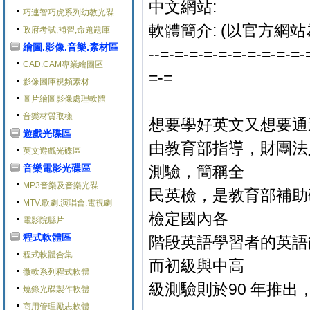
中文網站:
巧連智巧虎系列幼教光碟
軟體簡介: (以官方網站
政府考試,補習,命題題庫
繪圖.影像.音樂.素材區
--=-=-=-=-=-=-=-=-=-=-
CAD.CAM專業繪圖區
=-=
影像圖庫視頻素材
圖片繪圖影像處理軟體
音樂材質取樣
想要學好英文又想要通
遊戲光碟區
由教育部指導，財團法
英文遊戲光碟區
音樂電影光碟區
測驗，簡稱全
MP3音樂及音樂光碟
民英檢，是教育部補助
MTV.歌劇.演唱會.電視劇
檢定國內各
電影院縣片
程式軟體區
階段英語學習者的英語
程式軟體合集
而初級與中高
微軟系列程式軟體
級測驗則於90 年推出
燒錄光碟製作軟體
商用管理勵志軟體