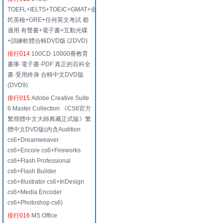
TOEFL+IELTS+TOEIC+GMAT+全
民英檢+GRE+任何英文考試 都
適用 有聲書+電子書+互動光碟
+訓練軟體合輯DVD版 (2DVD)
排行014
100CD·10000冊教育
書庫·電子書·PDF 真正的百科全
書·受用終身 合輯中文DVD版
(DVD9)
排行015
Adobe Creative Suite
6 Master Collection 《CS6官方
繁簡體中文大師典藏正式版》繁
體中文DVD版(內含Audition
cs6+Dreamweaver
cs6+Encore cs6+Fireworks
cs6+Flash Professional
cs6+Flash Builder
cs6+Illustrator cs6+InDesign
cs6+Media Encoder
cs6+Photoshop cs6)
排行016
MS Office