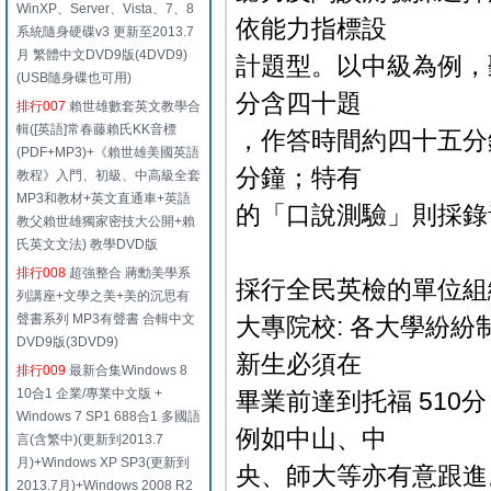
WinXP、Server、Vista、7、8
依能力指標設
系統隨身硬碟v3 更新至2013.7
月 繁體中文DVD9版(4DVD9)
計題型。以中級為例，
(USB隨身碟也可用)
分含四十題
排行007
賴世雄數套英文教學合
輯([英語]常春藤賴氏KK音標
，作答時間約四十五分
(PDF+MP3)+《賴世雄美國英語
分鐘；特有
教程》入門、初級、中高級全套
MP3和教材+英文直通車+英語
的「口說測驗」則採錄
教父賴世雄獨家密技大公開+賴
氏英文文法) 教學DVD版
排行008
超強整合 蔣勳美學系
採行全民英檢的單位組
列講座+文學之美+美的沉思有
聲書系列 MP3有聲書 合輯中文
大專院校: 各大學紛
DVD9版(3DVD9)
新生必須在
排行009
最新合集Windows 8
10合1 企業/專業中文版 +
畢業前達到托福 51
Windows 7 SP1 688合1 多國語
例如中山、中
言(含繁中)(更新到2013.7
月)+Windows XP SP3(更新到
央、師大等亦有意跟進
2013.7月)+Windows 2008 R2