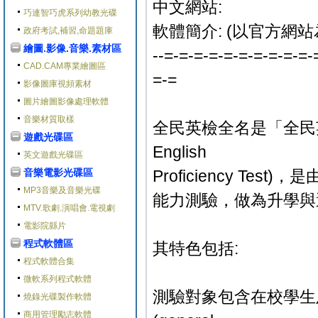
中文網站:
巧連智巧虎系列幼教光碟
軟體簡介: (以官方網站
政府考試,補習,命題題庫
繪圖.影像.音樂.素材區
--=-=-=-=-=-=-=-=-=-=-
CAD.CAM專業繪圖區
=-=
影像圖庫視頻素材
圖片繪圖影像處理軟體
音樂材質取樣
全民英檢全名是「全民英語
遊戲光碟區
English
英文遊戲光碟區
音樂電影光碟區
Proficiency T
MP3音樂及音樂光碟
能力測驗，做為升學與
MTV.歌劇.演唱會.電視劇
電影院縣片
程式軟體區
其特色包括:
程式軟體合集
微軟系列程式軟體
測驗對象包含在校學生
燒錄光碟製作軟體
商用管理勵志軟體