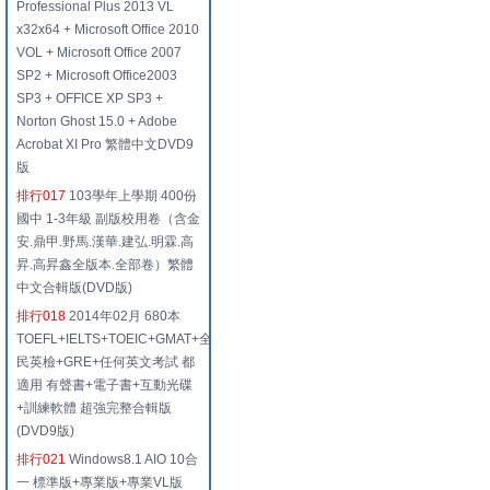
Professional Plus 2013 VL
x32x64 + Microsoft Office 2010
VOL + Microsoft Office 2007
SP2 + Microsoft Office2003
SP3 + OFFICE XP SP3 +
Norton Ghost 15.0 + Adobe
Acrobat XI Pro 繁體中文DVD9
版
排行017
103學年上學期 400份
國中 1-3年級 副版校用卷（含金
安.鼎甲.野馬.漢華.建弘.明霖.高
昇.高昇鑫全版本.全部卷）繁體
中文合輯版(DVD版)
排行018
2014年02月 680本
TOEFL+IELTS+TOEIC+GMAT+全
民英檢+GRE+任何英文考試 都
適用 有聲書+電子書+互動光碟
+訓練軟體 超強完整合輯版
(DVD9版)
排行021
Windows8.1 AIO 10合
一 標準版+專業版+專業VL版