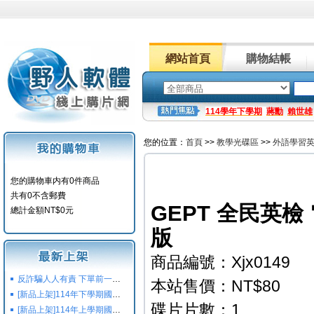
網站首頁
購物結帳
114學年下學期
蔣勳
賴世雄
您的位置：
首頁
>>
教學光碟區
>>
外語學習
您的購物車内有0件商品
共有0不含郵費
GEPT 全民英檢
總計金額NT$0元
版
商品編號：Xjx0149
反詐騙人人有責 下單前一定要注意
本站售價：NT$80
[新品上架]114年下學期國小國中高中命題光碟,校用卷,習作
碟片片數：1
[新品上架]114年上學期國小國中高中命題光碟,校用卷,習作