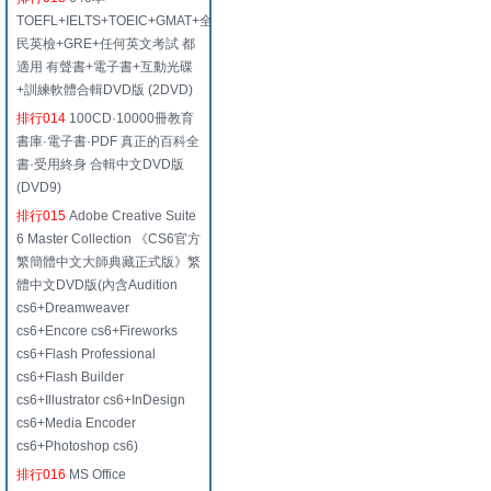
TOEFL+IELTS+TOEIC+GMAT+全
民英檢+GRE+任何英文考試 都
適用 有聲書+電子書+互動光碟
+訓練軟體合輯DVD版 (2DVD)
排行014
100CD·10000冊教育
書庫·電子書·PDF 真正的百科全
書·受用終身 合輯中文DVD版
(DVD9)
排行015
Adobe Creative Suite
6 Master Collection 《CS6官方
繁簡體中文大師典藏正式版》繁
體中文DVD版(內含Audition
cs6+Dreamweaver
cs6+Encore cs6+Fireworks
cs6+Flash Professional
cs6+Flash Builder
cs6+Illustrator cs6+InDesign
cs6+Media Encoder
cs6+Photoshop cs6)
排行016
MS Office