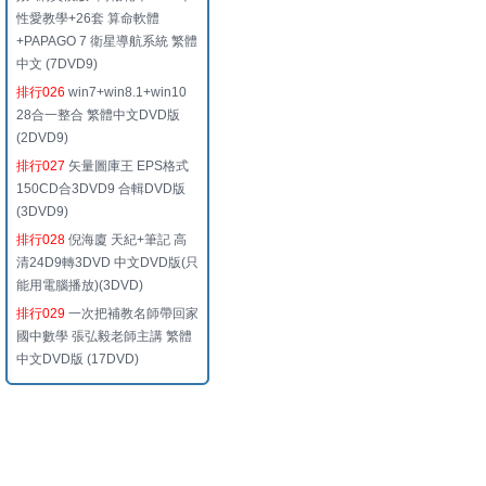
性愛教學+26套 算命軟體
+PAPAGO 7 衛星導航系統 繁體
中文 (7DVD9)
排行026
win7+win8.1+win10
28合一整合 繁體中文DVD版
(2DVD9)
排行027
矢量圖庫王 EPS格式
150CD合3DVD9 合輯DVD版
(3DVD9)
排行028
倪海廈 天紀+筆記 高
清24D9轉3DVD 中文DVD版(只
能用電腦播放)(3DVD)
排行029
一次把補教名師帶回家
國中數學 張弘毅老師主講 繁體
中文DVD版 (17DVD)