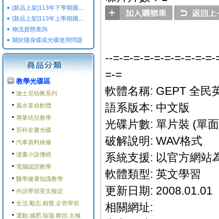
[新品上架]113年下學期國小國中高中命題光碟,校用卷,習作
[新品上架]113年上學期國小國中高中命題光碟,校用卷,習作
物流貨態查詢
關於随身碟或光碟使用問題
--=-=-=-=-=-=-=-=-=-=-
=-=
教學光碟區
軟體名稱: GEPT 全
迪士尼幼教系列
語系版本: 中文版
風水算命軟體
專業幼兒教學
光碟片數: 單片裝 (單面 
百科全書光碟
破解說明: WAV格式
汽車資料維修
漫畫小說佛經
系統支援: 以官方網站
電腦認證教學
軟體類型: 英文學習
醫學健康知識教學
更新日期: 2008.01.01
外語學習英文檢定
生活.勵志.相聲.企管學習
相關網址:
運動.減肥.瑜珈.舞蹈.太極