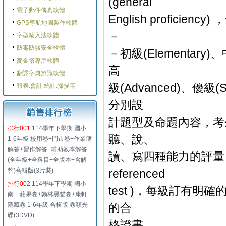
(general
電子郵件傳真軟體
English profic
GPS導航地圖製作軟體
－
字型輸入法軟體
防毒防駭安全軟體
－初級(Elementary)、中
麥金塔專用軟體
高
翻譯字典辨識軟體
級(Advanced)、優
報表.會計.統計.掃描等
分別設
計題型及命題內容，考
排行001
114學年下學期 國小
聽、說、
1-6年級 校用卷+門市卷+作業簿
解答+習作解答+輔助教本解答
讀、寫四種能力的評量； 本
(全年級+全科目+全版本+含解
答)合輯版(3片裝)
referenced
排行002
114學年下學期 國小
test )，每級訂有
南一蘋果卷+翰林黑貓卷+康軒
隱藏卷 1-6年級 合輯版 卷類光
的合
碟(3DVD)
格證書。