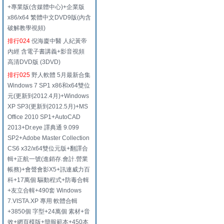
+專業版(含媒體中心)+企業版
x86/x64 繁體中文DVD9版(內含
破解教學視頻)
排行024
倪海廈中醫 人紀黃帝
內經 含電子書講義+影音視頻
高清DVD版 (3DVD)
排行025
野人軟體 5月最新合集
Windows 7 SP1 x86和x64雙位
元(更新到2012.4月)+Windows
XP SP3(更新到2012.5月)+MS
Office 2010 SP1+AutoCAD
2013+Dr.eye 譯典通 9.099
SP2+Adobe Master Collection
CS6 x32/x64雙位元版+翻譯合
輯+正航一號(進銷存.會計.營業
帳務)+會聲會影X5+訊連威力百
科+17萬個 驅動程式+防毒合輯
+友立合輯+490套 Windows
7.VISTA.XP 專用 軟體合輯
+3850個 字型+24萬個 素材+音
效+網頁模版+簡報範本+450本