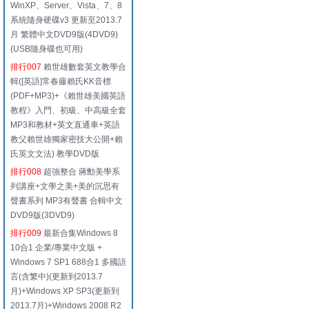
WinXP、Server、Vista、7、8
系統隨身硬碟v3 更新至2013.7
月 繁體中文DVD9版(4DVD9)
(USB隨身碟也可用)
排行007
賴世雄數套英文教學合
輯([英語]常春藤賴氏KK音標
(PDF+MP3)+《賴世雄美國英語
教程》入門、初級、中高級全套
MP3和教材+英文直通車+英語
教父賴世雄獨家密技大公開+賴
氏英文文法) 教學DVD版
排行008
超強整合 蔣勳美學系
列講座+文學之美+美的沉思有
聲書系列 MP3有聲書 合輯中文
DVD9版(3DVD9)
排行009
最新合集Windows 8
10合1 企業/專業中文版 +
Windows 7 SP1 688合1 多國語
言(含繁中)(更新到2013.7
月)+Windows XP SP3(更新到
2013.7月)+Windows 2008 R2