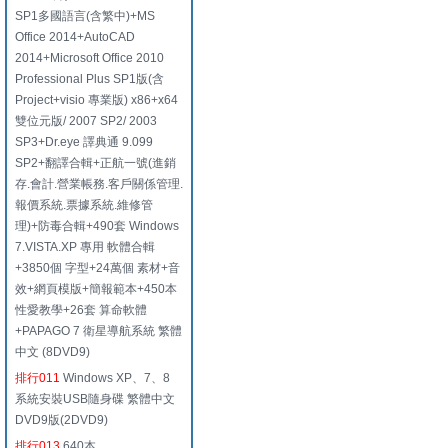
SP1多國語言(含繁中)+MS
Office 2014+AutoCAD
2014+Microsoft Office 2010
Professional Plus SP1版(含
Project+visio 專業版) x86+x64
雙位元版/ 2007 SP2/ 2003
SP3+Dr.eye 譯典通 9.099
SP2+翻譯合輯+正航一號(進銷
存.會計.營業帳務.客戶關係管理.
報價系統.票據系統.維修管
理)+防毒合輯+490套 Windows
7.VISTA.XP 專用 軟體合輯
+3850個 字型+24萬個 素材+音
效+網頁模版+簡報範本+450本
性愛教學+26套 算命軟體
+PAPAGO 7 衛星導航系統 繁體
中文 (8DVD9)
排行011
Windows XP、7、8
系統安裝USB隨身碟 繁體中文
DVD9版(2DVD9)
排行013
640本