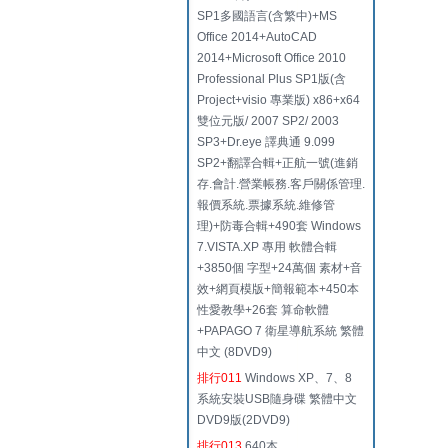
SP1多國語言(含繁中)+MS
Office 2014+AutoCAD
2014+Microsoft Office 2010
Professional Plus SP1版(含
Project+visio 專業版) x86+x64
雙位元版/ 2007 SP2/ 2003
SP3+Dr.eye 譯典通 9.099
SP2+翻譯合輯+正航一號(進銷
存.會計.營業帳務.客戶關係管理.
報價系統.票據系統.維修管
理)+防毒合輯+490套 Windows
7.VISTA.XP 專用 軟體合輯
+3850個 字型+24萬個 素材+音
效+網頁模版+簡報範本+450本
性愛教學+26套 算命軟體
+PAPAGO 7 衛星導航系統 繁體
中文 (8DVD9)
排行011
Windows XP、7、8
系統安裝USB隨身碟 繁體中文
DVD9版(2DVD9)
排行013
640本