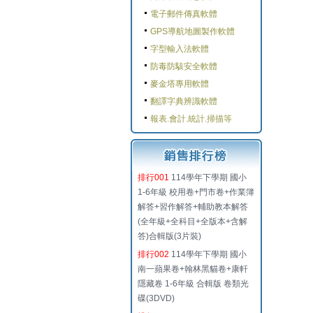
電子郵件傳真軟體
GPS導航地圖製作軟體
字型輸入法軟體
防毒防駭安全軟體
麥金塔專用軟體
翻譯字典辨識軟體
報表.會計.統計.掃描等
排行001
114學年下學期 國小
1-6年級 校用卷+門市卷+作業簿
解答+習作解答+輔助教本解答
(全年級+全科目+全版本+含解
答)合輯版(3片裝)
排行002
114學年下學期 國小
南一蘋果卷+翰林黑貓卷+康軒
隱藏卷 1-6年級 合輯版 卷類光
碟(3DVD)