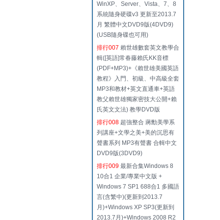
WinXP、Server、Vista、7、8
系統隨身硬碟v3 更新至2013.7
月 繁體中文DVD9版(4DVD9)
(USB隨身碟也可用)
排行007
賴世雄數套英文教學合
輯([英語]常春藤賴氏KK音標
(PDF+MP3)+《賴世雄美國英語
教程》入門、初級、中高級全套
MP3和教材+英文直通車+英語
教父賴世雄獨家密技大公開+賴
氏英文文法) 教學DVD版
排行008
超強整合 蔣勳美學系
列講座+文學之美+美的沉思有
聲書系列 MP3有聲書 合輯中文
DVD9版(3DVD9)
排行009
最新合集Windows 8
10合1 企業/專業中文版 +
Windows 7 SP1 688合1 多國語
言(含繁中)(更新到2013.7
月)+Windows XP SP3(更新到
2013.7月)+Windows 2008 R2