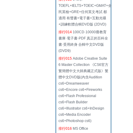
TOEFL+IELTS+TOEIC+GMAT+全
民英檢+GRE+任何英文考試 都
適用 有聲書+電子書+互動光碟
+訓練軟體合輯DVD版 (2DVD)
排行014
100CD·10000冊教育
書庫·電子書·PDF 真正的百科全
書·受用終身 合輯中文DVD版
(DVD9)
排行015
Adobe Creative Suite
6 Master Collection 《CS6官方
繁簡體中文大師典藏正式版》繁
體中文DVD版(內含Audition
cs6+Dreamweaver
cs6+Encore cs6+Fireworks
cs6+Flash Professional
cs6+Flash Builder
cs6+Illustrator cs6+InDesign
cs6+Media Encoder
cs6+Photoshop cs6)
排行016
MS Office