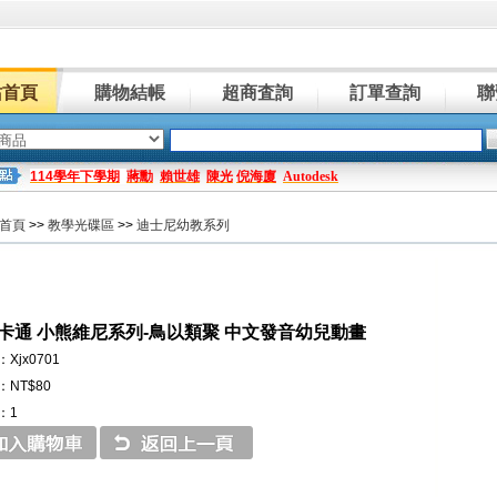
站首頁
購物結帳
超商査詢
訂單查詢
聯
114學年下學期
蔣勳
賴世雄
陳光
倪海廈
Autodesk
首頁
>>
教學光碟區
>>
迪士尼幼教系列
卡通 小熊維尼系列-鳥以類聚 中文發音幼兒動畫
Xjx0701
NT$80
：1