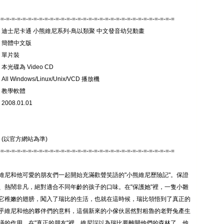
-=-=-=-=-=-=-=-=-=-=-=-=-=-=-=-=-=-=-=-=-=-=-=-=-=-=-=-=-=-=-=-=
: 迪士尼卡通 小熊維尼系列-鳥以類聚 中文發音幼兒動畫
: 簡體中文版
 單片裝
本光碟為 Video CD
ll Windows/Linux/Unix/VCD 播放機
 教學軟體
008.01.01
 (以官方網站為準)
-=-=-=-=-=-=-=-=-=-=-=-=-=-=-=-=-=-=-=-=-=-=-=-=-=-=-=-=-=-=-=-=
維尼和他可愛的朋友們一起開始充滿歡聲笑語的"小熊維尼歷險記"。保證
、熱鬧非凡，絕對適合不同年齡的孩子的口味。在"保護她"裡，一隻小雛
它稚嫩的翅膀，闖入了瑞比的生活，也就在這時候，瑞比領悟到了真正的
乎維尼和他的夥伴們的意料，這個新來的小傢伙居然對粗魯的老野兔產生
議的作用。在"真正的朋友"裡，維尼誤以為瑞比要離開他們的森林了，他