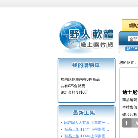
網
您的位置：
您的購物車内有0件商品
共有0不含郵費
迪士尼
總計金額NT$0元
商品編號：
本站售價：
碟片片數
反詐騙人人有責 下單前一定要注意
[新品上架]114年下學期國小國中高中命題光碟,校用卷,習作
[新品上架]114年上學期國小國中高中命題光碟,校用卷,習作