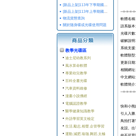
[新品上架]113年下學期國小國中高中命題光碟,校用卷,習作
[新品上架]113年上學期國小國中高中命題光碟,校用卷,習作
--=-=-=-=
物流貨態查詢
軟體名稱
關於随身碟或光碟使用問題
語系版本
光碟片數:
破解說明: 
系統支援: A
教學光碟區
軟體類型:
迪士尼幼教系列
更新日期: 2
風水算命軟體
相關網址:
專業幼兒教學
中文網站:
百科全書光碟
軟體簡介:
汽車資料維修
--=-=-=-=
漫畫小說佛經
電腦認證教學
快和小熊
醫學健康知識教學
引人入勝
外語學習英文檢定
鳥拍打著
生活.勵志.相聲.企管學習
友誼。出
運動.減肥.瑜珈.舞蹈.太極
的不可思