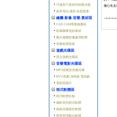
巧連智巧虎系列幼教光碟
擔心失去
政府考試,補習,命題題庫
繪圖.影像.音樂.素材區
--=-=-=-=
CAD.CAM專業繪圖區
影像圖庫視頻素材
圖片繪圖影像處理軟體
音樂材質取樣
遊戲光碟區
英文遊戲光碟區
音樂電影光碟區
MP3音樂及音樂光碟
MTV.歌劇.演唱會.電視劇
電影院縣片
程式軟體區
程式軟體合集
微軟系列程式軟體
燒錄光碟製作軟體
商用管理勵志軟體