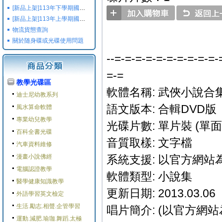
[新品上架]113年下學期國小國中高中命題光碟,校用卷,習作
[新品上架]113年上學期國小國中高中命題光碟,校用卷,習作
物流貨態查詢
關於随身碟或光碟使用問題
--=-=-=-=-=-=-=-=-=-=-
=-=
教學光碟區
軟體名稱: 武俠小說合集 
迪士尼幼教系列
語文版本: 合輯DVD版
風水算命軟體
專業幼兒教學
光碟片數: 單片裝 (單面
百科全書光碟
音質取樣: 文字檔
汽車資料維修
漫畫小說佛經
系統支援: 以官方網站
電腦認證教學
軟體類型: 小說集
醫學健康知識教學
更新日期: 2013.03.06
外語學習英文檢定
生活.勵志.相聲.企管學習
唱片簡介: (以官方網站
運動.減肥.瑜珈.舞蹈.太極