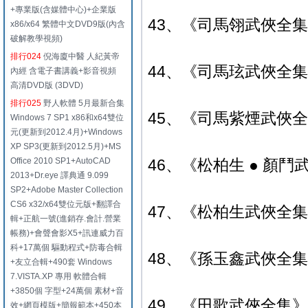
+專業版(含媒體中心)+企業版
43、《司馬翎武俠全
x86/x64 繁體中文DVD9版(內含
破解教學視頻)
排行024
倪海廈中醫 人紀黃帝
44、《司馬玹武俠全集
內經 含電子書講義+影音視頻
高清DVD版 (3DVD)
排行025
野人軟體 5月最新合集
45、《司馬紫煙武俠全
Windows 7 SP1 x86和x64雙位
元(更新到2012.4月)+Windows
XP SP3(更新到2012.5月)+MS
Office 2010 SP1+AutoCAD
46、《松柏生 ● 顏鬥
2013+Dr.eye 譯典通 9.099
SP2+Adobe Master Collection
CS6 x32/x64雙位元版+翻譯合
47、《松柏生武俠全集
輯+正航一號(進銷存.會計.營業
帳務)+會聲會影X5+訊連威力百
科+17萬個 驅動程式+防毒合輯
48、《孫玉鑫武俠全集
+友立合輯+490套 Windows
7.VISTA.XP 專用 軟體合輯
+3850個 字型+24萬個 素材+音
49、《田歌武俠全集》典
效+網頁模版+簡報範本+450本