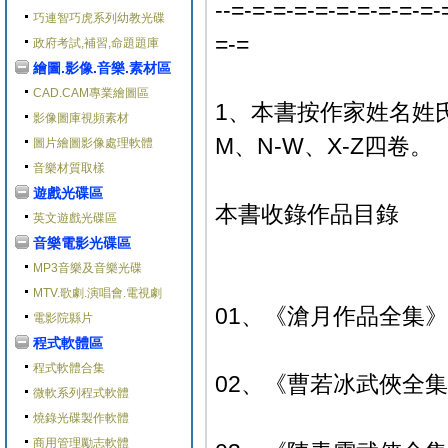
--=-=-=-=-=-=-=-=-=-=-
巧連智巧虎系列幼教光碟
=-=
政府考試,補習,命題題庫
繪圖.影像.音樂.素材區
CAD.CAM專業繪圖區
1、本書按作家姓名姓
影像圖庫視頻素材
M、N-W、X-Z四卷。
圖片繪圖影像處理軟體
音樂材質取樣
遊戲光碟區
本書收錄作品目錄
英文遊戲光碟區
音樂電影光碟區
MP3音樂及音樂光碟
MTV.歌劇.演唱會.電視劇
01、《滄月作品全集》典
電影院縣片
程式軟體區
程式軟體合集
02、《曹若冰武俠全集
微軟系列程式軟體
燒錄光碟製作軟體
商用管理勵志軟體