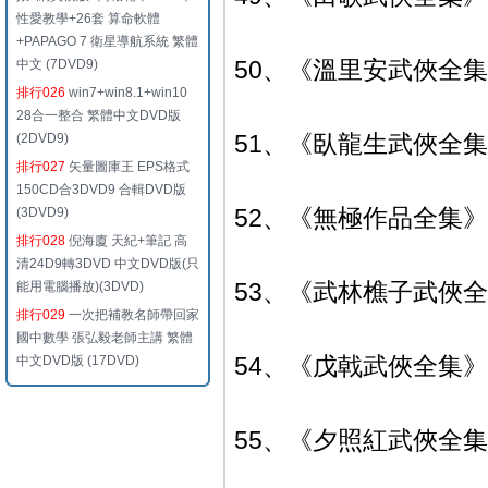
性愛教學+26套 算命軟體
+PAPAGO 7 衛星導航系統 繁體
50、《溫里安武俠全集
中文 (7DVD9)
排行026
win7+win8.1+win10
28合一整合 繁體中文DVD版
51、《臥龍生武俠全集
(2DVD9)
排行027
矢量圖庫王 EPS格式
150CD合3DVD9 合輯DVD版
52、《無極作品全集》典
(3DVD9)
排行028
倪海廈 天紀+筆記 高
清24D9轉3DVD 中文DVD版(只
53、《武林樵子武俠全集
能用電腦播放)(3DVD)
排行029
一次把補教名師帶回家
國中數學 張弘毅老師主講 繁體
54、《戊戟武俠全集》典
中文DVD版 (17DVD)
55、《夕照紅武俠全集