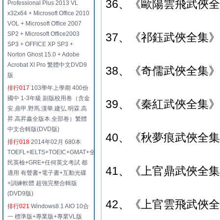
36、《歐陽雲飛武俠全
Professional Plus 2013 VL
x32x64 + Microsoft Office 2010
VOL + Microsoft Office 2007
SP2 + Microsoft Office2003
37、《祁鈺武俠全集》典
SP3 + OFFICE XP SP3 +
Norton Ghost 15.0 + Adobe
Acrobat XI Pro 繁體中文DVD9
38、《奇儒武俠全集》典
版
排行017
103學年上學期 400份
國中 1-3年級 副版校用卷（含金
39、《秦紅武俠全集》典
安.鼎甲.野馬.漢華.建弘.明霖.高
昇.高昇鑫全版本.全部卷）繁體
中文合輯版(DVD版)
40、《秋夢痕武俠全集
排行018
2014年02月 680本
TOEFL+IELTS+TOEIC+GMAT+全
民英檢+GRE+任何英文考試 都
41、《上官鼎武俠全集
適用 有聲書+電子書+互動光碟
+訓練軟體 超強完整合輯版
(DVD9版)
42、《上官雲飛武俠全
排行021
Windows8.1 AIO 10合
一 標準版+專業版+專業VL版