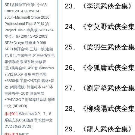
23、《李涼武俠全集》典
SP1多國語言(含繁中)+MS
Office 2014+AutoCAD
2014+Microsoft Office 2010
Professional Plus SP1版(含
24、《李莫野武俠全集
Project+visio 專業版) x86+x64
雙位元版/ 2007 SP2/ 2003
SP3+Dr.eye 譯典通 9.099
25、《梁羽生武俠全集
SP2+翻譯合輯+正航一號(進銷
存.會計.營業帳務.客戶關係管理.
報價系統.票據系統.維修管
26、《令狐庸武俠全集
理)+防毒合輯+490套 Windows
7.VISTA.XP 專用 軟體合輯
+3850個 字型+24萬個 素材+音
27、《劉定堅武俠全集
效+網頁模版+簡報範本+450本
性愛教學+26套 算命軟體
+PAPAGO 7 衛星導航系統 繁體
中文 (8DVD9)
28、《柳殘陽武俠全集
排行011
Windows XP、7、8
系統安裝USB隨身碟 繁體中文
DVD9版(2DVD9)
29、《龍人武俠全集》典
排行013
640本