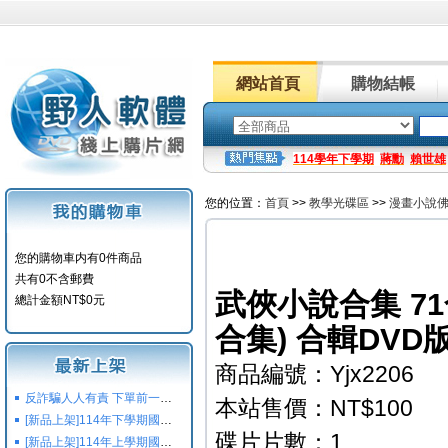
網站首頁
購物結帳
114學年下學期
蔣勳
賴世雄
您的位置：
首頁
>>
教學光碟區
>>
漫畫小說
您的購物車内有0件商品
共有0不含郵費
武俠小說合集 71
總計金額NT$0元
合集) 合輯DVD
商品編號：Yjx2206
反詐騙人人有責 下單前一定要注意
本站售價：NT$100
[新品上架]114年下學期國小國中高中命題光碟,校用卷,習作
碟片片數：1
[新品上架]114年上學期國小國中高中命題光碟,校用卷,習作