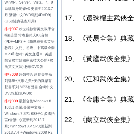
WinXP、Server、Vista、7、8
系統隨身硬碟v3 更新至2013.7
月 繁體中文DVD9版(4DVD9)
17、《還珠樓主武俠
(USB隨身碟也可用)
排行007
賴世雄數套英文教學合
輯([英語]常春藤賴氏KK音標
18、《黃易全集》典
(PDF+MP3)+《賴世雄美國英語
教程》入門、初級、中高級全套
MP3和教材+英文直通車+英語
19、《黃鷹武俠全集》典
教父賴世雄獨家密技大公開+賴
氏英文文法) 教學DVD版
排行008
超強整合 蔣勳美學系
20、《江和武俠全集》典
列講座+文學之美+美的沉思有
聲書系列 MP3有聲書 合輯中文
DVD9版(3DVD9)
21、《金庸全集》典藏版
排行009
最新合集Windows 8
10合1 企業/專業中文版 +
Windows 7 SP1 688合1 多國語
22、《蘭立武俠全集》典
言(含繁中)(更新到2013.7
月)+Windows XP SP3(更新到
2013.7月)+Windows 2008 R2