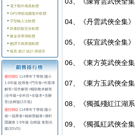
03、《陳青雲武俠全
電子郵件傳真軟體
GPS導航地圖製作軟體
04、《丹雲武俠全集》典
字型輸入法軟體
防毒防駭安全軟體
麥金塔專用軟體
05、《荻宜武俠全集》典
翻譯字典辨識軟體
報表.會計.統計.掃描等
06、《東方英武俠全集
排行001
114學年下學期 國小
07、《東方玉武俠全集
1-6年級 校用卷+門市卷+作業簿
解答+習作解答+輔助教本解答
(全年級+全科目+全版本+含解
答)合輯版(3片裝)
08、《獨孤殘紅江湖系
排行002
114學年下學期 國小
南一蘋果卷+翰林黑貓卷+康軒
隱藏卷 1-6年級 合輯版 卷類光
09、《獨孤紅武俠全集
碟(3DVD)