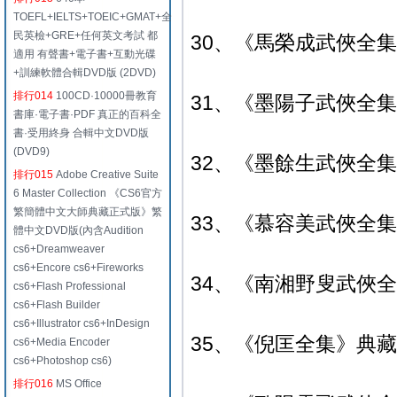
TOEFL+IELTS+TOEIC+GMAT+全
民英檢+GRE+任何英文考試 都
30、《馬榮成武俠全集
適用 有聲書+電子書+互動光碟
+訓練軟體合輯DVD版 (2DVD)
排行014
100CD·10000冊教育
31、《墨陽子武俠全集
書庫·電子書·PDF 真正的百科全
書·受用終身 合輯中文DVD版
(DVD9)
32、《墨餘生武俠全集
排行015
Adobe Creative Suite
6 Master Collection 《CS6官方
繁簡體中文大師典藏正式版》繁
33、《慕容美武俠全集》
體中文DVD版(內含Audition
cs6+Dreamweaver
cs6+Encore cs6+Fireworks
34、《南湘野叟武俠全
cs6+Flash Professional
cs6+Flash Builder
cs6+Illustrator cs6+InDesign
35、《倪匡全集》典藏版
cs6+Media Encoder
cs6+Photoshop cs6)
排行016
MS Office