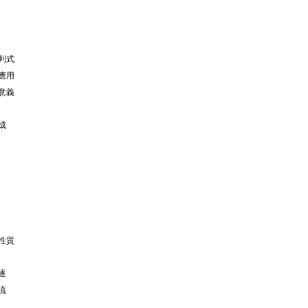
列式
應用
意義
成
性質
逐
流