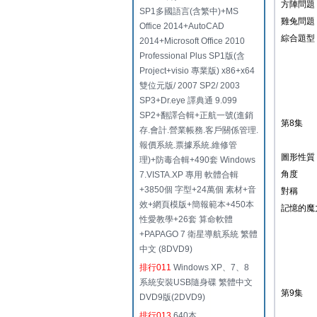
方陣問題
SP1多國語言(含繁中)+MS
雞兔問題
Office 2014+AutoCAD
綜合題型
2014+Microsoft Office 2010
Professional Plus SP1版(含
Project+visio 專業版) x86+x64
雙位元版/ 2007 SP2/ 2003
SP3+Dr.eye 譯典通 9.099
SP2+翻譯合輯+正航一號(進銷
第8集
存.會計.營業帳務.客戶關係管理.
報價系統.票據系統.維修管
圖形性質
理)+防毒合輯+490套 Windows
角度
7.VISTA.XP 專用 軟體合輯
+3850個 字型+24萬個 素材+音
對稱
效+網頁模版+簡報範本+450本
記憶的魔力
性愛教學+26套 算命軟體
+PAPAGO 7 衛星導航系統 繁體
中文 (8DVD9)
排行011
Windows XP、7、8
系統安裝USB隨身碟 繁體中文
第9集
DVD9版(2DVD9)
排行013
640本