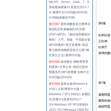
WinXP、Server、Vista、7、8
系統隨身硬碟v3 更新至2013.7
月 繁體中文DVD9版(4DVD9)
(USB隨身碟也可用)
第6集
排行007
賴世雄數套英文教學合
輯([英語]常春藤賴氏KK音標
(PDF+MP3)+《賴世雄美國英語
比和比值
教程》入門、初級、中高級全套
正比例
MP3和教材+英文直通車+英語
比例尺
教父賴世雄獨家密技大公開+賴
規律的數
氏英文文法) 教學DVD版
排行008
超強整合 蔣勳美學系
列講座+文學之美+美的沉思有
聲書系列 MP3有聲書 合輯中文
DVD9版(3DVD9)
第7集
排行009
最新合集Windows 8
10合1 企業/專業中文版 +
Windows 7 SP1 688合1 多國語
週期問題
言(含繁中)(更新到2013.7
圖形的規
月)+Windows XP SP3(更新到
植樹問題
2013.7月)+Windows 2008 R2