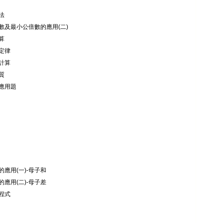
法
數及最小公倍數的應用(二)
算
定律
計算
質
應用題
的應用(一)-母子和
的應用(二)-母子差
程式