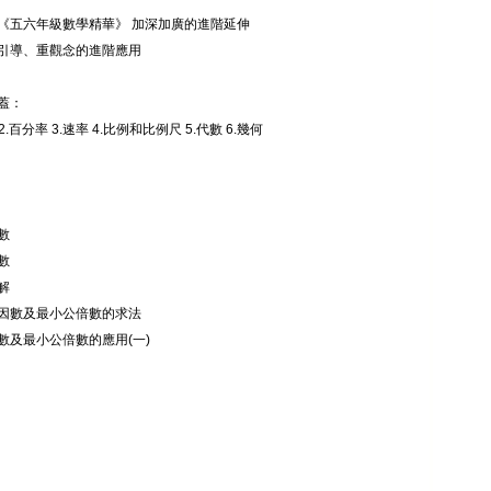
《五六年級數學精華》 加深加廣的進階延伸
引導、重觀念的進階應用
蓋：
2.百分率 3.速率 4.比例和比例尺 5.代數 6.幾何
數
數
解
因數及最小公倍數的求法
數及最小公倍數的應用(一)