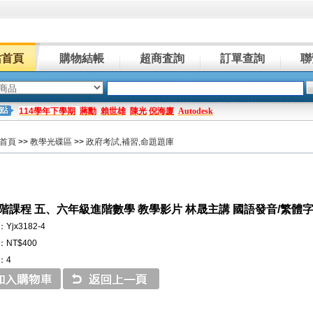
站首頁
購物結帳
超商査詢
訂單查詢
聯
114學年下學期
蔣勳
賴世雄
陳光
倪海廈
Autodesk
首頁
>>
教學光碟區
>>
政府考試,補習,命題題庫
階課程 五、六年級進階數學 教學影片 林晟主講 國語發音/繁體字幕 
jx3182-4
NT$400
：4