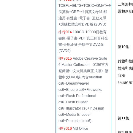
三角形和
TOEFL+IELTS+TOEIC+GMAT+全
圓和扇形
民英檢+GRE+任何英文考試 都
適用 有聲書+電子書+互動光碟
+訓練軟體合輯DVD版 (2DVD)
排行014
100CD·10000冊教育
書庫·電子書·PDF 真正的百科全
書·受用終身 合輯中文DVD版
第10集
(DVD9)
排行015
Adobe Creative Suite
錐體和柱
6 Master Collection 《CS6官方
體積和表
繁簡體中文大師典藏正式版》繁
容積
體中文DVD版(內含Audition
記憶的魔力
cs6+Dreamweaver
cs6+Encore cs6+Fireworks
cs6+Flash Professional
cs6+Flash Builder
cs6+Illustrator cs6+InDesign
cs6+Media Encoder
第11集
cs6+Photoshop cs6)
排行016
MS Office
統計圖表