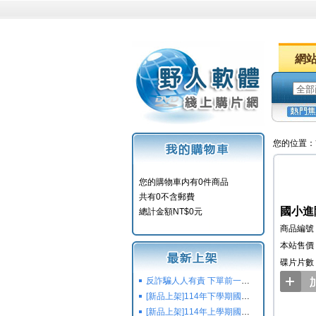
網
您的位置：
您的購物車内有0件商品
共有0不含郵費
國小進
總計金額NT$0元
商品編號：Y
本站售價：
碟片片數
反詐騙人人有責 下單前一定要注意
[新品上架]114年下學期國小國中高中命題光碟,校用卷,習作
[新品上架]114年上學期國小國中高中命題光碟,校用卷,習作