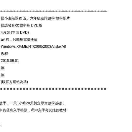
-=-=-=-=-=-=-=-=-=-=-=-=-=-=-=-=-=-=-=-=-=-=-=-=-=-=-=-=-=-=-=-=-=-
: 國小進階課程 五、六年級進階數學 教學影片
 國語發音/繁體字幕 DVD版
4片裝 (單面 DVD)
 avi檔，只能用電腦播放
indows XP/ME/NT/2000/2003/Vista/7/8
 教程
015.09.01
 無
 無
 (以官方網站為準)
-=-=-=-=-=-=-=-=-=-=-=-=-=-=-=-=-=-=-=-=-=-=-=-=-=-=-=-=-=-=-=-=-=-
數學，一天1小時20天奠定厚實數學基礎，
中資優班入學特訓，私中入學考試推薦教材！
：