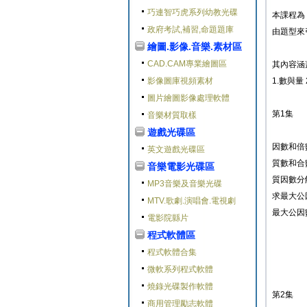
巧連智巧虎系列幼教光碟
本課程為
政府考試,補習,命題題庫
由題型來
繪圖.影像.音樂.素材區
CAD.CAM專業繪圖區
其內容涵
影像圖庫視頻素材
1.數與量 
圖片繪圖影像處理軟體
第1集
音樂材質取樣
遊戲光碟區
因數和倍
英文遊戲光碟區
質數和合
音樂電影光碟區
質因數分
MP3音樂及音樂光碟
求最大公
MTV.歌劇.演唱會.電視劇
最大公因
電影院縣片
程式軟體區
程式軟體合集
微軟系列程式軟體
燒錄光碟製作軟體
第2集
商用管理勵志軟體