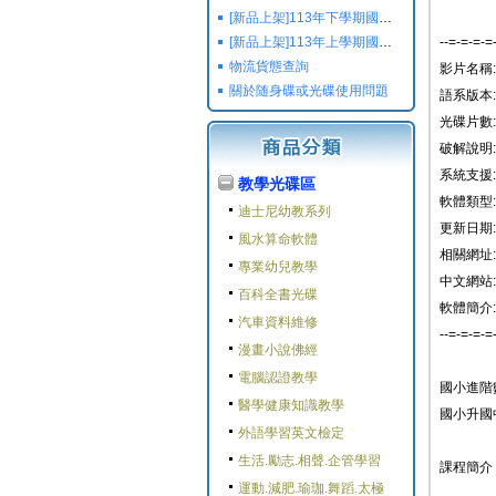
[新品上架]113年下學期國小國中高中命題光碟,校用卷,習作
[新品上架]113年上學期國小國中高中命題光碟,校用卷,習作
--=-=-=-=
物流貨態查詢
影片名稱
關於随身碟或光碟使用問題
語系版本:
光碟片數: 
破解說明:
系統支援: W
教學光碟區
軟體類型:
迪士尼幼教系列
更新日期: 2
風水算命軟體
相關網址:
專業幼兒教學
中文網站:
百科全書光碟
軟體簡介:
汽車資料維修
--=-=-=-=
漫畫小說佛經
電腦認證教學
國小進階
醫學健康知識教學
國小升國
外語學習英文檢定
生活.勵志.相聲.企管學習
課程簡介
運動.減肥.瑜珈.舞蹈.太極