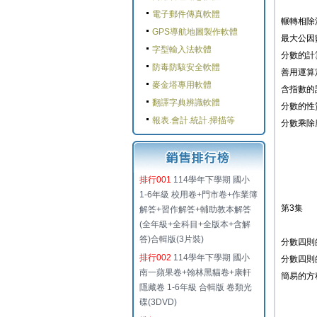
電子郵件傳真軟體
輾轉相除
GPS導航地圖製作軟體
最大公因
字型輸入法軟體
分數的計
防毒防駭安全軟體
善用運算
麥金塔專用軟體
含指數的
翻譯字典辨識軟體
分數的性
報表.會計.統計.掃描等
分數乘除
排行001
114學年下學期 國小
1-6年級 校用卷+門市卷+作業簿
第3集
解答+習作解答+輔助教本解答
(全年級+全科目+全版本+含解
答)合輯版(3片裝)
分數四則
排行002
114學年下學期 國小
分數四則
南一蘋果卷+翰林黑貓卷+康軒
簡易的方
隱藏卷 1-6年級 合輯版 卷類光
碟(3DVD)