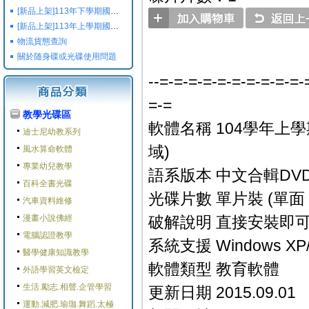
[新品上架]113年下學期國小國中高中命題光碟,校用卷,習作
[新品上架]113年上學期國小國中高中命題光碟,校用卷,習作
物流貨態查詢
關於随身碟或光碟使用問題
--=-=-=-=-=-=-=-=-=-=-
=-=
教學光碟區
軟體名稱 104學年上學
迪士尼幼教系列
域)
風水算命軟體
專業幼兒教學
語系版本 中文合輯DV
百科全書光碟
光碟片數 單片裝 (單面 
汽車資料維修
漫畫小說佛經
破解說明 直接安裝即可
電腦認證教學
系統支援 Windows XP/V
醫學健康知識教學
軟體類型 教育軟體
外語學習英文檢定
生活.勵志.相聲.企管學習
更新日期 2015.09.01
運動.減肥.瑜珈.舞蹈.太極