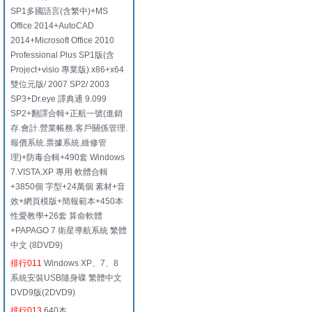
SP1多國語言(含繁中)+MS
Office 2014+AutoCAD
2014+Microsoft Office 2010
Professional Plus SP1版(含
Project+visio 專業版) x86+x64
雙位元版/ 2007 SP2/ 2003
SP3+Dr.eye 譯典通 9.099
SP2+翻譯合輯+正航一號(進銷
存.會計.營業帳務.客戶關係管理.
報價系統.票據系統.維修管
理)+防毒合輯+490套 Windows
7.VISTA.XP 專用 軟體合輯
+3850個 字型+24萬個 素材+音
效+網頁模版+簡報範本+450本
性愛教學+26套 算命軟體
+PAPAGO 7 衛星導航系統 繁體
中文 (8DVD9)
排行011
Windows XP、7、8
系統安裝USB隨身碟 繁體中文
DVD9版(2DVD9)
排行013
640本