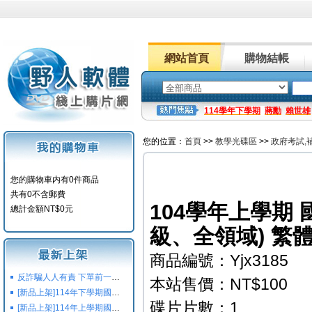
網站首頁
購物結帳
114學年下學期
蔣勳
賴世雄
您的位置：
首頁
>>
教學光碟區
>>
政府考試,
您的購物車内有0件商品
共有0不含郵費
104學年上學期 
總計金額NT$0元
級、全領域) 繁
商品編號：Yjx3185
反詐騙人人有責 下單前一定要注意
本站售價：NT$100
[新品上架]114年下學期國小國中高中命題光碟,校用卷,習作
碟片片數：1
[新品上架]114年上學期國小國中高中命題光碟,校用卷,習作