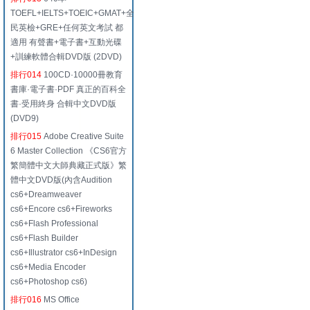
TOEFL+IELTS+TOEIC+GMAT+全
民英檢+GRE+任何英文考試 都
適用 有聲書+電子書+互動光碟
+訓練軟體合輯DVD版 (2DVD)
排行014
100CD·10000冊教育
書庫·電子書·PDF 真正的百科全
書·受用終身 合輯中文DVD版
(DVD9)
排行015
Adobe Creative Suite
6 Master Collection 《CS6官方
繁簡體中文大師典藏正式版》繁
體中文DVD版(內含Audition
cs6+Dreamweaver
cs6+Encore cs6+Fireworks
cs6+Flash Professional
cs6+Flash Builder
cs6+Illustrator cs6+InDesign
cs6+Media Encoder
cs6+Photoshop cs6)
排行016
MS Office