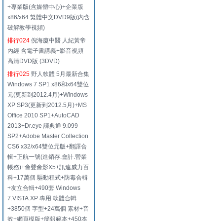
+專業版(含媒體中心)+企業版
x86/x64 繁體中文DVD9版(內含
破解教學視頻)
排行024
倪海廈中醫 人紀黃帝
內經 含電子書講義+影音視頻
高清DVD版 (3DVD)
排行025
野人軟體 5月最新合集
Windows 7 SP1 x86和x64雙位
元(更新到2012.4月)+Windows
XP SP3(更新到2012.5月)+MS
Office 2010 SP1+AutoCAD
2013+Dr.eye 譯典通 9.099
SP2+Adobe Master Collection
CS6 x32/x64雙位元版+翻譯合
輯+正航一號(進銷存.會計.營業
帳務)+會聲會影X5+訊連威力百
科+17萬個 驅動程式+防毒合輯
+友立合輯+490套 Windows
7.VISTA.XP 專用 軟體合輯
+3850個 字型+24萬個 素材+音
效+網頁模版+簡報範本+450本