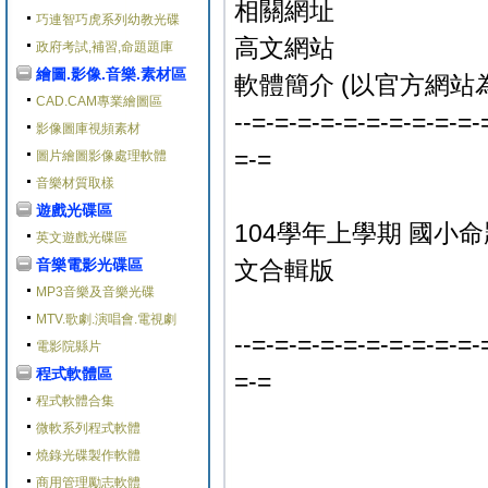
相關網址
巧連智巧虎系列幼教光碟
高文網站
政府考試,補習,命題題庫
繪圖.影像.音樂.素材區
軟體簡介 (以官方網站
CAD.CAM專業繪圖區
--=-=-=-=-=-=-=-=-=-=-
影像圖庫視頻素材
=-=
圖片繪圖影像處理軟體
音樂材質取樣
遊戲光碟區
104學年上學期 國小命
英文遊戲光碟區
音樂電影光碟區
文合輯版
MP3音樂及音樂光碟
MTV.歌劇.演唱會.電視劇
--=-=-=-=-=-=-=-=-=-=-
電影院縣片
程式軟體區
=-=
程式軟體合集
微軟系列程式軟體
燒錄光碟製作軟體
商用管理勵志軟體