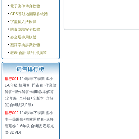
電子郵件傳真軟體
GPS導航地圖製作軟體
字型輸入法軟體
防毒防駭安全軟體
麥金塔專用軟體
翻譯字典辨識軟體
報表.會計.統計.掃描等
排行001
114學年下學期 國小
1-6年級 校用卷+門市卷+作業簿
解答+習作解答+輔助教本解答
(全年級+全科目+全版本+含解
答)合輯版(3片裝)
排行002
114學年下學期 國小
南一蘋果卷+翰林黑貓卷+康軒
隱藏卷 1-6年級 合輯版 卷類光
碟(3DVD)