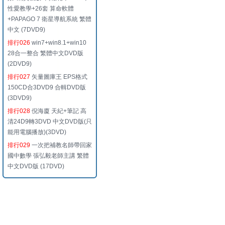
性愛教學+26套 算命軟體
+PAPAGO 7 衛星導航系統 繁體
中文 (7DVD9)
排行026
win7+win8.1+win10
28合一整合 繁體中文DVD版
(2DVD9)
排行027
矢量圖庫王 EPS格式
150CD合3DVD9 合輯DVD版
(3DVD9)
排行028
倪海廈 天紀+筆記 高
清24D9轉3DVD 中文DVD版(只
能用電腦播放)(3DVD)
排行029
一次把補教名師帶回家
國中數學 張弘毅老師主講 繁體
中文DVD版 (17DVD)