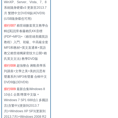
WinXP、Server、Vista、7、8
系統隨身硬碟v3 更新至2013.7
月 繁體中文DVD9版(4DVD9)
(USB隨身碟也可用)
排行007
賴世雄數套英文教學合
輯([英語]常春藤賴氏KK音標
(PDF+MP3)+《賴世雄美國英語
教程》入門、初級、中高級全套
MP3和教材+英文直通車+英語
教父賴世雄獨家密技大公開+賴
氏英文文法) 教學DVD版
排行008
超強整合 蔣勳美學系
列講座+文學之美+美的沉思有
聲書系列 MP3有聲書 合輯中文
DVD9版(3DVD9)
排行009
最新合集Windows 8
10合1 企業/專業中文版 +
Windows 7 SP1 688合1 多國語
言(含繁中)(更新到2013.7
月)+Windows XP SP3(更新到
2013.7月)+Windows 2008 R2