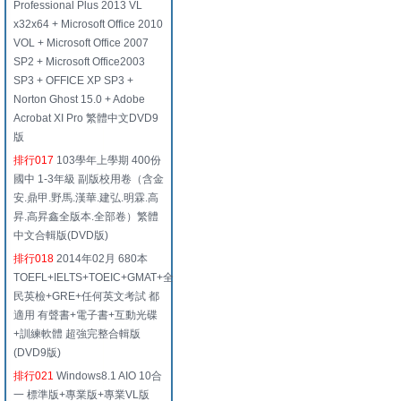
Professional Plus 2013 VL
x32x64 + Microsoft Office 2010
VOL + Microsoft Office 2007
SP2 + Microsoft Office2003
SP3 + OFFICE XP SP3 +
Norton Ghost 15.0 + Adobe
Acrobat XI Pro 繁體中文DVD9
版
排行017
103學年上學期 400份
國中 1-3年級 副版校用卷（含金
安.鼎甲.野馬.漢華.建弘.明霖.高
昇.高昇鑫全版本.全部卷）繁體
中文合輯版(DVD版)
排行018
2014年02月 680本
TOEFL+IELTS+TOEIC+GMAT+全
民英檢+GRE+任何英文考試 都
適用 有聲書+電子書+互動光碟
+訓練軟體 超強完整合輯版
(DVD9版)
排行021
Windows8.1 AIO 10合
一 標準版+專業版+專業VL版