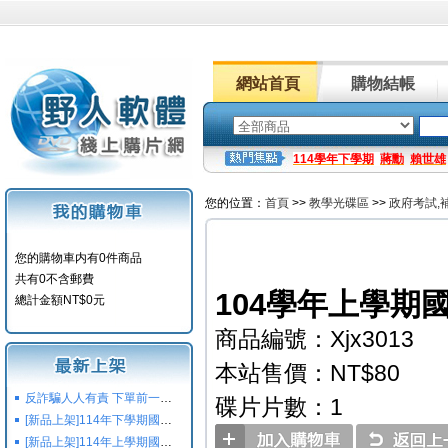
網站首頁
購物結帳
114學年下學期
蔣勳
賴世雄
您的位置：
首頁
>>
教學光碟區
>>
政府考試,
您的購物車内有0件商品
共有0不含郵費
104學年上學期
總計金額NT$0元
商品編號：Xjx3013
本站售價：NT$80
反詐騙人人有責 下單前一定要注意
碟片片數：1
[新品上架]114年下學期國小國中高中命題光碟,校用卷,習作
[新品上架]114年上學期國小國中高中命題光碟,校用卷,習作