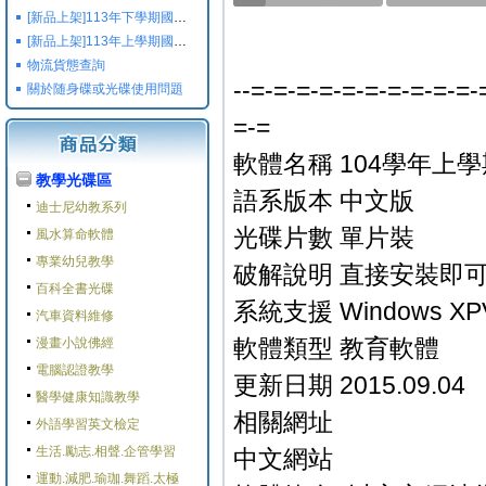
[新品上架]113年下學期國小國中高中命題光碟,校用卷,習作
[新品上架]113年上學期國小國中高中命題光碟,校用卷,習作
物流貨態查詢
--=-=-=-=-=-=-=-=-=-=-
關於随身碟或光碟使用問題
=-=
軟體名稱 104學年上
教學光碟區
語系版本 中文版
迪士尼幼教系列
光碟片數 單片裝
風水算命軟體
專業幼兒教學
破解說明 直接安裝即可
百科全書光碟
系統支援 Windows XPV
汽車資料維修
軟體類型 教育軟體
漫畫小說佛經
電腦認證教學
更新日期 2015.09.04
醫學健康知識教學
相關網址
外語學習英文檢定
生活.勵志.相聲.企管學習
中文網站
運動.減肥.瑜珈.舞蹈.太極