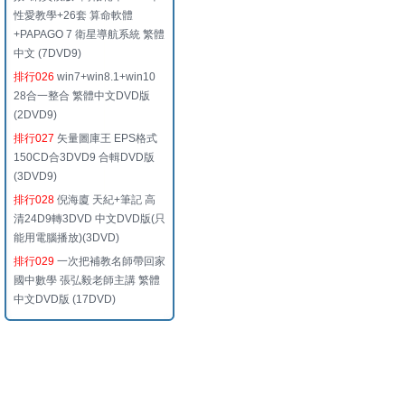
性愛教學+26套 算命軟體
+PAPAGO 7 衛星導航系統 繁體
中文 (7DVD9)
排行026
win7+win8.1+win10
28合一整合 繁體中文DVD版
(2DVD9)
排行027
矢量圖庫王 EPS格式
150CD合3DVD9 合輯DVD版
(3DVD9)
排行028
倪海廈 天紀+筆記 高
清24D9轉3DVD 中文DVD版(只
能用電腦播放)(3DVD)
排行029
一次把補教名師帶回家
國中數學 張弘毅老師主講 繁體
中文DVD版 (17DVD)