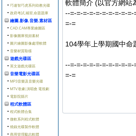
軟體簡介 (以官方網站
巧連智巧虎系列幼教光碟
--=-=-=-=-=-=-=-=-=-=-
政府考試,補習,命題題庫
繪圖.影像.音樂.素材區
=-=
CAD.CAM專業繪圖區
影像圖庫視頻素材
104學年上學期國中命
圖片繪圖影像處理軟體
音樂材質取樣
遊戲光碟區
--=-=-=-=-=-=-=-=-=-=-
英文遊戲光碟區
=-=
音樂電影光碟區
MP3音樂及音樂光碟
MTV.歌劇.演唱會.電視劇
電影院縣片
程式軟體區
程式軟體合集
微軟系列程式軟體
燒錄光碟製作軟體
商用管理勵志軟體