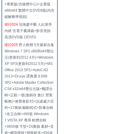
+專業版(含媒體中心)+企業版
x86/x64 繁體中文DVD9版(內含
破解教學視頻)
排行024
倪海廈中醫 人紀黃帝
內經 含電子書講義+影音視頻
高清DVD版 (3DVD)
排行025
野人軟體 5月最新合集
Windows 7 SP1 x86和x64雙位
元(更新到2012.4月)+Windows
XP SP3(更新到2012.5月)+MS
Office 2010 SP1+AutoCAD
2013+Dr.eye 譯典通 9.099
SP2+Adobe Master Collection
CS6 x32/x64雙位元版+翻譯合
輯+正航一號(進銷存.會計.營業
帳務)+會聲會影X5+訊連威力百
科+17萬個 驅動程式+防毒合輯
+友立合輯+490套 Windows
7.VISTA.XP 專用 軟體合輯
+3850個 字型+24萬個 素材+音
效+網頁模版+簡報範本+450本