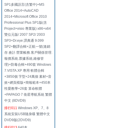
SP1多國語言(含繁中)+MS
Office 2014+AutoCAD
2014+Microsoft Office 2010
Professional Plus SP1版(含
Project+visio 專業版) x86+x64
雙位元版/ 2007 SP2/ 2003
SP3+Dr.eye 譯典通 9.099
SP2+翻譯合輯+正航一號(進銷
存.會計.營業帳務.客戶關係管理.
報價系統.票據系統.維修管
理)+防毒合輯+490套 Windows
7.VISTA.XP 專用 軟體合輯
+3850個 字型+24萬個 素材+音
效+網頁模版+簡報範本+450本
性愛教學+26套 算命軟體
+PAPAGO 7 衛星導航系統 繁體
中文 (8DVD9)
排行011
Windows XP、7、8
系統安裝USB隨身碟 繁體中文
DVD9版(2DVD9)
排行013
640本