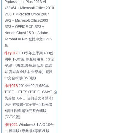
Professional Plus 2013 VL
x32x64 + Microsoft Office 2010
VOL + Microsoft Office 2007
SP2 + Microsoft Office2003
SP3 + OFFICE XP SP3 +
Norton Ghost 15.0 + Adobe
Acrobat XI Pro 繁體中文DVD9
版
排行017
103學年上學期 400份
國中 1-3年級 副版校用卷（含金
安.鼎甲.野馬.漢華.建弘.明霖.高
昇.高昇鑫全版本.全部卷）繁體
中文合輯版(DVD版)
排行018
2014年02月 680本
TOEFL+IELTS+TOEIC+GMAT+全
民英檢+GRE+任何英文考試 都
適用 有聲書+電子書+互動光碟
+訓練軟體 超強完整合輯版
(DVD9版)
排行021
Windows8.1 AIO 10合
一 標準版+專業版+專業VL版