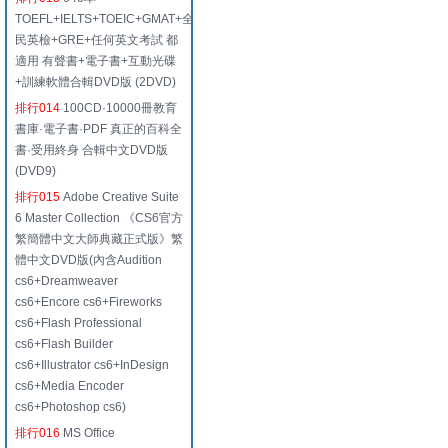
TOEFL+IELTS+TOEIC+GMAT+全
民英檢+GRE+任何英文考試 都
適用 有聲書+電子書+互動光碟
+訓練軟體合輯DVD版 (2DVD)
排行014
100CD·10000冊教育
書庫·電子書·PDF 真正的百科全
書·受用終身 合輯中文DVD版
(DVD9)
排行015
Adobe Creative Suite
6 Master Collection 《CS6官方
繁簡體中文大師典藏正式版》繁
體中文DVD版(內含Audition
cs6+Dreamweaver
cs6+Encore cs6+Fireworks
cs6+Flash Professional
cs6+Flash Builder
cs6+Illustrator cs6+InDesign
cs6+Media Encoder
cs6+Photoshop cs6)
排行016
MS Office