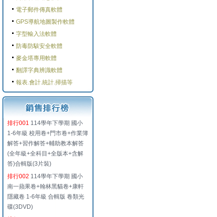
電子郵件傳真軟體
GPS導航地圖製作軟體
字型輸入法軟體
防毒防駭安全軟體
麥金塔專用軟體
翻譯字典辨識軟體
報表.會計.統計.掃描等
排行001
114學年下學期 國小
1-6年級 校用卷+門市卷+作業簿
解答+習作解答+輔助教本解答
(全年級+全科目+全版本+含解
答)合輯版(3片裝)
排行002
114學年下學期 國小
南一蘋果卷+翰林黑貓卷+康軒
隱藏卷 1-6年級 合輯版 卷類光
碟(3DVD)