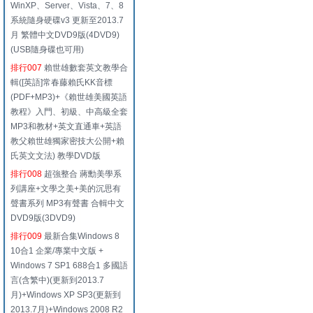
WinXP、Server、Vista、7、8
系統隨身硬碟v3 更新至2013.7
月 繁體中文DVD9版(4DVD9)
(USB隨身碟也可用)
排行007
賴世雄數套英文教學合
輯([英語]常春藤賴氏KK音標
(PDF+MP3)+《賴世雄美國英語
教程》入門、初級、中高級全套
MP3和教材+英文直通車+英語
教父賴世雄獨家密技大公開+賴
氏英文文法) 教學DVD版
排行008
超強整合 蔣勳美學系
列講座+文學之美+美的沉思有
聲書系列 MP3有聲書 合輯中文
DVD9版(3DVD9)
排行009
最新合集Windows 8
10合1 企業/專業中文版 +
Windows 7 SP1 688合1 多國語
言(含繁中)(更新到2013.7
月)+Windows XP SP3(更新到
2013.7月)+Windows 2008 R2