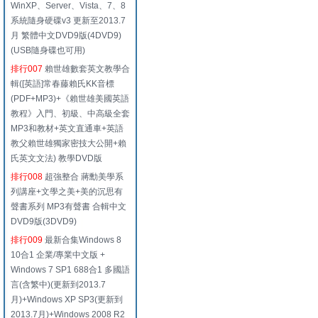
WinXP、Server、Vista、7、8
系統隨身硬碟v3 更新至2013.7
月 繁體中文DVD9版(4DVD9)
(USB隨身碟也可用)
排行007
賴世雄數套英文教學合
輯([英語]常春藤賴氏KK音標
(PDF+MP3)+《賴世雄美國英語
教程》入門、初級、中高級全套
MP3和教材+英文直通車+英語
教父賴世雄獨家密技大公開+賴
氏英文文法) 教學DVD版
排行008
超強整合 蔣勳美學系
列講座+文學之美+美的沉思有
聲書系列 MP3有聲書 合輯中文
DVD9版(3DVD9)
排行009
最新合集Windows 8
10合1 企業/專業中文版 +
Windows 7 SP1 688合1 多國語
言(含繁中)(更新到2013.7
月)+Windows XP SP3(更新到
2013.7月)+Windows 2008 R2