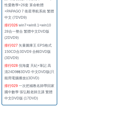
性愛教學+26套 算命軟體
+PAPAGO 7 衛星導航系統 繁體
中文 (7DVD9)
排行026
win7+win8.1+win10
28合一整合 繁體中文DVD版
(2DVD9)
排行027
矢量圖庫王 EPS格式
150CD合3DVD9 合輯DVD版
(3DVD9)
排行028
倪海廈 天紀+筆記 高
清24D9轉3DVD 中文DVD版(只
能用電腦播放)(3DVD)
排行029
一次把補教名師帶回家
國中數學 張弘毅老師主講 繁體
中文DVD版 (17DVD)