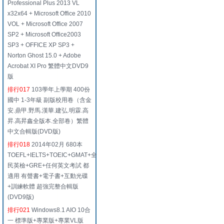
Professional Plus 2013 VL
x32x64 + Microsoft Office 2010
VOL + Microsoft Office 2007
SP2 + Microsoft Office2003
SP3 + OFFICE XP SP3 +
Norton Ghost 15.0 + Adobe
Acrobat XI Pro 繁體中文DVD9
版
排行017
103學年上學期 400份
國中 1-3年級 副版校用卷（含金
安.鼎甲.野馬.漢華.建弘.明霖.高
昇.高昇鑫全版本.全部卷）繁體
中文合輯版(DVD版)
排行018
2014年02月 680本
TOEFL+IELTS+TOEIC+GMAT+全
民英檢+GRE+任何英文考試 都
適用 有聲書+電子書+互動光碟
+訓練軟體 超強完整合輯版
(DVD9版)
排行021
Windows8.1 AIO 10合
一 標準版+專業版+專業VL版