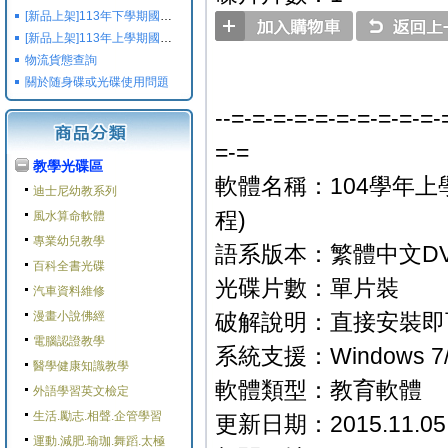
[新品上架]113年下學期國小國中高中命題光碟,校用卷,習作
[新品上架]113年上學期國小國中高中命題光碟,校用卷,習作
物流貨態查詢
關於随身碟或光碟使用問題
--=-=-=-=-=-=-=-=-=-=-
=-=
教學光碟區
軟體名稱：104學年上學
迪士尼幼教系列
程)
風水算命軟體
專業幼兒教學
語系版本：繁體中文D
百科全書光碟
光碟片數：單片裝
汽車資料維修
漫畫小說佛經
破解說明：直接安裝即
電腦認證教學
系統支援：Windows 7/8
醫學健康知識教學
軟體類型：教育軟體
外語學習英文檢定
生活.勵志.相聲.企管學習
更新日期：2015.11.05
運動.減肥.瑜珈.舞蹈.太極