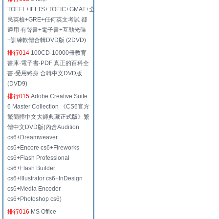
TOEFL+IELTS+TOEIC+GMAT+全
民英檢+GRE+任何英文考試 都
適用 有聲書+電子書+互動光碟
+訓練軟體合輯DVD版 (2DVD)
排行014
100CD·10000冊教育
書庫·電子書·PDF 真正的百科全
書·受用終身 合輯中文DVD版
(DVD9)
排行015
Adobe Creative Suite
6 Master Collection 《CS6官方
繁簡體中文大師典藏正式版》繁
體中文DVD版(內含Audition
cs6+Dreamweaver
cs6+Encore cs6+Fireworks
cs6+Flash Professional
cs6+Flash Builder
cs6+Illustrator cs6+InDesign
cs6+Media Encoder
cs6+Photoshop cs6)
排行016
MS Office