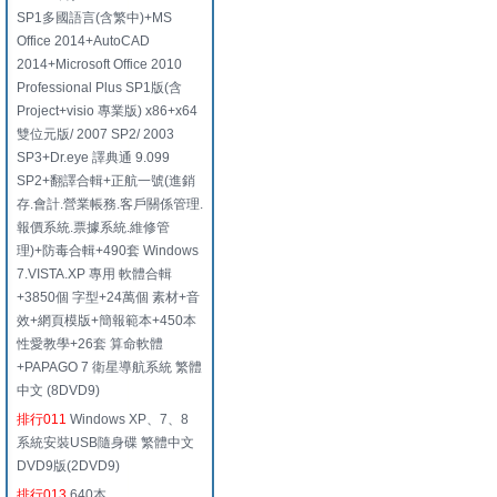
SP1多國語言(含繁中)+MS
Office 2014+AutoCAD
2014+Microsoft Office 2010
Professional Plus SP1版(含
Project+visio 專業版) x86+x64
雙位元版/ 2007 SP2/ 2003
SP3+Dr.eye 譯典通 9.099
SP2+翻譯合輯+正航一號(進銷
存.會計.營業帳務.客戶關係管理.
報價系統.票據系統.維修管
理)+防毒合輯+490套 Windows
7.VISTA.XP 專用 軟體合輯
+3850個 字型+24萬個 素材+音
效+網頁模版+簡報範本+450本
性愛教學+26套 算命軟體
+PAPAGO 7 衛星導航系統 繁體
中文 (8DVD9)
排行011
Windows XP、7、8
系統安裝USB隨身碟 繁體中文
DVD9版(2DVD9)
排行013
640本