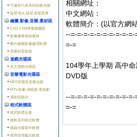
相關網址：
巧連智巧虎系列幼教光碟
中文網站：
政府考試,補習,命題題庫
繪圖.影像.音樂.素材區
軟體簡介：(以官方網站
CAD.CAM專業繪圖區
--=-=-=-=-=-=-=-=-=-=-
影像圖庫視頻素材
=-=
圖片繪圖影像處理軟體
音樂材質取樣
遊戲光碟區
104學年上學期 高中命
英文遊戲光碟區
音樂電影光碟區
DVD版
MP3音樂及音樂光碟
MTV.歌劇.演唱會.電視劇
--=-=-=-=-=-=-=-=-=-=-
電影院縣片
程式軟體區
=-=
程式軟體合集
微軟系列程式軟體
燒錄光碟製作軟體
商用管理勵志軟體