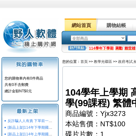
網站首頁
購物結帳
114學年下學期
蔣勳
賴世雄
您的位置：
首頁
>>
教學光碟區
>>
政府考試,
您的購物車内有0件商品
共有0不含郵費
104學年上學期 
總計金額NT$0元
學(99課程) 繁
商品編號：Yjx3273
反詐騙人人有責 下單前一定要注意
本站售價：NT$100
[新品上架]114年下學期國小國中高中命題光碟,校用卷,習作
碟片片數：1
[新品上架]114年上學期國小國中高中命題光碟,校用卷,習作