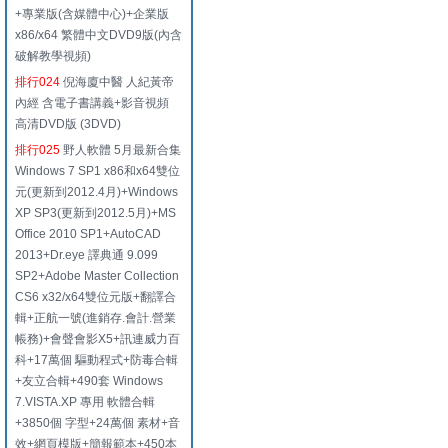
+專業版(含媒體中心)+企業版
x86/x64 繁體中文DVD9版(內含
破解教學視頻)
排行024
倪海廈中醫 人紀黃帝
內經 含電子書講義+影音視頻
高清DVD版 (3DVD)
排行025
野人軟體 5月最新合集
Windows 7 SP1 x86和x64雙位
元(更新到2012.4月)+Windows
XP SP3(更新到2012.5月)+MS
Office 2010 SP1+AutoCAD
2013+Dr.eye 譯典通 9.099
SP2+Adobe Master Collection
CS6 x32/x64雙位元版+翻譯合
輯+正航一號(進銷存.會計.營業
帳務)+會聲會影X5+訊連威力百
科+17萬個 驅動程式+防毒合輯
+友立合輯+490套 Windows
7.VISTA.XP 專用 軟體合輯
+3850個 字型+24萬個 素材+音
效+網頁模版+簡報範本+450本