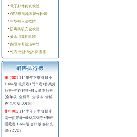
電子郵件傳真軟體
GPS導航地圖製作軟體
字型輸入法軟體
防毒防駭安全軟體
麥金塔專用軟體
翻譯字典辨識軟體
報表.會計.統計.掃描等
排行001
114學年下學期 國小
1-6年級 校用卷+門市卷+作業簿
解答+習作解答+輔助教本解答
(全年級+全科目+全版本+含解
答)合輯版(3片裝)
排行002
114學年下學期 國小
南一蘋果卷+翰林黑貓卷+康軒
隱藏卷 1-6年級 合輯版 卷類光
碟(3DVD)