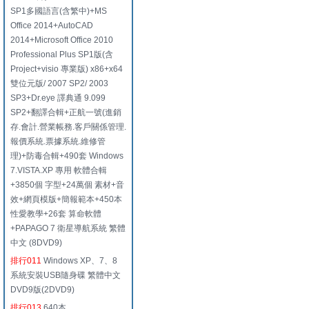
SP1多國語言(含繁中)+MS
Office 2014+AutoCAD
2014+Microsoft Office 2010
Professional Plus SP1版(含
Project+visio 專業版) x86+x64
雙位元版/ 2007 SP2/ 2003
SP3+Dr.eye 譯典通 9.099
SP2+翻譯合輯+正航一號(進銷
存.會計.營業帳務.客戶關係管理.
報價系統.票據系統.維修管
理)+防毒合輯+490套 Windows
7.VISTA.XP 專用 軟體合輯
+3850個 字型+24萬個 素材+音
效+網頁模版+簡報範本+450本
性愛教學+26套 算命軟體
+PAPAGO 7 衛星導航系統 繁體
中文 (8DVD9)
排行011
Windows XP、7、8
系統安裝USB隨身碟 繁體中文
DVD9版(2DVD9)
排行013
640本