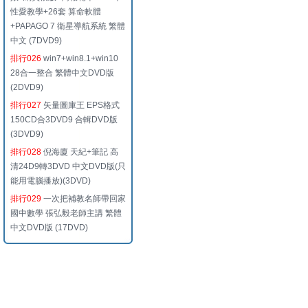
性愛教學+26套 算命軟體
+PAPAGO 7 衛星導航系統 繁體
中文 (7DVD9)
排行026
win7+win8.1+win10
28合一整合 繁體中文DVD版
(2DVD9)
排行027
矢量圖庫王 EPS格式
150CD合3DVD9 合輯DVD版
(3DVD9)
排行028
倪海廈 天紀+筆記 高
清24D9轉3DVD 中文DVD版(只
能用電腦播放)(3DVD)
排行029
一次把補教名師帶回家
國中數學 張弘毅老師主講 繁體
中文DVD版 (17DVD)