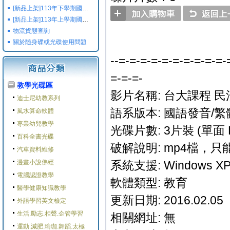
[新品上架]113年下學期國小國中高中命題光碟,校用卷,習作
[新品上架]113年上學期國小國中高中命題光碟,校用卷,習作
物流貨態查詢
關於随身碟或光碟使用問題
--=-=-=-=-=-=-=-=-=-=-
=-=-=-
教學光碟區
影片名稱: 台大課程 
迪士尼幼教系列
語系版本: 國語發音/繁
風水算命軟體
專業幼兒教學
光碟片數: 3片裝 (單面 
百科全書光碟
破解說明: mp4檔，
汽車資料維修
漫畫小說佛經
系統支援: Windows XP/M
電腦認證教學
軟體類型: 教育
醫學健康知識教學
更新日期: 2016.02.05
外語學習英文檢定
生活.勵志.相聲.企管學習
相關網址: 無
運動.減肥.瑜珈.舞蹈.太極