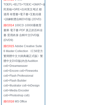
TOEFL+IELTS+TOEIC+GMAT+全
民英檢+GRE+任何英文考試 都
適用 有聲書+電子書+互動光碟
+訓練軟體合輯DVD版 (2DVD)
排行014
100CD·10000冊教育
書庫·電子書·PDF 真正的百科全
書·受用終身 合輯中文DVD版
(DVD9)
排行015
Adobe Creative Suite
6 Master Collection 《CS6官方
繁簡體中文大師典藏正式版》繁
體中文DVD版(內含Audition
cs6+Dreamweaver
cs6+Encore cs6+Fireworks
cs6+Flash Professional
cs6+Flash Builder
cs6+Illustrator cs6+InDesign
cs6+Media Encoder
cs6+Photoshop cs6)
排行016
MS Office