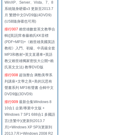
WinXP、Server、Vista、7、8
系統隨身硬碟v3 更新至2013.7
月 繁體中文DVD9版(4DVD9)
(USB隨身碟也可用)
排行007
賴世雄數套英文教學合
輯([英語]常春藤賴氏KK音標
(PDF+MP3)+《賴世雄美國英語
教程》入門、初級、中高級全套
MP3和教材+英文直通車+英語
教父賴世雄獨家密技大公開+賴
氏英文文法) 教學DVD版
排行008
超強整合 蔣勳美學系
列講座+文學之美+美的沉思有
聲書系列 MP3有聲書 合輯中文
DVD9版(3DVD9)
排行009
最新合集Windows 8
10合1 企業/專業中文版 +
Windows 7 SP1 688合1 多國語
言(含繁中)(更新到2013.7
月)+Windows XP SP3(更新到
2013.7月)+Windows 2008 R2