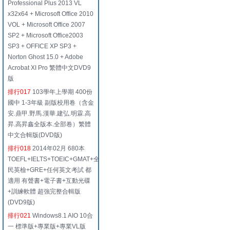
Professional Plus 2013 VL
x32x64 + Microsoft Office 2010
VOL + Microsoft Office 2007
SP2 + Microsoft Office2003
SP3 + OFFICE XP SP3 +
Norton Ghost 15.0 + Adobe
Acrobat XI Pro 繁體中文DVD9
版
排行017
103學年上學期 400份
國中 1-3年級 副版校用卷（含金
安.鼎甲.野馬.漢華.建弘.明霖.高
昇.高昇鑫全版本.全部卷）繁體
中文合輯版(DVD版)
排行018
2014年02月 680本
TOEFL+IELTS+TOEIC+GMAT+全
民英檢+GRE+任何英文考試 都
適用 有聲書+電子書+互動光碟
+訓練軟體 超強完整合輯版
(DVD9版)
排行021
Windows8.1 AIO 10合
一 標準版+專業版+專業VL版