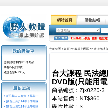
網站首頁
購物結帳
114學年下學期
蔣勳
賴世雄
您的位置：
首頁
>>
教學光碟區
>>
政府考試,
您的購物車内有0件商品
共有0不含郵費
台大課程 民法總
總計金額NT$0元
DVD版(只能用電腦
商品編號：Zjx0220-3
反詐騙人人有責 下單前一定要注意
本站售價：NT$360
[新品上架]114年下學期國小國中高中命題光碟,校用卷,習作
碟片片數：3
[新品上架]114年上學期國小國中高中命題光碟,校用卷,習作