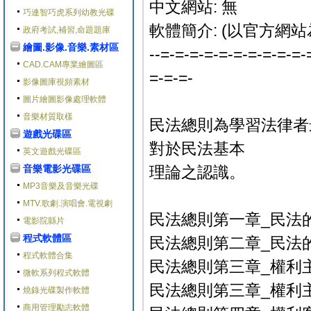
中文網站: 無
巧連智巧虎系列幼教光碟
軟體簡介: (以官方網站
政府考試,補習,命題題庫
繪圖.影像.音樂.素材區
--=-=-=-=-=-=-=-=-=-=-
CAD.CAM專業繪圖區
=-=-=-
影像圖庫視頻素材
圖片繪圖影像處理軟體
音樂材質取樣
民法總則為學習法律者
遊戲光碟區
對於民法基本
英文遊戲光碟區
音樂電影光碟區
理論之認識。
MP3音樂及音樂光碟
MTV.歌劇.演唱會.電視劇
民法總則第一章_民法的基
電影院縣片
程式軟體區
民法總則第二章_民法的
程式軟體合集
民法總則第三章_權利主體
微軟系列程式軟體
民法總則第三章_權利主體(
燒錄光碟製作軟體
商用管理勵志軟體