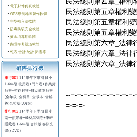
民法總則第四章_權利客體
電子郵件傳真軟體
民法總則第五章權利變動 -
GPS導航地圖製作軟體
民法總則第五章權利變動－
字型輸入法軟體
防毒防駭安全軟體
民法總則第五章權利變動－
麥金塔專用軟體
民法總則第六章_法律行為
翻譯字典辨識軟體
民法總則第六章_法律行
報表.會計.統計.掃描等
民法總則第六章_法律行為
排行001
114學年下學期 國小
1-6年級 校用卷+門市卷+作業簿
解答+習作解答+輔助教本解答
--=-=-=-=-=-=-=-=-=-=-
(全年級+全科目+全版本+含解
答)合輯版(3片裝)
=-=-=-
排行002
114學年下學期 國小
南一蘋果卷+翰林黑貓卷+康軒
隱藏卷 1-6年級 合輯版 卷類光
碟(3DVD)