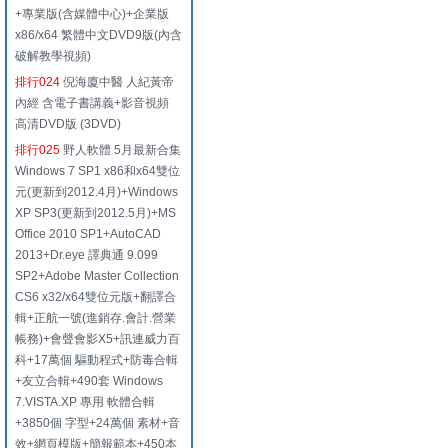
+專業版(含媒體中心)+企業版
x86/x64 繁體中文DVD9版(內含
破解教學視頻)
排行024
倪海廈中醫 人紀黃帝
內經 含電子書講義+影音視頻
高清DVD版 (3DVD)
排行025
野人軟體 5月最新合集
Windows 7 SP1 x86和x64雙位
元(更新到2012.4月)+Windows
XP SP3(更新到2012.5月)+MS
Office 2010 SP1+AutoCAD
2013+Dr.eye 譯典通 9.099
SP2+Adobe Master Collection
CS6 x32/x64雙位元版+翻譯合
輯+正航一號(進銷存.會計.營業
帳務)+會聲會影X5+訊連威力百
科+17萬個 驅動程式+防毒合輯
+友立合輯+490套 Windows
7.VISTA.XP 專用 軟體合輯
+3850個 字型+24萬個 素材+音
效+網頁模版+簡報範本+450本