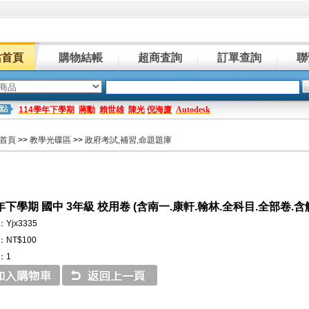
站首頁
購物結帳
超商査詢
訂單查詢
聯
114學年下學期
蔣勳
賴世雄
陳光
倪海廈
Autodesk
首頁
>>
教學光碟區
>>
政府考試,補習,命題題庫
年下學期 國中 3年級 校用卷 (含南一.康軒.翰林.全科目.全部卷.
Yjx3335
NT$100
：1