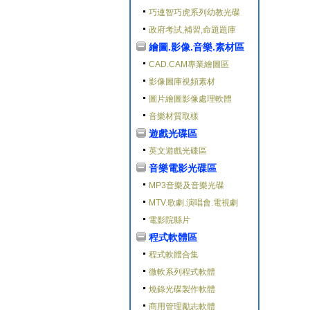
巧連智巧虎系列幼教光碟
政府考試,補習,命題題庫
繪圖.影像.音樂.素材區
CAD.CAM專業繪圖區
影像圖庫視頻素材
圖片繪圖影像處理軟體
音樂材質取樣
遊戲光碟區
英文遊戲光碟區
音樂電影光碟區
MP3音樂及音樂光碟
MTV.歌劇.演唱會.電視劇
電影院縣片
程式軟體區
程式軟體合集
微軟系列程式軟體
燒錄光碟製作軟體
商用管理勵志軟體