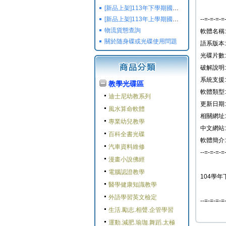
[新品上架]113年下學期國小國中高中命題光碟,校用卷,習作
[新品上架]113年上學期國小國中高中命題光碟,校用卷,習作
--=-=-=-=
物流貨態查詢
軟體名稱:
關於随身碟或光碟使用問題
語系版本:
光碟片數:
破解說明:
系統支援: W
教學光碟區
軟體類型:
迪士尼幼教系列
更新日期: 2
風水算命軟體
相關網址:
專業幼兒教學
中文網站:
百科全書光碟
軟體簡介:
汽車資料維修
--=-=-=-=
漫畫小說佛經
電腦認證教學
104學年
醫學健康知識教學
外語學習英文檢定
--=-=-=-=
生活.勵志.相聲.企管學習
運動.減肥.瑜珈.舞蹈.太極