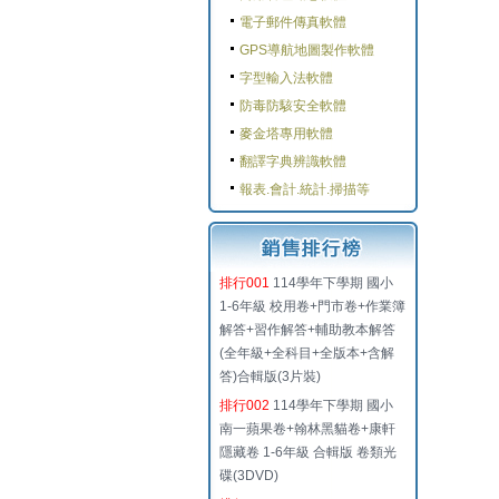
電子郵件傳真軟體
GPS導航地圖製作軟體
字型輸入法軟體
防毒防駭安全軟體
麥金塔專用軟體
翻譯字典辨識軟體
報表.會計.統計.掃描等
排行001
114學年下學期 國小
1-6年級 校用卷+門市卷+作業簿
解答+習作解答+輔助教本解答
(全年級+全科目+全版本+含解
答)合輯版(3片裝)
排行002
114學年下學期 國小
南一蘋果卷+翰林黑貓卷+康軒
隱藏卷 1-6年級 合輯版 卷類光
碟(3DVD)