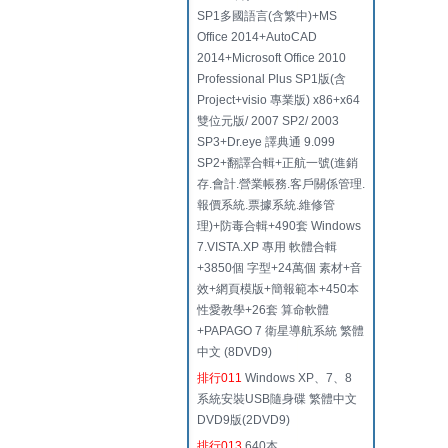
SP1多國語言(含繁中)+MS
Office 2014+AutoCAD
2014+Microsoft Office 2010
Professional Plus SP1版(含
Project+visio 專業版) x86+x64
雙位元版/ 2007 SP2/ 2003
SP3+Dr.eye 譯典通 9.099
SP2+翻譯合輯+正航一號(進銷
存.會計.營業帳務.客戶關係管理.
報價系統.票據系統.維修管
理)+防毒合輯+490套 Windows
7.VISTA.XP 專用 軟體合輯
+3850個 字型+24萬個 素材+音
效+網頁模版+簡報範本+450本
性愛教學+26套 算命軟體
+PAPAGO 7 衛星導航系統 繁體
中文 (8DVD9)
排行011
Windows XP、7、8
系統安裝USB隨身碟 繁體中文
DVD9版(2DVD9)
排行013
640本