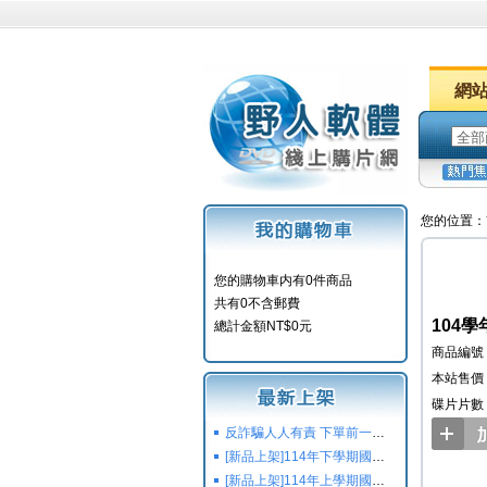
網
您的位置：
您的購物車内有0件商品
共有0不含郵費
104學
總計金額NT$0元
商品編號：
本站售價：
碟片片數
反詐騙人人有責 下單前一定要注意
[新品上架]114年下學期國小國中高中命題光碟,校用卷,習作
[新品上架]114年上學期國小國中高中命題光碟,校用卷,習作