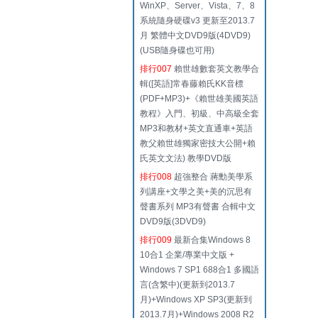
WinXP、Server、Vista、7、8
系統隨身硬碟v3 更新至2013.7
月 繁體中文DVD9版(4DVD9)
(USB隨身碟也可用)
排行007
賴世雄數套英文教學合
輯([英語]常春藤賴氏KK音標
(PDF+MP3)+《賴世雄美國英語
教程》入門、初級、中高級全套
MP3和教材+英文直通車+英語
教父賴世雄獨家密技大公開+賴
氏英文文法) 教學DVD版
排行008
超強整合 蔣勳美學系
列講座+文學之美+美的沉思有
聲書系列 MP3有聲書 合輯中文
DVD9版(3DVD9)
排行009
最新合集Windows 8
10合1 企業/專業中文版 +
Windows 7 SP1 688合1 多國語
言(含繁中)(更新到2013.7
月)+Windows XP SP3(更新到
2013.7月)+Windows 2008 R2