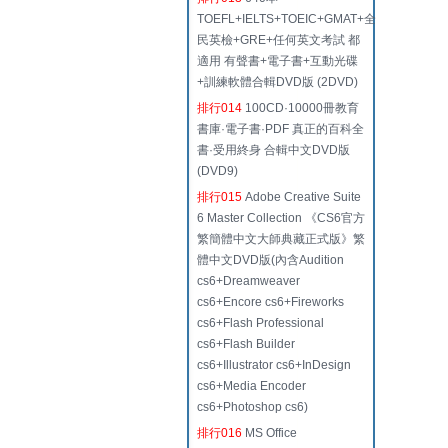
TOEFL+IELTS+TOEIC+GMAT+全
民英檢+GRE+任何英文考試 都
適用 有聲書+電子書+互動光碟
+訓練軟體合輯DVD版 (2DVD)
排行014
100CD·10000冊教育
書庫·電子書·PDF 真正的百科全
書·受用終身 合輯中文DVD版
(DVD9)
排行015
Adobe Creative Suite
6 Master Collection 《CS6官方
繁簡體中文大師典藏正式版》繁
體中文DVD版(內含Audition
cs6+Dreamweaver
cs6+Encore cs6+Fireworks
cs6+Flash Professional
cs6+Flash Builder
cs6+Illustrator cs6+InDesign
cs6+Media Encoder
cs6+Photoshop cs6)
排行016
MS Office