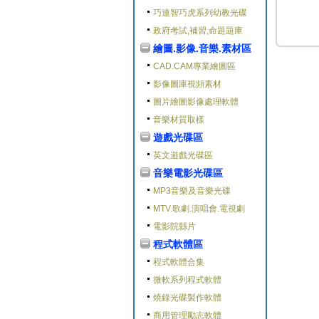
巧連智巧虎系列幼教光碟
政府考試,補習,命題題庫
繪圖.影像.音樂.素材區
CAD.CAM專業繪圖區
影像圖庫視頻素材
圖片繪圖影像處理軟體
音樂材質取樣
遊戲光碟區
英文遊戲光碟區
音樂電影光碟區
MP3音樂及音樂光碟
MTV.歌劇.演唱會.電視劇
電影院縣片
程式軟體區
程式軟體合集
微軟系列程式軟體
燒錄光碟製作軟體
商用管理勵志軟體