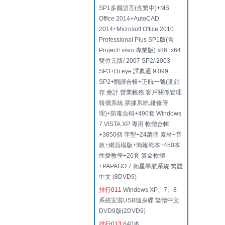
SP1多國語言(含繁中)+MS
Office 2014+AutoCAD
2014+Microsoft Office 2010
Professional Plus SP1版(含
Project+visio 專業版) x86+x64
雙位元版/ 2007 SP2/ 2003
SP3+Dr.eye 譯典通 9.099
SP2+翻譯合輯+正航一號(進銷
存.會計.營業帳務.客戶關係管理.
報價系統.票據系統.維修管
理)+防毒合輯+490套 Windows
7.VISTA.XP 專用 軟體合輯
+3850個 字型+24萬個 素材+音
效+網頁模版+簡報範本+450本
性愛教學+26套 算命軟體
+PAPAGO 7 衛星導航系統 繁體
中文 (8DVD9)
排行011
Windows XP、7、8
系統安裝USB隨身碟 繁體中文
DVD9版(2DVD9)
排行013
640本