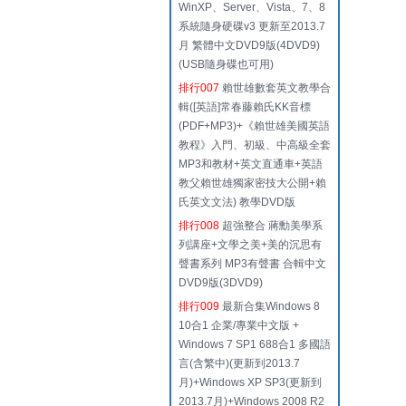
WinXP、Server、Vista、7、8
系統隨身硬碟v3 更新至2013.7
月 繁體中文DVD9版(4DVD9)
(USB隨身碟也可用)
排行007
賴世雄數套英文教學合
輯([英語]常春藤賴氏KK音標
(PDF+MP3)+《賴世雄美國英語
教程》入門、初級、中高級全套
MP3和教材+英文直通車+英語
教父賴世雄獨家密技大公開+賴
氏英文文法) 教學DVD版
排行008
超強整合 蔣勳美學系
列講座+文學之美+美的沉思有
聲書系列 MP3有聲書 合輯中文
DVD9版(3DVD9)
排行009
最新合集Windows 8
10合1 企業/專業中文版 +
Windows 7 SP1 688合1 多國語
言(含繁中)(更新到2013.7
月)+Windows XP SP3(更新到
2013.7月)+Windows 2008 R2