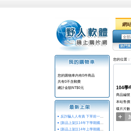
網
您的位置：
您的購物車内有0件商品
共有0不含郵費
104學
總計金額NT$0元
商品編號：
本站售價：
碟片片數
反詐騙人人有責 下單前一定要注意
[新品上架]114年下學期國小國中高中命題光碟,校用卷,習作
[新品上架]114年上學期國小國中高中命題光碟,校用卷,習作