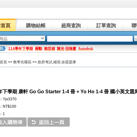
站首頁
購物結帳
超商査詢
訂單查詢
聯
114學年下學期
蔣勳
賴世雄
陳光
倪海廈
Autodesk
首頁
>>
教學光碟區
>>
政府考試,補習,命題題庫
年下學期 康軒 Go Go Starter 1-4 冊 + Yo Ho 1-4 冊 國
Yjx3370
NT$100
：1