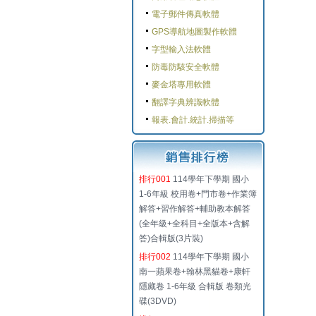
電子郵件傳真軟體
GPS導航地圖製作軟體
字型輸入法軟體
防毒防駭安全軟體
麥金塔專用軟體
翻譯字典辨識軟體
報表.會計.統計.掃描等
排行001
114學年下學期 國小
1-6年級 校用卷+門市卷+作業簿
解答+習作解答+輔助教本解答
(全年級+全科目+全版本+含解
答)合輯版(3片裝)
排行002
114學年下學期 國小
南一蘋果卷+翰林黑貓卷+康軒
隱藏卷 1-6年級 合輯版 卷類光
碟(3DVD)