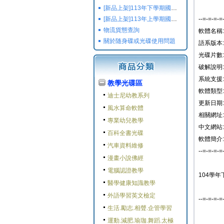
[新品上架]113年下學期國小國中高中命題光碟,校用卷,習作
[新品上架]113年上學期國小國中高中命題光碟,校用卷,習作
--=-=-=-=
物流貨態查詢
軟體名稱: 
關於随身碟或光碟使用問題
語系版本:
光碟片數:
破解說明:
系統支援: W
教學光碟區
軟體類型:
迪士尼幼教系列
更新日期: 2
風水算命軟體
相關網址:
專業幼兒教學
中文網站:
百科全書光碟
軟體簡介:
汽車資料維修
--=-=-=-=
漫畫小說佛經
電腦認證教學
104學年下
醫學健康知識教學
外語學習英文檢定
--=-=-=-=
生活.勵志.相聲.企管學習
運動.減肥.瑜珈.舞蹈.太極