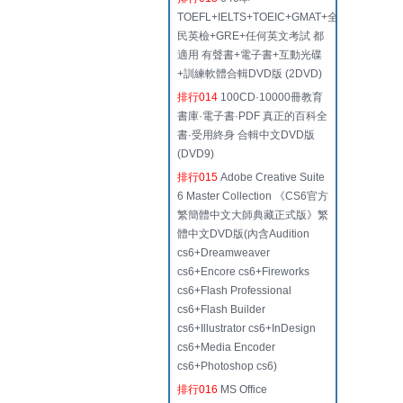
TOEFL+IELTS+TOEIC+GMAT+全
民英檢+GRE+任何英文考試 都
適用 有聲書+電子書+互動光碟
+訓練軟體合輯DVD版 (2DVD)
排行014
100CD·10000冊教育
書庫·電子書·PDF 真正的百科全
書·受用終身 合輯中文DVD版
(DVD9)
排行015
Adobe Creative Suite
6 Master Collection 《CS6官方
繁簡體中文大師典藏正式版》繁
體中文DVD版(內含Audition
cs6+Dreamweaver
cs6+Encore cs6+Fireworks
cs6+Flash Professional
cs6+Flash Builder
cs6+Illustrator cs6+InDesign
cs6+Media Encoder
cs6+Photoshop cs6)
排行016
MS Office