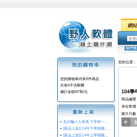
網
您的位置：
您的購物車内有0件商品
共有0不含郵費
104學
總計金額NT$0元
商品編號：
本站售價：
碟片片數
反詐騙人人有責 下單前一定要注意
[新品上架]114年下學期國小國中高中命題光碟,校用卷,習作
[新品上架]114年上學期國小國中高中命題光碟,校用卷,習作