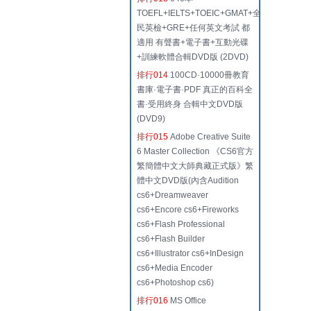
TOEFL+IELTS+TOEIC+GMAT+全
民英檢+GRE+任何英文考試 都
適用 有聲書+電子書+互動光碟
+訓練軟體合輯DVD版 (2DVD)
排行014
100CD·10000冊教育
書庫·電子書·PDF 真正的百科全
書·受用終身 合輯中文DVD版
(DVD9)
排行015
Adobe Creative Suite
6 Master Collection 《CS6官方
繁簡體中文大師典藏正式版》繁
體中文DVD版(內含Audition
cs6+Dreamweaver
cs6+Encore cs6+Fireworks
cs6+Flash Professional
cs6+Flash Builder
cs6+Illustrator cs6+InDesign
cs6+Media Encoder
cs6+Photoshop cs6)
排行016
MS Office