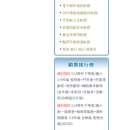
電子郵件傳真軟體
GPS導航地圖製作軟體
字型輸入法軟體
防毒防駭安全軟體
麥金塔專用軟體
翻譯字典辨識軟體
報表.會計.統計.掃描等
排行001
114學年下學期 國小
1-6年級 校用卷+門市卷+作業簿
解答+習作解答+輔助教本解答
(全年級+全科目+全版本+含解
答)合輯版(3片裝)
排行002
114學年下學期 國小
南一蘋果卷+翰林黑貓卷+康軒
隱藏卷 1-6年級 合輯版 卷類光
碟(3DVD)