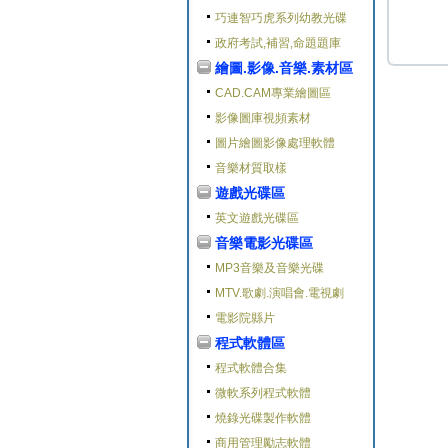
巧連智巧虎系列幼教光碟
政府考試,補習,命題題庫
繪圖.影像.音樂.素材區
CAD.CAM專業繪圖區
影像圖庫視頻素材
圖片繪圖影像處理軟體
音樂材質取樣
遊戲光碟區
英文遊戲光碟區
音樂電影光碟區
MP3音樂及音樂光碟
MTV.歌劇.演唱會.電視劇
電影院縣片
程式軟體區
程式軟體合集
微軟系列程式軟體
燒錄光碟製作軟體
商用管理勵志軟體