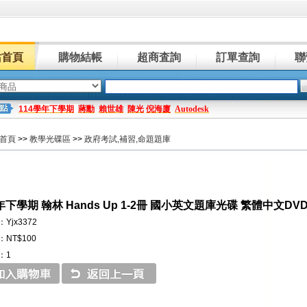
站首頁
購物結帳
超商査詢
訂單查詢
聯
114學年下學期
蔣勳
賴世雄
陳光
倪海廈
Autodesk
首頁
>>
教學光碟區
>>
政府考試,補習,命題題庫
年下學期 翰林 Hands Up 1-2冊 國小英文題庫光碟 繁體中文DV
Yjx3372
NT$100
：1