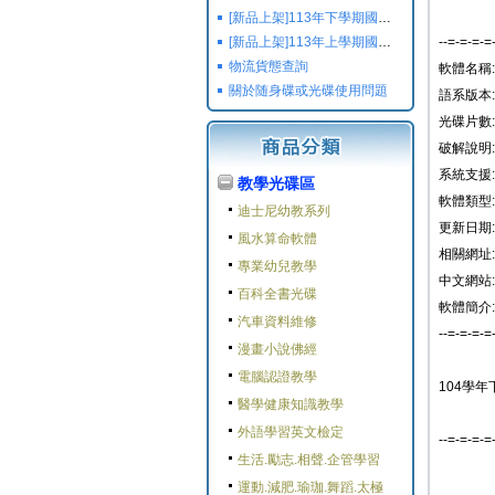
[新品上架]113年下學期國小國中高中命題光碟,校用卷,習作
[新品上架]113年上學期國小國中高中命題光碟,校用卷,習作
--=-=-=-=
物流貨態查詢
軟體名稱:
關於随身碟或光碟使用問題
語系版本:
光碟片數:
破解說明:
系統支援: W
教學光碟區
軟體類型:
迪士尼幼教系列
更新日期: 2
風水算命軟體
相關網址:
專業幼兒教學
中文網站:
百科全書光碟
軟體簡介:
汽車資料維修
--=-=-=-=
漫畫小說佛經
電腦認證教學
104學年
醫學健康知識教學
外語學習英文檢定
--=-=-=-=
生活.勵志.相聲.企管學習
運動.減肥.瑜珈.舞蹈.太極