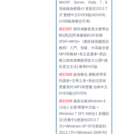
WinXP、Server、Vista、7、8
系統隨身硬碟v3 更新至2013.7
月 繁體中文DVD9版(4DVD9)
(USB隨身碟也可用)
排行007
賴世雄數套英文教學合
輯([英語]常春藤賴氏KK音標
(PDF+MP3)+《賴世雄美國英語
教程》入門、初級、中高級全套
MP3和教材+英文直通車+英語
教父賴世雄獨家密技大公開+賴
氏英文文法) 教學DVD版
排行008
超強整合 蔣勳美學系
列講座+文學之美+美的沉思有
聲書系列 MP3有聲書 合輯中文
DVD9版(3DVD9)
排行009
最新合集Windows 8
10合1 企業/專業中文版 +
Windows 7 SP1 688合1 多國語
言(含繁中)(更新到2013.7
月)+Windows XP SP3(更新到
2013.7月)+Windows 2008 R2