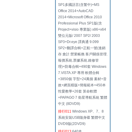
SP1多國語言(含繁中)+MS
Office 2014+AutoCAD
2014+Microsoft Office 2010
Professional Plus SP1版(含
Project+visio 專業版) x86+x64
雙位元版/ 2007 SP2/ 2003
SP3+Dr.eye 譯典通 9.099
SP2+翻譯合輯+正航一號(進銷
存.會計.營業帳務.客戶關係管理.
報價系統.票據系統.維修管
理)+防毒合輯+490套 Windows
7.VISTA.XP 專用 軟體合輯
+3850個 字型+24萬個 素材+音
效+網頁模版+簡報範本+450本
性愛教學+26套 算命軟體
+PAPAGO 7 衛星導航系統 繁體
中文 (8DVD9)
排行011
Windows XP、7、8
系統安裝USB隨身碟 繁體中文
DVD9版(2DVD9)
排行013
640本