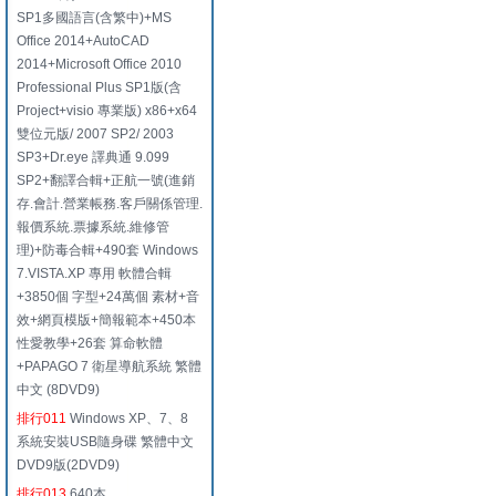
SP1多國語言(含繁中)+MS
Office 2014+AutoCAD
2014+Microsoft Office 2010
Professional Plus SP1版(含
Project+visio 專業版) x86+x64
雙位元版/ 2007 SP2/ 2003
SP3+Dr.eye 譯典通 9.099
SP2+翻譯合輯+正航一號(進銷
存.會計.營業帳務.客戶關係管理.
報價系統.票據系統.維修管
理)+防毒合輯+490套 Windows
7.VISTA.XP 專用 軟體合輯
+3850個 字型+24萬個 素材+音
效+網頁模版+簡報範本+450本
性愛教學+26套 算命軟體
+PAPAGO 7 衛星導航系統 繁體
中文 (8DVD9)
排行011
Windows XP、7、8
系統安裝USB隨身碟 繁體中文
DVD9版(2DVD9)
排行013
640本