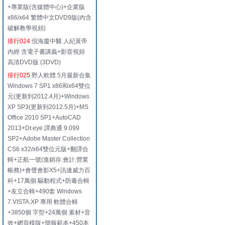
+專業版(含媒體中心)+企業版
x86/x64 繁體中文DVD9版(內含
破解教學視頻)
排行024
倪海廈中醫 人紀黃帝
內經 含電子書講義+影音視頻
高清DVD版 (3DVD)
排行025
野人軟體 5月最新合集
Windows 7 SP1 x86和x64雙位
元(更新到2012.4月)+Windows
XP SP3(更新到2012.5月)+MS
Office 2010 SP1+AutoCAD
2013+Dr.eye 譯典通 9.099
SP2+Adobe Master Collection
CS6 x32/x64雙位元版+翻譯合
輯+正航一號(進銷存.會計.營業
帳務)+會聲會影X5+訊連威力百
科+17萬個 驅動程式+防毒合輯
+友立合輯+490套 Windows
7.VISTA.XP 專用 軟體合輯
+3850個 字型+24萬個 素材+音
效+網頁模版+簡報範本+450本