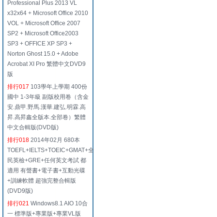
Professional Plus 2013 VL
x32x64 + Microsoft Office 2010
VOL + Microsoft Office 2007
SP2 + Microsoft Office2003
SP3 + OFFICE XP SP3 +
Norton Ghost 15.0 + Adobe
Acrobat XI Pro 繁體中文DVD9
版
排行017
103學年上學期 400份
國中 1-3年級 副版校用卷（含金
安.鼎甲.野馬.漢華.建弘.明霖.高
昇.高昇鑫全版本.全部卷）繁體
中文合輯版(DVD版)
排行018
2014年02月 680本
TOEFL+IELTS+TOEIC+GMAT+全
民英檢+GRE+任何英文考試 都
適用 有聲書+電子書+互動光碟
+訓練軟體 超強完整合輯版
(DVD9版)
排行021
Windows8.1 AIO 10合
一 標準版+專業版+專業VL版