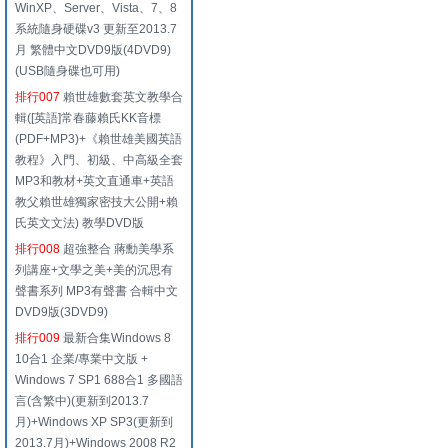
WinXP、Server、Vista、7、8
系統隨身硬碟v3 更新至2013.7
月 繁體中文DVD9版(4DVD9)
(USB隨身碟也可用)
排行007
賴世雄數套英文教學合
輯([英語]常春藤賴氏KK音標
(PDF+MP3)+《賴世雄美國英語
教程》入門、初級、中高級全套
MP3和教材+英文直通車+英語
教父賴世雄獨家密技大公開+賴
氏英文文法) 教學DVD版
排行008
超強整合 蔣勳美學系
列講座+文學之美+美的沉思有
聲書系列 MP3有聲書 合輯中文
DVD9版(3DVD9)
排行009
最新合集Windows 8
10合1 企業/專業中文版 +
Windows 7 SP1 688合1 多國語
言(含繁中)(更新到2013.7
月)+Windows XP SP3(更新到
2013.7月)+Windows 2008 R2