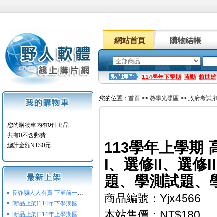
網站首頁
購物結帳
114學年下學期
蔣勳
賴世雄
您的位置：
首頁
>>
教學光碟區
>>
政府考試,
您的購物車内有0件商品
共有0不含郵費
113學年上學期
總計金額NT$0元
I、選修II、選修
題、學測試題、學
反詐騙人人有責 下單前一定要注意
商品編號：Yjx4566
[新品上架]114年下學期國小國中高中命題光碟,校用卷,習作
本站售價：NT$180
[新品上架]114年上學期國小國中高中命題光碟,校用卷,習作