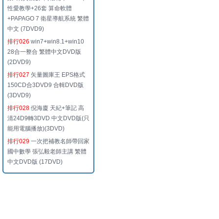
性愛教學+26套 算命軟體
+PAPAGO 7 衛星導航系統 繁體
中文 (7DVD9)
排行026
win7+win8.1+win10
28合一整合 繁體中文DVD版
(2DVD9)
排行027
矢量圖庫王 EPS格式
150CD合3DVD9 合輯DVD版
(3DVD9)
排行028
倪海廈 天紀+筆記 高
清24D9轉3DVD 中文DVD版(只
能用電腦播放)(3DVD)
排行029
一次把補教名師帶回家
國中數學 張弘毅老師主講 繁體
中文DVD版 (17DVD)