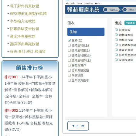
電子郵件傳真軟體
GPS導航地圖製作軟體
字型輸入法軟體
防毒防駭安全軟體
麥金塔專用軟體
翻譯字典辨識軟體
報表.會計.統計.掃描等
排行001
114學年下學期 國小
1-6年級 校用卷+門市卷+作業簿
解答+習作解答+輔助教本解答
(全年級+全科目+全版本+含解
答)合輯版(3片裝)
排行002
114學年下學期 國小
南一蘋果卷+翰林黑貓卷+康軒
隱藏卷 1-6年級 合輯版 卷類光
碟(3DVD)