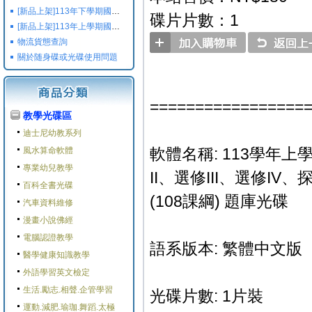
[新品上架]113年下學期國小國中高中命題光碟,校用卷,習作
碟片片數：1
[新品上架]113年上學期國小國中高中命題光碟,校用卷,習作
物流貨態查詢
關於随身碟或光碟使用問題
=================
教學光碟區
迪士尼幼教系列
軟體名稱: 113學年上
風水算命軟體
專業幼兒教學
II、選修III、選修
百科全書光碟
(108課綱) 題庫光碟
汽車資料維修
漫畫小說佛經
電腦認證教學
語系版本: 繁體中文版
醫學健康知識教學
外語學習英文檢定
生活.勵志.相聲.企管學習
光碟片數: 1片裝
運動.減肥.瑜珈.舞蹈.太極