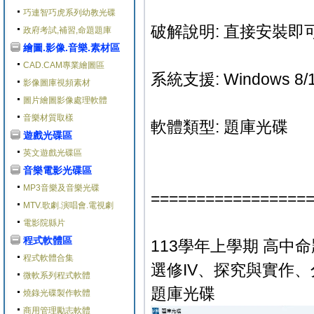
巧連智巧虎系列幼教光碟
破解說明: 直接安裝即可
政府考試,補習,命題題庫
繪圖.影像.音樂.素材區
CAD.CAM專業繪圖區
系統支援: Windows 8/1
影像圖庫視頻素材
圖片繪圖影像處理軟體
音樂材質取樣
軟體類型: 題庫光碟
遊戲光碟區
英文遊戲光碟區
音樂電影光碟區
MP3音樂及音樂光碟
=================
MTV.歌劇.演唱會.電視劇
電影院縣片
程式軟體區
113學年上學期 高中命
程式軟體合集
選修IV、探究與實作、
微軟系列程式軟體
題庫光碟
燒錄光碟製作軟體
商用管理勵志軟體