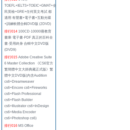
TOEFL+IELTS+TOEIC+GMAT+全
民英檢+GRE+任何英文考試 都
適用 有聲書+電子書+互動光碟
+訓練軟體合輯DVD版 (2DVD)
排行014
100CD·10000冊教育
書庫·電子書·PDF 真正的百科全
書·受用終身 合輯中文DVD版
(DVD9)
排行015
Adobe Creative Suite
6 Master Collection 《CS6官方
繁簡體中文大師典藏正式版》繁
體中文DVD版(內含Audition
cs6+Dreamweaver
cs6+Encore cs6+Fireworks
cs6+Flash Professional
cs6+Flash Builder
cs6+Illustrator cs6+InDesign
cs6+Media Encoder
cs6+Photoshop cs6)
排行016
MS Office