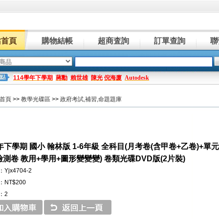
站首頁
購物結帳
超商査詢
訂單查詢
聯
114學年下學期
蔣勳
賴世雄
陳光
倪海廈
Autodesk
首頁
>>
教學光碟區
>>
政府考試,補習,命題題庫
學年下學期 國小 翰林版 1-6年級 全科目(月考卷(含甲卷+乙卷)+
檢測卷 教用+學用+圖形變變變) 卷類光碟DVD版(2片裝)
jx4704-2
NT$200
：2