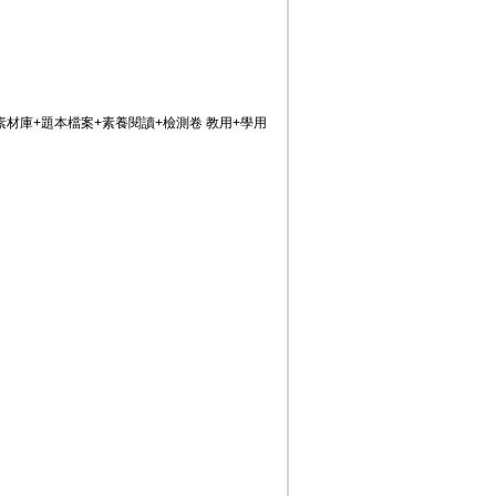
單+素材庫+題本檔案+素養閱讀+檢測卷 教用+學用