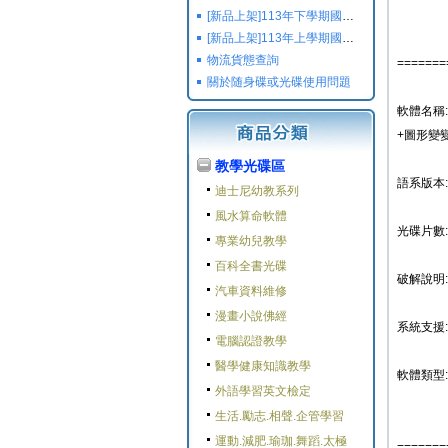
[新品上架]113年下學期國小國中高中命題光碟,校用卷,習作
[新品上架]113年上學期國小國中高中命題光碟,校用卷,習作
物流貨態查詢
=======
關於随身碟或光碟使用問題
軟體名稱:
+圖形變變
教學光碟區
語系版本
迪士尼幼教系列
風水算命軟體
光碟片數:
專業幼兒教學
百科全書光碟
破解說明:
汽車資料維修
漫畫小說佛經
系統支援: 
電腦認證教學
醫學健康知識教學
軟體類型:
外語學習英文檢定
生活.勵志.相聲.企管學習
運動.減肥.瑜珈.舞蹈.太極
=======