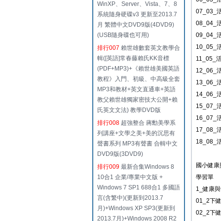
WinXP、Server、Vista、7、8
07_03
系統隨身硬碟v3 更新至2013.7
08_04_
月 繁體中文DVD9版(4DVD9)
(USB隨身碟也可用)
09_04_
10_05_
排行007
賴世雄數套英文教學合
輯([英語]常春藤賴氏KK音標
11_05_
(PDF+MP3)+《賴世雄美國英語
12_06
教程》入門、初級、中高級全套
13_06_
MP3和教材+英文直通車+英語
14_06
教父賴世雄獨家密技大公開+賴
15_07_
氏英文文法) 教學DVD版
16_07_
排行008
超強整合 蔣勳美學系
17_08
列講座+文學之美+美的沉思有
18_08
聲書系列 MP3有聲書 合輯中文
DVD9版(3DVD9)
國小健康
排行009
最新合集Windows 8
10合1 企業/專業中文版 +
學習單
Windows 7 SP1 688合1 多國語
1_健康
言(含繁中)(更新到2013.7
01_2下
月)+Windows XP SP3(更新到
02_2下
2013.7月)+Windows 2008 R2