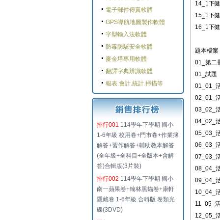
14_1下
電子郵件傳真軟體
15_1下
GPS導航地圖製作軟體
16_1下
字型輸入法軟體
防毒防駭安全軟體
題本檔案
麥金塔專用軟體
01_第二
翻譯字典辨識軟體
01_試題
報表.會計.統計.掃描等
01_01
02_01
03_02
04_02
排行001
114學年下學期 國小
05_03
1-6年級 校用卷+門市卷+作業簿
06_03
解答+習作解答+輔助教本解答
(全年級+全科目+全版本+含解
07_03
答)合輯版(3片裝)
08_04_
排行002
114學年下學期 國小
09_04_
南一蘋果卷+翰林黑貓卷+康軒
10_04_
隱藏卷 1-6年級 合輯版 卷類光
11_05_
碟(3DVD)
12_05_