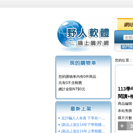
網
您的位置：
您的購物車内有0件商品
共有0不含郵費
113
總計金額NT$0元
閱讀+
商品編號：Y
本站售價：
碟片片數
反詐騙人人有責 下單前一定要注意
[新品上架]114年下學期國小國中高中命題光碟,校用卷,習作
[新品上架]114年上學期國小國中高中命題光碟,校用卷,習作