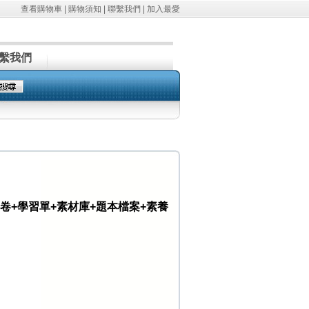
查看購物車
|
購物須知
|
聯繫我們
|
加入最愛
繫我們
單元卷+學習單+素材庫+題本檔案+素養