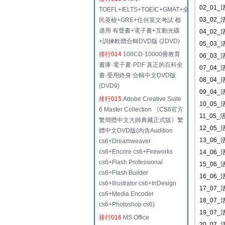
02_01
TOEFL+IELTS+TOEIC+GMAT+全
03_02
民英檢+GRE+任何英文考試 都
適用 有聲書+電子書+互動光碟
04_02
+訓練軟體合輯DVD版 (2DVD)
05_03
排行014
100CD·10000冊教育
06_03
書庫·電子書·PDF 真正的百科全
07_04
書·受用終身 合輯中文DVD版
08_04_
(DVD9)
09_04
排行015
Adobe Creative Suite
10_05
6 Master Collection 《CS6官方
11_05
繁簡體中文大師典藏正式版》繁
12_05_
體中文DVD版(內含Audition
13_06
cs6+Dreamweaver
cs6+Encore cs6+Fireworks
14_06_
cs6+Flash Professional
15_06
cs6+Flash Builder
16_06_
cs6+Illustrator cs6+InDesign
17_07_
cs6+Media Encoder
18_07_
cs6+Photoshop cs6)
19_07
排行016
MS Office
20_07_