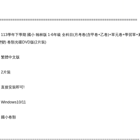
===============================================================
 113學年下學期 國小 翰林版 1-6年級 全科目(月考卷(含甲卷+乙卷)+單元卷+學習
變) 卷類光碟DVD版(2片裝)
: 繁體中文版
 2片裝
 直接安裝即可!
Windows10/11
 國小卷類
================================================================