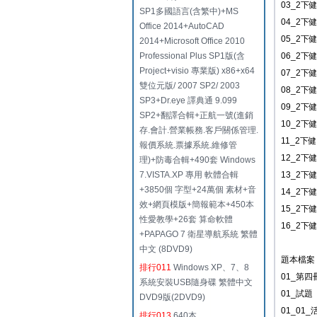
03_2下
SP1多國語言(含繁中)+MS
04_2下
Office 2014+AutoCAD
05_2下
2014+Microsoft Office 2010
Professional Plus SP1版(含
06_2下
Project+visio 專業版) x86+x64
07_2下
雙位元版/ 2007 SP2/ 2003
08_2下
SP3+Dr.eye 譯典通 9.099
09_2下
SP2+翻譯合輯+正航一號(進銷
10_2下
存.會計.營業帳務.客戶關係管理.
11_2下
報價系統.票據系統.維修管
12_2下
理)+防毒合輯+490套 Windows
7.VISTA.XP 專用 軟體合輯
13_2下
+3850個 字型+24萬個 素材+音
14_2下
效+網頁模版+簡報範本+450本
15_2下
性愛教學+26套 算命軟體
16_2下
+PAPAGO 7 衛星導航系統 繁體
中文 (8DVD9)
題本檔案
排行011
Windows XP、7、8
01_第四
系統安裝USB隨身碟 繁體中文
01_試題
DVD9版(2DVD9)
01_01
排行013
640本