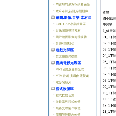
巧連智巧虎系列幼教光碟
政府考試,補習,命題題庫
健體
繪圖.影像.音樂.素材區
國小健康
CAD.CAM專業繪圖區
學習單
影像圖庫視頻素材
1_健康
圖片繪圖影像處理軟體
01_1下
02_1下
音樂材質取樣
03_1下
遊戲光碟區
04_1下
英文遊戲光碟區
05_1下
音樂電影光碟區
06_1下
MP3音樂及音樂光碟
07_1下
MTV.歌劇.演唱會.電視劇
08_1下
電影院縣片
09_1下
程式軟體區
10_1下
程式軟體合集
11_1下
微軟系列程式軟體
12_1下
燒錄光碟製作軟體
13_1下
商用管理勵志軟體