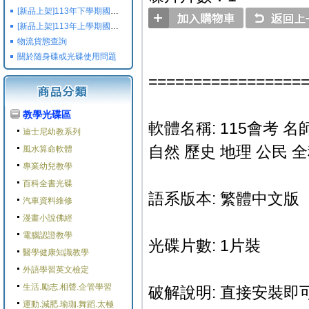
[新品上架]113年下學期國小國中高中命題光碟,校用卷,習作
[新品上架]113年上學期國小國中高中命題光碟,校用卷,習作
物流貨態查詢
關於随身碟或光碟使用問題
=================
教學光碟區
軟體名稱: 115會考
迪士尼幼教系列
自然 歷史 地理 公民 
風水算命軟體
專業幼兒教學
百科全書光碟
語系版本: 繁體中文版
汽車資料維修
漫畫小說佛經
電腦認證教學
光碟片數: 1片裝
醫學健康知識教學
外語學習英文檢定
生活.勵志.相聲.企管學習
破解說明: 直接安裝即可
運動.減肥.瑜珈.舞蹈.太極