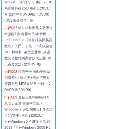
WinXP、Server、Vista、7、8
系統隨身硬碟v3 更新至2013.7
月 繁體中文DVD9版(4DVD9)
(USB隨身碟也可用)
排行007
賴世雄數套英文教學合
輯([英語]常春藤賴氏KK音標
(PDF+MP3)+《賴世雄美國英語
教程》入門、初級、中高級全套
MP3和教材+英文直通車+英語
教父賴世雄獨家密技大公開+賴
氏英文文法) 教學DVD版
排行008
超強整合 蔣勳美學系
列講座+文學之美+美的沉思有
聲書系列 MP3有聲書 合輯中文
DVD9版(3DVD9)
排行009
最新合集Windows 8
10合1 企業/專業中文版 +
Windows 7 SP1 688合1 多國語
言(含繁中)(更新到2013.7
月)+Windows XP SP3(更新到
2013.7月)+Windows 2008 R2