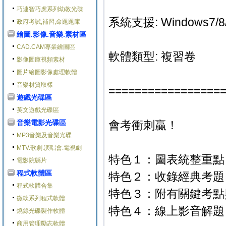
巧連智巧虎系列幼教光碟
系統支援: Windows7/8/
政府考試,補習,命題題庫
繪圖.影像.音樂.素材區
CAD.CAM專業繪圖區
軟體類型: 複習卷
影像圖庫視頻素材
圖片繪圖影像處理軟體
音樂材質取樣
=================
遊戲光碟區
英文遊戲光碟區
音樂電影光碟區
會考衝刺贏！
MP3音樂及音樂光碟
MTV.歌劇.演唱會.電視劇
特色１：圖表統整重點
電影院縣片
程式軟體區
特色２：收錄經典考題
程式軟體合集
特色３：附有關鍵考點
微軟系列程式軟體
特色４：線上影音解題
燒錄光碟製作軟體
商用管理勵志軟體