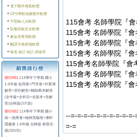
電子郵件傳真軟體
GPS導航地圖製作軟體
115會考 名師學院『會
字型輸入法軟體
防毒防駭安全軟體
115會考 名師學院『會
麥金塔專用軟體
115會考 名師學院『會
翻譯字典辨識軟體
115會考 名師學院『會
報表.會計.統計.掃描等
115會考名師學院『會
115會考 名師學院『會
排行001
114學年下學期 國小
115會考 名師學院『會
1-6年級 校用卷+門市卷+作業簿
解答+習作解答+輔助教本解答
(全年級+全科目+全版本+含解
答)合輯版(3片裝)
排行002
114學年下學期 國小
--=-=-=-=-=-=-=-=-=-=-
南一蘋果卷+翰林黑貓卷+康軒
隱藏卷 1-6年級 合輯版 卷類光
=-=
碟(3DVD)