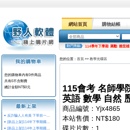
網站首頁
購物結帳
114學年下學期
蔣勳
賴世雄
您的位置：
首頁
>>
教學光碟區
您的購物車内有0件商品
共有0不含郵費
115會考 名師
總計金額NT$0元
英語 數學 自然 
商品編號：Yjx4865
反詐騙人人有責 下單前一定要注意
本站售價：NT$180
[新品上架]114年下學期國小國中高中命題光碟,校用卷,習作
碟片片數：1
[新品上架]114年上學期國小國中高中命題光碟,校用卷,習作