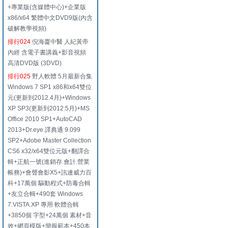
+專業版(含媒體中心)+企業版
x86/x64 繁體中文DVD9版(內含
破解教學視頻)
排行024
倪海廈中醫 人紀黃帝
內經 含電子書講義+影音視頻
高清DVD版 (3DVD)
排行025
野人軟體 5月最新合集
Windows 7 SP1 x86和x64雙位
元(更新到2012.4月)+Windows
XP SP3(更新到2012.5月)+MS
Office 2010 SP1+AutoCAD
2013+Dr.eye 譯典通 9.099
SP2+Adobe Master Collection
CS6 x32/x64雙位元版+翻譯合
輯+正航一號(進銷存.會計.營業
帳務)+會聲會影X5+訊連威力百
科+17萬個 驅動程式+防毒合輯
+友立合輯+490套 Windows
7.VISTA.XP 專用 軟體合輯
+3850個 字型+24萬個 素材+音
效+網頁模版+簡報範本+450本