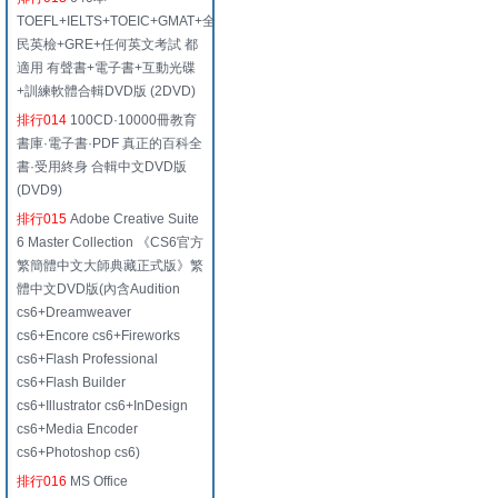
TOEFL+IELTS+TOEIC+GMAT+全
民英檢+GRE+任何英文考試 都
適用 有聲書+電子書+互動光碟
+訓練軟體合輯DVD版 (2DVD)
排行014
100CD·10000冊教育
書庫·電子書·PDF 真正的百科全
書·受用終身 合輯中文DVD版
(DVD9)
排行015
Adobe Creative Suite
6 Master Collection 《CS6官方
繁簡體中文大師典藏正式版》繁
體中文DVD版(內含Audition
cs6+Dreamweaver
cs6+Encore cs6+Fireworks
cs6+Flash Professional
cs6+Flash Builder
cs6+Illustrator cs6+InDesign
cs6+Media Encoder
cs6+Photoshop cs6)
排行016
MS Office