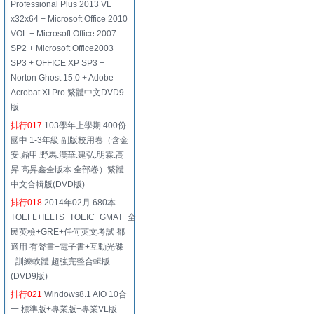
Professional Plus 2013 VL
x32x64 + Microsoft Office 2010
VOL + Microsoft Office 2007
SP2 + Microsoft Office2003
SP3 + OFFICE XP SP3 +
Norton Ghost 15.0 + Adobe
Acrobat XI Pro 繁體中文DVD9
版
排行017
103學年上學期 400份
國中 1-3年級 副版校用卷（含金
安.鼎甲.野馬.漢華.建弘.明霖.高
昇.高昇鑫全版本.全部卷）繁體
中文合輯版(DVD版)
排行018
2014年02月 680本
TOEFL+IELTS+TOEIC+GMAT+全
民英檢+GRE+任何英文考試 都
適用 有聲書+電子書+互動光碟
+訓練軟體 超強完整合輯版
(DVD9版)
排行021
Windows8.1 AIO 10合
一 標準版+專業版+專業VL版