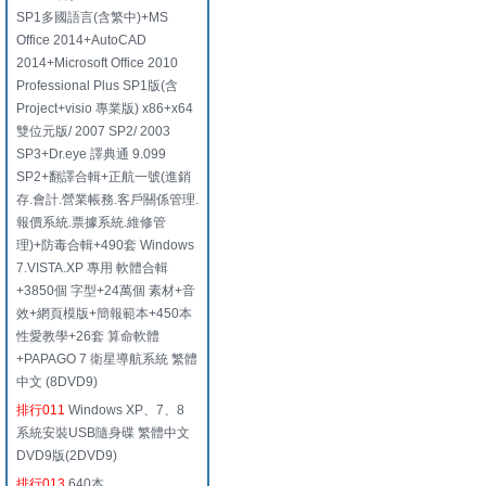
SP1多國語言(含繁中)+MS
Office 2014+AutoCAD
2014+Microsoft Office 2010
Professional Plus SP1版(含
Project+visio 專業版) x86+x64
雙位元版/ 2007 SP2/ 2003
SP3+Dr.eye 譯典通 9.099
SP2+翻譯合輯+正航一號(進銷
存.會計.營業帳務.客戶關係管理.
報價系統.票據系統.維修管
理)+防毒合輯+490套 Windows
7.VISTA.XP 專用 軟體合輯
+3850個 字型+24萬個 素材+音
效+網頁模版+簡報範本+450本
性愛教學+26套 算命軟體
+PAPAGO 7 衛星導航系統 繁體
中文 (8DVD9)
排行011
Windows XP、7、8
系統安裝USB隨身碟 繁體中文
DVD9版(2DVD9)
排行013
640本