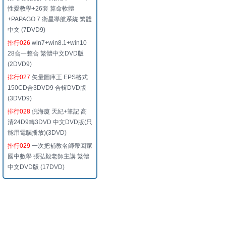
性愛教學+26套 算命軟體
+PAPAGO 7 衛星導航系統 繁體
中文 (7DVD9)
排行026
win7+win8.1+win10
28合一整合 繁體中文DVD版
(2DVD9)
排行027
矢量圖庫王 EPS格式
150CD合3DVD9 合輯DVD版
(3DVD9)
排行028
倪海廈 天紀+筆記 高
清24D9轉3DVD 中文DVD版(只
能用電腦播放)(3DVD)
排行029
一次把補教名師帶回家
國中數學 張弘毅老師主講 繁體
中文DVD版 (17DVD)