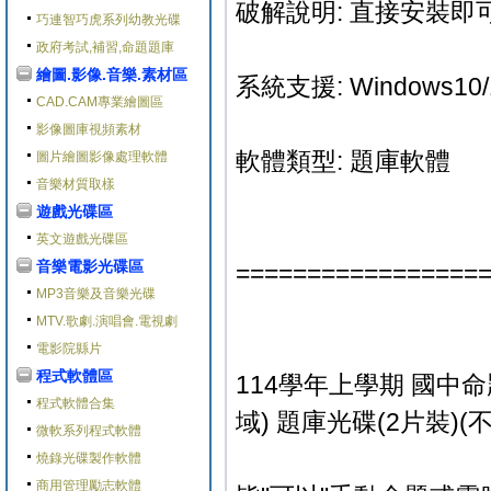
破解說明: 直接安裝即可
巧連智巧虎系列幼教光碟
政府考試,補習,命題題庫
繪圖.影像.音樂.素材區
系統支援: Windows10/
CAD.CAM專業繪圖區
影像圖庫視頻素材
軟體類型: 題庫軟體
圖片繪圖影像處理軟體
音樂材質取樣
遊戲光碟區
英文遊戲光碟區
音樂電影光碟區
=================
MP3音樂及音樂光碟
MTV.歌劇.演唱會.電視劇
電影院縣片
程式軟體區
114學年上學期 國中命
程式軟體合集
域) 題庫光碟(2片裝)
微軟系列程式軟體
燒錄光碟製作軟體
商用管理勵志軟體