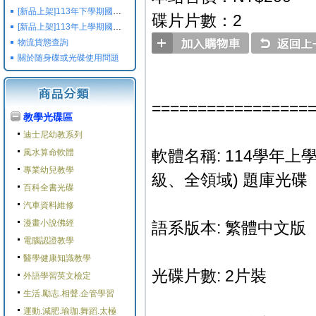
[新品上架]113年下學期國小國中高中命題光碟,校用卷,習作
碟片片數：2
[新品上架]113年上學期國小國中高中命題光碟,校用卷,習作
物流貨態查詢
關於随身碟或光碟使用問題
=================
教學光碟區
迪士尼幼教系列
軟體名稱: 114學年上學
風水算命軟體
專業幼兒教學
級、全領域) 題庫光碟
百科全書光碟
汽車資料維修
漫畫小說佛經
語系版本: 繁體中文版
電腦認證教學
醫學健康知識教學
光碟片數: 2片裝
外語學習英文檢定
生活.勵志.相聲.企管學習
運動.減肥.瑜珈.舞蹈.太極