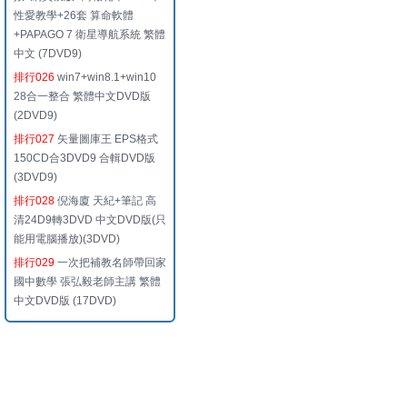
性愛教學+26套 算命軟體
+PAPAGO 7 衛星導航系統 繁體
中文 (7DVD9)
排行026
win7+win8.1+win10
28合一整合 繁體中文DVD版
(2DVD9)
排行027
矢量圖庫王 EPS格式
150CD合3DVD9 合輯DVD版
(3DVD9)
排行028
倪海廈 天紀+筆記 高
清24D9轉3DVD 中文DVD版(只
能用電腦播放)(3DVD)
排行029
一次把補教名師帶回家
國中數學 張弘毅老師主講 繁體
中文DVD版 (17DVD)