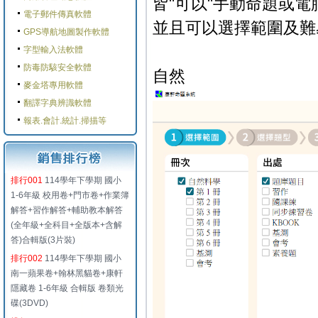
皆"可以"手動命題或電
電子郵件傳真軟體
並且可以選擇範圍及難
GPS導航地圖製作軟體
字型輸入法軟體
防毒防駭安全軟體
自然
麥金塔專用軟體
翻譯字典辨識軟體
報表.會計.統計.掃描等
排行001
114學年下學期 國小
1-6年級 校用卷+門市卷+作業簿
解答+習作解答+輔助教本解答
(全年級+全科目+全版本+含解
答)合輯版(3片裝)
排行002
114學年下學期 國小
南一蘋果卷+翰林黑貓卷+康軒
隱藏卷 1-6年級 合輯版 卷類光
碟(3DVD)