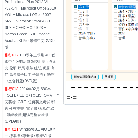
Professional Plus 2013 VL
x32x64 + Microsoft Office 2010
VOL + Microsoft Office 2007
SP2 + Microsoft Office2003
SP3 + OFFICE XP SP3 +
Norton Ghost 15.0 + Adobe
Acrobat XI Pro 繁體中文DVD9
版
排行017
103學年上學期 400份
國中 1-3年級 副版校用卷（含金
安.鼎甲.野馬.漢華.建弘.明霖.高
昇.高昇鑫全版本.全部卷）繁體
中文合輯版(DVD版)
--=-=-=-=-=-=-=-=-=-=-
排行018
2014年02月 680本
=-=
TOEFL+IELTS+TOEIC+GMAT+全
民英檢+GRE+任何英文考試 都
適用 有聲書+電子書+互動光碟
+訓練軟體 超強完整合輯版
(DVD9版)
排行021
Windows8.1 AIO 10合
一 標準版+專業版+專業VL版