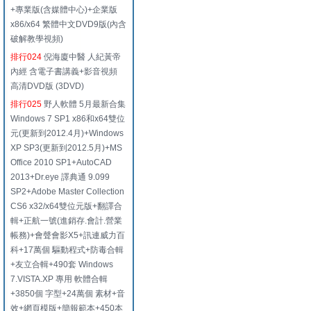
+專業版(含媒體中心)+企業版
x86/x64 繁體中文DVD9版(內含
破解教學視頻)
排行024
倪海廈中醫 人紀黃帝
內經 含電子書講義+影音視頻
高清DVD版 (3DVD)
排行025
野人軟體 5月最新合集
Windows 7 SP1 x86和x64雙位
元(更新到2012.4月)+Windows
XP SP3(更新到2012.5月)+MS
Office 2010 SP1+AutoCAD
2013+Dr.eye 譯典通 9.099
SP2+Adobe Master Collection
CS6 x32/x64雙位元版+翻譯合
輯+正航一號(進銷存.會計.營業
帳務)+會聲會影X5+訊連威力百
科+17萬個 驅動程式+防毒合輯
+友立合輯+490套 Windows
7.VISTA.XP 專用 軟體合輯
+3850個 字型+24萬個 素材+音
效+網頁模版+簡報範本+450本