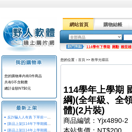
網站首頁
購物結帳
114學年下學期
蔣勳
賴世雄
您的位置：
首頁
>>
教學光碟區
您的購物車内有0件商品
共有0不含郵費
114學年上學期 
總計金額NT$0元
綱)(全年級、全
體)(2片裝)
反詐騙人人有責 下單前一定要注意
商品編號：Yjx4890-2
[新品上架]114年下學期國小國中高中命題光碟,校用卷,習作
本站售價：NT$200
[新品上架]114年上學期國小國中高中命題光碟,校用卷,習作