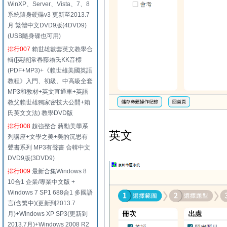
WinXP、Server、Vista、7、8
系統隨身硬碟v3 更新至2013.7
月 繁體中文DVD9版(4DVD9)
(USB隨身碟也可用)
排行007
賴世雄數套英文教學合
輯([英語]常春藤賴氏KK音標
(PDF+MP3)+《賴世雄美國英語
教程》入門、初級、中高級全套
MP3和教材+英文直通車+英語
教父賴世雄獨家密技大公開+賴
氏英文文法) 教學DVD版
排行008
超強整合 蔣勳美學系
英文
列講座+文學之美+美的沉思有
聲書系列 MP3有聲書 合輯中文
DVD9版(3DVD9)
排行009
最新合集Windows 8
10合1 企業/專業中文版 +
Windows 7 SP1 688合1 多國語
言(含繁中)(更新到2013.7
月)+Windows XP SP3(更新到
2013.7月)+Windows 2008 R2