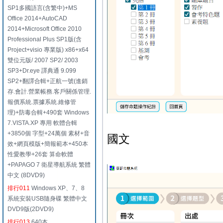
SP1多國語言(含繁中)+MS
Office 2014+AutoCAD
2014+Microsoft Office 2010
Professional Plus SP1版(含
Project+visio 專業版) x86+x64
雙位元版/ 2007 SP2/ 2003
SP3+Dr.eye 譯典通 9.099
SP2+翻譯合輯+正航一號(進銷
存.會計.營業帳務.客戶關係管理.
報價系統.票據系統.維修管
理)+防毒合輯+490套 Windows
7.VISTA.XP 專用 軟體合輯
+3850個 字型+24萬個 素材+音
國文
效+網頁模版+簡報範本+450本
性愛教學+26套 算命軟體
+PAPAGO 7 衛星導航系統 繁體
中文 (8DVD9)
排行011
Windows XP、7、8
系統安裝USB隨身碟 繁體中文
DVD9版(2DVD9)
排行013
640本