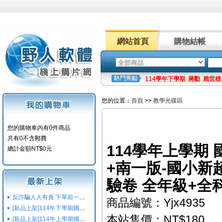
網站首頁
購物結帳
114學年下學期
蔣勳
賴世雄
您的位置：
首頁
>>
教學光碟區
您的購物車内有0件商品
共有0不含郵費
114學年上學期
總計金額NT$0元
+南一版-國小新
驗卷 全年級+全
反詐騙人人有責 下單前一定要注意
商品編號：Yjx4935
[新品上架]114年下學期國小國中高中命題光碟,校用卷,習作
本站售價：NT$180
[新品上架]114年上學期國小國中高中命題光碟,校用卷,習作