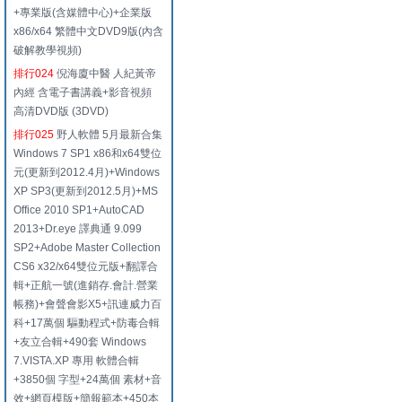
+專業版(含媒體中心)+企業版
x86/x64 繁體中文DVD9版(內含
破解教學視頻)
排行024
倪海廈中醫 人紀黃帝
內經 含電子書講義+影音視頻
高清DVD版 (3DVD)
排行025
野人軟體 5月最新合集
Windows 7 SP1 x86和x64雙位
元(更新到2012.4月)+Windows
XP SP3(更新到2012.5月)+MS
Office 2010 SP1+AutoCAD
2013+Dr.eye 譯典通 9.099
SP2+Adobe Master Collection
CS6 x32/x64雙位元版+翻譯合
輯+正航一號(進銷存.會計.營業
帳務)+會聲會影X5+訊連威力百
科+17萬個 驅動程式+防毒合輯
+友立合輯+490套 Windows
7.VISTA.XP 專用 軟體合輯
+3850個 字型+24萬個 素材+音
效+網頁模版+簡報範本+450本