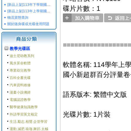
[新品上架]113年下學期國小國中高中命題光碟,校用卷,習作
碟片片數：1
[新品上架]113年上學期國小國中高中命題光碟,校用卷,習作
物流貨態查詢
關於随身碟或光碟使用問題
=================
教學光碟區
迪士尼幼教系列
軟體名稱: 114學年上
風水算命軟體
專業幼兒教學
國小新超群百分評量卷
百科全書光碟
汽車資料維修
漫畫小說佛經
語系版本: 繁體中文版
電腦認證教學
醫學健康知識教學
光碟片數: 1片裝
外語學習英文檢定
生活.勵志.相聲.企管學習
運動.減肥.瑜珈.舞蹈.太極