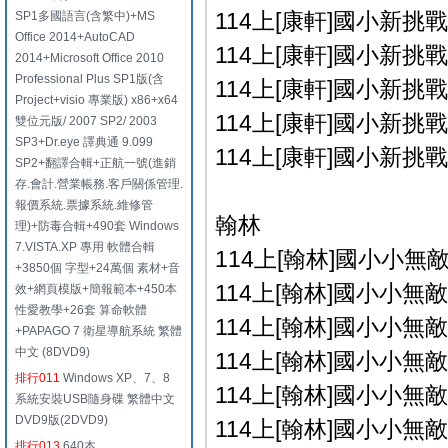
114上[康軒]國小新挑戰 
SP1多國語言(含繁中)+MS
Office 2014+AutoCAD
114上[康軒]國小新挑戰 
2014+Microsoft Office 2010
Professional Plus SP1版(含
114上[康軒]國小新挑戰 
Project+visio 專業版) x86+x64
114上[康軒]國小新挑戰 
雙位元版/ 2007 SP2/ 2003
SP3+Dr.eye 譯典通 9.099
114上[康軒]國小新挑戰 
SP2+翻譯合輯+正航一號(進銷
存.會計.營業帳務.客戶關係管理.
報價系統.票據系統.維修管
翰林
理)+防毒合輯+490套 Windows
7.VISTA.XP 專用 軟體合輯
114上[翰林]國小小無敵學
+3850個 字型+24萬個 素材+音
114上[翰林]國小小無敵學
效+網頁模版+簡報範本+450本
性愛教學+26套 算命軟體
114上[翰林]國小小無敵學
+PAPAGO 7 衛星導航系統 繁體
中文 (8DVD9)
114上[翰林]國小小無敵學
排行011
Windows XP、7、8
114上[翰林]國小小無敵學
系統安裝USB隨身碟 繁體中文
DVD9版(2DVD9)
114上[翰林]國小小無敵學
排行013
640本