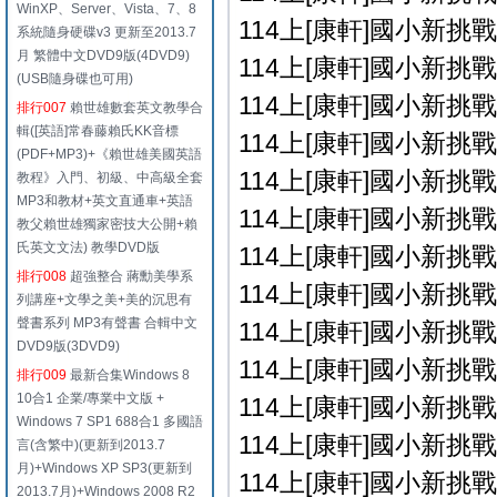
WinXP、Server、Vista、7、8
114上[康軒]國小新挑戰 
系統隨身硬碟v3 更新至2013.7
月 繁體中文DVD9版(4DVD9)
114上[康軒]國小新挑戰 
(USB隨身碟也可用)
114上[康軒]國小新挑戰 
排行007
賴世雄數套英文教學合
輯([英語]常春藤賴氏KK音標
114上[康軒]國小新挑戰 
(PDF+MP3)+《賴世雄美國英語
114上[康軒]國小新挑戰 
教程》入門、初級、中高級全套
MP3和教材+英文直通車+英語
114上[康軒]國小新挑戰 
教父賴世雄獨家密技大公開+賴
氏英文文法) 教學DVD版
114上[康軒]國小新挑戰 
排行008
超強整合 蔣勳美學系
114上[康軒]國小新挑戰 
列講座+文學之美+美的沉思有
聲書系列 MP3有聲書 合輯中文
114上[康軒]國小新挑戰 
DVD9版(3DVD9)
114上[康軒]國小新挑戰 
排行009
最新合集Windows 8
10合1 企業/專業中文版 +
114上[康軒]國小新挑戰 
Windows 7 SP1 688合1 多國語
114上[康軒]國小新挑戰 
言(含繁中)(更新到2013.7
月)+Windows XP SP3(更新到
114上[康軒]國小新挑戰 
2013.7月)+Windows 2008 R2