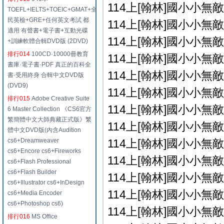
114上[翰林]國小小無敵學
TOEFL+IELTS+TOEIC+GMAT+全
民英檢+GRE+任何英文考試 都
114上[翰林]國小小無敵學
適用 有聲書+電子書+互動光碟
114上[翰林]國小小無敵學
+訓練軟體合輯DVD版 (2DVD)
排行014
100CD·10000冊教育
114上[翰林]國小小無敵學
書庫·電子書·PDF 真正的百科全
114上[翰林]國小小無敵學
書·受用終身 合輯中文DVD版
(DVD9)
114上[翰林]國小小無敵學
排行015
Adobe Creative Suite
114上[翰林]國小小無敵學
6 Master Collection 《CS6官方
繁簡體中文大師典藏正式版》繁
114上[翰林]國小小無敵學
體中文DVD版(內含Audition
cs6+Dreamweaver
114上[翰林]國小小無敵學
cs6+Encore cs6+Fireworks
114上[翰林]國小小無敵學
cs6+Flash Professional
cs6+Flash Builder
114上[翰林]國小小無敵學
cs6+Illustrator cs6+InDesign
114上[翰林]國小小無敵學
cs6+Media Encoder
cs6+Photoshop cs6)
114上[翰林]國小小無敵學
排行016
MS Office