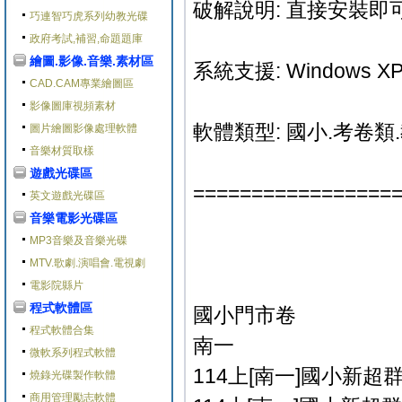
破解說明: 直接安裝即可
巧連智巧虎系列幼教光碟
政府考試,補習,命題題庫
繪圖.影像.音樂.素材區
系統支援: Windows XP/V
CAD.CAM專業繪圖區
影像圖庫視頻素材
軟體類型: 國小.考卷類
圖片繪圖影像處理軟體
音樂材質取樣
遊戲光碟區
=================
英文遊戲光碟區
音樂電影光碟區
MP3音樂及音樂光碟
MTV.歌劇.演唱會.電視劇
電影院縣片
程式軟體區
國小門市卷
程式軟體合集
南一
微軟系列程式軟體
114上[南一]國小新超群
燒錄光碟製作軟體
商用管理勵志軟體