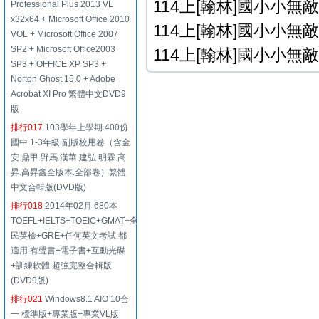
114上[翰林]國小小無敵學
Professional Plus 2013 VL
x32x64 + Microsoft Office 2010
114上[翰林]國小小無敵學
VOL + Microsoft Office 2007
SP2 + Microsoft Office2003
114上[翰林]國小小無敵學
SP3 + OFFICE XP SP3 +
Norton Ghost 15.0 + Adobe
Acrobat XI Pro 繁體中文DVD9
版
排行017
103學年上學期 400份
國中 1-3年級 副版校用卷（含金
安.鼎甲.野馬.漢華.建弘.明霖.高
昇.高昇鑫全版本.全部卷）繁體
中文合輯版(DVD版)
排行018
2014年02月 680本
TOEFL+IELTS+TOEIC+GMAT+全
民英檢+GRE+任何英文考試 都
適用 有聲書+電子書+互動光碟
+訓練軟體 超強完整合輯版
(DVD9版)
排行021
Windows8.1 AIO 10合
一 標準版+專業版+專業VL版