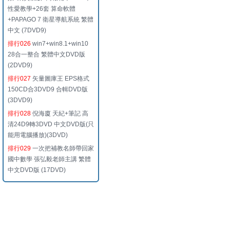
性愛教學+26套 算命軟體
+PAPAGO 7 衛星導航系統 繁體
中文 (7DVD9)
排行026
win7+win8.1+win10
28合一整合 繁體中文DVD版
(2DVD9)
排行027
矢量圖庫王 EPS格式
150CD合3DVD9 合輯DVD版
(3DVD9)
排行028
倪海廈 天紀+筆記 高
清24D9轉3DVD 中文DVD版(只
能用電腦播放)(3DVD)
排行029
一次把補教名師帶回家
國中數學 張弘毅老師主講 繁體
中文DVD版 (17DVD)