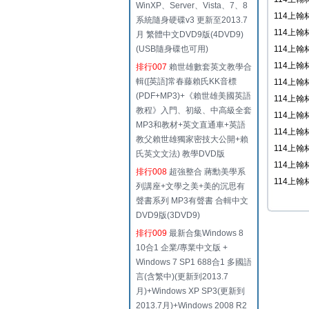
WinXP、Server、Vista、7、8
114上翰
系統隨身硬碟v3 更新至2013.7
114上翰
月 繁體中文DVD9版(4DVD9)
(USB隨身碟也可用)
114上翰
114上翰
排行007
賴世雄數套英文教學合
輯([英語]常春藤賴氏KK音標
114上翰
(PDF+MP3)+《賴世雄美國英語
114上翰
教程》入門、初級、中高級全套
114上翰
MP3和教材+英文直通車+英語
114上翰
教父賴世雄獨家密技大公開+賴
114上翰
氏英文文法) 教學DVD版
114上翰
排行008
超強整合 蔣勳美學系
114上翰
列講座+文學之美+美的沉思有
聲書系列 MP3有聲書 合輯中文
DVD9版(3DVD9)
排行009
最新合集Windows 8
10合1 企業/專業中文版 +
Windows 7 SP1 688合1 多國語
言(含繁中)(更新到2013.7
月)+Windows XP SP3(更新到
2013.7月)+Windows 2008 R2