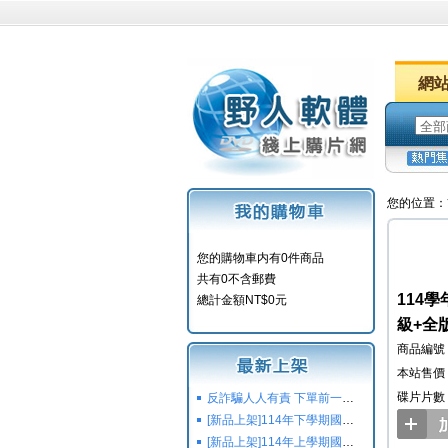
網
您的位置：
您的購物車内有0件商品
共有0不含郵費
114
總計金額NT$0元
級+全
商品編號：
本站售價：
碟片片數
反詐騙人人有責 下單前一定要注意
[新品上架]114年下學期國小國中高中命題光碟,校用卷,習作
[新品上架]114年上學期國小國中高中命題光碟,校用卷,習作