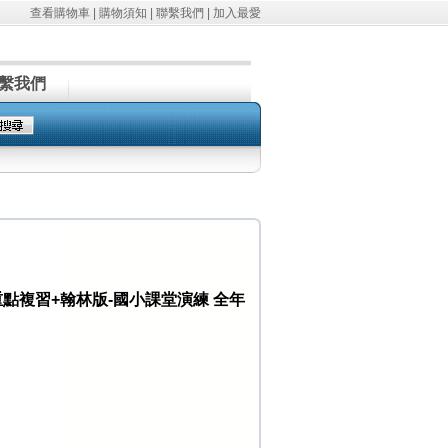
查看購物車
|
購物須知
|
聯繫我們
|
加入最愛
繫我們
重點複習+翰林版-國小課堂演練 全年