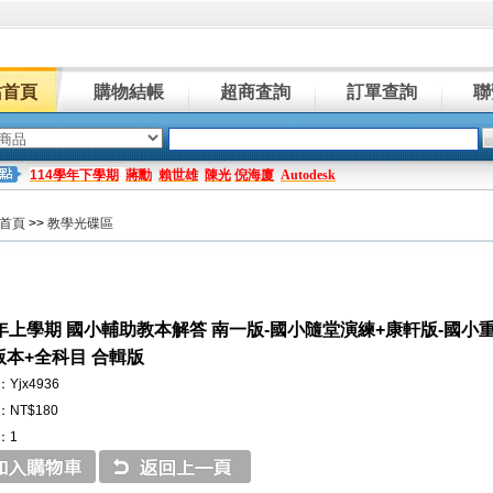
站首頁
購物結帳
超商査詢
訂單查詢
聯
114學年下學期
蔣勳
賴世雄
陳光
倪海廈
Autodesk
首頁
>>
教學光碟區
學年上學期 國小輔助教本解答 南一版-國小隨堂演練+康軒版-國小
版本+全科目 合輯版
Yjx4936
NT$180
：1