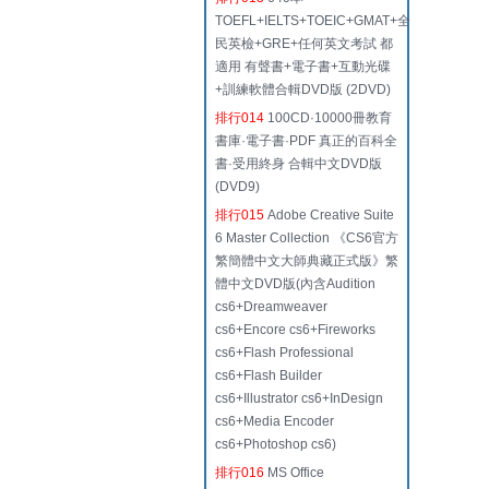
TOEFL+IELTS+TOEIC+GMAT+全
民英檢+GRE+任何英文考試 都
適用 有聲書+電子書+互動光碟
+訓練軟體合輯DVD版 (2DVD)
排行014
100CD·10000冊教育
書庫·電子書·PDF 真正的百科全
書·受用終身 合輯中文DVD版
(DVD9)
排行015
Adobe Creative Suite
6 Master Collection 《CS6官方
繁簡體中文大師典藏正式版》繁
體中文DVD版(內含Audition
cs6+Dreamweaver
cs6+Encore cs6+Fireworks
cs6+Flash Professional
cs6+Flash Builder
cs6+Illustrator cs6+InDesign
cs6+Media Encoder
cs6+Photoshop cs6)
排行016
MS Office