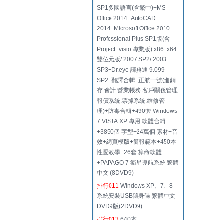
SP1多國語言(含繁中)+MS
Office 2014+AutoCAD
2014+Microsoft Office 2010
Professional Plus SP1版(含
Project+visio 專業版) x86+x64
雙位元版/ 2007 SP2/ 2003
SP3+Dr.eye 譯典通 9.099
SP2+翻譯合輯+正航一號(進銷
存.會計.營業帳務.客戶關係管理.
報價系統.票據系統.維修管
理)+防毒合輯+490套 Windows
7.VISTA.XP 專用 軟體合輯
+3850個 字型+24萬個 素材+音
效+網頁模版+簡報範本+450本
性愛教學+26套 算命軟體
+PAPAGO 7 衛星導航系統 繁體
中文 (8DVD9)
排行011
Windows XP、7、8
系統安裝USB隨身碟 繁體中文
DVD9版(2DVD9)
排行013
640本