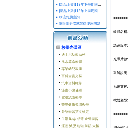
[新品上架]113年下學期國小國中高中命題光碟,校用卷,習作
[新品上架]113年上學期國小國中高中命題光碟,校用卷,習作
物流貨態查詢
=======
關於随身碟或光碟使用問題
軟體名稱
語系版本
教學光碟區
迪士尼幼教系列
光碟片數:
風水算命軟體
專業幼兒教學
破解說明:
百科全書光碟
汽車資料維修
系統支援: W
漫畫小說佛經
電腦認證教學
軟體類型:
醫學健康知識教學
外語學習英文檢定
=======
生活.勵志.相聲.企管學習
運動.減肥.瑜珈.舞蹈.太極
國小輔助