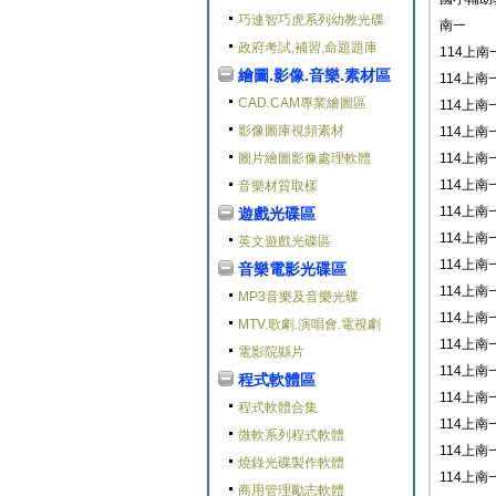
巧連智巧虎系列幼教光碟
南一
政府考試,補習,命題題庫
114上南
繪圖.影像.音樂.素材區
114上南
CAD.CAM專業繪圖區
114上南
影像圖庫視頻素材
114上南
圖片繪圖影像處理軟體
114上南
114上南
音樂材質取樣
114上南
遊戲光碟區
114上南
英文遊戲光碟區
114上南
音樂電影光碟區
114上南
MP3音樂及音樂光碟
114上南
MTV.歌劇.演唱會.電視劇
114上南
電影院縣片
114上南
程式軟體區
114上南
程式軟體合集
114上南
微軟系列程式軟體
114上南
燒錄光碟製作軟體
114上南
商用管理勵志軟體