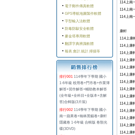
114上南
電子郵件傳真軟體
114上南
GPS導航地圖製作軟體
114上南
字型輸入法軟體
防毒防駭安全軟體
康軒
麥金塔專用軟體
114上康軒
翻譯字典辨識軟體
114上康軒
報表.會計.統計.掃描等
114上康軒
114上康軒
114上康軒
114上康軒
排行001
114學年下學期 國小
114上康軒
1-6年級 校用卷+門市卷+作業簿
114上康軒
解答+習作解答+輔助教本解答
(全年級+全科目+全版本+含解
114上康軒
答)合輯版(3片裝)
114上康軒
排行002
114學年下學期 國小
114上康軒
南一蘋果卷+翰林黑貓卷+康軒
114上康軒
隱藏卷 1-6年級 合輯版 卷類光
114上康軒
碟(3DVD)
114上康軒