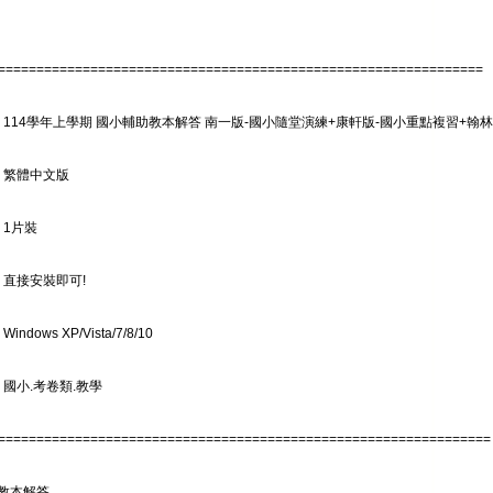
===============================================================
: 114學年上學期 國小輔助教本解答 南一版-國小隨堂演練+康軒版-國小重點複習+翰
: 繁體中文版
 1片裝
 直接安裝即可!
indows XP/Vista/7/8/10
 國小.考卷類.教學
================================================================
教本解答