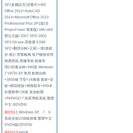
SP1多國語言(含繁中)+MS
Office 2014+AutoCAD
2014+Microsoft Office 2010
Professional Plus SP1版(含
Project+visio 專業版) x86+x64
雙位元版/ 2007 SP2/ 2003
SP3+Dr.eye 譯典通 9.099
SP2+翻譯合輯+正航一號(進銷
存.會計.營業帳務.客戶關係管理.
報價系統.票據系統.維修管
理)+防毒合輯+490套 Windows
7.VISTA.XP 專用 軟體合輯
+3850個 字型+24萬個 素材+音
效+網頁模版+簡報範本+450本
性愛教學+26套 算命軟體
+PAPAGO 7 衛星導航系統 繁體
中文 (8DVD9)
排行011
Windows XP、7、8
系統安裝USB隨身碟 繁體中文
DVD9版(2DVD9)
排行013
640本