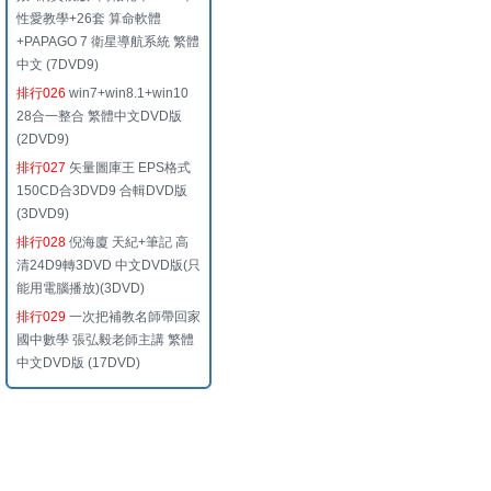
性愛教學+26套 算命軟體
+PAPAGO 7 衛星導航系統 繁體
中文 (7DVD9)
排行026
win7+win8.1+win10
28合一整合 繁體中文DVD版
(2DVD9)
排行027
矢量圖庫王 EPS格式
150CD合3DVD9 合輯DVD版
(3DVD9)
排行028
倪海廈 天紀+筆記 高
清24D9轉3DVD 中文DVD版(只
能用電腦播放)(3DVD)
排行029
一次把補教名師帶回家
國中數學 張弘毅老師主講 繁體
中文DVD版 (17DVD)