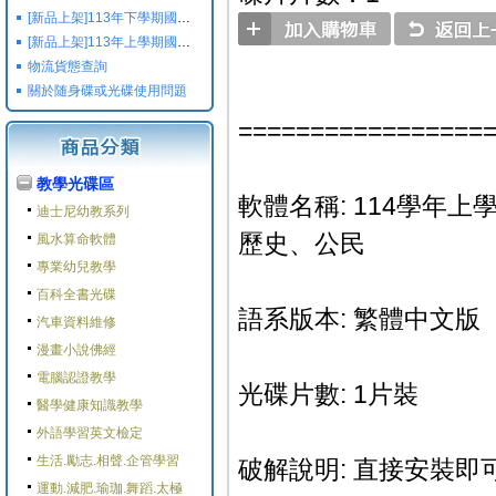
[新品上架]113年下學期國小國中高中命題光碟,校用卷,習作
[新品上架]113年上學期國小國中高中命題光碟,校用卷,習作
物流貨態查詢
關於随身碟或光碟使用問題
=================
教學光碟區
軟體名稱: 114學年上
迪士尼幼教系列
歷史、公民
風水算命軟體
專業幼兒教學
百科全書光碟
語系版本: 繁體中文版
汽車資料維修
漫畫小說佛經
電腦認證教學
光碟片數: 1片裝
醫學健康知識教學
外語學習英文檢定
生活.勵志.相聲.企管學習
破解說明: 直接安裝即可
運動.減肥.瑜珈.舞蹈.太極