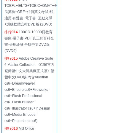
TOEFL+IELTS+TOEIC+GMAT+全
民英檢+GRE+任何英文考試 都
適用 有聲書+電子書+互動光碟
+訓練軟體合輯DVD版 (2DVD)
排行014
100CD·10000冊教育
書庫·電子書·PDF 真正的百科全
書·受用終身 合輯中文DVD版
(DVD9)
排行015
Adobe Creative Suite
6 Master Collection 《CS6官方
繁簡體中文大師典藏正式版》繁
體中文DVD版(內含Audition
cs6+Dreamweaver
cs6+Encore cs6+Fireworks
cs6+Flash Professional
cs6+Flash Builder
cs6+Illustrator cs6+InDesign
cs6+Media Encoder
cs6+Photoshop cs6)
排行016
MS Office