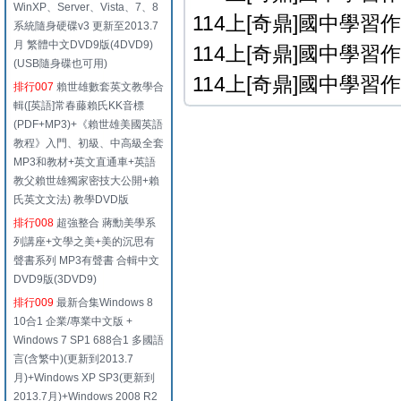
WinXP、Server、Vista、7、8
114上[奇鼎]國中學習作
系統隨身硬碟v3 更新至2013.7
月 繁體中文DVD9版(4DVD9)
114上[奇鼎]國中學習作
(USB隨身碟也可用)
114上[奇鼎]國中學習作
排行007
賴世雄數套英文教學合
輯([英語]常春藤賴氏KK音標
(PDF+MP3)+《賴世雄美國英語
教程》入門、初級、中高級全套
MP3和教材+英文直通車+英語
教父賴世雄獨家密技大公開+賴
氏英文文法) 教學DVD版
排行008
超強整合 蔣勳美學系
列講座+文學之美+美的沉思有
聲書系列 MP3有聲書 合輯中文
DVD9版(3DVD9)
排行009
最新合集Windows 8
10合1 企業/專業中文版 +
Windows 7 SP1 688合1 多國語
言(含繁中)(更新到2013.7
月)+Windows XP SP3(更新到
2013.7月)+Windows 2008 R2