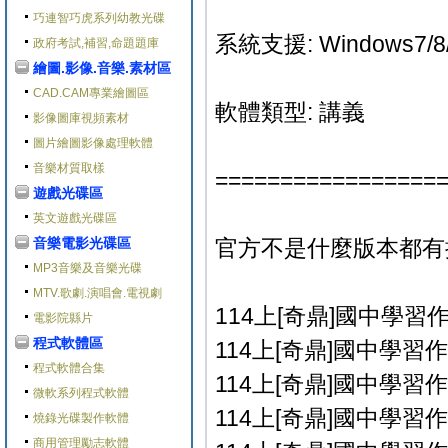
巧連智巧虎系列幼教光碟
系統支援: Windows7/8/
政府考試,補習,命題題庫
繪圖.影像.音樂.素材區
CAD.CAM專業繪圖區
軟體類型: 講義
影像圖庫視頻素材
圖片繪圖影像處理軟體
音樂材質取樣
=================
遊戲光碟區
英文遊戲光碟區
音樂電影光碟區
官方不是什麼版本都有
MP3音樂及音樂光碟
MTV.歌劇.演唱會.電視劇
114上[奇鼎]國中學習作
電影院縣片
程式軟體區
114上[奇鼎]國中學習作
程式軟體合集
114上[奇鼎]國中學習作
微軟系列程式軟體
114上[奇鼎]國中學習作
燒錄光碟製作軟體
商用管理勵志軟體