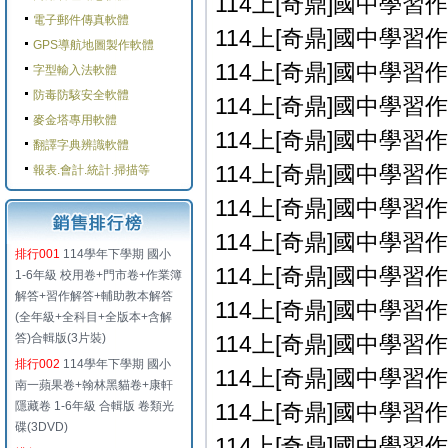
114上[奇鼎]國中學習作
電子郵件傳真軟體
114上[奇鼎]國中學習作
GPS導航地圖製作軟體
114上[奇鼎]國中學習作
字型輸入法軟體
防毒防駭安全軟體
114上[奇鼎]國中學習作
麥金塔專用軟體
114上[奇鼎]國中學習作
翻譯字典辨識軟體
114上[奇鼎]國中學習作
報表.會計.統計.掃描等
114上[奇鼎]國中學習作
114上[奇鼎]國中學習作
排行001
114學年下學期 國小
114上[奇鼎]國中學習作
1-6年級 校用卷+門市卷+作業簿
解答+習作解答+輔助教本解答
114上[奇鼎]國中學習作
(全年級+全科目+全版本+含解
答)合輯版(3片裝)
114上[奇鼎]國中學習作
排行002
114學年下學期 國小
114上[奇鼎]國中學習作
南一蘋果卷+翰林黑貓卷+康軒
隱藏卷 1-6年級 合輯版 卷類光
114上[奇鼎]國中學習作
碟(3DVD)
114上[奇鼎]國中學習作