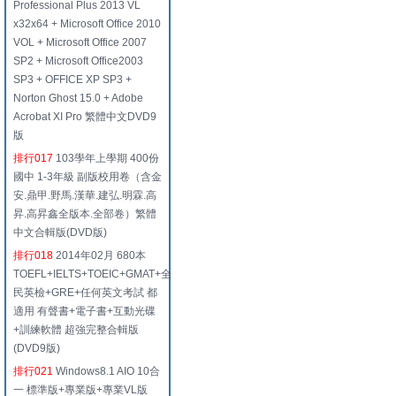
Professional Plus 2013 VL
x32x64 + Microsoft Office 2010
VOL + Microsoft Office 2007
SP2 + Microsoft Office2003
SP3 + OFFICE XP SP3 +
Norton Ghost 15.0 + Adobe
Acrobat XI Pro 繁體中文DVD9
版
排行017
103學年上學期 400份
國中 1-3年級 副版校用卷（含金
安.鼎甲.野馬.漢華.建弘.明霖.高
昇.高昇鑫全版本.全部卷）繁體
中文合輯版(DVD版)
排行018
2014年02月 680本
TOEFL+IELTS+TOEIC+GMAT+全
民英檢+GRE+任何英文考試 都
適用 有聲書+電子書+互動光碟
+訓練軟體 超強完整合輯版
(DVD9版)
排行021
Windows8.1 AIO 10合
一 標準版+專業版+專業VL版