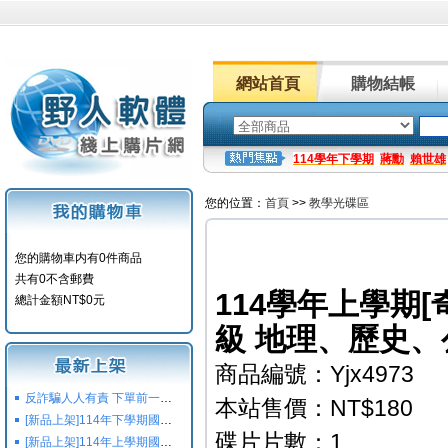
網站首頁
購物結帳
114學年下學期
蔣勳
賴世雄
您的位置：
首頁
>>
教學光碟區
您的購物車内有0件商品
共有0不含郵費
114學年上學期[
總計金額NT$0元
級 地理、歷史、
商品編號：Yjx4973
反詐騙人人有責 下單前一定要注意
本站售價：NT$180
[新品上架]114年下學期國小國中高中命題光碟,校用卷,習作
碟片片數：1
[新品上架]114年上學期國小國中高中命題光碟,校用卷,習作