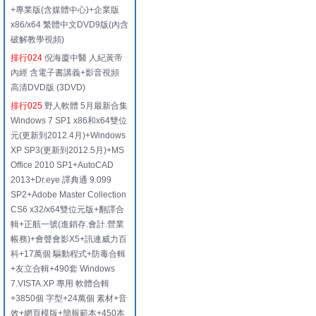
+專業版(含媒體中心)+企業版
x86/x64 繁體中文DVD9版(內含
破解教學視頻)
排行024
倪海廈中醫 人紀黃帝
內經 含電子書講義+影音視頻
高清DVD版 (3DVD)
排行025
野人軟體 5月最新合集
Windows 7 SP1 x86和x64雙位
元(更新到2012.4月)+Windows
XP SP3(更新到2012.5月)+MS
Office 2010 SP1+AutoCAD
2013+Dr.eye 譯典通 9.099
SP2+Adobe Master Collection
CS6 x32/x64雙位元版+翻譯合
輯+正航一號(進銷存.會計.營業
帳務)+會聲會影X5+訊連威力百
科+17萬個 驅動程式+防毒合輯
+友立合輯+490套 Windows
7.VISTA.XP 專用 軟體合輯
+3850個 字型+24萬個 素材+音
效+網頁模版+簡報範本+450本