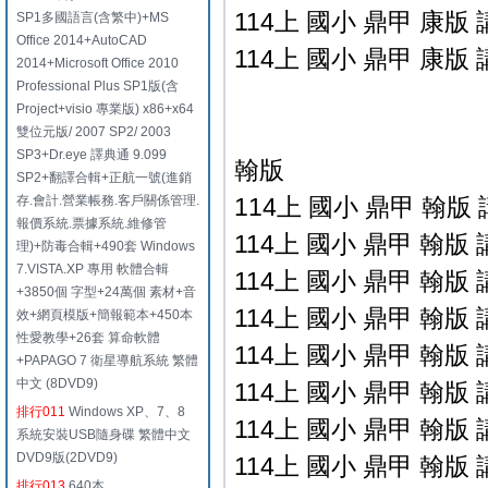
114上 國小 鼎甲 康版 
SP1多國語言(含繁中)+MS
Office 2014+AutoCAD
114上 國小 鼎甲 康版 
2014+Microsoft Office 2010
Professional Plus SP1版(含
Project+visio 專業版) x86+x64
雙位元版/ 2007 SP2/ 2003
SP3+Dr.eye 譯典通 9.099
翰版
SP2+翻譯合輯+正航一號(進銷
存.會計.營業帳務.客戶關係管理.
114上 國小 鼎甲 翰版 
報價系統.票據系統.維修管
114上 國小 鼎甲 翰版 
理)+防毒合輯+490套 Windows
7.VISTA.XP 專用 軟體合輯
114上 國小 鼎甲 翰版 
+3850個 字型+24萬個 素材+音
114上 國小 鼎甲 翰版 
效+網頁模版+簡報範本+450本
性愛教學+26套 算命軟體
114上 國小 鼎甲 翰版 
+PAPAGO 7 衛星導航系統 繁體
中文 (8DVD9)
114上 國小 鼎甲 翰版 
排行011
Windows XP、7、8
114上 國小 鼎甲 翰版 
系統安裝USB隨身碟 繁體中文
DVD9版(2DVD9)
114上 國小 鼎甲 翰版 
排行013
640本