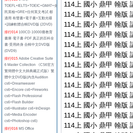
114上 國小 鼎甲 翰版 
TOEFL+IELTS+TOEIC+GMAT+全
民英檢+GRE+任何英文考試 都
114上 國小 鼎甲 翰版 
適用 有聲書+電子書+互動光碟
114上 國小 鼎甲 翰版 
+訓練軟體合輯DVD版 (2DVD)
排行014
100CD·10000冊教育
114上 國小 鼎甲 翰版 
書庫·電子書·PDF 真正的百科全
114上 國小 鼎甲 翰版 
書·受用終身 合輯中文DVD版
(DVD9)
114上 國小 鼎甲 翰版 
排行015
Adobe Creative Suite
114上 國小 鼎甲 翰版 
6 Master Collection 《CS6官方
繁簡體中文大師典藏正式版》繁
114上 國小 鼎甲 翰版 
體中文DVD版(內含Audition
114上 國小 鼎甲 翰版 
cs6+Dreamweaver
cs6+Encore cs6+Fireworks
114上 國小 鼎甲 翰版 
cs6+Flash Professional
cs6+Flash Builder
114上 國小 鼎甲 翰版 
cs6+Illustrator cs6+InDesign
114上 國小 鼎甲 翰版 
cs6+Media Encoder
cs6+Photoshop cs6)
114上 國小 鼎甲 翰版 
排行016
MS Office