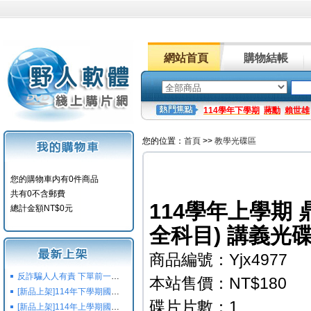
網站首頁
購物結帳
114學年下學期
蔣勳
賴世雄
您的位置：
首頁
>>
教學光碟區
您的購物車内有0件商品
共有0不含郵費
114學年上學期 
總計金額NT$0元
全科目) 講義光碟
商品編號：Yjx4977
反詐騙人人有責 下單前一定要注意
本站售價：NT$180
[新品上架]114年下學期國小國中高中命題光碟,校用卷,習作
碟片片數：1
[新品上架]114年上學期國小國中高中命題光碟,校用卷,習作