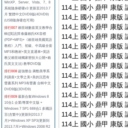
WinXP、Server、Vista、7、8
114上 國小 鼎甲 康版 
系統隨身硬碟v3 更新至2013.7
月 繁體中文DVD9版(4DVD9)
114上 國小 鼎甲 康版 
(USB隨身碟也可用)
114上 國小 鼎甲 康版 
排行007
賴世雄數套英文教學合
輯([英語]常春藤賴氏KK音標
114上 國小 鼎甲 康版 
(PDF+MP3)+《賴世雄美國英語
114上 國小 鼎甲 康版 
教程》入門、初級、中高級全套
MP3和教材+英文直通車+英語
114上 國小 鼎甲 康版 
教父賴世雄獨家密技大公開+賴
氏英文文法) 教學DVD版
114上 國小 鼎甲 康版 
排行008
超強整合 蔣勳美學系
114上 國小 鼎甲 康版 
列講座+文學之美+美的沉思有
聲書系列 MP3有聲書 合輯中文
114上 國小 鼎甲 康版 
DVD9版(3DVD9)
114上 國小 鼎甲 康版 
排行009
最新合集Windows 8
10合1 企業/專業中文版 +
114上 國小 鼎甲 康版 
Windows 7 SP1 688合1 多國語
114上 國小 鼎甲 康版 
言(含繁中)(更新到2013.7
月)+Windows XP SP3(更新到
114上 國小 鼎甲 康版 
2013.7月)+Windows 2008 R2