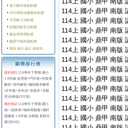
114上 國小 鼎甲 南版 
電子郵件傳真軟體
114上 國小 鼎甲 南版 
GPS導航地圖製作軟體
114上 國小 鼎甲 南版 
字型輸入法軟體
防毒防駭安全軟體
114上 國小 鼎甲 南版 
麥金塔專用軟體
114上 國小 鼎甲 南版 
翻譯字典辨識軟體
114上 國小 鼎甲 南版 
報表.會計.統計.掃描等
114上 國小 鼎甲 南版 
114上 國小 鼎甲 南版 
排行001
114學年下學期 國小
114上 國小 鼎甲 南版 
1-6年級 校用卷+門市卷+作業簿
解答+習作解答+輔助教本解答
114上 國小 鼎甲 南版 
(全年級+全科目+全版本+含解
答)合輯版(3片裝)
114上 國小 鼎甲 南版 
排行002
114學年下學期 國小
114上 國小 鼎甲 南版 
南一蘋果卷+翰林黑貓卷+康軒
隱藏卷 1-6年級 合輯版 卷類光
114上 國小 鼎甲 南版 
碟(3DVD)
114上 國小 鼎甲 南版 