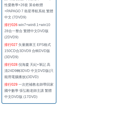
性愛教學+26套 算命軟體
+PAPAGO 7 衛星導航系統 繁體
中文 (7DVD9)
排行026
win7+win8.1+win10
28合一整合 繁體中文DVD版
(2DVD9)
排行027
矢量圖庫王 EPS格式
150CD合3DVD9 合輯DVD版
(3DVD9)
排行028
倪海廈 天紀+筆記 高
清24D9轉3DVD 中文DVD版(只
能用電腦播放)(3DVD)
排行029
一次把補教名師帶回家
國中數學 張弘毅老師主講 繁體
中文DVD版 (17DVD)