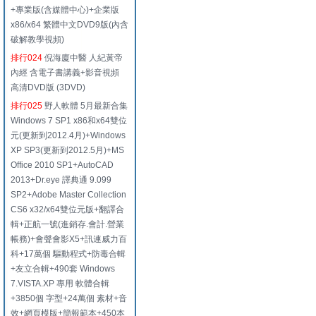
+專業版(含媒體中心)+企業版
x86/x64 繁體中文DVD9版(內含
破解教學視頻)
排行024
倪海廈中醫 人紀黃帝
內經 含電子書講義+影音視頻
高清DVD版 (3DVD)
排行025
野人軟體 5月最新合集
Windows 7 SP1 x86和x64雙位
元(更新到2012.4月)+Windows
XP SP3(更新到2012.5月)+MS
Office 2010 SP1+AutoCAD
2013+Dr.eye 譯典通 9.099
SP2+Adobe Master Collection
CS6 x32/x64雙位元版+翻譯合
輯+正航一號(進銷存.會計.營業
帳務)+會聲會影X5+訊連威力百
科+17萬個 驅動程式+防毒合輯
+友立合輯+490套 Windows
7.VISTA.XP 專用 軟體合輯
+3850個 字型+24萬個 素材+音
效+網頁模版+簡報範本+450本