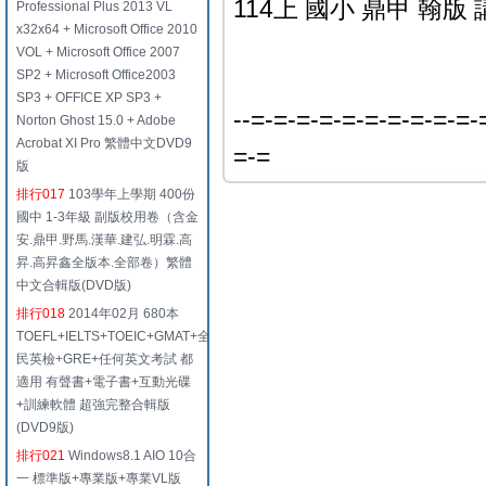
114上 國小 鼎甲 翰版 
Professional Plus 2013 VL
x32x64 + Microsoft Office 2010
VOL + Microsoft Office 2007
SP2 + Microsoft Office2003
SP3 + OFFICE XP SP3 +
--=-=-=-=-=-=-=-=-=-=-
Norton Ghost 15.0 + Adobe
Acrobat XI Pro 繁體中文DVD9
=-=
版
排行017
103學年上學期 400份
國中 1-3年級 副版校用卷（含金
安.鼎甲.野馬.漢華.建弘.明霖.高
昇.高昇鑫全版本.全部卷）繁體
中文合輯版(DVD版)
排行018
2014年02月 680本
TOEFL+IELTS+TOEIC+GMAT+全
民英檢+GRE+任何英文考試 都
適用 有聲書+電子書+互動光碟
+訓練軟體 超強完整合輯版
(DVD9版)
排行021
Windows8.1 AIO 10合
一 標準版+專業版+專業VL版