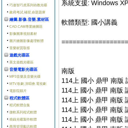
系統支援: Windows XP/Vi
巧連智巧虎系列幼教光碟
政府考試,補習,命題題庫
繪圖.影像.音樂.素材區
軟體類型: 國小講義
CAD.CAM專業繪圖區
影像圖庫視頻素材
=================
圖片繪圖影像處理軟體
音樂材質取樣
遊戲光碟區
英文遊戲光碟區
音樂電影光碟區
南版
MP3音樂及音樂光碟
114上 國小 鼎甲 南版 
MTV.歌劇.演唱會.電視劇
114上 國小 鼎甲 南版 
電影院縣片
程式軟體區
114上 國小 鼎甲 南版 
程式軟體合集
114上 國小 鼎甲 南版 
微軟系列程式軟體
114上 國小 鼎甲 南版 
燒錄光碟製作軟體
商用管理勵志軟體