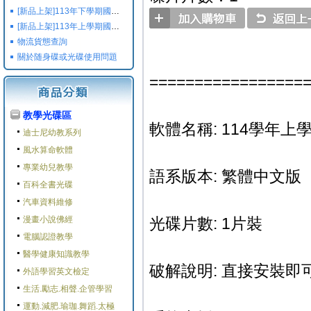
[新品上架]113年下學期國小國中高中命題光碟,校用卷,習作
[新品上架]113年上學期國小國中高中命題光碟,校用卷,習作
物流貨態查詢
關於随身碟或光碟使用問題
=================
教學光碟區
軟體名稱: 114學年上
迪士尼幼教系列
風水算命軟體
專業幼兒教學
語系版本: 繁體中文版
百科全書光碟
汽車資料維修
漫畫小說佛經
光碟片數: 1片裝
電腦認證教學
醫學健康知識教學
破解說明: 直接安裝即可
外語學習英文檢定
生活.勵志.相聲.企管學習
運動.減肥.瑜珈.舞蹈.太極