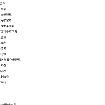
學習單
學習單
用書學習單
影片學習單
語影片中英字幕
化小百科中英字幕
宅急通
練寫卷
輕鬆考
即時通
年國教差異化學習單
有素養
測驗卷
式測驗卷
補救站
大進擊(含自學)