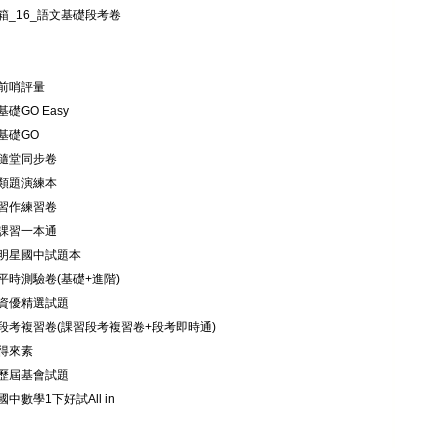
箱_16_語文基礎段考卷
救]前哨評量
]基礎GO Easy
]基礎GO
礎]隨堂同步卷
礎]類題演練本
礎]習作練習卷
礎]課習一本通
階]明星國中試題本
階]平時測驗卷(基礎+進階)
優]資優精選試題
考]段考複習卷(課習段考複習卷+段考即時通)
]得來素
會]歷屆基會試題
]國中數學1下好試All in