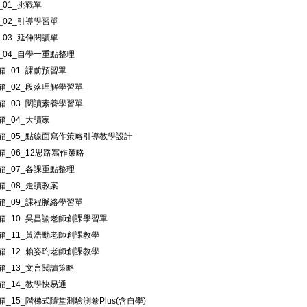
01_挑戰單
_02_引導學習單
_03_延伸閱讀單
_04_自學一重點整理
箱_01_課前預習單
箱_02_段落理解學習單
箱_03_閱讀素養學習單
箱_04_大讀家
箱_05_點線面寫作策略引導教學設計
箱_06_12思路寫作策略
箱_07_各課重點整理
箱_08_走讀教案
箱_09_課程脈絡學習單
箱_10_吳昌諭老師創課學習單
箱_11_黃浩勳老師創課教學
箱_12_賴姿玓老師創課教學
箱_13_文言閱讀策略
箱_14_教學快易通
_15_階梯式隨堂測驗測卷Plus(含自學)