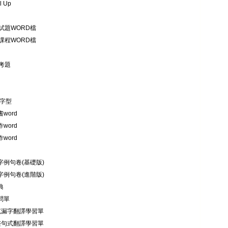
l Up
試題WORD檔
課程WORD檔
考題
標字型
word
word
word
字例句卷(基礎版)
字例句卷(進階版)
典
問單
文克漏字翻譯學習單
文整句式翻譯學習單