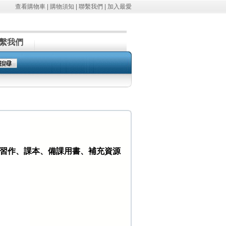
查看購物車
|
購物須知
|
聯繫我們
|
加入最愛
繫我們
(含習作、課本、備課用書、補充資源