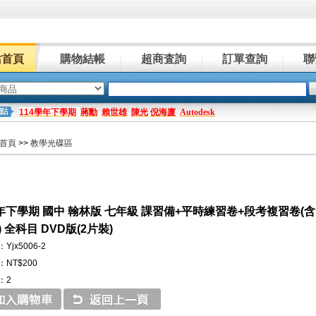
站首頁
購物結帳
超商査詢
訂單查詢
聯
114學年下學期
蔣勳
賴世雄
陳光
倪海廈
Autodesk
首頁
>>
教學光碟區
學年下學期 國中 翰林版 七年級 課習備+平時練習卷+段考複習卷
 全科目 DVD版(2片裝)
jx5006-2
NT$200
：2