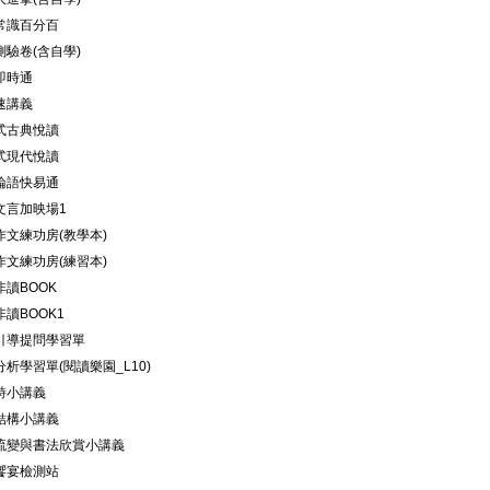
文常識百分百
測驗卷(含自學)
即時通
速講義
題式古典悅讀
題式現代悅讀
畫論語快易通
文言加映場1
作文練功房(教學本)
作文練功房(練習本)
非讀BOOK
非讀BOOK1
文引導提問學習單
分析學習單(閱讀樂園_L10)
體詩小講義
字結構小講義
字流變與書法欣賞小講義
讀饗宴檢測站