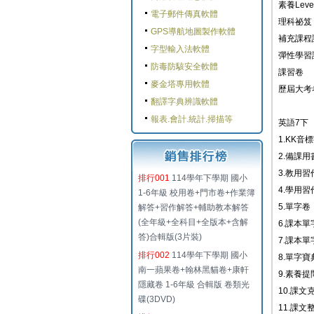
素養Leve
電子郵件傳真軟體
理科祕笈
GPS導航地圖製作軟體
補充課程
字型輸入法軟體
彈性學習
防毒防駭安全軟體
課習卷
麥金塔專用軟體
歷屆大考
翻譯字典辨識軟體
報表.會計.統計.掃描等
英語7下
1.KK音
2.備課用書
3.教用習作
排行001
114學年下學期 國小
4.學用習作
1-6年級 校用卷+門市卷+作業簿
5.單字卷
解答+習作解答+輔助教本解答
(全年級+全科目+全版本+含解
6.課本單
答)合輯版(3片裝)
7.課本單
排行002
114學年下學期 國小
8.單字寶
南一蘋果卷+翰林黑貓卷+康軒
9.素養提
隱藏卷 1-6年級 合輯版 卷類光
10.課
碟(3DVD)
11.課