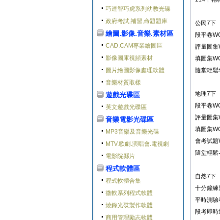
巧連智巧虎系列幼教光碟
政府考試,補習,命題題庫
公民7下
繪圖.影像.音樂.素材區
段平卷W
CAD.CAM專業繪圖區
評量圖集
影像圖庫視頻素材
填圖集W
圖片繪圖影像處理軟體
隨堂輕鬆
音樂材質取樣
地理7下
遊戲光碟區
段平卷W
英文遊戲光碟區
評量圖集
音樂電影光碟區
填圖集W
MP3音樂及音樂光碟
會考試題
MTV.歌劇.演唱會.電視劇
隨堂輕鬆
電影院縣片
程式軟體區
自然7下
程式軟體合集
十分鐘練
微軟系列程式軟體
平時測驗
燒錄光碟製作軟體
段考即時
商用管理勵志軟體