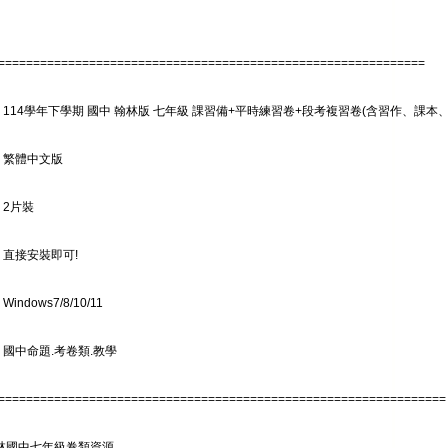
=============================================================
: 114學年下學期 國中 翰林版 七年級 課習備+平時練習卷+段考複習卷(含習作、課
: 繁體中文版
 2片裝
 直接安裝即可!
indows7/8/10/11
 國中命題.考卷類.教學
================================================================
翰林國中七年級卷類資源