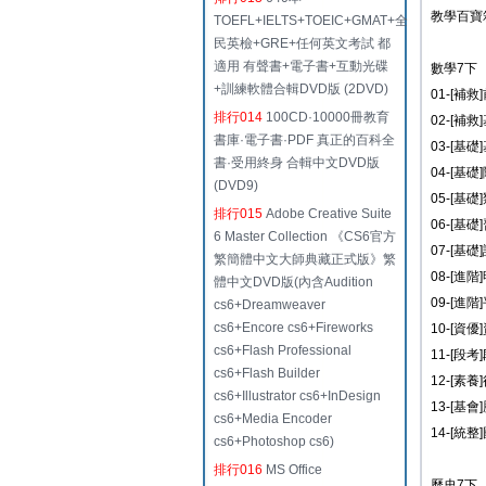
教學百寶
TOEFL+IELTS+TOEIC+GMAT+全
民英檢+GRE+任何英文考試 都
適用 有聲書+電子書+互動光碟
數學7下
+訓練軟體合輯DVD版 (2DVD)
01-[補
排行014
100CD·10000冊教育
02-[補救
書庫·電子書·PDF 真正的百科全
03-[基礎
書·受用終身 合輯中文DVD版
04-[基
(DVD9)
05-[基
排行015
Adobe Creative Suite
06-[基
6 Master Collection 《CS6官方
07-[基
繁簡體中文大師典藏正式版》繁
08-[進
體中文DVD版(內含Audition
09-[進
cs6+Dreamweaver
cs6+Encore cs6+Fireworks
10-[資
cs6+Flash Professional
11-[段
cs6+Flash Builder
12-[素養
cs6+Illustrator cs6+InDesign
13-[基
cs6+Media Encoder
14-[統整
cs6+Photoshop cs6)
排行016
MS Office
歷史7下