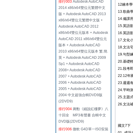
排行003
Autodesk AutoCAD
12繪本
2014 x86/x64雙位元繁體中文
13.歌曲
版 + Autodesk AutoCAD 2013
14.備課
x86/x64雙位元繁體中文版 +
15.英語
Autodesk AutoCAD 2012
x86/x64雙位元版本 + Autodesk
16.英
AutoCAD 2011 x86/x64雙位元
17.文
版本 + Autodesk AutoCAD
18.文法
2010 x86/x64雙位元版本 繁.簡.
19.句型
英 + Autodesk AutoCAD 2009
20.基礎
Sp1 + Autodesk AutoCAD
21.段考
2008+ Autodesk AutoCAD
22.12
2007 + Autodesk AutoCAD
2006 + Autodesk AutoCAD
23.週週
2005 + Autodesk AutoCAD
24.平時
2004 中文超強合輯DVD9版
25.主題
(2DVD9)
26.文法
排行004
蔣勳《細說紅樓夢》八
十回全 MP3有聲書 合輯中文
DVD版(2DVD9)
國文7下
排行006
微軟 G4D單一ISO安裝
01_成語