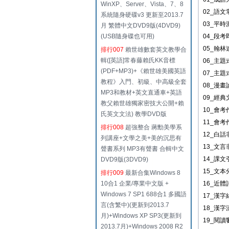
WinXP、Server、Vista、7、8
02_語
系統隨身硬碟v3 更新至2013.7
03_平時
月 繁體中文DVD9版(4DVD9)
(USB隨身碟也可用)
04_段考
05_翰林
排行007
賴世雄數套英文教學合
輯([英語]常春藤賴氏KK音標
06_主
(PDF+MP3)+《賴世雄美國英語
07_主
教程》入門、初級、中高級全套
08_漫
MP3和教材+英文直通車+英語
09_經典
教父賴世雄獨家密技大公開+賴
10_會考
氏英文文法) 教學DVD版
11_會考
排行008
超強整合 蔣勳美學系
12_白話
列講座+文學之美+美的沉思有
13_文言
聲書系列 MP3有聲書 合輯中文
14_課
DVD9版(3DVD9)
15_文本
排行009
最新合集Windows 8
10合1 企業/專業中文版 +
16_近
Windows 7 SP1 688合1 多國語
17_漢
言(含繁中)(更新到2013.7
18_漢
月)+Windows XP SP3(更新到
19_閱
2013.7月)+Windows 2008 R2