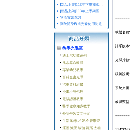
[新品上架]113年下學期國小國中高中命題光碟,校用卷,習作
[新品上架]113年上學期國小國中高中命題光碟,校用卷,習作
物流貨態查詢
=======
關於随身碟或光碟使用問題
軟體名稱
語系版本
教學光碟區
迪士尼幼教系列
光碟片數:
風水算命軟體
專業幼兒教學
破解說明:
百科全書光碟
汽車資料維修
系統支援: W
漫畫小說佛經
電腦認證教學
軟體類型:
醫學健康知識教學
外語學習英文檢定
=======
生活.勵志.相聲.企管學習
運動.減肥.瑜珈.舞蹈.太極
114下