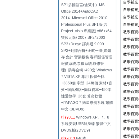
自學補充_
SP1多國語言(含繁中)+MS
自學補充
Office 2014+AutoCAD
自學補充
2014+Microsoft Office 2010
Professional Plus SP1版(含
自學補充
Project+visio 專業版) x86+x64
教學百寶
雙位元版/ 2007 SP2/ 2003
教學百寶
SP3+Dr.eye 譯典通 9.099
教學百寶
SP2+翻譯合輯+正航一號(進銷
教學百寶
存.會計.營業帳務.客戶關係管理.
教學百寶
報價系統.票據系統.維修管
教學百寶
理)+防毒合輯+490套 Windows
7.VISTA.XP 專用 軟體合輯
教學百寶
+3850個 字型+24萬個 素材+音
教學百寶
效+網頁模版+簡報範本+450本
教學百寶
性愛教學+26套 算命軟體
教學百寶
+PAPAGO 7 衛星導航系統 繁體
教學百寶
中文 (8DVD9)
教學百寶
排行011
Windows XP、7、8
教學百寶
系統安裝USB隨身碟 繁體中文
教學百寶
DVD9版(2DVD9)
教學百寶箱
排行013
640本