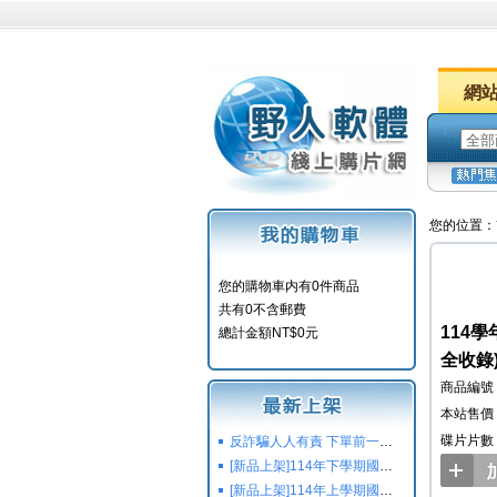
網
您的位置：
您的購物車内有0件商品
共有0不含郵費
114
總計金額NT$0元
全收錄)
商品編號：Y
本站售價：
碟片片數
反詐騙人人有責 下單前一定要注意
[新品上架]114年下學期國小國中高中命題光碟,校用卷,習作
[新品上架]114年上學期國小國中高中命題光碟,校用卷,習作