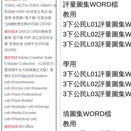
評量圖集WORD檔
TOEFL+IELTS+TOEIC+GMAT+全
民英檢+GRE+任何英文考試 都
教用
適用 有聲書+電子書+互動光碟
3下公民L01評量圖集
+訓練軟體合輯DVD版 (2DVD)
排行014
100CD·10000冊教育
3下公民L02評量圖集W
書庫·電子書·PDF 真正的百科全
3下公民L03評量圖集
書·受用終身 合輯中文DVD版
(DVD9)
排行015
Adobe Creative Suite
學用
6 Master Collection 《CS6官方
繁簡體中文大師典藏正式版》繁
3下公民L01評量圖集
體中文DVD版(內含Audition
cs6+Dreamweaver
3下公民L02評量圖集W
cs6+Encore cs6+Fireworks
3下公民L03評量圖集
cs6+Flash Professional
cs6+Flash Builder
cs6+Illustrator cs6+InDesign
填圖集WORD檔
cs6+Media Encoder
cs6+Photoshop cs6)
教用
排行016
MS Office