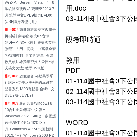
WinXP、Server、Vista、7、8
用.doc
系統隨身硬碟v3 更新至2013.7
月 繁體中文DVD9版(4DVD9)
03-114國中社會3下公
(USB隨身碟也可用)
排行007
賴世雄數套英文教學合
輯([英語]常春藤賴氏KK音標
段考即時通
(PDF+MP3)+《賴世雄美國英語
教程》入門、初級、中高級全套
MP3和教材+英文直通車+英語
教用
教父賴世雄獨家密技大公開+賴
氏英文文法) 教學DVD版
PDF
排行008
超強整合 蔣勳美學系
01-114國中社會3下公
列講座+文學之美+美的沉思有
聲書系列 MP3有聲書 合輯中文
02-114國中社會3下公
DVD9版(3DVD9)
03-114國中社會3下公
排行009
最新合集Windows 8
10合1 企業/專業中文版 +
Windows 7 SP1 688合1 多國語
WORD
言(含繁中)(更新到2013.7
月)+Windows XP SP3(更新到
01-114國中社會3下公
2013.7月)+Windows 2008 R2