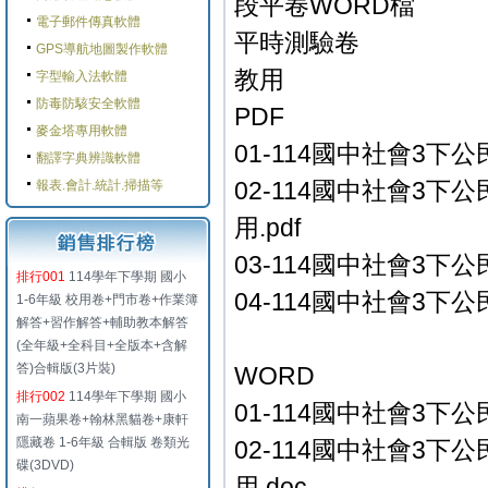
段平卷WORD檔
電子郵件傳真軟體
平時測驗卷
GPS導航地圖製作軟體
教用
字型輸入法軟體
防毒防駭安全軟體
PDF
麥金塔專用軟體
01-114國中社會3下公
翻譯字典辨識軟體
02-114國中社會3下
報表.會計.統計.掃描等
用.pdf
03-114國中社會3下公
排行001
114學年下學期 國小
04-114國中社會3下公民
1-6年級 校用卷+門市卷+作業簿
解答+習作解答+輔助教本解答
(全年級+全科目+全版本+含解
答)合輯版(3片裝)
WORD
排行002
114學年下學期 國小
01-114國中社會3下公
南一蘋果卷+翰林黑貓卷+康軒
隱藏卷 1-6年級 合輯版 卷類光
02-114國中社會3下
碟(3DVD)
用.doc