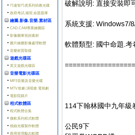
破解說明: 直接安裝即可
巧連智巧虎系列幼教光碟
政府考試,補習,命題題庫
繪圖.影像.音樂.素材區
系統支援: Windows7/8/
CAD.CAM專業繪圖區
影像圖庫視頻素材
軟體類型: 國中命題.考
圖片繪圖影像處理軟體
音樂材質取樣
遊戲光碟區
=================
英文遊戲光碟區
音樂電影光碟區
MP3音樂及音樂光碟
MTV.歌劇.演唱會.電視劇
電影院縣片
程式軟體區
114下翰林國中九年級
程式軟體合集
微軟系列程式軟體
公民9下
燒錄光碟製作軟體
商用管理勵志軟體