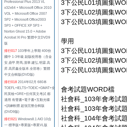
3下公民L01填圖集WO
Professional Plus 2013 VL
x32x64 + Microsoft Office 2010
3下公民L02填圖集WO
VOL + Microsoft Office 2007
SP2 + Microsoft Office2003
3下公民L03填圖集W
SP3 + OFFICE XP SP3 +
Norton Ghost 15.0 + Adobe
Acrobat XI Pro 繁體中文DVD9
學用
版
3下公民L01填圖集WO
排行017
103學年上學期 400份
國中 1-3年級 副版校用卷（含金
3下公民L02填圖集WO
安.鼎甲.野馬.漢華.建弘.明霖.高
3下公民L03填圖集W
昇.高昇鑫全版本.全部卷）繁體
中文合輯版(DVD版)
排行018
2014年02月 680本
會考試題WORD檔
TOEFL+IELTS+TOEIC+GMAT+全
民英檢+GRE+任何英文考試 都
社會科_103年會考試題-
適用 有聲書+電子書+互動光碟
+訓練軟體 超強完整合輯版
社會科_103年會考試題-
(DVD9版)
社會科_104年會考試題-
排行021
Windows8.1 AIO 10合
一 標準版+專業版+專業VL版