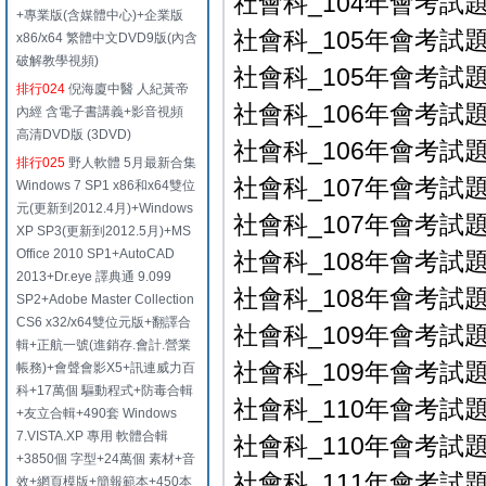
社會科_104年會考試題-
+專業版(含媒體中心)+企業版
社會科_105年會考試題-
x86/x64 繁體中文DVD9版(內含
破解教學視頻)
社會科_105年會考試題-
排行024
倪海廈中醫 人紀黃帝
社會科_106年會考試題-
內經 含電子書講義+影音視頻
高清DVD版 (3DVD)
社會科_106年會考試題-
排行025
野人軟體 5月最新合集
社會科_107年會考試題-
Windows 7 SP1 x86和x64雙位
元(更新到2012.4月)+Windows
社會科_107年會考試題-
XP SP3(更新到2012.5月)+MS
Office 2010 SP1+AutoCAD
社會科_108年會考試題-
2013+Dr.eye 譯典通 9.099
社會科_108年會考試題-
SP2+Adobe Master Collection
CS6 x32/x64雙位元版+翻譯合
社會科_109年會考試題-
輯+正航一號(進銷存.會計.營業
社會科_109年會考試題-
帳務)+會聲會影X5+訊連威力百
科+17萬個 驅動程式+防毒合輯
社會科_110年會考試題-
+友立合輯+490套 Windows
7.VISTA.XP 專用 軟體合輯
社會科_110年會考試題-
+3850個 字型+24萬個 素材+音
社會科_111年會考試題-
效+網頁模版+簡報範本+450本