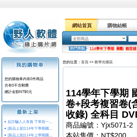
網站首頁
購物結帳
114學年下學期
蔣勳
賴世雄
您的位置：
首頁
>>
教學光碟區
您的購物車内有0件商品
共有0不含郵費
114學年下學期
總計金額NT$0元
卷+段考複習卷
收錄) 全科目 DV
反詐騙人人有責 下單前一定要注意
商品編號：Yjx5071-2
[新品上架]114年下學期國小國中高中命題光碟,校用卷,習作
本站售價：NT$200
[新品上架]114年上學期國小國中高中命題光碟,校用卷,習作