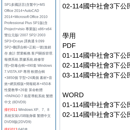
02-114國中社會3下公
SP1多國語言(含繁中)+MS
Office 2014+AutoCAD
2014+Microsoft Office 2010
Professional Plus SP1版(含
Project+visio 專業版) x86+x64
學用
雙位元版/ 2007 SP2/ 2003
SP3+Dr.eye 譯典通 9.099
PDF
SP2+翻譯合輯+正航一號(進銷
存.會計.營業帳務.客戶關係管理.
01-114國中社會3下公
報價系統.票據系統.維修管
02-114國中社會3下公
理)+防毒合輯+490套 Windows
7.VISTA.XP 專用 軟體合輯
03-114國中社會3下公
+3850個 字型+24萬個 素材+音
效+網頁模版+簡報範本+450本
性愛教學+26套 算命軟體
WORD
+PAPAGO 7 衛星導航系統 繁體
中文 (8DVD9)
01-114國中社會3下公
排行011
Windows XP、7、8
02-114國中社會3下公
系統安裝USB隨身碟 繁體中文
DVD9版(2DVD9)
排行013
640本