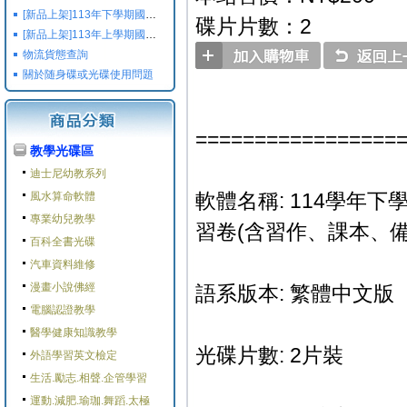
[新品上架]113年下學期國小國中高中命題光碟,校用卷,習作
碟片片數：2
[新品上架]113年上學期國小國中高中命題光碟,校用卷,習作
物流貨態查詢
關於随身碟或光碟使用問題
=================
教學光碟區
迪士尼幼教系列
軟體名稱: 114學年下
風水算命軟體
專業幼兒教學
習卷(含習作、課本、
百科全書光碟
汽車資料維修
漫畫小說佛經
語系版本: 繁體中文版
電腦認證教學
醫學健康知識教學
光碟片數: 2片裝
外語學習英文檢定
生活.勵志.相聲.企管學習
運動.減肥.瑜珈.舞蹈.太極